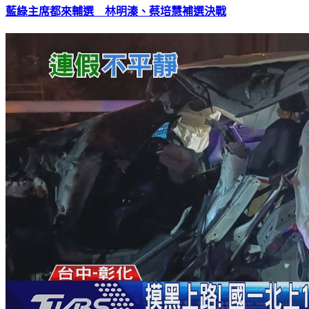
藍綠主席都來輔選 林明溱、蔡培慧補選決戰