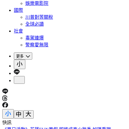
娛樂電影院
國際
川普對等關稅
全球必讀
社會
毒駕連爆
警察愛無限
更多
快訊