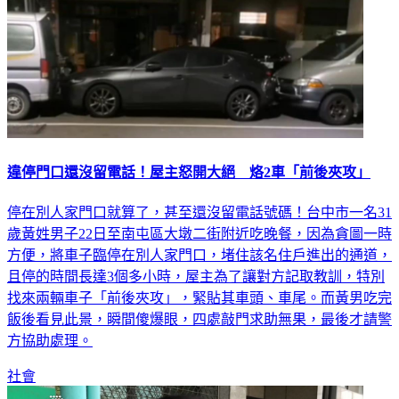
違停門口還沒留電話！屋主怒開大絕 烙2車「前後夾攻」
停在別人家門口就算了，甚至還沒留電話號碼！台中市一名31
歲黃姓男子22日至南屯區大墩二街附近吃晚餐，因為貪圖一時
方便，將車子臨停在別人家門口，堵住該名住戶進出的通道，
且停的時間長達3個多小時，屋主為了讓對方記取教訓，特別
找來兩輛車子「前後夾攻」，緊貼其車頭、車尾。而黃男吃完
飯後看見此景，瞬間傻爆眼，四處敲門求助無果，最後才請警
方協助處理。
社會