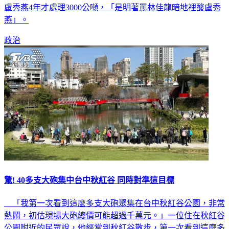
盧秀燕4年才處理3000公噸，「是明著罵林佳龍暗地裡酸盧秀
燕」。
政治
驚! 40多支大砲集中台中秋紅谷 同時對準這目標
「我第一次看到這麼多支大砲聚集在台中秋紅谷公園，非常
熱鬧，初估現場大砲總價可能超過千萬元。」一位住在秋紅谷
公園附近的民眾說，他經常到秋紅谷散步，第一次看到這麼多