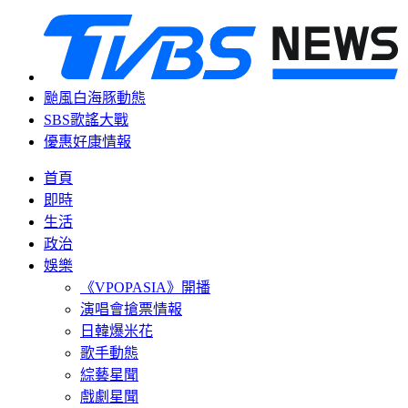
颱風白海豚動態
SBS歌謠大戰
優惠好康情報
首頁
即時
生活
政治
娛樂
《VPOPASIA》開播
演唱會搶票情報
日韓爆米花
歌手動態
綜藝星聞
戲劇星聞