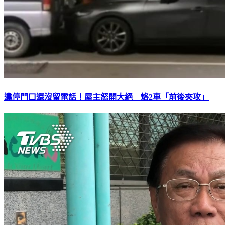
違停門口還沒留電話！屋主怒開大絕 烙2車「前後夾攻」