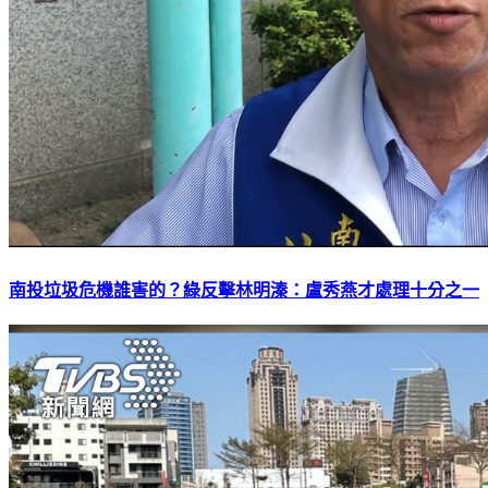
南投垃圾危機誰害的？綠反擊林明溱：盧秀燕才處理十分之一