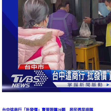
台中這商行「批發價」賣蛋限購20顆 居民透早排隊