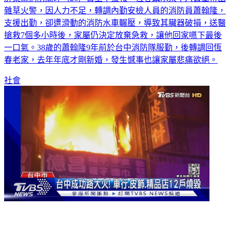
雜草火警，因人力不足，轉調內勤安檢人員的消防員蕭翰隆，
支援出勤，卻遭滑動的消防水車輾壓，導致其臟器破損，送醫
搶救7個多小時後，家屬仍決定放棄急救，讓他回家嚥下最後
一口氣。38歲的蕭翰隆9年前於台中消防隊服勤，後轉調回恆
春老家，去年年底才剛新婚，發生憾事也讓家屬悲痛欲絕。
社會