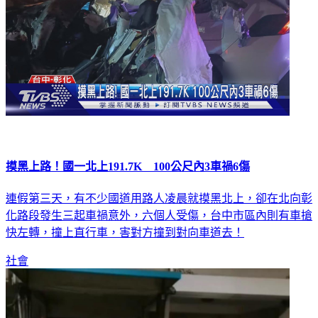
摸黑上路！國一北上191.7K 100公尺內3車禍6傷
連假第三天，有不少國道用路人凌晨就摸黑北上，卻在北向彰
化路段發生三起車禍意外，六個人受傷，台中市區內則有車搶
快左轉，撞上直行車，害對方撞到對向車道去！
社會