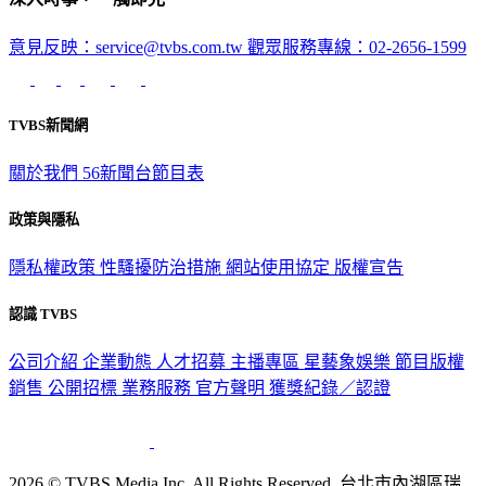
意見反映：service@tvbs.com.tw
觀眾服務專線：02-2656-1599
TVBS新聞網
關於我們
56新聞台節目表
政策與隱私
隱私權政策
性騷擾防治措施
網站使用協定
版權宣告
認識 TVBS
公司介紹
企業動態
人才招募
主播專區
星藝象娛樂
節目版權
銷售
公開招標
業務服務
官方聲明
獲獎紀錄／認證
2026 © TVBS Media Inc. All Rights Reserved. 台北市內湖區瑞