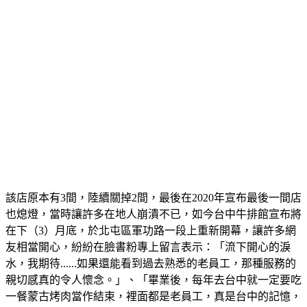
該店原本有3間，陸續關掉2間，最後在2020年宣布最後一間店
也熄燈，當時讓許多在地人崩潰不已，如今台中牛排館宣布將
在下（3）月底，於北屯區軍功路一段上重新開幕，讓許多網
友相當開心，紛紛在臉書粉專上留言表示：「流下開心的淚
水，我期待......如果還能看到過去熟悉的老員工，那種服務的
親切感真的令人懷念。」、「畢業後，每年去台中就一定要吃
一餐蒙古烤肉當作結束，裡面都是老員工，真是台中的記憶，