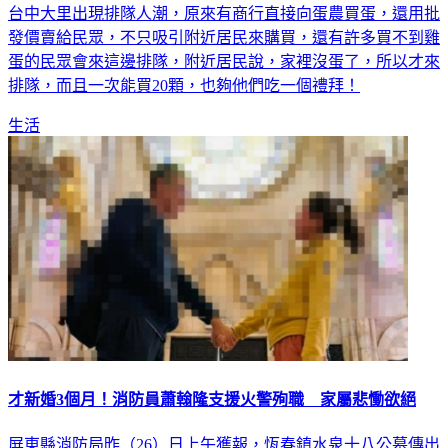
台中大里出現排隊人潮，原來有商行直接向蛋農買蛋，還用批
發價賣給民眾，不只吸引附近居民來購買，還有許多買不到雞
蛋的民眾會來這邊排隊，附近居民說，家裡沒蛋了，所以才來
排隊，而且一次能買20顆，也夠他們吃一個禮拜！
生活
才新婚3個月！消防員蕭翰隆支援火警殉職 家屬悲慟欲絕
屏東縣消防局昨（26）日上午獲報，恆春鎮水泉十八公墓傳出