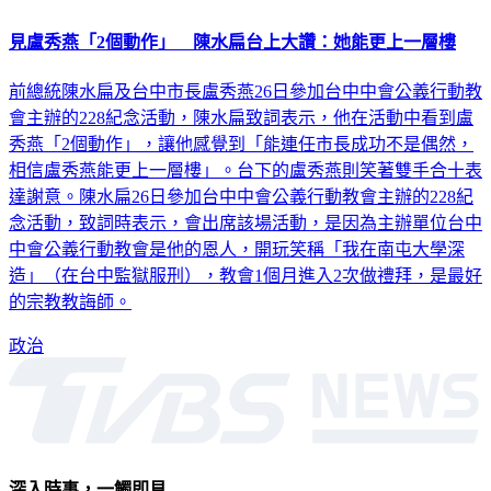
見盧秀燕「2個動作」 陳水扁台上大讚：她能更上一層樓
前總統陳水扁及台中市長盧秀燕26日參加台中中會公義行動教
會主辦的228紀念活動，陳水扁致詞表示，他在活動中看到盧
秀燕「2個動作」，讓他感覺到「能連任市長成功不是偶然，
相信盧秀燕能更上一層樓」。台下的盧秀燕則笑著雙手合十表
達謝意。陳水扁26日參加台中中會公義行動教會主辦的228紀
念活動，致詞時表示，會出席該場活動，是因為主辦單位台中
中會公義行動教會是他的恩人，開玩笑稱「我在南屯大學深
造」（在台中監獄服刑），教會1個月進入2次做禮拜，是最好
的宗教教誨師。
政治
深入時事，一觸即見