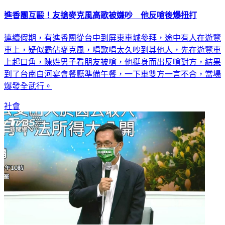
進香團互毆！友搶麥克風高歌被嫌吵 他反嗆後爆扭打
連續假期，有進香團從台中到屏東車城參拜，途中有人在遊覽
車上，疑似霸佔麥克風，唱歌唱太久吵到其他人，先在遊覽車
上起口角，陳姓男子看朋友被嗆，他挺身而出反嗆對方，結果
到了台南白河宴會餐廳準備午餐，一下車雙方一言不合，當場
爆發全武行。
社會