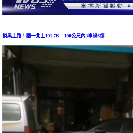
摸黑上路！國一北上191.7K 100公尺內3車禍6傷