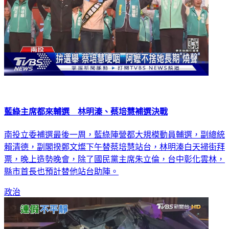
藍綠主席都來輔選 林明溱、蔡培慧補選決戰
南投立委補選最後一周，藍綠陣營都大規模動員輔選，副總統
賴清德，副閣揆鄭文燦下午替蔡培慧站台，林明溱白天掃街拜
票，晚上造勢晚會，除了國民黨主席朱立倫，台中彰化雲林，
縣市首長也預計替他站台助陣。
政治