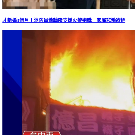
才新婚3個月！消防員蕭翰隆支援火警殉職 家屬悲慟欲絕