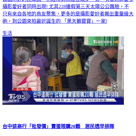
攝影愛好者同時出現! 尤其228連假第三天太陽公公露臉，不
只有來自各地的鳥友聚集，更多的是攝影愛好者搬出重量級大
砲，到公園來拍最近誕生的 「黑天鵝寶寶」一家!
生活
台中這商行「批發價」賣蛋限購20顆 居民透早排隊