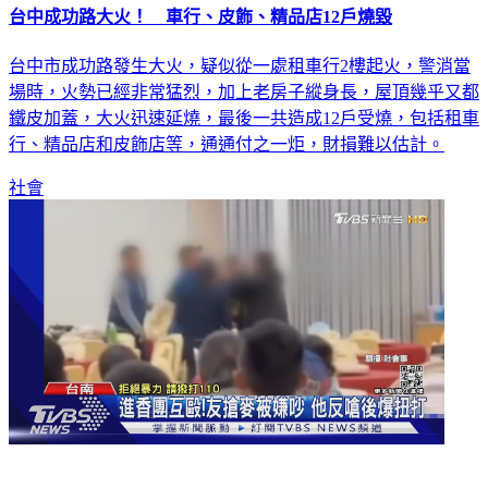
台中成功路大火！ 車行、皮飾、精品店12戶燒毀
台中市成功路發生大火，疑似從一處租車行2樓起火，警消當
場時，火勢已經非常猛烈，加上老房子縱身長，屋頂幾乎又都
鐵皮加蓋，大火迅速延燒，最後一共造成12戶受燒，包括租車
行、精品店和皮飾店等，通通付之一炬，財損難以估計。
社會