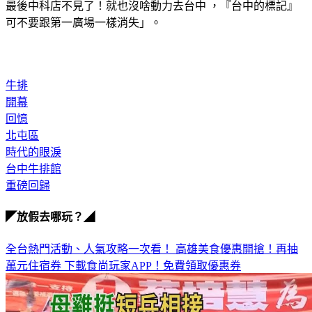
最後中科店不見了！就也沒啥動力去台中 ，『台中的標記』
可不要跟第一廣場一樣消失」。
牛排
開幕
回憶
北屯區
時代的眼淚
台中牛排館
重磅回歸
◤放假去哪玩？◢
全台熱門活動、人氣攻略一次看！
高雄美食優惠開搶！再抽
萬元住宿券
下載食尚玩家APP！免費領取優惠券