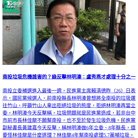
南投垃圾危機誰害的？綠反擊林明溱：盧秀燕才處理十分之一
南投立委補選進入最後一週，民進黨主席賴清德昨（26）日表
示，國民黨候選人、前南投縣長林明溱曾想將全南投的垃圾運
往竹山，呼籲竹山人拿出拒絕垃圾的態度，拒絕林明溱再當立
委，林明溱今天反擊稱，垃圾問題就是民進黨造成，若非台中
市前市長林佳龍不願幫南投，也不至於發生垃圾危機。民進黨
副秘書長黃建嘉今天反擊，稱林明溱做6年立委、8年縣長，還
要怪林佳龍是什麼道理？林佳龍4年幫南投處理5.7萬噸垃圾，