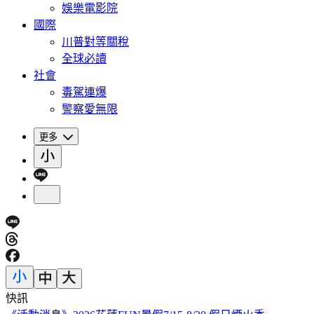
娛樂電影院
國際
川普對等關稅
全球必讀
社會
毒駕連爆
警察愛無限
更多
快訊