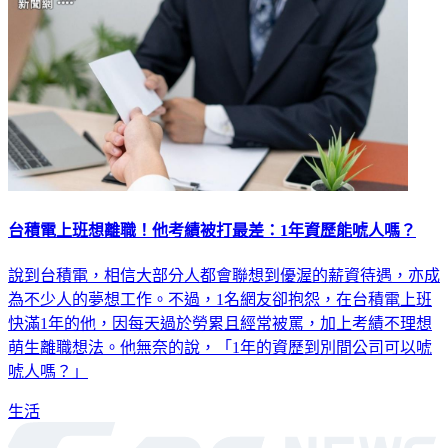
台積電上班想離職！他考績被打最差：1年資歷能唬人嗎？
說到台積電，相信大部分人都會聯想到優渥的薪資待遇，亦成
為不少人的夢想工作。不過，1名網友卻抱怨，在台積電上班
快滿1年的他，因每天過於勞累且經常被罵，加上考績不理想
萌生離職想法。他無奈的說，「1年的資歷到別間公司可以唬
唬人嗎？」
生活