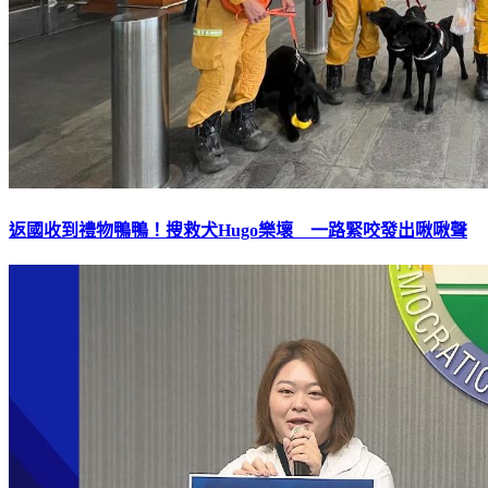
返國收到禮物鴨鴨！搜救犬Hugo樂壞 一路緊咬發出啾啾聲