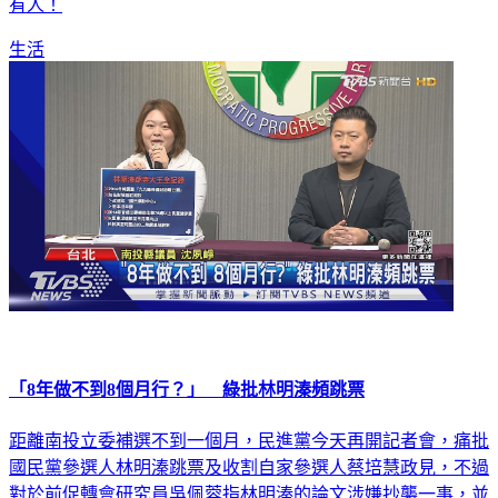
有人！
生活
「8年做不到8個月行？」 綠批林明溱頻跳票
距離南投立委補選不到一個月，民進黨今天再開記者會，痛批
國民黨參選人林明溱跳票及收割自家參選人蔡培慧政見，不過
對於前促轉會研究員吳佩蓉指林明溱的論文涉嫌抄襲一事，並