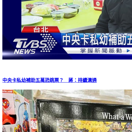
中央卡私幼補助五萬恐跳票？ 蔣：持續溝通