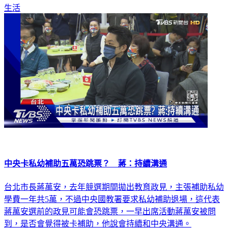
生活
中央卡私幼補助五萬恐跳票？ 蔣：持續溝通
台北市長蔣萬安，去年競選期間拋出教育政見，主張補助私幼
學費一年共5萬，不過中央國教署要求私幼補助退場，這代表
蔣萬安選前的政見可能會恐跳票，一早出席活動蔣萬安被問
到，是否會覺得被卡補助，他說會持續和中央溝通。