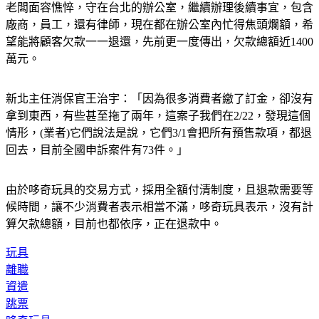
老闆面容憔悴，守在台北的辦公室，繼續辦理後續事宜，包含
廠商，員工，還有律師，現在都在辦公室內忙得焦頭爛額，希
望能將顧客欠款一一退還，先前更一度傳出，欠款總額近1400
萬元。
新北主任消保官王治宇：「因為很多消費者繳了訂金，卻沒有
拿到東西，有些甚至拖了兩年，這案子我們在2/22，發現這個
情形，(業者)它們說法是說，它們3/1會把所有預售款項，都退
回去，目前全國申訴案件有73件。」
由於哆奇玩具的交易方式，採用全額付清制度，且退款需要等
候時間，讓不少消費者表示相當不滿，哆奇玩具表示，沒有計
算欠款總額，目前也都依序，正在退款中。
玩具
離職
資遣
跳票