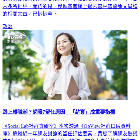
未多所批評，而巧的是，民進黨官網上過去替林智堅論文辯護
的相關文章，已悄悄拿下！
政治
跟上轉職潮？網曝7留任原因 「薪資」成重要指標
《Social Lab社群實驗室》本次透過《OpView社群口碑資料
庫》追蹤近一年網友討論的留任評估要素，帶您了解網友熱議