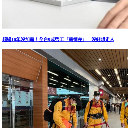
超過10年沒加薪！全台9成勞工「薪情差」 沒錢想走人