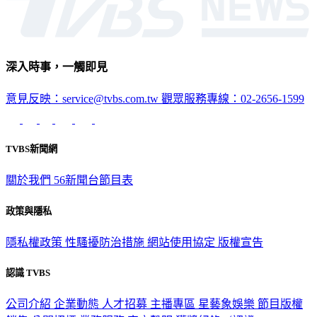
深入時事，一觸即見
意見反映：service@tvbs.com.tw
觀眾服務專線：02-2656-1599
TVBS新聞網
關於我們
56新聞台節目表
政策與隱私
隱私權政策
性騷擾防治措施
網站使用協定
版權宣告
認識 TVBS
公司介紹
企業動態
人才招募
主播專區
星藝象娛樂
節目版權