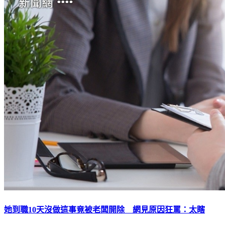
她到職10天沒做這事竟被老闆開除 網見原因狂罵：太瞎