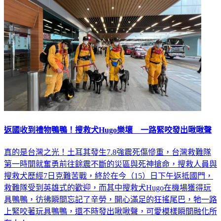
返國收到禮物鴨鴨！搜救犬Hugo樂壞 一路緊咬發出啾啾聲
真的是台灣之光！土耳其發生7.8強震死傷慘重，台灣救難隊
第一時間就奮勇前往餘震不斷的災區與死神搶命，搜救人員與
搜救犬歷經7日克難苦戰，終於在今（15）日下午返抵國門，
救難隊受到英雄式的歡迎，而其中搜救犬Hugo在機場獲得玩
具鴨鴨，彷彿瞬間忘記了辛勞，開心滿足的狂搖尾巴，牠一路
上緊咬著玩具鴨鴨，還不時發出啾啾聲，可愛模樣瞬間融化所