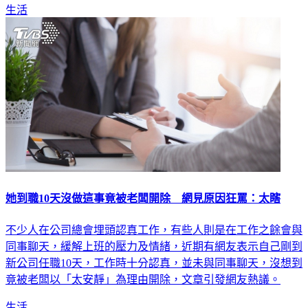
生活
她到職10天沒做這事竟被老闆開除 網見原因狂罵：太瞎
不少人在公司總會埋頭認真工作，有些人則是在工作之餘會與
同事聊天，緩解上班的壓力及情緒，近期有網友表示自己剛到
新公司任職10天，工作時十分認真，並未與同事聊天，沒想到
竟被老闆以「太安靜」為理由開除，文章引發網友熱議。
生活