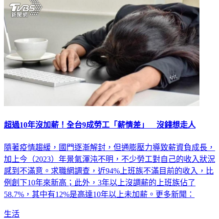
超過10年沒加薪！全台9成勞工「薪情差」 沒錢想走人
隨著疫情趨緩，國門逐漸解封，但通膨壓力導致薪資負成長，
加上今（2023）年景氣渾沌不明，不少勞工對自己的收入狀況
感到不滿意。求職網調查，近94%上班族不滿目前的收入，比
例創下10年來新高；此外，3年以上沒調薪的上班族佔了
58.7%，其中有12%是高達10年以上未加薪。更多新聞：
生活