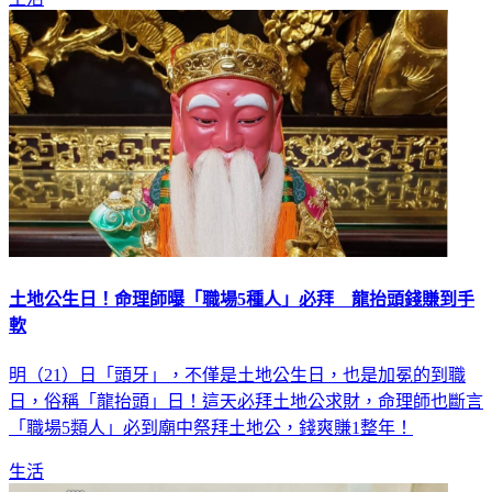
土地公生日！命理師曝「職場5種人」必拜 龍抬頭錢賺到手
軟
明（21）日「頭牙」，不僅是土地公生日，也是加冕的到職
日，俗稱「龍抬頭」日！這天必拜土地公求財，命理師也斷言
「職場5類人」必到廟中祭拜土地公，錢爽賺1整年！
生活