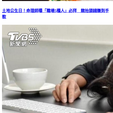
土地公生日！命理師曝「職場5種人」必拜 龍抬頭錢賺到手
軟