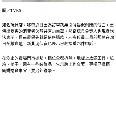
圖／TVBS
知名玩具店，哆奇近日因為訂單跳票引發疑似倒閉的傳言，更
傳出受害的消費者欠額共有1400萬，哆奇玩具負責人也現身說
法表示，目前最優先就是依序退款，30多位員工目前都將在28
日全數資遣，新北消保官也表示已經接獲73件申訴。
在汐止的賣場門市據點，櫃位全都拆除，地板上放滿工具，紙
箱，椅子，還有一些裝飾品，告示牌上也寫著，專櫃已撤櫃，
網購退貨事宜，要另外聯繫。