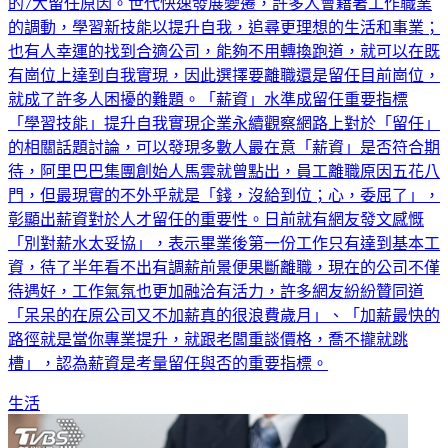
的7大留任原因。世代快速發展變遷，許多人會藉著工作職業
的調動，學習新技能以提升自我，追尋更理想的生活和事業；
也有人幸運的找到合適公司，能夠不用轉換跑道，就可以在既
有崗位上達到自我實現，因此選擇要離職還是留任目前崗位，
就成了許多人困擾的難題。「薪資」水準成留任重要指標
「學習技能」提升自我實現企業永續觀察網路上對於「留任」
的相關話題討論，可以發現多數人最在意「薪資」是否符合期
待，阿里巴巴集團創始人馬雲就曾點出，員工離職原因五花八
門，但最現實的不外乎就是「錢，沒給到位；心，委屈了」，
彰顯出薪資對於人才留任的重要性。日前就有網友發文感慨
「別對薪水太妥協」，表示畢業後第一份工作只有達到基本工
資，待了半年看不出有調薪前景便果斷離職，現在的公司不僅
待遇好，工作氣氛也更加融洽有活力，許多網友紛紛贊同道
「呆呆的在原公司又不加薪真的很浪費歲月」、「加薪最快的
路徑就是當你專業提升，就跟老闆重談價格，喬不攏就跳
槽」，認為薪資是考量留任與否的重要指標。
生活