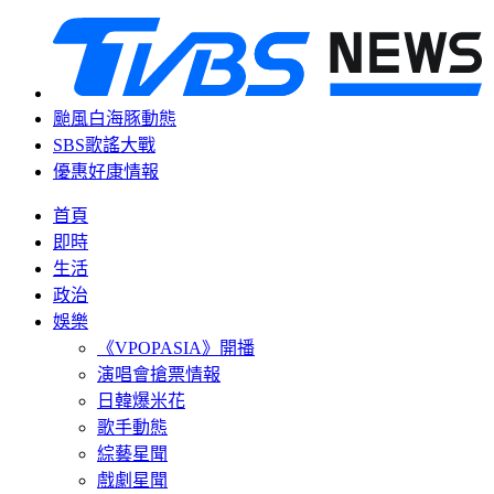
颱風白海豚動態
SBS歌謠大戰
優惠好康情報
首頁
即時
生活
政治
娛樂
《VPOPASIA》開播
演唱會搶票情報
日韓爆米花
歌手動態
綜藝星聞
戲劇星聞