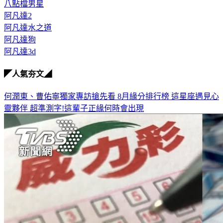
本土劇男星
八點檔男星
阿凡達2
阿凡達水之道
阿凡達狗
阿凡達3d
◤人氣夯文◢
何潤東、曹佑寧獨家專訪搶先看
8月緣分排行榜 這星座遇見心
靈夥伴
超準測字!這輩子正緣何時會出現