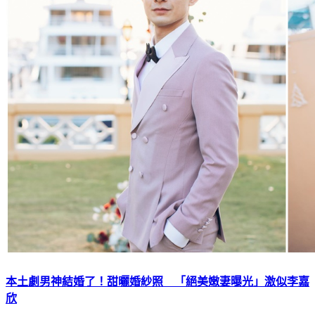
本土劇男神結婚了！甜曬婚紗照 「絕美嫩妻曝光」激似李嘉