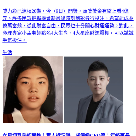
下班快買！威力彩飆4億 4生肖、4星座「偏財運驚人」
威力彩已連槓20期，今（9日）開獎，頭獎獎金有望上看4億
元。許多民眾把握機會趁最後時刻到彩券行投注，希望能成為
億萬富翁，從此財富自由，民眾也十分關心財運運勢。對此，
命理專家小孟老師點名4大生肖、4大星座財運爆棚，可以試試
手氣投注。
生活