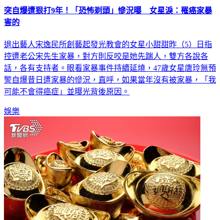
突自爆遭狠打9年！「恐怖剃頭」慘況曝 女星淚：罹癌家暴
害的
退出藝人宋逸民所創藝起發光教會的女星小甜甜昨（5）日指
控遭老公宋先生家暴，對方則反咬是她先踹人，雙方各說各
話，各有支持者。眼看家暴事件持續延燒，47歲女星唐玲無預
警自爆昔日遭家暴的慘況，直呼，如果當年沒有被家暴，「我
可能不會得癌症」並曝光背後原因。
娛樂