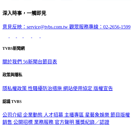
深入時事，一觸即見
意見反映：service@tvbs.com.tw
觀眾服務專線：02-2656-1599
TVBS新聞網
關於我們
56新聞台節目表
政策與隱私
隱私權政策
性騷擾防治措施
網站使用協定
版權宣告
認識 TVBS
公司介紹
企業動態
人才招募
主播專區
星藝象娛樂
節目版權
銷售
公開招標
業務服務
官方聲明
獲獎紀錄／認證