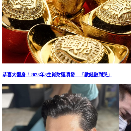
恭喜大翻身！2023年3生肖財運噴發 「數錢數到哭」