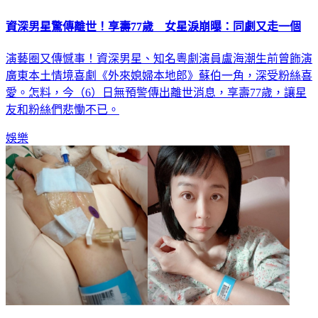
資深男星驚傳離世！享壽77歲 女星淚崩曝：同劇又走一個
演藝圈又傳憾事！資深男星、知名粵劇演員盧海潮生前曾飾演
廣東本土情境喜劇《外來媳婦本地郎》蘇伯一角，深受粉絲喜
愛。怎料，今（6）日無預警傳出離世消息，享壽77歲，讓星
友和粉絲們悲慟不已。
娛樂