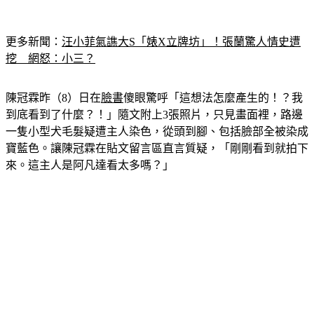
更多新聞：
汪小菲氣譙大S「婊X立牌坊」！張蘭驚人情史遭
挖　網怒：小三？
陳冠霖昨（8）日在
臉書
傻眼驚呼「這想法怎麼產生的！？我
到底看到了什麼？！」隨文附上3張照片，只見畫面裡，路邊
一隻小型犬毛髮疑遭主人染色，從頭到腳、包括臉部全被染成
寶藍色。讓陳冠霖在貼文留言區直言質疑，「剛剛看到就拍下
來。這主人是阿凡達看太多嗎？」