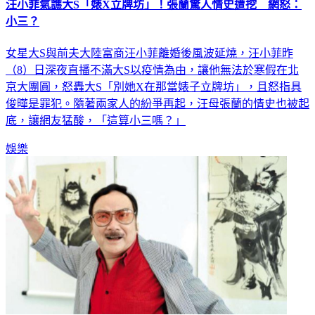
汪小菲氣譙大S「婊X立牌坊」！張蘭驚人情史遭挖 網怒：
小三？
女星大S與前夫大陸富商汪小菲離婚後風波延燒，汪小菲昨
（8）日深夜直播不滿大S以疫情為由，讓他無法於寒假在北
京大團圓，怒轟大S「別她X在那當婊子立牌坊」，且怒指具
俊曄是罪犯。隨著兩家人的紛爭再起，汪母張蘭的情史也被起
底，讓網友猛酸，「這算小三嗎？」
娛樂