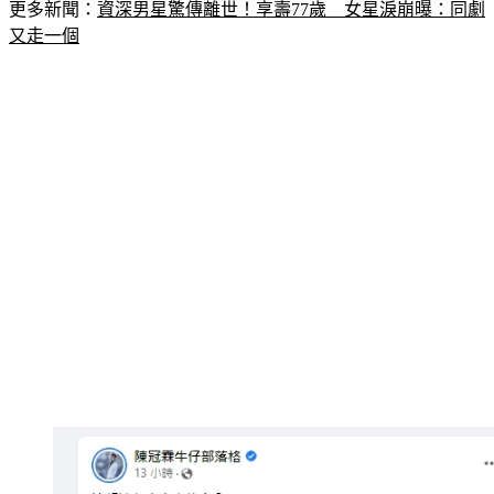
更多新聞：
資深男星驚傳離世！享壽77歲　女星淚崩曝：同劇
又走一個