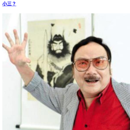
汪小菲氣譙大S「婊X立牌坊」！張蘭驚人情史遭挖 網怒：
小三？