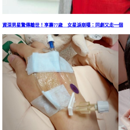
資深男星驚傳離世！享壽77歲 女星淚崩曝：同劇又走一個