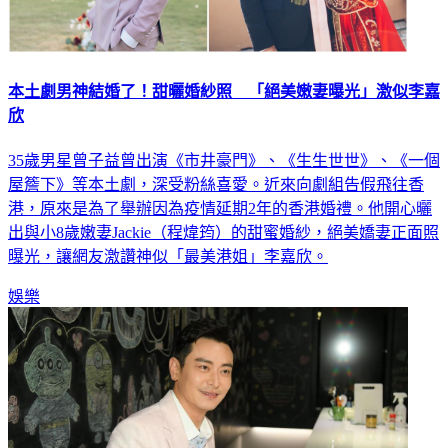
本土劇男神結婚了！甜曬婚紗照 「絕美嫩妻曝光」激似李嘉
欣
35歲男星曾子益曾出演《市井豪門》、《生生世世》、《一個
屋簷下》等本土劇，深受粉絲喜愛。近來向劇組告假飛往香
港，原來是為了舉辦因為疫情延期2年的香港婚禮。他開心曬
出與小8歲嫩妻Jackie（程煒筠）的甜蜜婚紗，絕美嬌妻正面照
曝光，讓網友激讚神似「最美港姐」李嘉欣。
娛樂