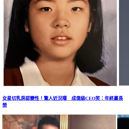
女星切乳房認變性！驚人近況曝 成億級CEO笑：年終贏長
榮