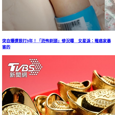
突自爆遭狠打9年！「恐怖剃頭」慘況曝 女星淚：罹癌家暴
害的