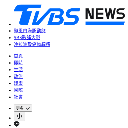
颱風白海豚動態
SBS歌謠大戰
沙拉油致癌物超標
首頁
即時
生活
政治
娛樂
國際
社會
更多