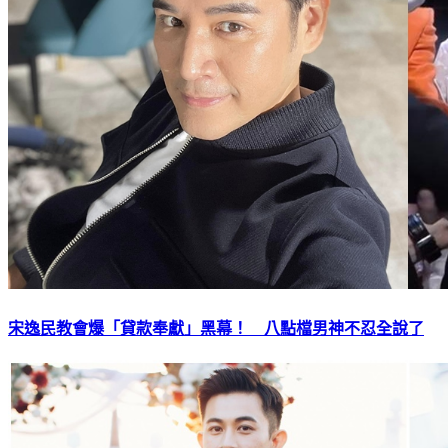
宋逸民教會爆「貸款奉獻」黑幕！ 八點檔男神不忍全說了