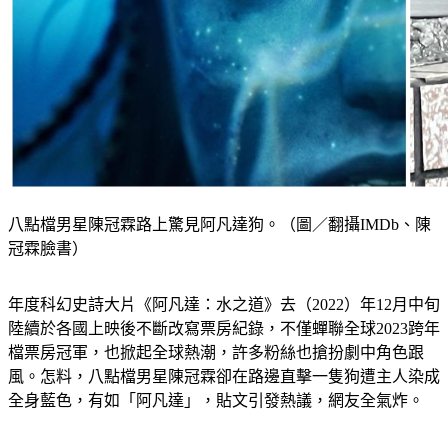
八點檔男星陳冠霖路上驚見阿凡達狗。（圖／翻攝IMDb、陳
冠霖臉書）
年度科幻史詩大片《阿凡達：水之道》去（2022）年12月中旬
陸續於各國上映後不斷改寫票房紀錄，不僅蟬聯全球2023跨年
檔票房冠軍，也掀起全球熱潮，許多粉絲也搶扮劇中角色跟
風。怎料，八點檔男星陳冠霖卻在路邊直擊一隻狗遭主人染成
全身藍色，有如「阿凡達」，貼文引發熱議，網友全氣炸。