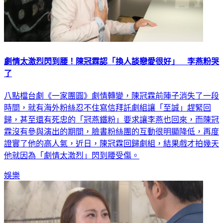
劇情太激烈閃到腰！陳冠霖認「換人談戀愛很好」 李燕粉哭
了
八點檔台劇《一家團圓》劇情轉變，陳冠霖前陣子消失了一段
時間，就有海外粉絲忍不住寫信拜託劇組讓「至誠」趕緊回
歸，甚至還有死忠的「冠燕鐵粉」要求讓李燕也回來，而陳冠
霖沒有參與演出的期間，臉書粉絲團的互動很明顯降低，再度
證實了他的高人氣，近日，陳冠霖回歸劇組，結果戲才拍幾天
他就因為「劇情太激烈」閃到腰受傷。
娛樂