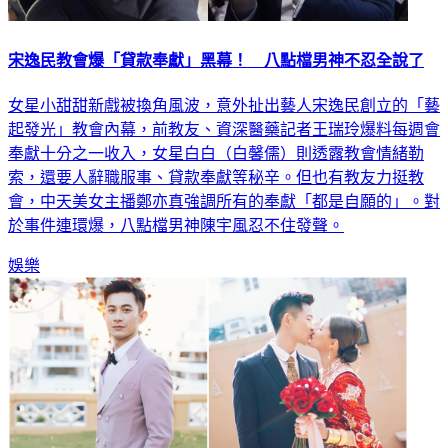
宋逸民教會爆「貸款奉獻」黑幕！ 八點檔男神不忍全說了
女星小甜甜新戲被換角風波，意外扯出藝人宋逸民創立的「藝
起發光」教會內幕，前教友、資深醫藥記者王瑞玲爆料每週會
奉獻十分之一收入，女星白白（白馨儒）則透露教會情緒勒
索，還要人辭職服事、貸款奉獻等秘辛。但也有教友力挺教
會，中天美女主播鄭亦真強調所有的奉獻「都是自願的」。對
於事件連環爆，八點檔男神陳宇風忍不住發聲。
娛樂