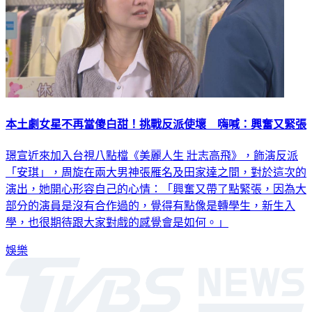
本土劇女星不再當傻白甜！挑戰反派使壞 嗨喊：興奮又緊張
璟宣近來加入台視八點檔《美麗人生 壯志高飛》，飾演反派
「安琪」，周旋在兩大男神張雁名及田家達之間，對於這次的
演出，她開心形容自己的心情：「興奮又帶了點緊張，因為大
部分的演員是沒有合作過的，覺得有點像是轉學生，新生入
學，也很期待跟大家對戲的感覺會是如何。」
娛樂