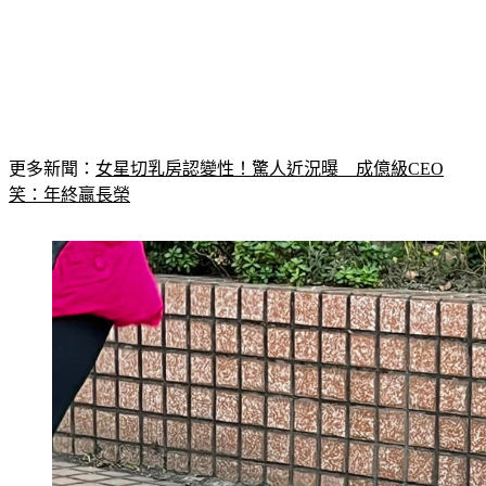
更多新聞：
女星切乳房認變性！驚人近況曝　成億級CEO
笑：年終贏長榮