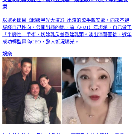
女星切乳房認變性！驚人近況曝 成億級CEO笑：年終贏長
榮
以選秀節目《超級星光大道2》出道的歌手戴安娜，向來不避
諱談自己性向，公開出櫃的她，前（2021）年坦承，自己做了
「半變性」手術，切除乳房並重建乳頭。淡出演藝圈後，近年
成功轉型電商CEO，驚人近況曝光。
娛樂