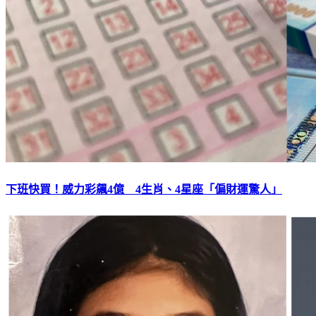
下班快買！威力彩飆4億 4生肖、4星座「偏財運驚人」