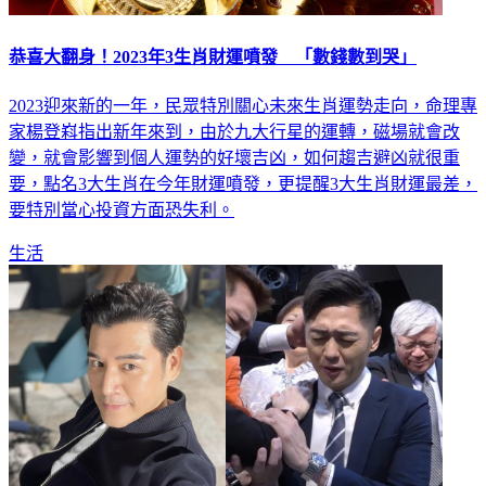
恭喜大翻身！2023年3生肖財運噴發 「數錢數到哭」
2023迎來新的一年，民眾特別關心未來生肖運勢走向，命理專
家楊登嵙指出新年來到，由於九大行星的運轉，磁場就會改
變，就會影響到個人運勢的好壞吉凶，如何趨吉避凶就很重
要，點名3大生肖在今年財運噴發，更提醒3大生肖財運最差，
要特別當心投資方面恐失利。
生活