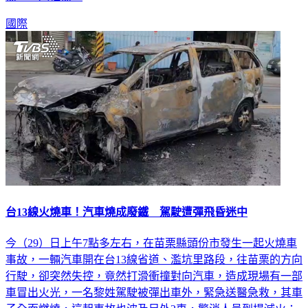
國際
台13線火燒車！汽車燒成廢鐵 駕駛遭彈飛昏迷中
今（29）日上午7點多左右，在苗栗縣頭份市發生一起火燒車
事故，一輛汽車開在台13線省道、濫坑里路段，往苗栗的方向
行駛，卻突然失控，竟然打滑衝撞對向汽車，造成現場有一部
車冒出火光，一名黎姓駕駛被彈出車外，緊急送醫急救，其車