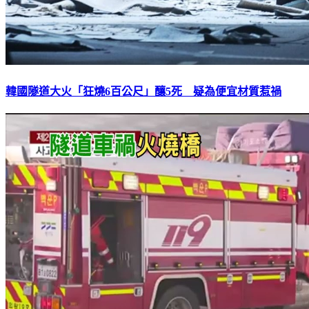
韓國隧道大火「狂燒6百公尺」釀5死 疑為便宜材質惹禍