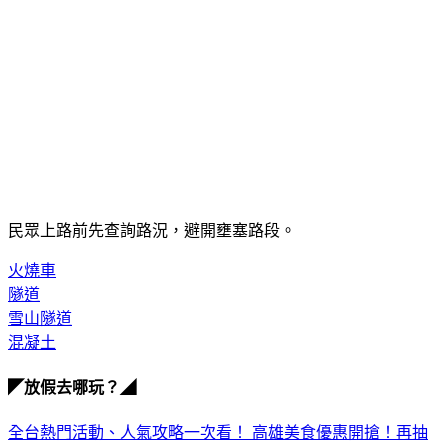
民眾上路前先查詢路況，避開壅塞路段。
火燒車
隧道
雪山隧道
混凝土
◤放假去哪玩？◢
全台熱門活動、人氣攻略一次看！
高雄美食優惠開搶！再抽