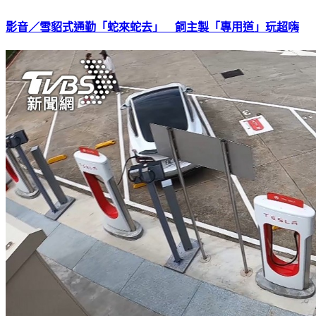
影音／雪貂式通勤「蛇來蛇去」 飼主製「專用道」玩超嗨