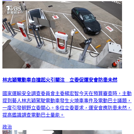
林志穎電動車自撞起火引關注 立委促運安會防患未然
國家運輸安全調查委員會主委楊宏智今天在預算審查時，主動
提到藝人林志穎駕駛電動車發生火燒車事件及電動巴士議題，
一度引發朝野立委關心。多位立委要求，運安會應防患未然，
提高鑑識調查電動巴士量能。
政治