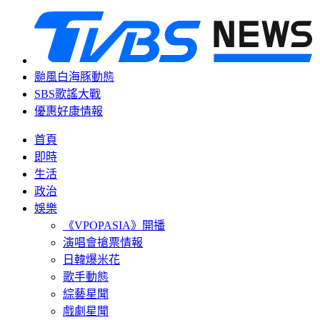
颱風白海豚動態
SBS歌謠大戰
優惠好康情報
首頁
即時
生活
政治
娛樂
《VPOPASIA》開播
演唱會搶票情報
日韓爆米花
歌手動態
綜藝星聞
戲劇星聞