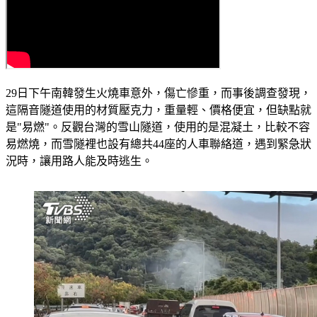
29日下午南韓發生火燒車意外，傷亡慘重，而事後調查發現，
這隔音隧道使用的材質壓克力，重量輕、價格便宜，但缺點就
是"易燃"。反觀台灣的雪山隧道，使用的是混凝土，比較不容
易燃燒，而雪隧裡也設有總共44座的人車聯絡道，遇到緊急狀
況時，讓用路人能及時逃生。