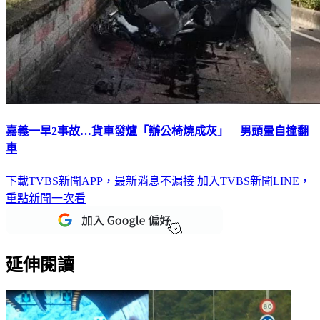
嘉義一早2事故…貨車發爐「辦公椅燒成灰」 男頭暈自撞翻
車
下載TVBS新聞APP，最新消息不漏接
加入TVBS新聞LINE，
重點新聞一次看
延伸閱讀