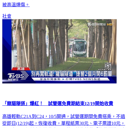
被高溫燻傷。
社會
「龍貓隧道」爆紅！ 試營運免費期結束12/19開始收費
高雄輕軌C21A到C24，10/5開通，試營運期間免費搭乘，不過
從即日(12/19)起，恢復收費，單程紙票30元、電子票證10元，