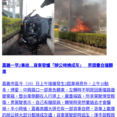
嘉義一早2事故…貨車發爐「辦公椅燒成灰」 男頭暈自撞翻
車
嘉義市區今（19）日上午接連發生2起車禍意外，上午10點
多，博愛、中興路口一部黑色轎車，左轉時不明原因衝撞路邊
變電箱，整台車側翻在人行道上，嚴重損毀，所幸駕駛僅受輕
傷，男駕駛表示，自己有糖尿病，轉彎時突然暈過去才會釀
禍。半小時後，嘉義高鐵大道也有一部貨車自燃，貨車上載運
的辦公椅大部分都燒成灰燼，貨車駕駛即時逃生，僅手部輕微