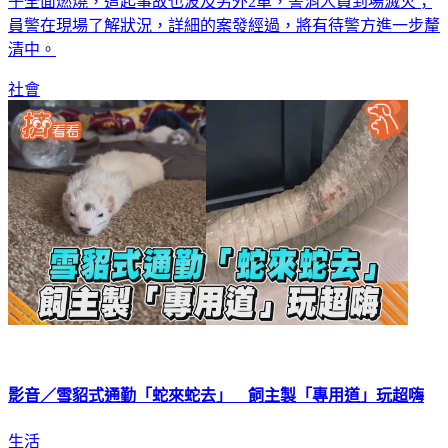
子全面燃燒，這起事故也波及另外2車，警消人員到場滅火；
員警在現場了解狀況，詳細的案發經過，將有待警方進一步釐
清中。
社會
影音／雪貂式通勤「蛇來蛇去」 飼主製「專用道」玩超嗨
生活