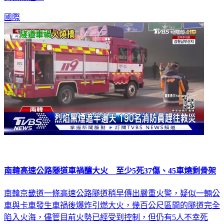
國際
南韓高速公路隧道車禍釀大火 至少5死37傷、45車燒剩骨架
南韓京畿道一條高速公路隧道稍早傳出嚴重火警，疑似一輛公
車與卡車發生車禍後爆炸引燃大火，幾百公尺區間的隧道完全
陷入火海，儘管目前火勢已經受到控制，但仍有5人不幸死