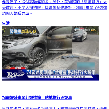
要是忘了，得付高額違約金。另外，美術館的「龍貓隧道」大
受歡迎，不少人搶拍照，捷運警察也統計，2個月來開了6張違
規闖入軌道罰單。
生活
74歲婦騎車闖紅燈遭撞 貼地拖行火燒車
馬路如虎口，雲林一名74歲婦人，騎車經過路口闖紅燈，遭側