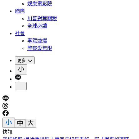
娛樂電影院
國際
川普對等關稅
全球必讀
社會
毒駕連爆
警察愛無限
更多
快訊