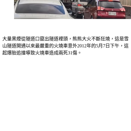
大量黑煙從隧道口竄出隧道裡頭，熊熊大火不斷狂燒，這是雪
山隧道開通以來最嚴重的火燒車意外2012年的5月7日下午，這
起爆胎追撞導致火燒車造成兩死31傷。