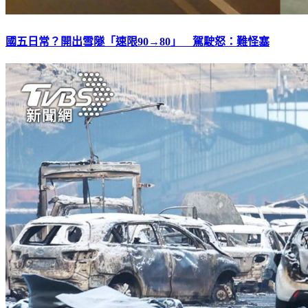
國五日常？開出雪隧「速限90→80」 駕駛怒：難怪塞