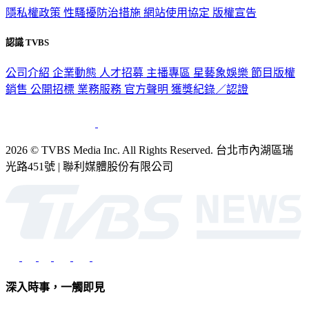
隱私權政策
性騷擾防治措施
網站使用協定
版權宣告
認識 TVBS
公司介紹
企業動態
人才招募
主播專區
星藝象娛樂
節目版權
銷售
公開招標
業務服務
官方聲明
獲獎紀錄／認證
2026 © TVBS Media Inc. All Rights Reserved. 台北市內湖區瑞
光路451號 | 聯利媒體股份有限公司
深入時事，一觸即見