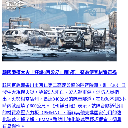
韓國隧道大火「狂燒6百公尺」釀5死 疑為便宜材質惹禍
韓國京畿道果川市京仁第二高速公路的隔音隧道，昨（30）日
發生大規模火災，導致5人死亡、37人輕重傷。消防人員指
出，火勢相當猛烈，長達840公尺的隔音隧道，在短短不到2小
時內就延燒了600公尺。《朝鮮日報》表示，該隔音隧道使用
的材質為壓克力板（PMMA），而非其他先進國家使用的強
化玻璃。據了解，PMMA雖然比強化玻璃更輕巧便宜，卻具
有易燃性。