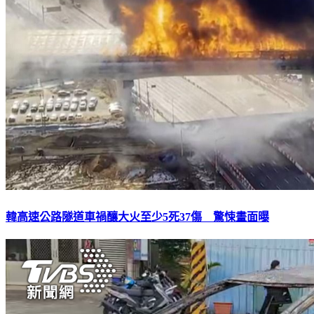
韓高速公路隧道車禍釀大火至少5死37傷 驚悚畫面曝