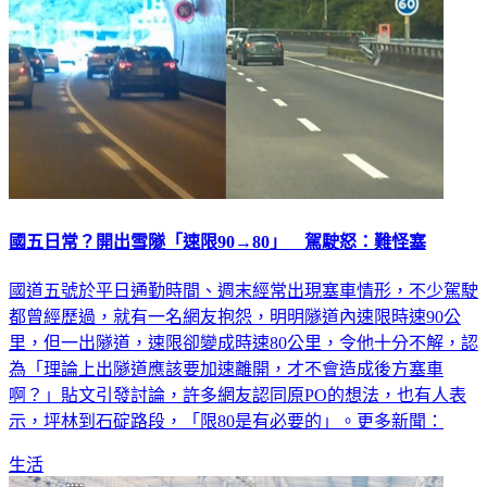
國五日常？開出雪隧「速限90→80」 駕駛怒：難怪塞
國道五號於平日通勤時間、週末經常出現塞車情形，不少駕駛
都曾經歷過，就有一名網友抱怨，明明隧道內速限時速90公
里，但一出隧道，速限卻變成時速80公里，令他十分不解，認
為「理論上出隧道應該要加速離開，才不會造成後方塞車
啊？」貼文引發討論，許多網友認同原PO的想法，也有人表
示，坪林到石碇路段，「限80是有必要的」。更多新聞：
生活