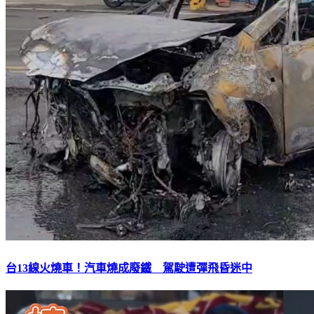
台13線火燒車！汽車燒成廢鐵 駕駛遭彈飛昏迷中