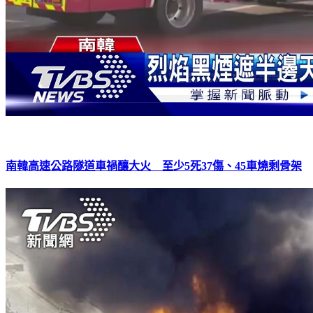
南韓高速公路隧道車禍釀大火 至少5死37傷、45車燒剩骨架