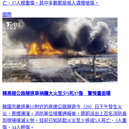
亡，37人輕重傷，其中多數都是吸入濃煙嗆傷。
國際
韓高速公路隧道車禍釀大火至少5死37傷 驚悚畫面曝
韓國京畿道果川附近的高速公路隧道今（29）日下午發生火
災，黑煙瀰漫。消防單位接獲通報後，隨即派出上百名消防員
到現場撲滅火勢。目前已知這起火災至少造成5人死亡、3人重
傷、34人輕傷。