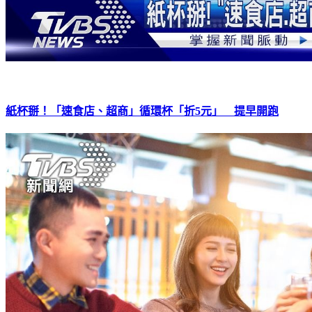
紙杯掰！「速食店、超商」循環杯「折5元」 提早開跑