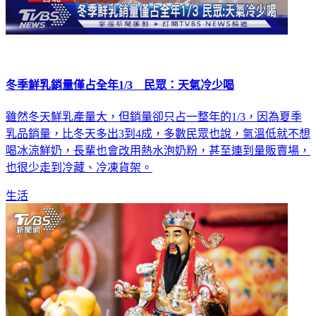
冬季鮮乳銷量僅占全年1/3 民眾：天氣冷少喝
雖然冬天鮮乳產量大，但銷量卻只占一整年的1/3，因為夏季
乳品銷量，比冬天多出3到4成，多數民眾也說，氣溫低就不想
喝冰涼鮮奶，長輩也會改用熱水泡奶粉，甚至連到量販賣場，
也很少走到冷藏、冷凍貨架。
生活