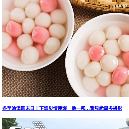
冬至淪湯圓末日！下鍋災情連爆 他一撈…驚見詭異多邊形