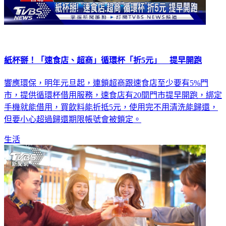
紙杯掰！「速食店、超商」循環杯「折5元」 提早開跑
響應環保，明年元旦起，連鎖超商跟速食店至少要有5%門
市，提供循環杯借用服務，速食店有20間門市提早開跑，綁定
手機就能借用，買飲料能折抵5元，使用完不用清洗能歸還，
但要小心超過歸還期限帳號會被鎖定。
生活