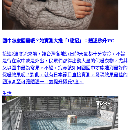
圍巾怎麼圍最暖？她實測大推「1秘招」：體溫秒升3°C
接連2波寒流來襲，讓台灣各地近日的天氣都十分寒冷，不論
是待在家中或是外出，民眾們都得出動大量的保暖衣物，尤其
又以圍巾最為常見。不過，究竟該如何圍圍巾才能達到最好的
保暖效果呢？對此，就有日本節目直接實測，發現效果最佳的
圍法甚至可讓體溫一口氣提升攝氏3度。
生活