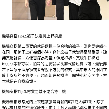
機場穿搭Tips2.褲子決定機上舒適度
機場穿搭第二重要的就是選擇一條合適的褲子，當你要連續坐
在同一張椅子上好幾個小時，穿什麼褲子就變得至關重要，建
議寬鬆舒適、方便百搭為考量，像是棉褲、寬版牛仔褲或
legging等都可以，怕冷的朋友就以長褲代替短褲即可，最後非
常不建議穿連身褲或者穿脫不方便的款式，其中最大的原因在
於上廁所的不方便，可想而知在飛機洗手間狹小的空間中，根
本就是在自找麻煩。
機場穿搭Tips3.材質易皺不適合穿上機
機場穿搭最常見的上衣應該就是寬鬆的帽T或大學T吧，除了
穿起來非常的舒適保暖外，市面上各大品牌也都有推出不同的