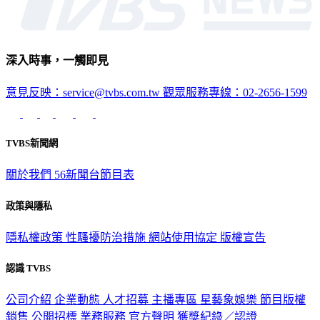
深入時事，一觸即見
意見反映：service@tvbs.com.tw
觀眾服務專線：02-2656-1599
TVBS新聞網
關於我們
56新聞台節目表
政策與隱私
隱私權政策
性騷擾防治措施
網站使用協定
版權宣告
認識 TVBS
公司介紹
企業動態
人才招募
主播專區
星藝象娛樂
節目版權
銷售
公開招標
業務服務
官方聲明
獲獎紀錄／認證