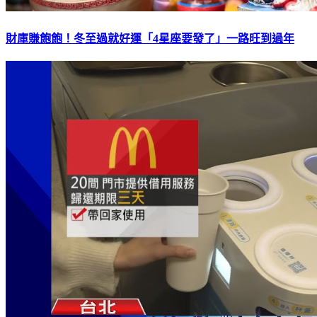
財庫賺飽飽！冬至過就好運「4星座要發了」一路旺到過年