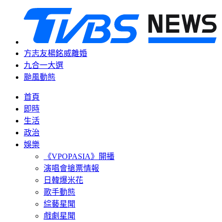
方志友楊銘威離婚
九合一大選
颱風動態
首頁
即時
生活
政治
娛樂
《VPOPASIA》開播
演唱會搶票情報
日韓爆米花
歌手動態
綜藝星聞
戲劇星聞