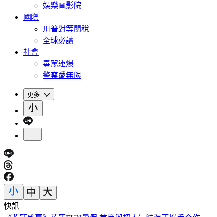
娛樂電影院
國際
川普對等關稅
全球必讀
社會
毒駕連爆
警察愛無限
更多
快訊