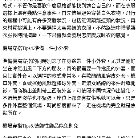
款式，不管你是喜歡什麼風格都能找到適合自己的，而在衣服
選擇上還有幾點注意事件，首先儘量避免穿著白色衣物，飛行
的過程中可能有許多突發狀況，包括氣流顛簸這類的狀況，再
來材質挑選上，不要選擇太容易皺的衣服，不然路途中睡覺讓
衣服長時間擠壓，一下飛機就會發現怎麼變成睡衣的感覺。
機場穿搭Tips4.準備一件小外套
準備機場穿搭的同時別忘了在身邊帶一件小外套，尤其是剛好
坐在冷氣出風口下方的朋友，真的很需要一件擋風的外套，而
且其實外套可以選擇的款式非常多，喜歡酷酷風穿皮外套、機
車外套，喜歡運動風就選棒球外套，走淑女路線的來件針織開
衫，而商務出差則帶上西裝外套，可依照不同情況作出變化，
不過若是沒帶也不緊張，座位上都會有提供毛毯可以蓋，只是
多件外套整個氣場、時尚態度都來了，走在機場內完全就是焦
點所在。
機場穿搭Tips5.裝飾性飾品能免則免