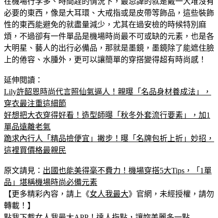
在機場行李多、時間趕的情況下，最忌諱的就是戴一大堆沒有
必要的東西，像是大耳環、大戒指或是皮帶等飾品，這些裝飾
性的東西能避免的就盡量減少，尤其在過安檢的時候特別麻
煩，不過卻有一件單品是機場時尚最不可或缺的元素，也是各
大明星、藝人的出行必備品，那就是墨鏡，墨鏡除了能遮住臉
上的倦容、水腫外，更可以讓簡單的穿搭變得超有時尚感！
延伸閱讀：
Lily許韶恩時尚代言照仙氣逼人！親曝「名品身材養成法」，
穿衣最注重這細節
好想把大衣穿得好看！造型師曝「秋冬外套流行要素」，加1
單品遠離老氣
跪求內行人「精品撿便宜」撇步！曝「名牌包折上折」妙招，
這裡買價格最親民
原文請見：
出國也能美得毫不費力！機場穿搭5大Tips，「1單
品」堪稱機場時尚必備元素
【更多精彩內容，請上《
女人我最大
》官網，未經授權，請勿
轉載！】
點我下載
女人我最大APP
！達人指點，讓妳美麗多一點