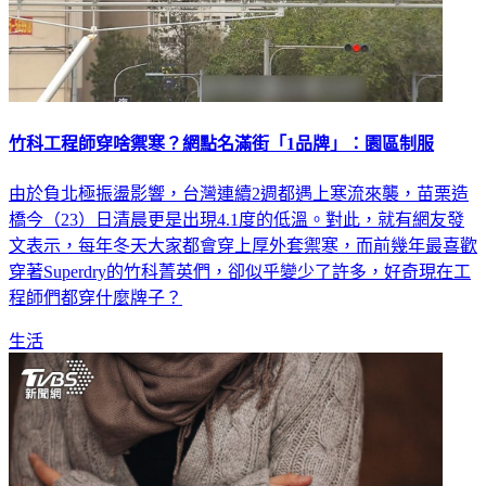
竹科工程師穿啥禦寒？網點名滿街「1品牌」：園區制服
由於負北極振盪影響，台灣連續2週都遇上寒流來襲，苗栗造
橋今（23）日清晨更是出現4.1度的低溫。對此，就有網友發
文表示，每年冬天大家都會穿上厚外套禦寒，而前幾年最喜歡
穿著Superdry的竹科菁英們，卻似乎變少了許多，好奇現在工
程師們都穿什麼牌子？
生活