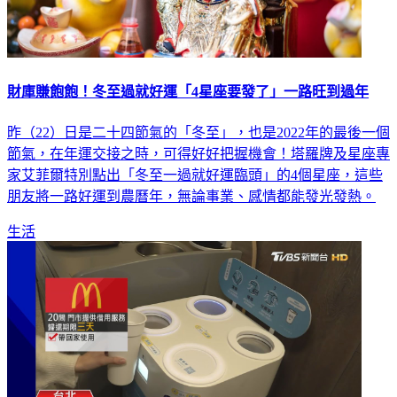
財庫賺飽飽！冬至過就好運「4星座要發了」一路旺到過年
昨（22）日是二十四節氣的「冬至」，也是2022年的最後一個
節氣，在年運交接之時，可得好好把握機會！塔羅牌及星座專
家艾菲爾特別點出「冬至一過就好運臨頭」的4個星座，這些
朋友將一路好運到農曆年，無論事業、感情都能發光發熱。
生活