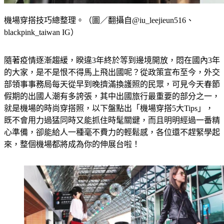
機場穿搭技巧總整理。（圖／翻攝自@iu_leejieun516、
blackpink_taiwan IG）
隨著疫情逐漸趨緩，睽違3年終於等到邊境開放，悶在國內3年
的大家，是不是恨不得馬上飛出國呢？從政策宣布至今，外交
部領事事務局每天從早到晚擠滿換護照的民眾，可見今天春節
假期的出國人潮有多誇張，其中出國旅行最重要的部分之一，
就是機場的時尚穿搭照，以下盤點出「機場穿搭5大Tips」，
既不會用力過猛同時又能抓住時髦關鍵，而且明明經過一番精
心準備，卻能給人一種毫不費力的輕鬆感，各位還不趕緊學起
來，整個機場都將成為你的伸展台啦！