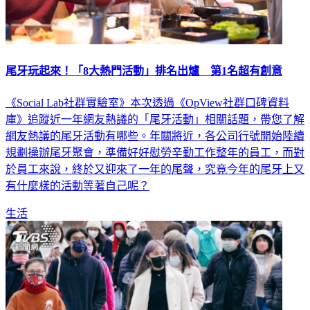
尾牙玩起來！「8大熱門活動」排名出爐 第1名超有創意
《Social Lab社群實驗室》本次透過《OpView社群口碑資料
庫》追蹤近一年網友熱議的「尾牙活動」相關話題，帶您了解
網友熱議的尾牙活動有哪些。年關將近，各公司行號開始陸續
規劃操辦尾牙聚會，準備好好慰勞辛勤工作整年的員工，而對
於員工來說，終於又迎來了一年的尾聲，究竟今年的尾牙上又
有什麼樣的活動等著自己呢？
生活