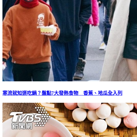
寒流就知道吃鍋？盤點7大發熱食物 香蕉、地瓜全入列