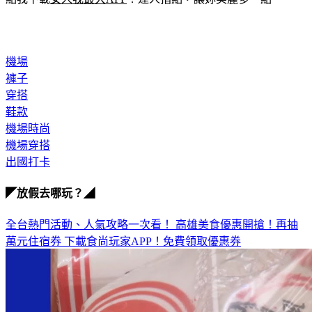
機場
褲子
穿搭
鞋款
機場時尚
機場穿搭
出國打卡
◤放假去哪玩？◢
全台熱門活動、人氣攻略一次看！
高雄美食優惠開搶！再抽
萬元住宿券
下載食尚玩家APP！免費領取優惠券