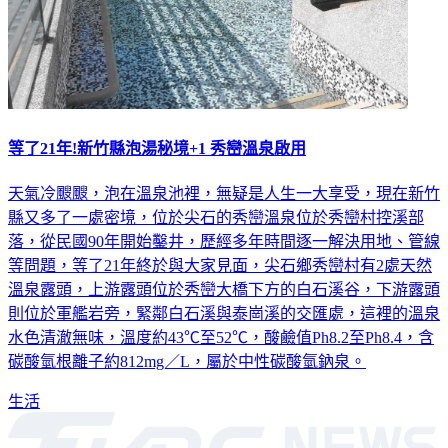
等了21年!新竹縣泡湯秘境+1 秀巒溫泉啟用
天氣冷颼颼，泡在溫泉池裡，無疑是人生一大享受，現在新竹
縣又多了一處密境，位於尖石的秀巒溫泉位於秀巒村控溪部
落，從民國90年開始鑿井，歷經多年時間逐一解決用地、管線
等問題，等了21年終於與大家見面，尖石鄉秀巒村有2處天然
溫泉露頭，上游露頭位於秀巒大橋下方的白石溪谷，下游露頭
則位於軍艦岩旁，緊鄰白石溪與泰崗溪的交匯處，這裡的溫泉
水色清澈無味，溫度約43℃至52℃，酸鹼值Ph8.2至Ph8.4，含
碳酸氫根離子約812mg／L，屬於中性碳酸氫鈉泉。
生活