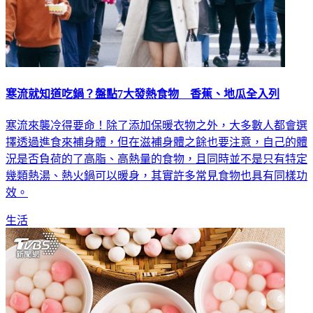
寒流就知道吃鍋？盤點7大發熱食物 香蕉、地瓜全入列
寒流來襲冷得要命！除了添加保暖衣物之外，大多數人都會選
擇透過進食來補身體，但在滋補身體之餘也要注意，自己的體
況是否負荷的了高脂、高熱量的食物，且同時並不是只有特定
幾類熱湯、熱火鍋可以暖身，其實許多常見食物也具有同樣功
效。
生活