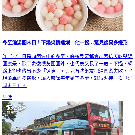
冬至淪湯圓末日！下鍋災情連爆 他一撈…驚見詭異多邊形
昨（22）日是24節氣中的冬至，許多民眾都會趁著這天吃點湯
圓應景，除了象徵親友團圓外，也代表又長了一歲。不過，網
路上卻也傳出不少「災情」，只見有些網友把湯圓煮失敗，呈
現詭異的多邊形，讓人感嘆每年到了冬至，就得迎接一次「湯
圓末日」。
生活