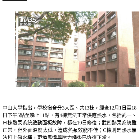
中山大學指出，學校宿舍分3大區、共13棟，經查12月1日至18
日下午5點至晚上11點，有4棟無法正常供應熱水，包括武一、
Ｈ棟熱泵系統啟動面板故障，都在19日修復；武四熱泵系統雖
正常，但外面溫度太低，造成熱泵效能不佳；C棟則是熱水無
法打上儲水桶，更換馬達與壓力桶後已恢復正常。