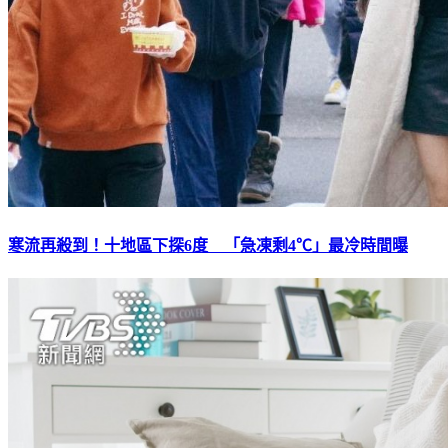
寒流再殺到！十地區下探6度 「急凍剩4℃」最冷時間曝