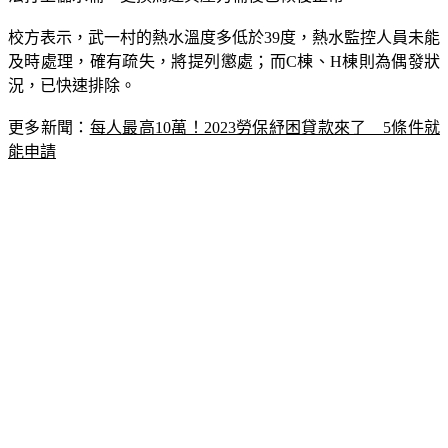
校方表示，武一村的熱水溫度多低於39度，熱水監控人員未能
及時處理，確有疏失，將提列懲處；而C棟、H棟則為偶發狀
況，已快速排除。
更多新聞：
每人最高10萬！2023勞保紓困貸款來了　5條件就
能申請