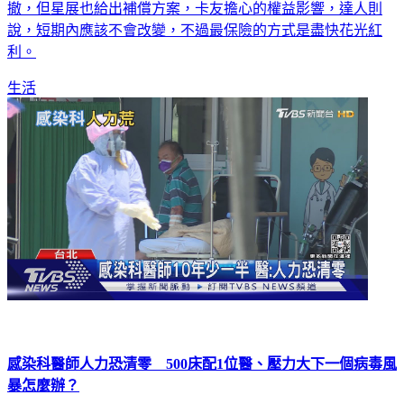
撤，但星展也給出補償方案，卡友擔心的權益影響，達人則
說，短期內應該不會改變，不過最保險的方式是盡快花光紅
利。
生活
感染科醫師人力恐清零 500床配1位醫、壓力大下一個病毒風
暴怎麼辦？