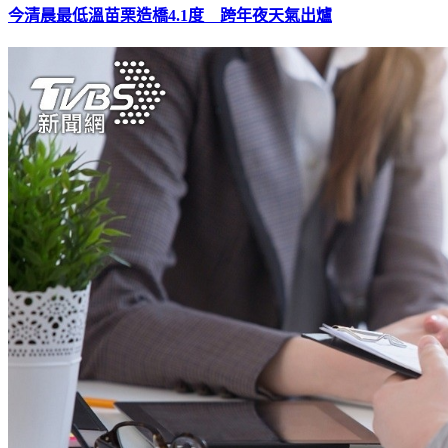
今清晨最低溫苗栗造橋4.1度 跨年夜天氣出爐