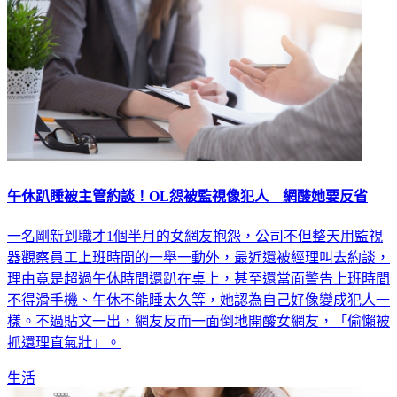
午休趴睡被主管約談！OL怨被監視像犯人 網酸她要反省
一名剛新到職才1個半月的女網友抱怨，公司不但整天用監視
器觀察員工上班時間的一舉一動外，最近還被經理叫去約談，
理由竟是超過午休時間還趴在桌上，甚至還當面警告上班時間
不得滑手機、午休不能睡太久等，她認為自己好像變成犯人一
樣。不過貼文一出，網友反而一面倒地開酸女網友，「偷懶被
抓還理直氣壯」。
生活