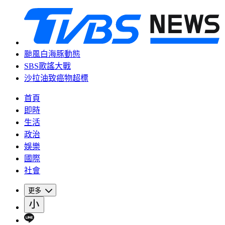
颱風白海豚動態
SBS歌謠大戰
沙拉油致癌物超標
首頁
即時
生活
政治
娛樂
國際
社會
更多