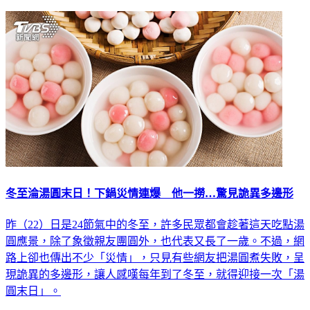
冬至淪湯圓末日！下鍋災情連爆 他一撈…驚見詭異多邊形
昨（22）日是24節氣中的冬至，許多民眾都會趁著這天吃點湯
圓應景，除了象徵親友團圓外，也代表又長了一歲。不過，網
路上卻也傳出不少「災情」，只見有些網友把湯圓煮失敗，呈
現詭異的多邊形，讓人感嘆每年到了冬至，就得迎接一次「湯
圓末日」。