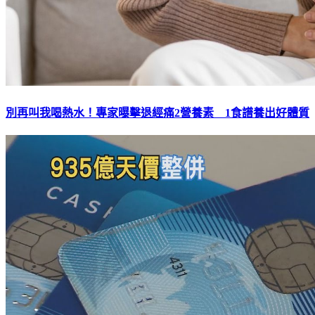
別再叫我喝熱水！專家曝擊退經痛2營養素 1食譜養出好體質