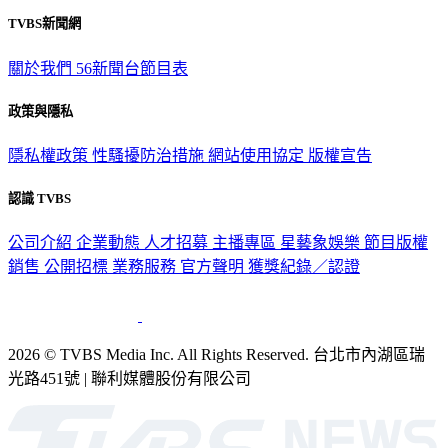
TVBS新聞網
關於我們
56新聞台節目表
政策與隱私
隱私權政策
性騷擾防治措施
網站使用協定
版權宣告
認識 TVBS
公司介紹
企業動態
人才招募
主播專區
星藝象娛樂
節目版權
銷售
公開招標
業務服務
官方聲明
獲獎紀錄／認證
2026 © TVBS Media Inc. All Rights Reserved. 台北市內湖區瑞
光路451號 | 聯利媒體股份有限公司