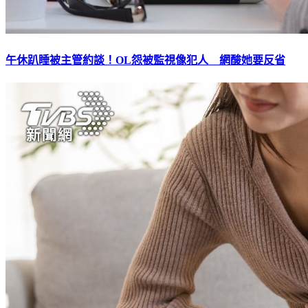
午休趴睡被主管約談！OL怨被監視像犯人 網酸她要反省