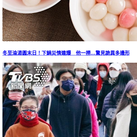
冬至淪湯圓末日！下鍋災情連爆 他一撈…驚見詭異多邊形