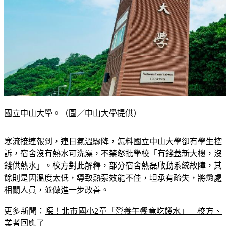
國立中山大學。（圖／中山大學提供）
寒流接連報到，連日氣溫驟降，怎料國立中山大學卻有學生控
訴，宿舍沒有熱水可洗澡，不禁怒批學校「有錢蓋新大樓，沒
錢供熱水」。校方對此解釋，部分宿舍熱磊啟動系統故障，其
餘則是因溫度太低，導致熱泵效能不佳，坦承有疏失，將懲處
相關人員，並做進一步改善。
更多新聞：
噁！北市國小2童「營養午餐竟吃餿水」　校方、
業者回應了