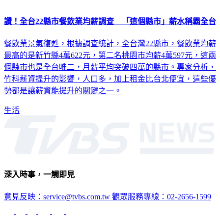
讚！全台22縣市餐飲業均薪調查 「這個縣市」薪水稱霸全台
餐飲業景氣復甦，根據調查統計，全台灣22縣市，餐飲業均薪
最高的是新竹縣4萬622元，第二名桃園市均薪4萬597元，這兩
個縣市也是全台唯二，月薪平均突破四萬的縣市。專家分析，
竹科薪資提升的影響，人口多，加上租金比台北便宜，這些優
勢都是讓薪資能提升的關鍵之一。
生活
深入時事，一觸即見
意見反映：service@tvbs.com.tw
觀眾服務專線：02-2656-1599