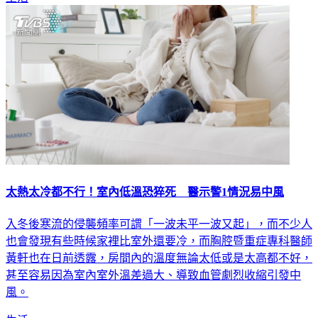
太熱太冷都不行！室內低溫恐猝死 醫示警1情況易中風
入冬後寒流的侵襲頻率可謂「一波未平一波又起」，而不少人
也會發現有些時候家裡比室外還要冷，而胸腔暨重症專科醫師
黃軒也在日前透露，房間內的溫度無論太低或是太高都不好，
甚至容易因為室內室外溫差過大、導致血管劇烈收縮引發中
風。