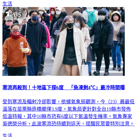
生活
寒流再殺到！十地區下探6度 「急凍剩4℃」最冷時間曝
受到寒流及輻射冷卻影響，依據氣象局觀測，今（23）晨最低
溫落在苗栗縣造橋鄉僅3.9度。氣象局更針對全台19縣市發佈
低溫特報，其中10縣市恐有6度以下氣溫發生機率。氣象專家
吳德榮分析，此波寒流恐持續到這天，提醒民眾要特別注意。
生活