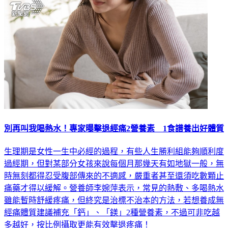
別再叫我喝熱水！專家曝擊退經痛2營養素 1食譜養出好體質
生理期是女性一生中必經的過程，有些人生勝利組能夠順利度
過經期，但對某部分女孩來說每個月那幾天有如地獄一般，無
時無刻都得忍受腹部傳來的不適感，嚴重者甚至還須吃數顆止
痛藥才得以緩解。營養師李婉萍表示，常見的熱敷、多喝熱水
雖能暫時舒緩疼痛，但終究是治標不治本的方法，若想養成無
經痛體質建議補充「鈣」、「鎂」2種營養素，不過可非吃越
多越好，按比例攝取更能有效擊退疼痛！