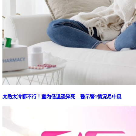
太熱太冷都不行！室內低溫恐猝死 醫示警1情況易中風