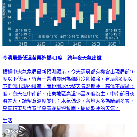
今清晨最低溫苗栗造橋4.1度 跨年夜天氣出爐
根據中央氣象局最新預測顯示，今天清晨都有機會出現局部10
度以下低溫，竹苗一帶清晨因為輻射冷卻較強，有局部6度以
下低溫出現的機率，而桃園以北整天氣溫都冷，高溫不超過15
度，白天在中南部、花東地區高溫16至20度為主，中南部日夜
溫差大，請留意溫度變化；水氣偏少，各地大多為晴到多雲，
只有花東及恆春半島有零星短暫雨，屬於乾冷的天氣。
生活