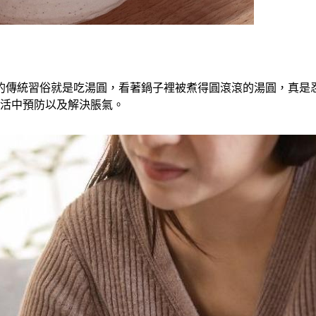
的傳統習俗就是吃湯圓，看著鍋子裡被煮得圓滾滾的湯圓，真是
生活中預防以及解決脹氣。