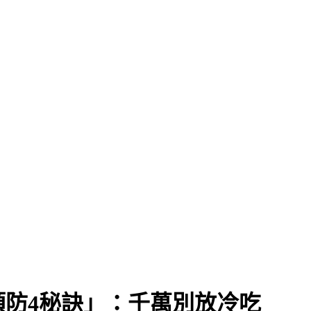
防4秘訣」：千萬別放冷吃