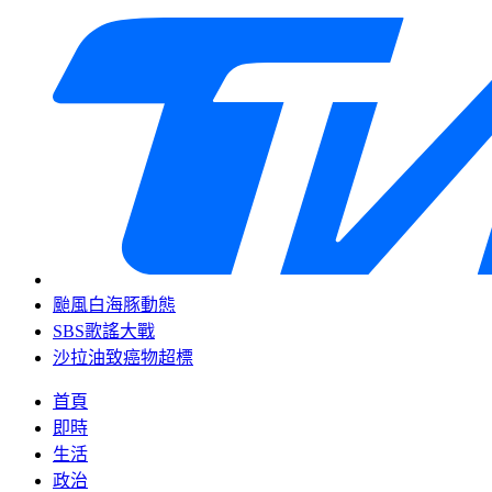
颱風白海豚動態
SBS歌謠大戰
沙拉油致癌物超標
首頁
即時
生活
政治