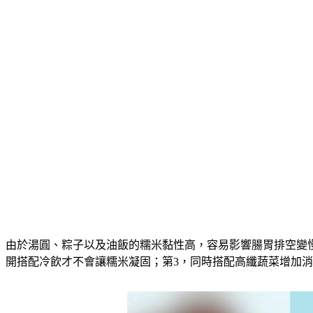
由於湯圓、粽子以及油飯的糯米黏性高，容易影響腸胃排空變
開搭配冷飲
才不會讓糯米凝固；第3，
同時搭配高纖蔬菜增加消