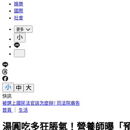
娛樂
國際
社會
更多
快訊
員工減肥老闆買單！美銀砸80億補貼瘦瘦針 執行長喊值得
首頁
｜
生活
湯圓吃多狂脹氣！營養師曝「預