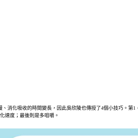
慢、消化吸收的時間變長，因此吳欣陵也傳授了4個小技巧。第1
化速度
；最後則是
多咀嚼
。