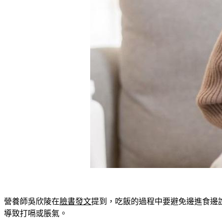
營養師吳欣陵在
臉書發文
提到，吃飯的過程中要避免邊進食邊
導致打嗝或脹氣。