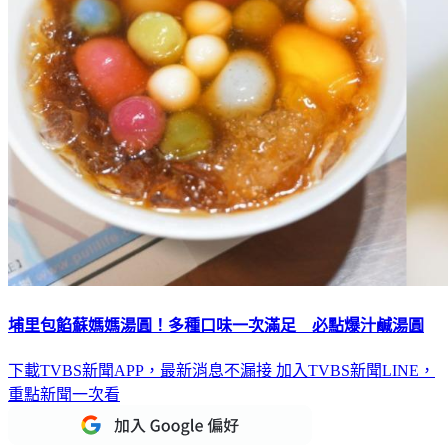
埔里包餡蘇媽媽湯圓！多種口味一次滿足 必點爆汁鹹湯圓
下載TVBS新聞APP，最新消息不漏接
加入TVBS新聞LINE，
重點新聞一次看