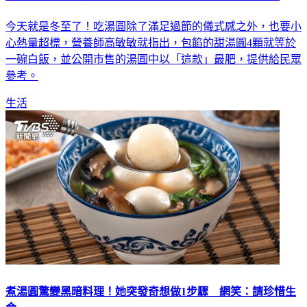
今天就是冬至了！吃湯圓除了滿足過節的儀式感之外，也要小
心熱量超標，營養師高敏敏就指出，包餡的甜湯圓4顆就等於
一碗白飯，並公開市售的湯圓中以「這款」最肥，提供給民眾
參考。
生活
煮湯圓驚變黑暗料理！她突發奇想做1步驟 網笑：請珍惜生