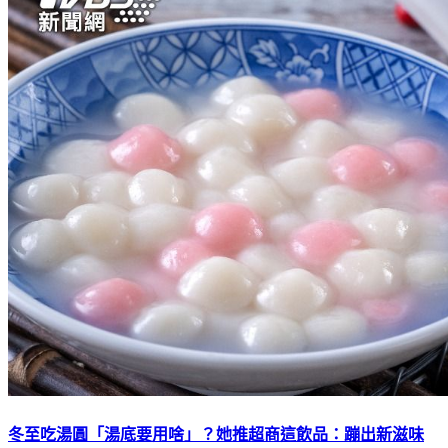
冬至吃湯圓「湯底要用啥」？她推超商這飲品：蹦出新滋味