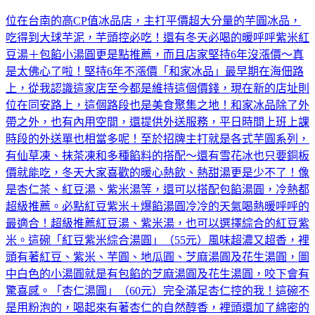
位在台南的高CP值冰品店，主打平價超大分量的芋圓冰品，
吃得到大球芋泥，芋頭控必吃！還有冬天必喝的暖呼呼紫米紅
豆湯＋包餡小湯圓更是點推薦，而且店家堅持6年沒漲價～真
是太佛心了啦！堅持6年不漲價「和家冰品」最早期在海佃路
上，從我認識這家店至今都是維持這個價錢，現在新的店址則
位在同安路上，這個路段也是美食聚集之地！和家冰品除了外
帶之外，也有內用空間，還提供外送服務，平日時間上班上課
時段的外送單也相當多呢！至於招牌主打就是各式芋圓系列，
有仙草凍、抹茶凍和多種餡料的搭配～還有雪花冰也只要銅板
價就能吃，冬天大家喜歡的暖心熱飲、熱甜湯更是少不了！像
是杏仁茶、紅豆湯、紫米湯等，還可以搭配包餡湯圓，冷熱都
超級推薦。必點紅豆紫米＋爆餡湯圓冷冷的天氣喝熱暖呼呼的
最適合！超級推薦紅豆湯、紫米湯，也可以選擇綜合的紅豆紫
米。這碗「紅豆紫米綜合湯圓」（55元）風味超濃又超香，裡
頭有著紅豆、紫米、芋圓、地瓜圓、芝麻湯圓及花生湯圓，圖
中白色的小湯圓就是有包餡的芝麻湯圓及花生湯圓，咬下會有
驚喜感。「杏仁湯圓」（60元）完全滿足杏仁控的我！這碗不
是用粉泡的，喝起來有著杏仁的自然醇香，裡頭還加了綿密的