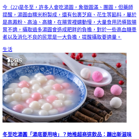
今（22)是冬至，許多人會吃湯圓，象徵圓滿、團圓，但藥師
提醒，湯圓由糯米粉製成，還有包裹芝麻、花生等餡料，屬於
是高澱粉、高油、高糖，在腸胃裡蠕動慢，大量食用恐導致腸
胃不適，攝取過多湯圓會造成肥胖的負擔，對於一些高血糖患
者以及消化不良的民眾是一大負擔，提醒攝取要適量。
生活
冬至吃湯圓「湯底要用啥」？她推超商這飲品：蹦出新滋味