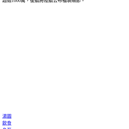
超過1000萬，後續將陸續公布福袋細節。
湯圓
飲食