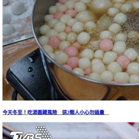
今天冬至！吃湯圓藏風險 這2類人小心勿過量