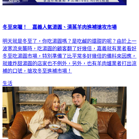
冬至來囉！ 嘉義人氣湯圓、清蒸羊肉進補搶攻市場
明天就是冬至了，你吃湯圓嗎？是吃鹹的還甜的呢？由於上一
波寒流來襲時，吃湯圓的顧客翻了好幾倍，嘉義就有業者看好
冬至吃湯圓市場，特別準備了比平常多好幾倍的備料來因應，
就連炸甜湯圓的店家也不例外，另外，也有羊肉爐業者打出涼
補的口號，搶攻冬至進補市場！
生活