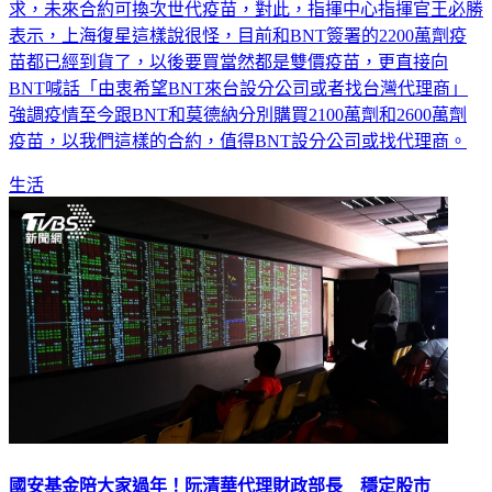
求，未來合約可換次世代疫苗，對此，指揮中心指揮官王必勝
表示，上海復星這樣說很怪，目前和BNT簽署的2200萬劑疫
苗都已經到貨了，以後要買當然都是雙價疫苗，更直接向
BNT喊話「由衷希望BNT來台設分公司或者找台灣代理商」
強調疫情至今跟BNT和莫德納分別購買2100萬劑和2600萬劑
疫苗，以我們這樣的合約，值得BNT設分公司或找代理商。
生活
國安基金陪大家過年！阮清華代理財政部長 穩定股市