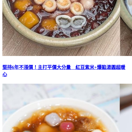
堅持6年不漲價！主打平價大分量 紅豆紫米+爆餡湯圓超暖
心