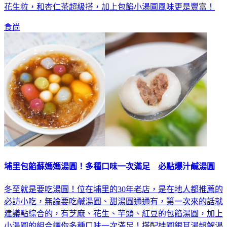
花生粒，和杏仁茶超級搭，加上包餡小湯圓風味更是豐富！
食尚
埔里包餡蘇媽媽湯圓！多種口味一次滿足 必點爆汁鹹湯圓
冬至就是要吃湯圓！位在埔里的30年老店，是在地人都推薦的
必訪小吃，無論要吃鹹湯圓、甜湯圓通通有，第一次來的話就
建議點綜合的，有芝麻、花生、芋頭、紅豆的包餡湯圓，加上
小湯圓的組合讓你多種口味一次滿足！搭配桂圓銀耳湯超解渴