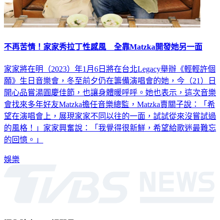
不再苦情！家家秀拉丁性感風 全靠Matzka開發她另一面
家家將在明（2023）年1月6日將在台北Legacy舉辦《輕輕許個
願》生日音樂會，冬至前夕仍在籌備演唱會的她，今（21）日
開心品嘗湯圓慶佳節，也讓身體暖呼呼。她也表示，這次音樂
會找來多年好友Matzka擔任音樂總監，Matzka賣關子說：「希
望在演唱會上，展現家家不同以往的一面，試試從來沒嘗試過
的風格！」家家興奮說：「我覺得很新鮮，希望給歌迷最難忘
的回憶。」
娛樂