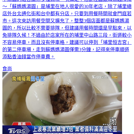
～「蘇媽媽湯圓」是埔里在地人很愛的30年老店，除了埔里總
店外台北通化街和台中都有分店，只要到用餐時間就會門庭若
市。這次來訪用餐空間又擴充了，整整3個店面都是蘇媽媽湯
圓的，所以比較不需要排隊，但建議用餐時間還是早點來，以
免排隊久候！不過由於店家所在的埔里中山路三段，街道較小
不容易停車，而且沒有停車格，建議可以停到「埔里恒吉宮」
的第二停車場，走到蘇媽媽湯圓僅需3分鐘，記得來停車順道
添點香油錢當作停車費。
食尚