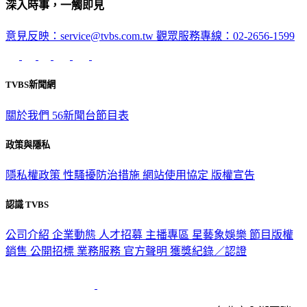
深入時事，一觸即見
意見反映：service@tvbs.com.tw
觀眾服務專線：02-2656-1599
TVBS新聞網
關於我們
56新聞台節目表
政策與隱私
隱私權政策
性騷擾防治措施
網站使用協定
版權宣告
認識 TVBS
公司介紹
企業動態
人才招募
主播專區
星藝象娛樂
節目版權
銷售
公開招標
業務服務
官方聲明
獲獎紀錄／認證