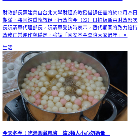
財政部長蘇建榮自台北大學財經系教授借調任官將於12月25日
期滿，將回歸重執教鞭，行政院今（22）日拍板暫由財政部次
長阮清華代理部長，阮清華受訪時表示，暫代期間將致力維持
政務正常運作與穩定，強調「國安基金會陪大家過年」。
生活
今天冬至！吃湯圓藏風險 這2類人小心勿過量