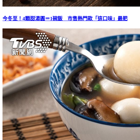
今冬至！4顆甜湯圓＝1碗飯 市售熱門款「這口味」最肥