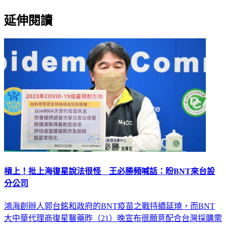
延伸閱讀
槓上！批上海復星說法很怪 王必勝頻喊話：盼BNT來台設
分公司
鴻海創辦人郭台銘和政府的BNT疫苗之戰持續延燒，而BNT
大中華代理商復星醫藥昨（21）晚宣布很願意配合台灣採購需