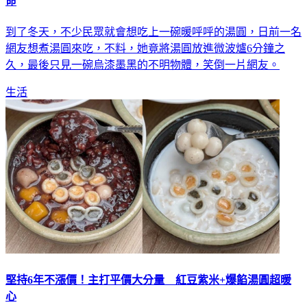
命
到了冬天，不少民眾就會想吃上一碗暖呼呼的湯圓，日前一名
網友想煮湯圓來吃，不料，她竟將湯圓放進微波爐6分鐘之
久，最後只見一碗烏漆墨黑的不明物體，笑倒一片網友。
生活
堅持6年不漲價！主打平價大分量 紅豆紫米+爆餡湯圓超暖
心