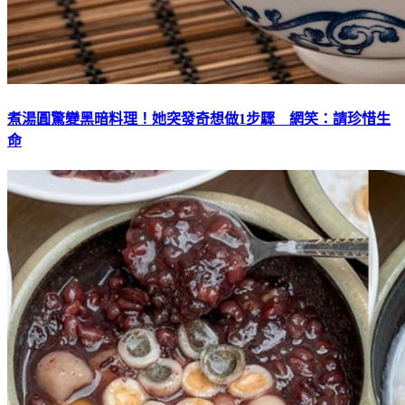
煮湯圓驚變黑暗料理！她突發奇想做1步驟 網笑：請珍惜生
命