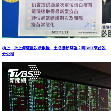
槓上！批上海復星說法很怪 王必勝頻喊話：盼BNT來台設
分公司