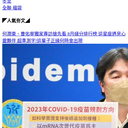
冬至
全聯 福袋
◤人氣夯文◢
何潤東、曹佑寧獨家專訪搶先看
8月緣分排行榜 這星座遇見心
靈夥伴
超準測字!這輩子正緣何時會出現