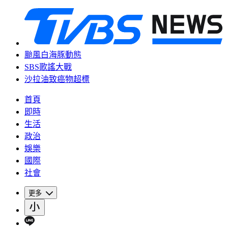
颱風白海豚動態
SBS歌謠大戰
沙拉油致癌物超標
首頁
即時
生活
政治
娛樂
國際
社會
更多