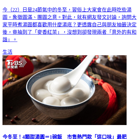
今（22）日是24節氣中的冬至，習俗上大家會在此時吃些湯
圓，象徵圓滿、團圓之意。對此，就有網友發文討論，詢問大
家平時煮湯圓都喜歡用什麼湯底？更透露自己與朋友抽籤決定
後，竟抽到了「麥香紅茶」，沒想到卻發現兩者「意外的有和
諧」。
生活
今冬至！4顆甜湯圓＝1碗飯 市售熱門款「這口味」最肥