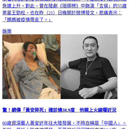
急速上升。對此，曾在陸劇《琅琊榜》中飾演「言侯」的55歲
男星王勁松，也在昨（21）日晚間於微博發文，悲痛表示：
「媽媽被疫情帶走了。」
娛樂
驚！網傳「黃安猝死」確診燒38.9度 他親上火線曝近況
60歲資深藝人黃安近年往大陸發展，不時自稱是「中國人」。