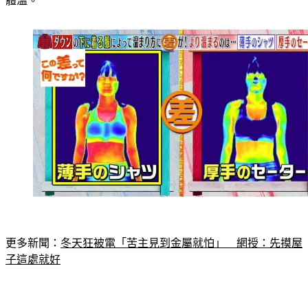
體溫。
更多新聞：
冬天狂被電「苦主見到金屬就怕」　網授：先摸屋
子這處就好