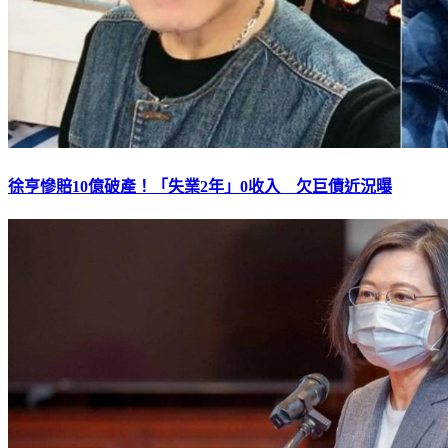
徐亨慘賠10億破產！「失業2年」0收入 欠巨債近況曝