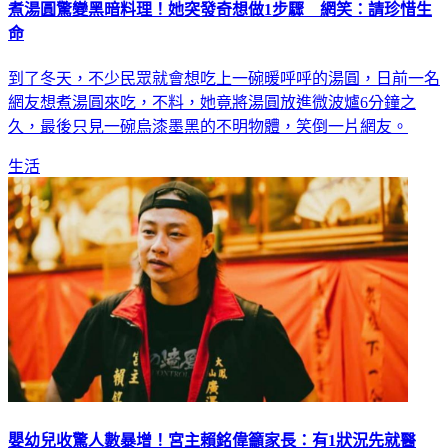
煮湯圓驚變黑暗料理！她突發奇想做1步驟 網笑：請珍惜生
命
到了冬天，不少民眾就會想吃上一碗暖呼呼的湯圓，日前一名
網友想煮湯圓來吃，不料，她竟將湯圓放進微波爐6分鐘之
久，最後只見一碗烏漆墨黑的不明物體，笑倒一片網友。
生活
嬰幼兒收驚人數暴增！宮主賴銘偉籲家長：有1狀況先就醫