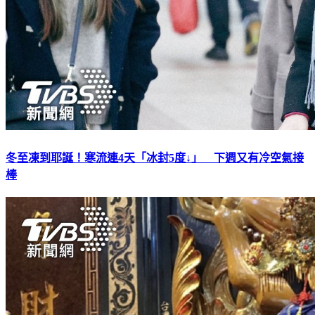
冬至凍到耶誕！寒流連4天「冰封5度↓」 下週又有冷空氣接
棒