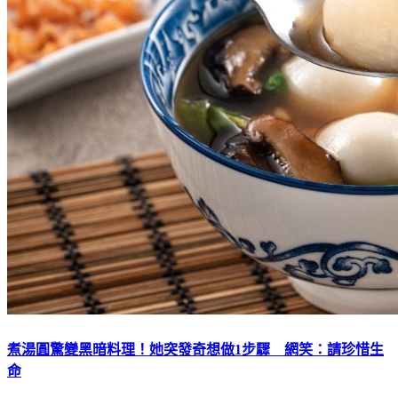
煮湯圓驚變黑暗料理！她突發奇想做1步驟 網笑：請珍惜生
命