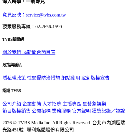
深入時事，一觸即見
意見反映：service@tvbs.com.tw
觀眾服務專線：02-2656-1599
TVBS新聞網
關於我們
56新聞台節目表
政策與隱私
隱私權政策
性騷擾防治措施
網站使用協定
版權宣告
認識 TVBS
公司介紹
企業動態
人才招募
主播專區
星藝象娛樂
節目版權銷售
公開招標
業務服務
官方聲明
獲獎紀錄／認證
2026 © TVBS Media Inc. All Rights Reserved. 台北市內湖區瑞
光路451號 | 聯利媒體股份有限公司