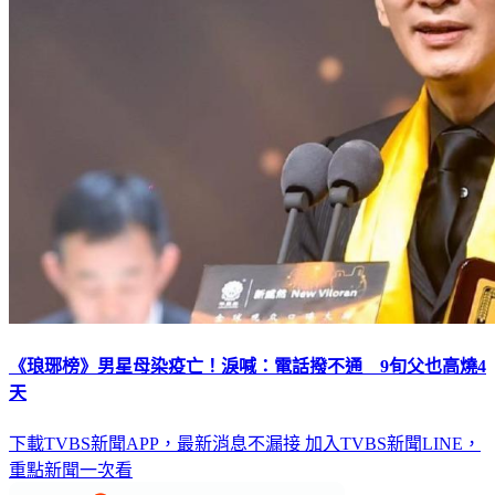
《琅琊榜》男星母染疫亡！淚喊：電話撥不通 9旬父也高燒4
天
下載TVBS新聞APP，最新消息不漏接
加入TVBS新聞LINE，
重點新聞一次看