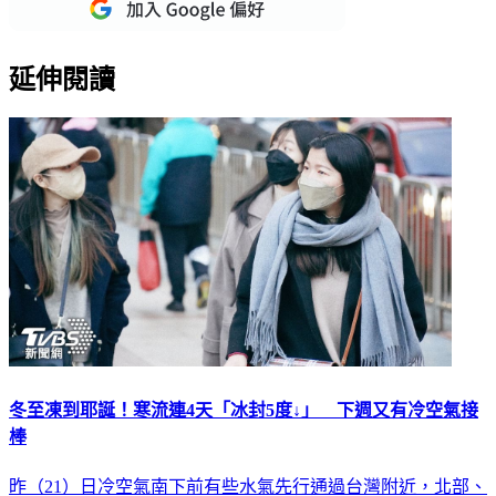
延伸閱讀
冬至凍到耶誕！寒流連4天「冰封5度↓」 下週又有冷空氣接
棒
昨（21）日冷空氣南下前有些水氣先行通過台灣附近，北部、