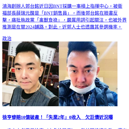
鴻海創辦人郭台銘近日因BNT採購一事槓上指揮中心，被衛
福部長薛瑞元酸是「BNT銷售員」，而後郭台銘在臉書反
擊，痛批執政黨「禽獸食祿」，嚴厲用詞引起關注，也被外界
推測是在替2024鋪路。對此，近郭人士也透露其參選機率。
政治
徐亨慘賠10億破產！「失業2年」0收入 欠巨債近況曝