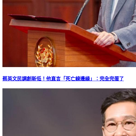
蔡英文民調創新低！他直言「死亡線邊緣」：完全完蛋了