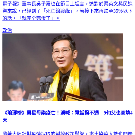
電子報》董事長吳子嘉也在節目上坦言，這對於蔡英文與民進
黨來說，已經到了「死亡線邊緣」，若接下來再跌至35％以下
的話，「就完全完蛋了」。
政治
《琅琊榜》男星母染疫亡！淚喊：電話撥不通 9旬父也高燒4
天
隨著大陸針對疫情採取的封控政策鬆綁，本土染疫人數也開始