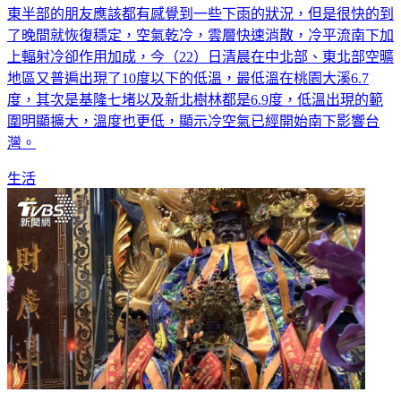
東半部的朋友應該都有感覺到一些下雨的狀況，但是很快的到
了晚間就恢復穩定，空氣乾冷，雲層快速消散，冷平流南下加
上輻射冷卻作用加成，今（22）日清晨在中北部、東北部空曠
地區又普遍出現了10度以下的低溫，最低溫在桃園大溪6.7
度，其次是基隆七堵以及新北樹林都是6.9度，低溫出現的範
圍明顯擴大，溫度也更低，顯示冷空氣已經開始南下影響台
灣。
生活