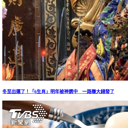
冬至出運了！「6生肖」明年被神選中 一路賺大錢發了