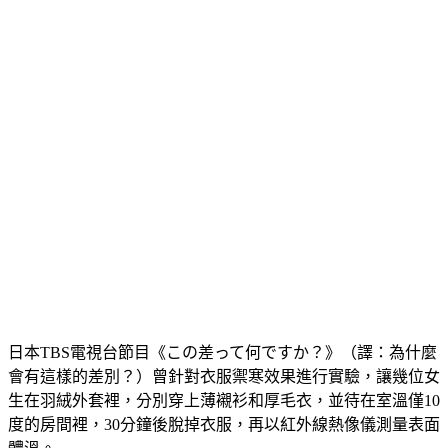
日本TBS電視台節目《この差って何ですか？》（譯：為什麼
會有這樣的差別？）曾針對衣服禦寒效果進行實驗，讓幾位女
生在羽絨外套裡，分別穿上薄襯衫和厚毛衣，並待在室溫僅10
度的房間裡，30分鐘後脫掉衣服，再以紅外線熱像儀測量表面