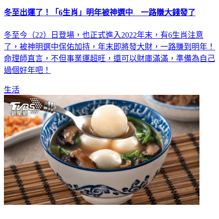
冬至出運了！「6生肖」明年被神選中 一路賺大錢發了
冬至今（22）日登場，也正式進入2022年末，有6生肖注意
了，被神明選中保佑加持，年末即將發大財，一路賺到明年！
命理師直言，不但事業運超旺，還可以財庫滿滿，準備為自己
過個好年吧！
生活