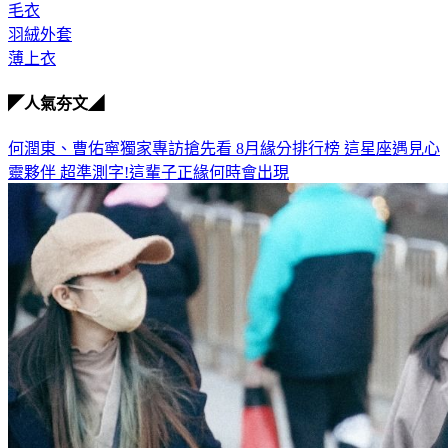
毛衣
羽絨外套
薄上衣
◤人氣夯文◢
何潤東、曹佑寧獨家專訪搶先看
8月緣分排行榜 這星座遇見心
靈夥伴
超準測字!這輩子正緣何時會出現