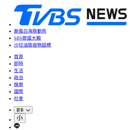
颱風白海豚動態
SBS歌謠大戰
沙拉油致癌物超標
首頁
即時
生活
政治
娛樂
國際
社會
更多