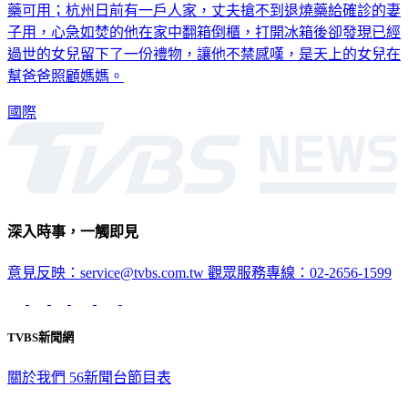
藥可用；杭州日前有一戶人家，丈夫搶不到退燒藥給確診的妻
子用，心急如焚的他在家中翻箱倒櫃，打開冰箱後卻發現已經
過世的女兒留下了一份禮物，讓他不禁感嘆，是天上的女兒在
幫爸爸照顧媽媽。
國際
深入時事，一觸即見
意見反映：service@tvbs.com.tw
觀眾服務專線：02-2656-1599
TVBS新聞網
關於我們
56新聞台節目表