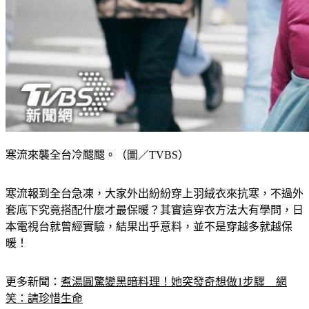
寒流來襲全台冷颼颼。（圖／TVBS）
寒流報到全台急凍，大家外出紛紛穿上羽絨衣來抗寒，不過外
套底下究竟搭配什麼才最保暖？其實這穿衣方法大有學問，日
本電視台就曾經實驗，結果出乎意料，並不是穿越多就越保
暖！
更多新聞：
煮湯圓驚變黑暗料理！她突發奇想做1步驟　網
笑：請珍惜生命