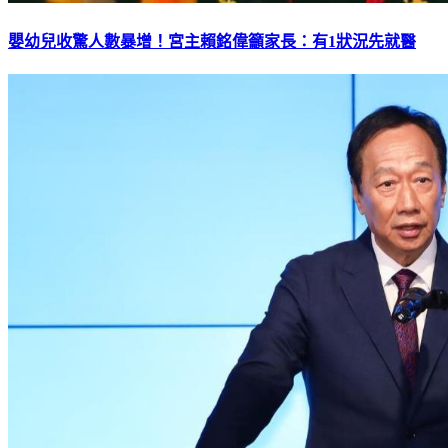
嬰幼兒收驚人數暴增！宮主賴銘偉籲家長：有1狀況先就醫