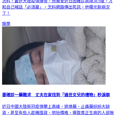
怎料，最近大陸疫情爆發，而黃安近日因確診高燒38.9度，才
和自己喊話「必須贏」，怎料網路傳出死訊，他曝光新病況
了！
娛樂
妻確診一藥難求 丈夫在家找到「過世女兒的禮物」秒淚崩
近日中國大陸新冠疫情攀上高峰，退燒藥、止痛藥紛紛大缺
貨，甚至有些人趁機囤貨、哄抬價格，導致真正生病的人卻無