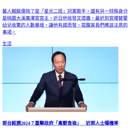
藝人賴銘偉除了是「星光二班」冠軍歌手，還有另一特殊身分
是桃園大溪廣澤宮宮主，近日他就發文透露，最近到宮裡替嬰
幼兒收驚的人數暴增，讓他有感而發，提醒家長們應該注意的
事項。
生活
郭台銘選2024？重擊政府「禽獸食祿」 近郭人士曝機率