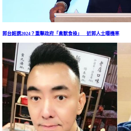
郭台銘選2024？重擊政府「禽獸食祿」 近郭人士曝機率