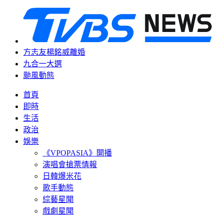
方志友楊銘威離婚
九合一大選
颱風動態
首頁
即時
生活
政治
娛樂
《VPOPASIA》開播
演唱會搶票情報
日韓爆米花
歌手動態
綜藝星聞
戲劇星聞