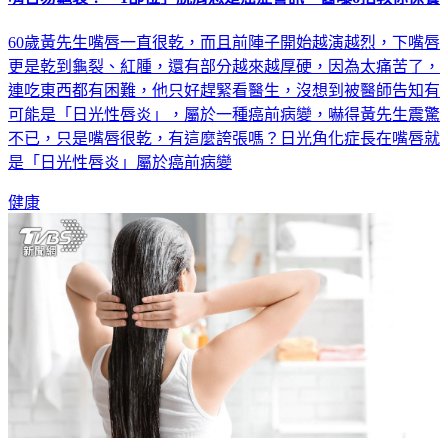
60歲黃先生嘴唇一直很乾，而且前陣子開始越演越烈，下嘴唇
更是乾到龜裂、紅腫，還有部分越來越厚硬，因為太痛苦了，
連吃東西都有困難，他只好趕緊看醫生，沒想到被醫師告知有
可能是「日光性唇炎」，屬於一種癌前病變，嚇得黃先生震驚
不已，只是嘴唇很乾，有這麼誇張嗎？日光角化症長在嘴唇就
是「日光性唇炎」屬於癌前病變
健康