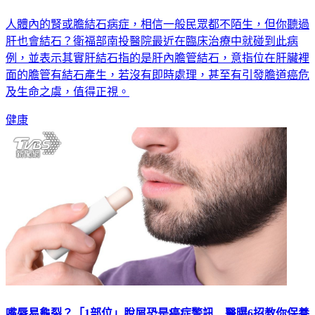
人體內的腎或膽結石病症，相信一般民眾都不陌生，但你聽過
肝也會結石？衛福部南投醫院最近在臨床治療中就碰到此病
例，並表示其實肝結石指的是肝內膽管結石，意指位在肝臟裡
面的膽管有結石產生，若沒有即時處理，甚至有引發膽道癌危
及生命之虞，值得正視。
健康
嘴唇易龜裂？「1部位」脫屑恐是癌症警訊 醫曝6招教你保養