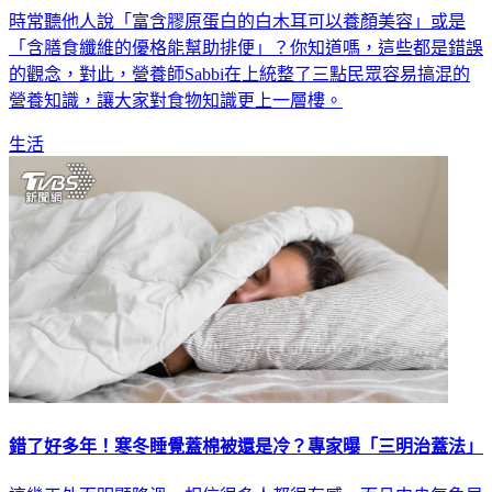
時常聽他人說「富含膠原蛋白的白木耳可以養顏美容」或是
「含膳食纖維的優格能幫助排便」？你知道嗎，這些都是錯誤
的觀念，對此，營養師Sabbi在上統整了三點民眾容易搞混的
營養知識，讓大家對食物知識更上一層樓。
生活
錯了好多年！寒冬睡覺蓋棉被還是冷？專家曝「三明治蓋法」