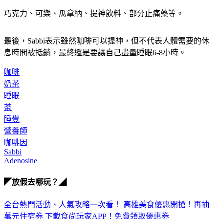
巧克力、可樂、瓜拿納、提神飲料、部分止痛藥等。
最後，Sabbi表示雖然咖啡可以提神，但不代表人體需要的休
息時間被抵銷，最終還是要讓自己盡量睡眠6-8小時。
咖啡
奶茶
睡眠
茶
睡覺
營養師
咖啡因
Sabbi
Adenosine
◤放假去哪玩？◢
全台熱門活動、人氣攻略一次看！
高雄美食優惠開搶！再抽
萬元住宿券
下載食尚玩家APP！免費領取優惠券