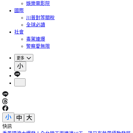
娛樂電影院
國際
川普對等關稅
全球必讀
社會
毒駕連爆
警察愛無限
更多
快訊