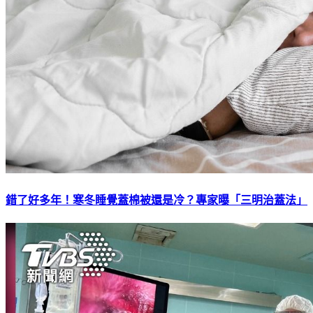
錯了好多年！寒冬睡覺蓋棉被還是冷？專家曝「三明治蓋法」