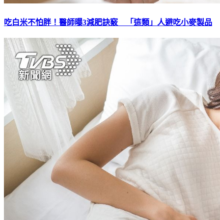
吃白米不怕胖！醫師曝3減肥訣竅 「這類」人避吃小麥製品