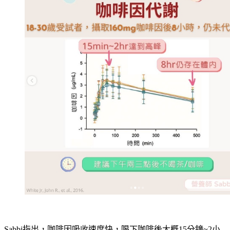
Sabbi指出，咖啡因吸收速度快，喝下咖啡後大概15分鐘~2小