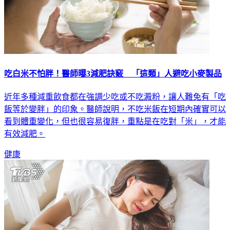
吃白米不怕胖！醫師曝3減肥訣竅 「這類」人避吃小麥製品
近年多種減重飲食都在強調少吃或不吃澱粉，讓人難免有「吃
飯等於變胖」的印象。醫師說明，不吃米飯在短期內確實可以
看到體重變化，但也很容易復胖，重點是在吃對「米」，才能
有效減肥。
健康