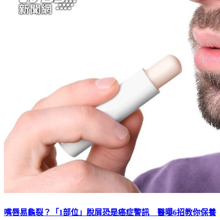
嘴唇易龜裂？「1部位」脫屑恐是癌症警訊 醫曝6招教你保養