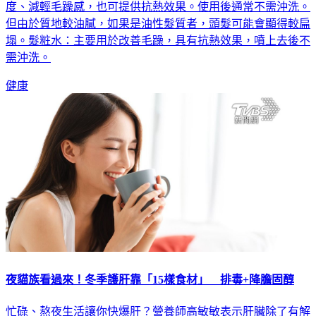
度、減輕毛躁感，也可提供抗熱效果。使用後通常不需沖洗。
但由於質地較油膩，如果是油性髮質者，頭髮可能會顯得較扁
塌。髮粧水：主要用於改善毛躁，具有抗熱效果，噴上去後不
需沖洗。
健康
夜貓族看過來！冬季護肝靠「15樣食材」 排毒+降膽固醇
忙碌、熬夜生活讓你快爆肝？營養師高敏敏表示肝臟除了有解