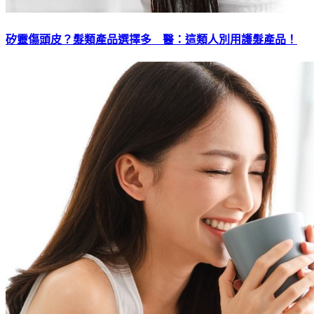
矽靈傷頭皮？髮類產品選擇多 醫：這類人別用護髮產品！