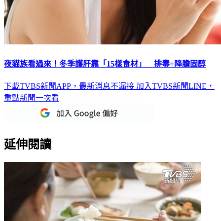
夜貓族看過來！冬季護肝靠「15樣食材」 排毒+降膽固醇
下載TVBS新聞APP，最新消息不漏接
加入TVBS新聞LINE，
重點新聞一次看
延伸閱讀