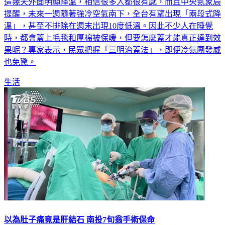
這幾天外面明顯降溫，相信很多人都很有感，而且中央氣象局
提醒，未來一週隨著強冷空氣南下，全台有望出現「兩段式降
溫」，甚至不排除在週末出現10度低溫。因此不少人在睡覺
時，都會蓋上毛毯和厚棉被保暖，但要怎麼蓋才能真正達到效
果呢？專家表示，民眾把握「三明治蓋法」，即便冷氣團發威
也免驚。
生活
以為肚子痛竟是肝結石 南投7旬翁手術保命