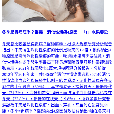
冬季是胃病旺季？醫揭：消化性潰瘍4原因 「1」水果要忌
冬天會比較容易得胃病？醫師解釋，根據大規模研究分析報告
指出，冬天發生消化性潰瘍的比例是秋天的1.4倍，他歸納出4
種原因是引發消化性潰瘍的可能，吃1種水果時需要注意。消
化性潰瘍在冬季發生率最高基隆長庚醫院胃腸肝膽科醫師錢政
弘表示，2021年韓國發表1篇大規模回溯分析報告，分析從
2012年至2016年來，共14636位消化性潰瘍患者和3575位消化
性潰瘍出血者的疾病發生比例。結果發現，消化性潰瘍在冬天
發生的比例最高（30％），其次是春天，接著夏天，最低是秋
天（21.3％），高低相差有1.4倍。而潰瘍出血比例最高也是在
冬天（32.8％），最低的在秋天（19.8％），所以多數研究普
遍認為冬天是消化性潰瘍、出血、穿孔，甚至死亡最常見季
節。冬季=胃病季？醫歸納出4原因錢政弘歸納出4種在冬天引