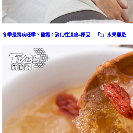
冬季是胃病旺季？醫揭：消化性潰瘍4原因 「1」水果要忌