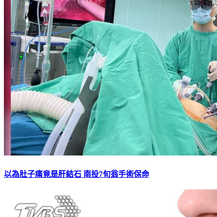
以為肚子痛竟是肝結石 南投7旬翁手術保命