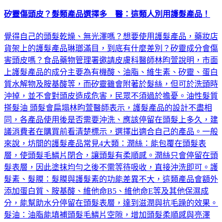
矽靈傷頭皮？髮類產品選擇多 醫：這類人別用護髮產品！
覺得自己的頭髮乾燥、無光澤嗎？想要使用護髮產品，藥妝店
貨架上的護髮產品琳瑯滿目，到底有什麼差別？矽靈成分會傷
害頭皮嗎？食品藥物管理署邀請皮膚科醫師林昀萱說明，市面
上護髮產品的成分主要為有機酸、油脂、維生素、矽靈、蛋白
質水解物及胺基酸等，而矽靈雖會附著於髮絲，但可於洗頭時
沖掉，並不會對頭皮造成危害，民眾不須過於擔憂。油性髮質
搽髮油 頭髮會扁塌林昀萱醫師表示，護髮產品的設計不盡相
同，各產品使用後是否需要沖洗、應該停留在頭髮上多久，建
議消費者在購買前看清楚標示，選擇出適合自己的產品。一般
來說，坊間的護髮產品常見4大類：潤絲：能包覆在頭髮表
層，使頭髮毛鱗片閉合，讓頭髮有柔順感。潤絲只會停留在頭
髮表層，因此塗抹均勻之後不需等待吸收，直接沖洗即可。護
髮素、髮膜：髮膜與護髮素的功能差異不大，這類產品會額外
添加蛋白質、胺基酸、維他命B5、維他命E等及其他保濕成
分，能幫助水分停留在頭髮表層，達到滋潤與抗毛躁的效果。
髮油：油脂能填補頭髮毛鱗片空隙，增加頭髮柔順感與亮澤