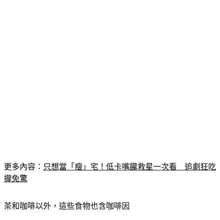
更多內容：
只想當「瘦」宅！低卡嘴饞救星一次看　追劇狂吃
攏免驚
茶和咖啡以外，這些食物也含咖啡因