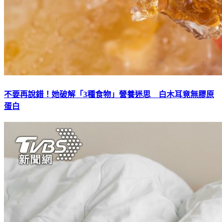
不要再說錯！她破解「3種食物」營養迷思 白木耳竟無膠原
蛋白