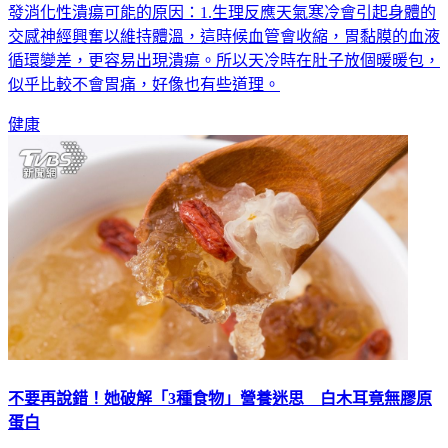
發消化性潰瘍可能的原因：1.生理反應天氣寒冷會引起身體的
交感神經興奮以維持體溫，這時候血管會收縮，胃黏膜的血液
循環變差，更容易出現潰瘍。所以天冷時在肚子放個暖暖包，
似乎比較不會胃痛，好像也有些道理。
健康
不要再說錯！她破解「3種食物」營養迷思 白木耳竟無膠原
蛋白