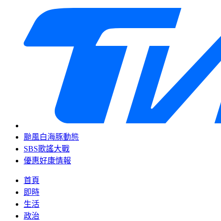
颱風白海豚動態
SBS歌謠大戰
優惠好康情報
首頁
即時
生活
政治