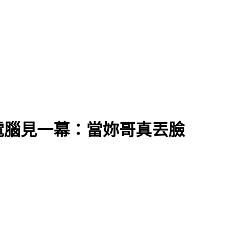
電腦見一幕：當妳哥真丟臉