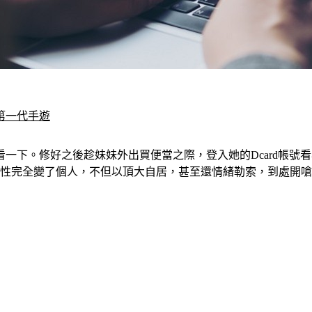
第一代手遊
一下。修好之後趁妹妹外出買便當之際，登入她的Dcard帳號
個性完全變了個人，不但以頂大自居，甚至還情緒勒索，到處開