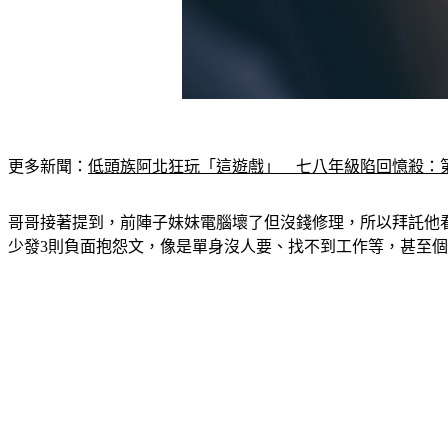
更多新聞：
低頭族阿北狂玩「這遊戲」　七八年級陷回憶殺：
哥哥接著提到，前陣子妹妹電腦壞了但沒錢修理，所以拜託他看
少發3則負面抱怨文，像是單身沒人要、找不到工作等，甚至