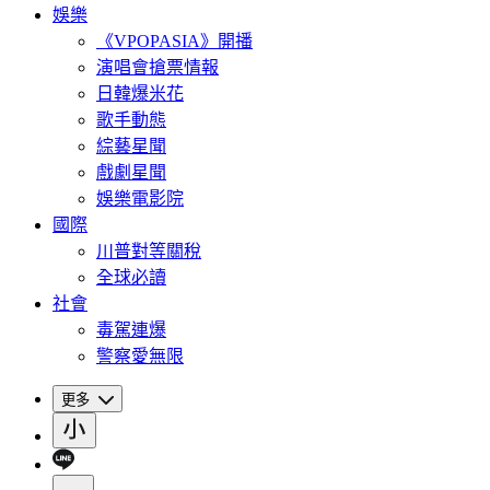
娛樂
《VPOPASIA》開播
演唱會搶票情報
日韓爆米花
歌手動態
綜藝星聞
戲劇星聞
娛樂電影院
國際
川普對等關稅
全球必讀
社會
毒駕連爆
警察愛無限
更多