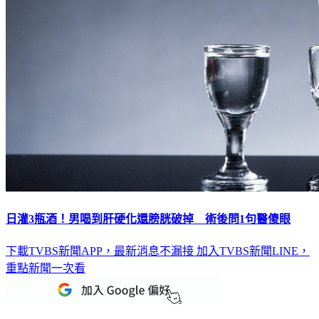
日灌3瓶酒！男喝到肝硬化還膀胱破掉 術後問1句醫傻眼
下載TVBS新聞APP，最新消息不漏接
加入TVBS新聞LINE，
重點新聞一次看