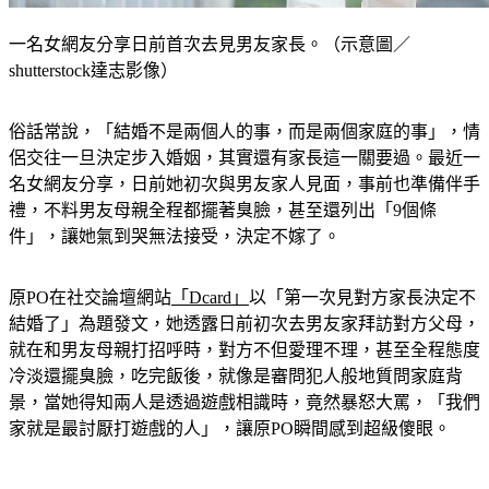
一名女網友分享日前首次去見男友家長。（示意圖／
shutterstock達志影像）
俗話常說，「結婚不是兩個人的事，而是兩個家庭的事」，情
侶交往一旦決定步入婚姻，其實還有家長這一關要過。最近一
名女網友分享，日前她初次與男友家人見面，事前也準備伴手
禮，不料男友母親全程都擺著臭臉，甚至還列出「9個條
件」，讓她氣到哭無法接受，決定不嫁了。
原PO在社交論壇網站
「Dcard」
以「第一次見對方家長決定不
結婚了」為題發文，她透露日前初次去男友家拜訪對方父母，
就在和男友母親打招呼時，對方不但愛理不理，甚至全程態度
冷淡還擺臭臉，吃完飯後，就像是審問犯人般地質問家庭背
景，當她得知兩人是透過遊戲相識時，竟然暴怒大罵，「我們
家就是最討厭打遊戲的人」，讓原PO瞬間感到超級傻眼。