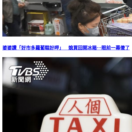
婆婆讚「好市多蘿蔔糕好呷」 媳買回開冰箱⋯眼前一幕傻了