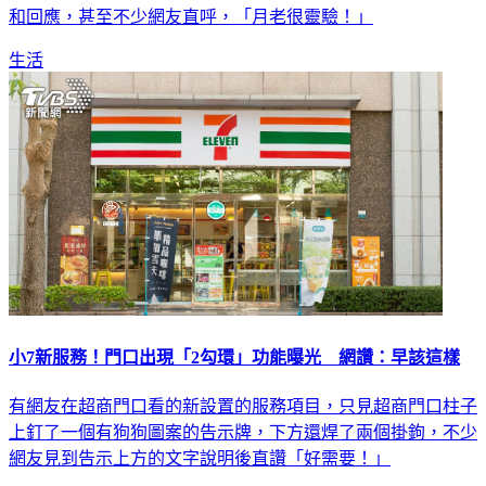
和回應，甚至不少網友直呼，「月老很靈驗！」
生活
小7新服務！門口出現「2勾環」功能曝光 網讚：早該這樣
有網友在超商門口看的新設置的服務項目，只見超商門口柱子
上釘了一個有狗狗圖案的告示牌，下方還焊了兩個掛鉤，不少
網友見到告示上方的文字說明後直讚「好需要！」