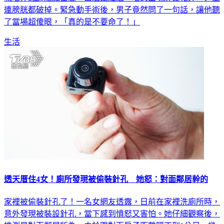
連膀胱都破掉。緊急動手術後，男子竟然問了一句話，讓他聽
了當場超傻眼，「真的是不要命了！」
生活
透天厝住4女！廁所發現被偷裝針孔 她怒：對面鄰居幹的
家裡被偷裝針孔了！一名女網友透露，日前在家裡洗廁所時，
意外發現被裝設針孔，當下感到憤怒又害怕。她仔細觀察後，