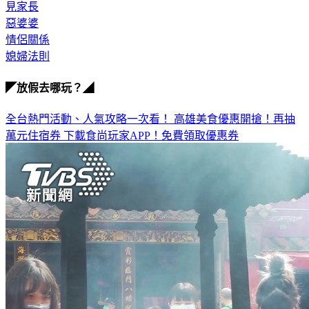
見家長
惡婆婆
情侶關係
媳婦法則
◤放假去哪玩？◢
全台熱門活動、人氣攻略一次看！
高雄美食優惠開搶！再抽
萬元住宿券
下載食尚玩家APP！免費領取優惠券