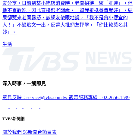
友分享，日前到某小吃店消費時，老闆招待一盤「肝連」，但
他不喜歡吃，因此直接跟老闆說，「幫我折抵餐費就好」，結
果卻惹來老闆暴怒，該網友傻眼地說，「我不是貪小便宜的
人！」不過貼文一出，反遭大批網友抨擊，「你比較莫名其
妙」。
生活
深入時事，一觸即見
意見反映：service@tvbs.com.tw
觀眾服務專線：02-2656-1599
TVBS新聞網
關於我們
56新聞台節目表