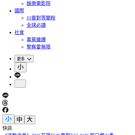
娛樂電影院
國際
川普對等關稅
全球必讀
社會
毒駕連爆
警察愛無限
更多
快訊