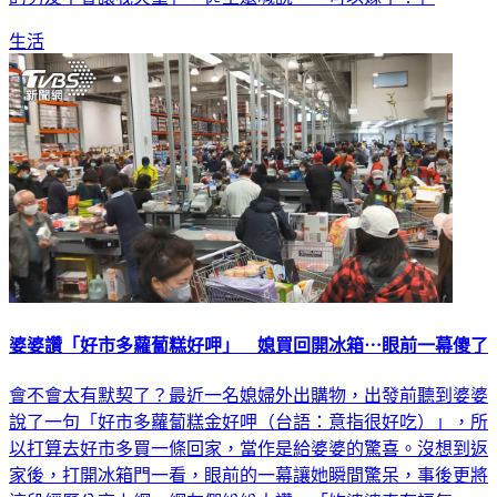
生活
婆婆讚「好市多蘿蔔糕好呷」 媳買回開冰箱⋯眼前一幕傻了
會不會太有默契了？最近一名媳婦外出購物，出發前聽到婆婆
說了一句「好市多蘿蔔糕金好呷（台語：意指很好吃）」，所
以打算去好市多買一條回家，當作是給婆婆的驚喜。沒想到返
家後，打開冰箱門一看，眼前的一幕讓她瞬間驚呆，事後更將