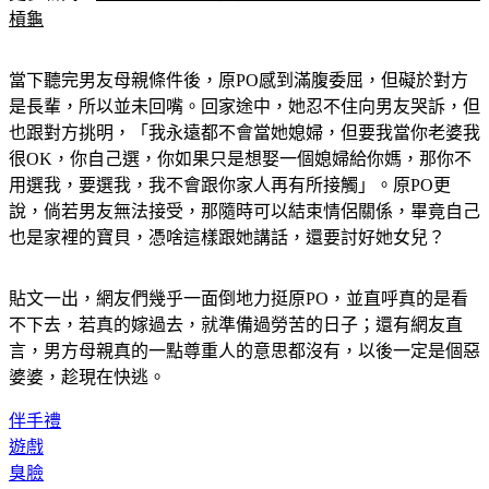
槓龜
當下聽完男友母親條件後，原PO感到滿腹委屈，但礙於對方
是長輩，所以並未回嘴。回家途中，她忍不住向男友哭訴，但
也跟對方挑明，「我永遠都不會當她媳婦，但要我當你老婆我
很OK，你自己選，你如果只是想娶一個媳婦給你媽，那你不
用選我，要選我，我不會跟你家人再有所接觸」。原PO更
說，倘若男友無法接受，那隨時可以結束情侶關係，畢竟自己
也是家裡的寶貝，憑啥這樣跟她講話，還要討好她女兒？
貼文一出，網友們幾乎一面倒地力挺原PO，並直呼真的是看
不下去，若真的嫁過去，就準備過勞苦的日子；還有網友直
言，男方母親真的一點尊重人的意思都沒有，以後一定是個惡
婆婆，趁現在快逃。
伴手禮
遊戲
臭臉