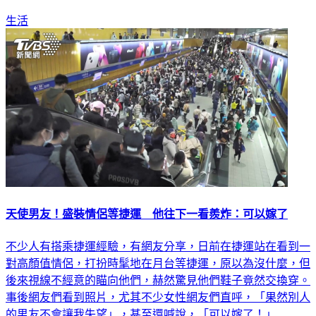
生活
天使男友！盛裝情侶等捷運 他往下一看羨炸：可以嫁了
不少人有搭乘捷運經驗，有網友分享，日前在捷運站在看到一
對高顏值情侶，打扮時髦地在月台等捷運，原以為沒什麼，但
後來視線不經意的瞄向他們，赫然驚見他們鞋子竟然交換穿。
事後網友們看到照片，尤其不少女性網友們直呼，「果然別人
的男友不會讓我失望」，甚至還喊說，「可以嫁了！」