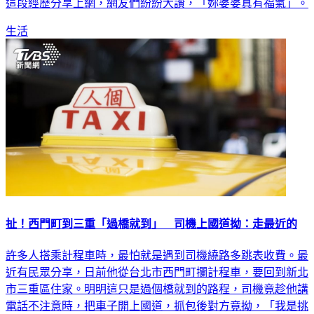
這段經歷分享上網，網友們紛紛大讚，「妳婆婆真有福氣」。
生活
扯！西門町到三重「過橋就到」 司機上國道拗：走最近的
許多人搭乘計程車時，最怕就是遇到司機繞路多跳表收費。最
近有民眾分享，日前他從台北市西門町攔計程車，要回到新北
市三重區住家。明明這只是過個橋就到的路程，司機竟趁他講
電話不注意時，把車子開上國道，抓包後對方竟拗，「我是挑