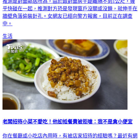
推測是對面鄰居所為，由於跟對面房子距離隔不到1公尺，幾
乎快碰在一起，推測對方恐是發現窗戶沒關或沒鎖，就伸手在
牆壁角落偷裝針孔。女網友已經向警方報案，目前正在調查
中。
生活
老闆招待小菜不愛吃！他抝抵餐費被拒嗆：我不是貪小便宜
你在餐廳或小吃店內用時，有被店家招待的經驗嗎？最近有網