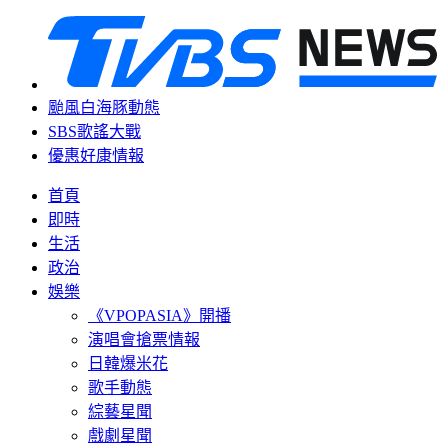
颱風白海豚動態
SBS歌謠大戰
優惠好康情報
首頁
即時
生活
政治
娛樂
《VPOPASIA》開播
演唱會搶票情報
日韓爆米花
歌手動態
綜藝星聞
戲劇星聞