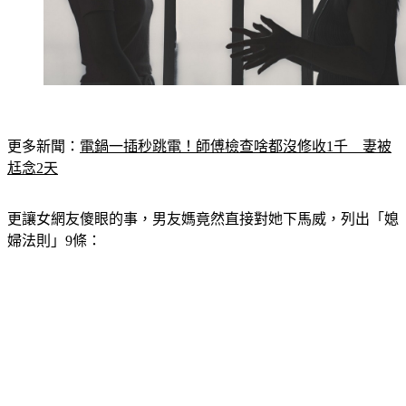
更多新聞：
電鍋一插秒跳電！師傅檢查啥都沒修收1千　妻被
尪念2天
更讓女網友傻眼的事，男友媽竟然直接對她下馬威，列出「媳
婦法則」9條：