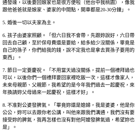
通發達，以後要回娘家也是很方便啦（他台中我桃園），像我
跟他爸爸就是娘家、婆家的中間點，開車都是20-30分鐘」。
5. 婚後一切以夫家為主。
6. 孩子由婆家照顧。「但六日我不會帶，先跟妳說好，六日帶
回去自己顧，至於保母費還是要給，給多給少沒關係，畢竟是
自己的孫子，你們給我的錢，說不定我也是拿去買孫子要用的
東西」。
7. 節日一定要慶祝。「不用當天過沒關係，提前一個禮拜過也
可以，以後你們一個禮拜要回家裡吃飯一次，這樣才像家人，
未來母親節、父親節，我希望的是今年我們過去一起慶祝，來
年換請妳父母過來一起慶祝，這樣才好」。
8. 不准對公婆發脾氣。「畢竟妳還是媳婦，我是婆婆，他是你
公公，妳可以去跟你老公講，叫他來跟我們溝通，我們沒有要
接受妳的脾氣，我再怎樣也沒有對他阿嬤發脾氣過，希望妳也
是」。