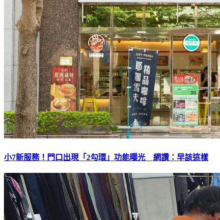
小7新服務！門口出現「2勾環」功能曝光 網讚：早該這樣