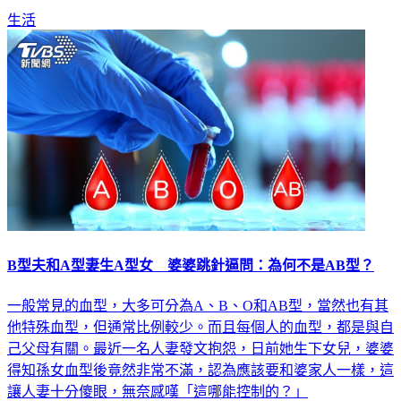
生活
B型夫和A型妻生A型女 婆婆跳針逼問：為何不是AB型？
一般常見的血型，大多可分為A、B、O和AB型，當然也有其
他特殊血型，但通常比例較少。而且每個人的血型，都是與自
己父母有關。最近一名人妻發文抱怨，日前她生下女兒，婆婆
得知孫女血型後竟然非常不滿，認為應該要和婆家人一樣，這
讓人妻十分傻眼，無奈感嘆「這哪能控制的？」