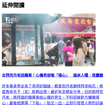
延伸閱讀
女拜完月老送糖果！心儀男卻嗆「噁心」 過來人曝：很靈驗
許多單身男女為了求得好姻緣，都會到月老廟拜拜求桃花，希
望真命天子（女）能夠出現。最近有女網友分享，日前她拜完
月老，將拜過的糖果拿給心儀的男生，不料卻被對方嫌棄噁
心，最後她選擇「下船」。貼文一出，立刻引發眾人熱烈討論