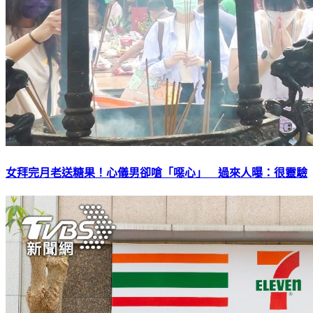
女拜完月老送糖果！心儀男卻嗆「噁心」 過來人曝：很靈驗