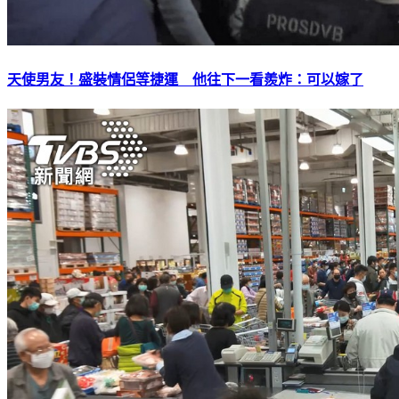
天使男友！盛裝情侶等捷運 他往下一看羨炸：可以嫁了