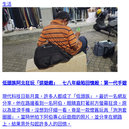
生活
低頭族阿北狂玩「這遊戲」 七八年級陷回憶殺：第一代手遊
現代科技日新月異，許多人都成了「低頭族」。最近一名網友
分享，他在路邊看到一名阿伯，眼睛直盯著前方螢幕狂滑，原
以為是滑手機，沒想到仔細一看，竟是一款懷舊玩具「泡泡套
圈圈」。當時他拍下阿伯專心玩遊戲的照片，並分享在網路
上，結果意外勾起許多人的回憶。