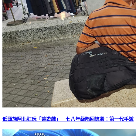
低頭族阿北狂玩「這遊戲」 七八年級陷回憶殺：第一代手遊