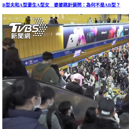
B型夫和A型妻生A型女 婆婆跳針逼問：為何不是AB型？