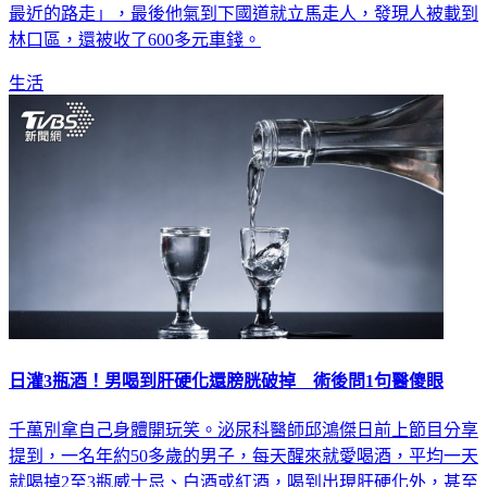
最近的路走」，最後他氣到下國道就立馬走人，發現人被載到
林口區，還被收了600多元車錢。
生活
日灌3瓶酒！男喝到肝硬化還膀胱破掉 術後問1句醫傻眼
千萬別拿自己身體開玩笑。泌尿科醫師邱鴻傑日前上節目分享
提到，一名年約50多歲的男子，每天醒來就愛喝酒，平均一天
就喝掉2至3瓶威士忌、白酒或紅酒，喝到出現肝硬化外，甚至