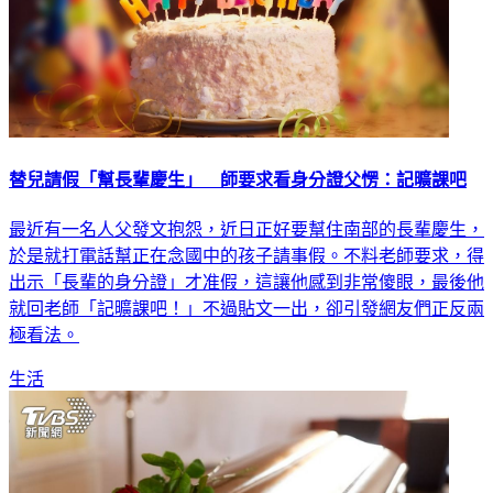
替兒請假「幫長輩慶生」 師要求看身分證父愣：記曠課吧
最近有一名人父發文抱怨，近日正好要幫住南部的長輩慶生，
於是就打電話幫正在念國中的孩子請事假。不料老師要求，得
出示「長輩的身分證」才准假，這讓他感到非常傻眼，最後他
就回老師「記曠課吧！」不過貼文一出，卻引發網友們正反兩
極看法。
生活