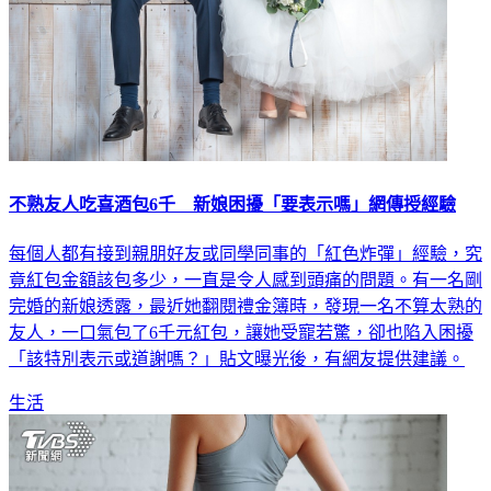
不熟友人吃喜酒包6千 新娘困擾「要表示嗎」網傳授經驗
每個人都有接到親朋好友或同學同事的「紅色炸彈」經驗，究
竟紅包金額該包多少，一直是令人感到頭痛的問題。有一名剛
完婚的新娘透露，最近她翻閱禮金簿時，發現一名不算太熟的
友人，一口氣包了6千元紅包，讓她受寵若驚，卻也陷入困擾
「該特別表示或道謝嗎？」貼文曝光後，有網友提供建議。
生活