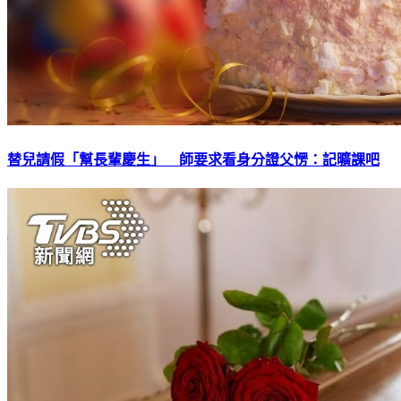
替兒請假「幫長輩慶生」 師要求看身分證父愣：記曠課吧