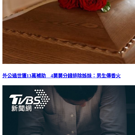
外公過世獲13萬補助 4舅舅分錢排除姊妹：男生傳香火