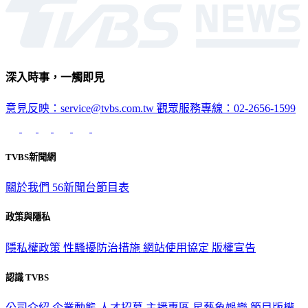
深入時事，一觸即見
意見反映：service@tvbs.com.tw
觀眾服務專線：02-2656-1599
TVBS新聞網
關於我們
56新聞台節目表
政策與隱私
隱私權政策
性騷擾防治措施
網站使用協定
版權宣告
認識 TVBS
公司介紹
企業動態
人才招募
主播專區
星藝象娛樂
節目版權