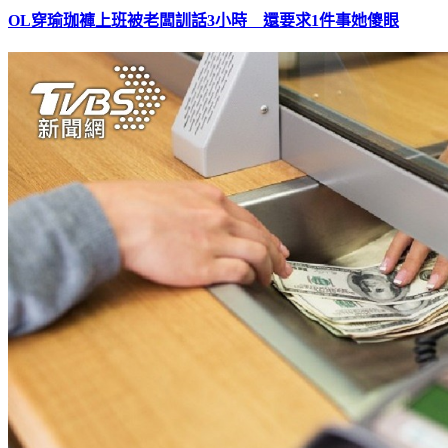
OL穿瑜珈褲上班被老闆訓話3小時 還要求1件事她傻眼