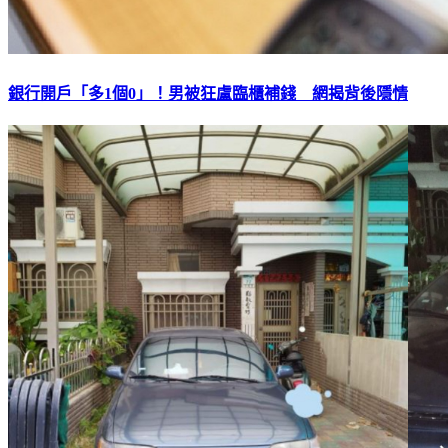
銀行開戶「多1個0」！男被狂盧臨櫃補錢 網揭背後隱情