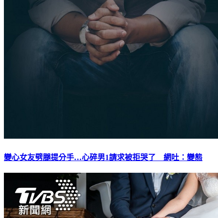
變心女友劈腿提分手…心碎男1請求被拒哭了 網吐：變態