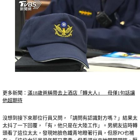
更多新聞：
滿18歲爸稱帶去上酒店「轉大人」　母僅1句話讓
他超期待
沒想到接下來那位行員又問，「請問有認識對方嗎？」結果太
太抖了一下回覆，「有，他只是在大陸工作」。男網友這時轉
頭看了這位太太，發現她臉色鐵青地瞪著行員，但原PO也補