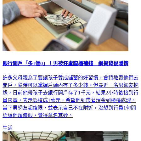
銀行開戶「多1個0」！男被狂盧臨櫃補錢 網揭背後隱情
許多父母親為了要讓孩子養成儲蓄的好習慣，會特地帶他們去
開戶，隨時可以掌握戶頭內存了多少錢。但最近一名男網友抱
怨，日前他帶孩子去銀行開戶存了1千元，結果2小時後接到行
員來電，表示誤植成1萬元，希望他到帶著現金到櫃檯處理。
當下男網友超傻眼，並表示自己不在附近，沒想到行員1句問
話讓他超傻眼，覺得莫名其妙。
生活