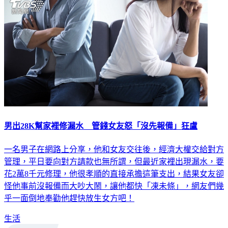
男出28K幫家裡修漏水 管錢女友怒「沒先報備」狂盧
一名男子在網路上分享，他和女友交往後，經濟大權交給對方
管理，平日要向對方請款也無所謂，但最近家裡出現漏水，要
花2萬8千元修理，他很孝順的直接承擔這筆支出，結果女友卻
怪他事前沒報備而大吵大鬧，讓他都快「凍未條」，網友們幾
乎一面倒地奉勸他趕快放生女方吧！
生活