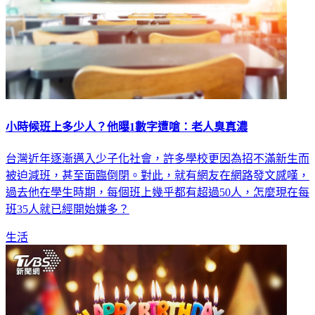
小時候班上多少人？他曝1數字遭嗆：老人臭真濃
台灣近年逐漸邁入少子化社會，許多學校更因為招不滿新生而
被迫減班，甚至面臨倒閉。對此，就有網友在網路發文感嘆，
過去他在學生時期，每個班上幾乎都有超過50人，怎麼現在每
班35人就已經開始嫌多？
生活