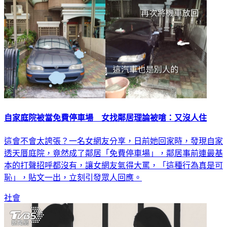
自家庭院被當免費停車場 女找鄰居理論被嗆：又沒人住
這會不會太誇張？一名女網友分享，日前她回家時，發現自家
透天厝庭院，竟然成了鄰居「免費停車場」，鄰居事前連最基
本的打聲招呼都沒有，讓女網友氣得大罵，「這種行為真是可
恥」，貼文一出，立刻引發眾人回應。
社會