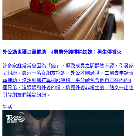
外公過世獲13萬補助 4舅舅分錢排除姊妹：男生傳香火
許多家庭常常會因為「錢」，導致成員之間翻臉不認，引發家
庭糾紛。最近一名女網友抱怨，外公才剛過世，二舅去申請喪
葬補助，沒想到卻打算把那筆錢，平分給包含他自己在內的4
個兄弟，沒媽媽和外婆的份，這讓外婆非常生氣，貼文一出也
引發網友們議論紛紛。
生活