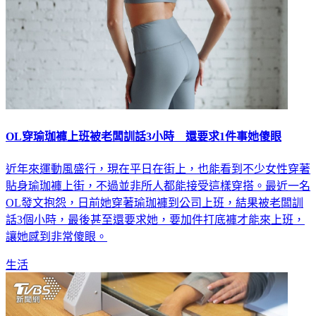
OL穿瑜珈褲上班被老闆訓話3小時 還要求1件事她傻眼
近年來運動風盛行，現在平日在街上，也能看到不少女性穿著
貼身瑜珈褲上街，不過並非所人都能接受這樣穿搭。最近一名
OL發文抱怨，日前她穿著瑜珈褲到公司上班，結果被老闆訓
話3個小時，最後甚至還要求她，要加件打底褲才能來上班，
讓她感到非常傻眼。
生活