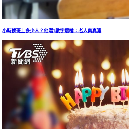
小時候班上多少人？他曝1數字遭嗆：老人臭真濃