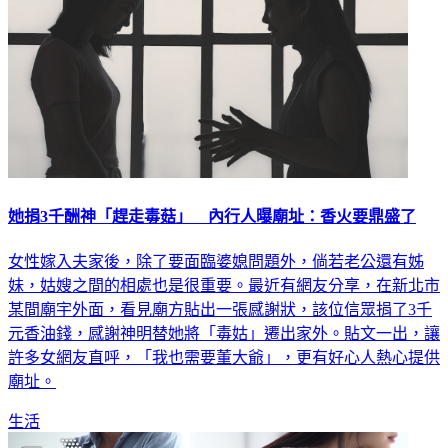
她捐3千酬神「趕走毒菇」 內行人曝廟址：香火要鼎盛了
女性嫁入夫家後，除了要面臨婆媳問題外，倘若老公還有姊
妹，姑嫂之間的相處也是很重要。最近有網友分享，在新北市
某間廟宇外面，看見廟方貼出一張感謝狀，該位信眾捐了3千
元香油錢，感謝神明替她將「毒姑」遷出家外。貼文一出，讓
許多女網友直呼，「我也需要董大爺」，更有好心人熱心提供
廟址。
生活