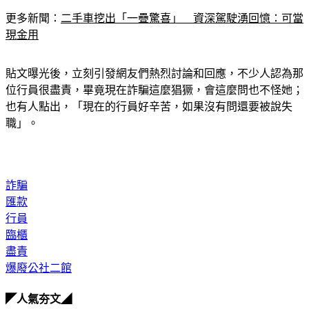
更多新聞：
二手車挖出「一疊驚喜」　資深駕駛湧回憶：可當
現金用
貼文曝光後，立刻引發網友們熱烈討論和回應，不少人認為那
位行員很盡責，畢竟現在詐騙這麼猖獗，會這麼問也不怪她；
也有人點出，「現在的行員好辛苦，如果沒有問還要被說失
職」。
詐騙
匯款
行員
臨櫃
盡責
爆廢公社二館
◤人氣夯文◢