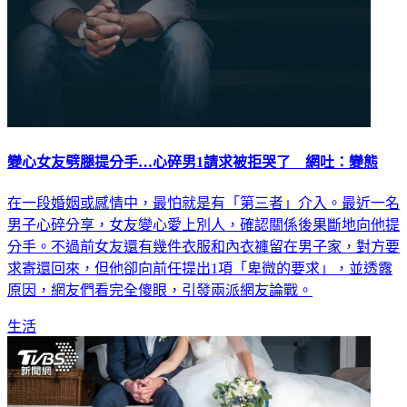
變心女友劈腿提分手…心碎男1請求被拒哭了 網吐：變態
在一段婚姻或感情中，最怕就是有「第三者」介入。最近一名
男子心碎分享，女友變心愛上別人，確認關係後果斷地向他提
分手。不過前女友還有幾件衣服和內衣褲留在男子家，對方要
求寄還回來，但他卻向前任提出1項「卑微的要求」，並透露
原因，網友們看完全傻眼，引發兩派網友論戰。
生活