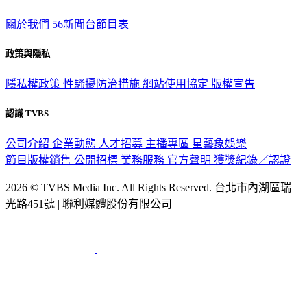
關於我們
56新聞台節目表
政策與隱私
隱私權政策
性騷擾防治措施
網站使用協定
版權宣告
認識 TVBS
公司介紹
企業動態
人才招募
主播專區
星藝象娛樂
節目版權銷售
公開招標
業務服務
官方聲明
獲獎紀錄／認證
2026 © TVBS Media Inc. All Rights Reserved. 台北市內湖區瑞
光路451號 | 聯利媒體股份有限公司