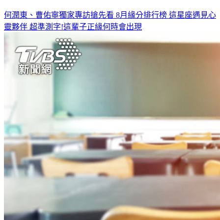
何潤東、曹佑寧獨家專訪搶先看
8月緣分排行榜 這星座遇見心
靈夥伴
超準測字!這輩子正緣何時會出現