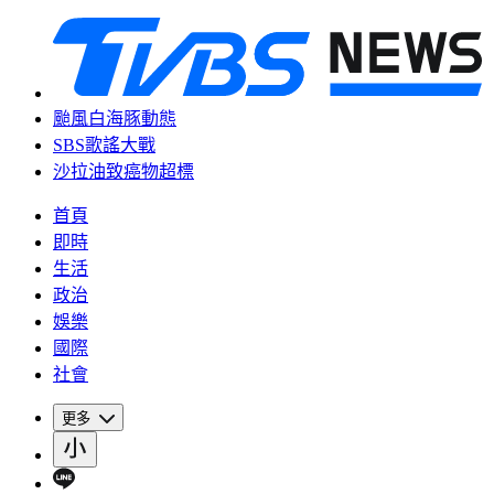
颱風白海豚動態
SBS歌謠大戰
沙拉油致癌物超標
首頁
即時
生活
政治
娛樂
國際
社會
更多