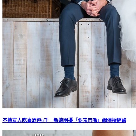
不熟友人吃喜酒包6千 新娘困擾「要表示嗎」網傳授經驗