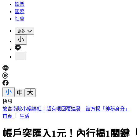
娛樂
國際
社會
更多
快訊
故宮南院小編爆紅！超有哏回覆連發 館方揭「神秘身分」
首頁
｜
生活
帳戶突匯入1元！內行揭1關鍵