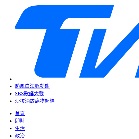
颱風白海豚動態
SBS歌謠大戰
沙拉油致癌物超標
首頁
即時
生活
政治