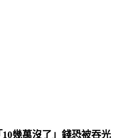
「10幾萬沒了」錢恐被吞光