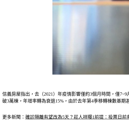
信義房屋指出，去（2021）年疫情影響僅約3個月時間，僅7
破3萬棟，年增率轉為衰退15%，由於去年第4季移轉棟數基期
更多新聞：
確診隔離有望改為5天？莊人祥曝1前提：投票日前