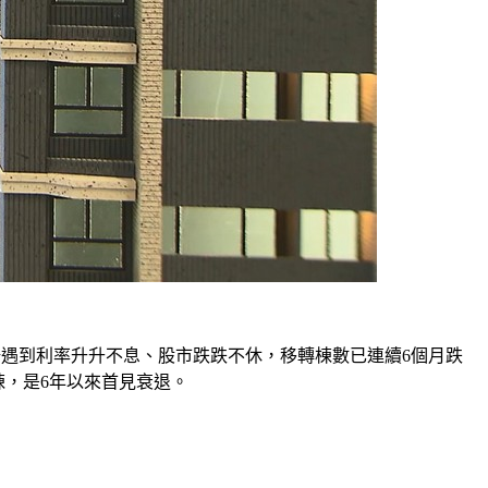
市場遇到利率升升不息、股市跌跌不休，移轉棟數已連續6個月跌
棟，是6年以來首見衰退。