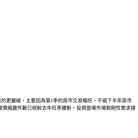
應的更嚴峻，主要因為第1季的房市交易暢旺，不過下半年房市
實價揭露件數已經較去年旺季腰斬，投資退場市場剩剛性需求撐