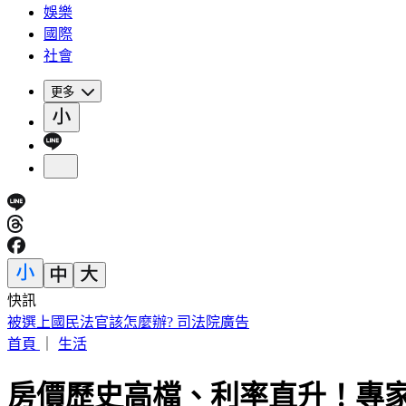
娛樂
國際
社會
更多
快訊
毒駕男見「快篩陽性」秒逃！警鳴槍追緝 躲公寓梯間落網
首頁
｜
生活
房價歷史高檔、利率直升！專家