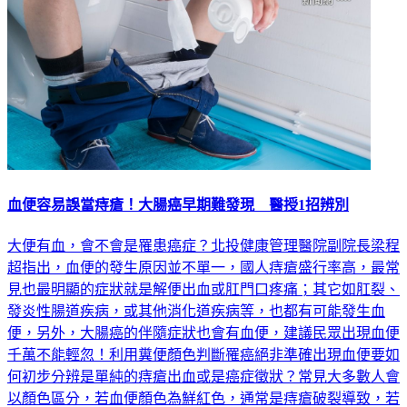
血便容易誤當痔瘡！大腸癌早期難發現 醫授1招辨別
大便有血，會不會是罹患癌症？北投健康管理醫院副院長梁程
超指出，血便的發生原因並不單一，國人痔瘡盛行率高，最常
見也最明顯的症狀就是解便出血或肛門口疼痛；其它如肛裂、
發炎性腸道疾病，或其他消化道疾病等，也都有可能發生血
便，另外，大腸癌的伴隨症狀也會有血便，建議民眾出現血便
千萬不能輕忽！利用糞便顏色判斷罹癌絕非準確出現血便要如
何初步分辨是單純的痔瘡出血或是癌症徵狀？常見大多數人會