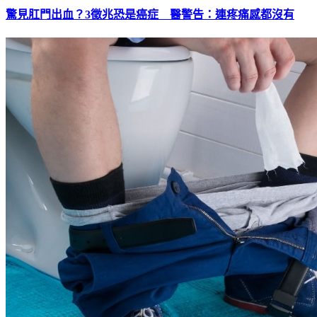
驚見肛門出血？3徵兆恐是癌症 醫警告：連疼痛感都沒有