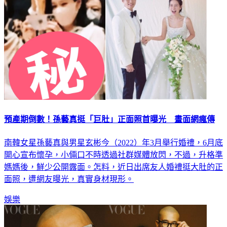
預產期倒數！孫藝真挺「巨肚」正面照首曝光 畫面網瘋傳
南韓女星孫藝真與男星玄彬今（2022）年3月舉行婚禮，6月底
開心宣布懷孕，小倆口不時透過社群媒體放閃，不過，升格準
媽媽後，鮮少公開露面。怎料，近日出席友人婚禮挺大肚的正
面照，遭網友曝光，真實身材現形。
娛樂