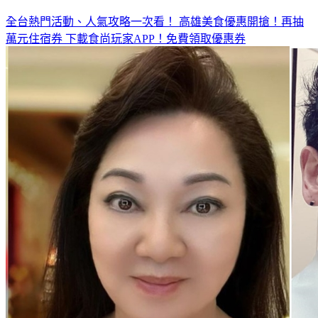
◤放假去哪玩？◢
全台熱門活動、人氣攻略一次看！
高雄美食優惠開搶！再抽
萬元住宿券
下載食尚玩家APP！免費領取優惠券