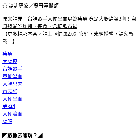
◎ 諮詢專家／吳晉嘉醫師
原文請見：
台語歌手大便出血以為痔瘡 竟是大腸癌第3期！自
曝恐愛吃炸雞、速食、含糖飲惹禍
【更多精彩內容，請上
《健康2.0》
官網，未經授權，請勿轉
載！】
痔瘡
大腸癌
台語歌手
糞便潛血
大腸息肉
黃志強
大便出血
第3期
大便流血
腸鳴