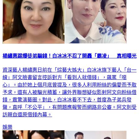
楊繡惠踢爆徒弟騙錢！白冰冰不忍了開轟「霸凌」 真相曝光
資深藝人楊繡惠日前在「綜藝大姊大」白冰冰旗下藝人「台一
線」阿文臉書留言控訴對方「看到人就借錢」，飆罵「噁
心」。由於她上個月底曾提及，很多人利用粉絲的偏愛而予取
予求，還有人被騙光積蓄，讓外界聯想疑似影射阿文向粉絲借
錢，震驚演藝圈。對此，白冰冰看不下去，首度為子弟兵發
聲，直呼「不公平」，有問題應報警而網路非公審。阿文則受
訪親自還原借錢內幕。
娛樂