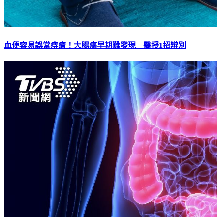
血便容易誤當痔瘡！大腸癌早期難發現 醫授1招辨別