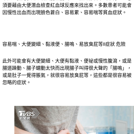
來說，指的就是患者大腸直腸出血，但是卻看不出來有血，必
須要藉由大便潛血檢查紅血球反應來找出來。多數患者可能會
因慢性出血而出現臉色蒼白、容易累、容易喘等貧血症狀。
容易喘、大便變細、黏液便、腸鳴、易放臭屁等8症狀 危險
此外可能會有大便變細、大便有黏液、便祕或慢性腹瀉，或是
腸道躁動、腸子蠕動太快而出現腸子叫得很大聲的「腸鳴」，
或是肚子一覺得脹氣，就很容易放臭屁等，這些都是很容易被
忽略的症狀。