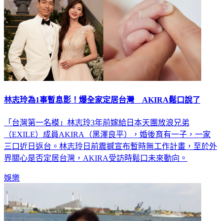
林志玲為1事暫息影！爆全家定居台灣 AKIRA鬆口說了
「台灣第一名模」林志玲3年前嫁給日本天團放浪兄弟
（EXILE）成員AKIRA（黑澤良平），婚後育有一子，一家
三口近日返台。林志玲日前震撼宣布暫時無工作計畫，至於外
界關心是否定居台灣，AKIRA受訪時鬆口未來動向。
娛樂