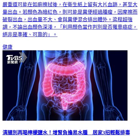
以顏色區分，若血便顏色為鮮紅色，通常是痔瘡破裂導致，若
嚴重還可能在如廁擦拭後，在衛生紙上留有大片血跡，甚至大
量出血。若顏色為暗紅色，則可能是糞便經過腫瘤，因摩擦而
破裂出血，出血量不大、會與糞便混合排出體外。梁程超強
調，不論出血顏色深淺，「利用顏色當作判別是否罹患癌症，
絕非是準確、可靠的」。
健康