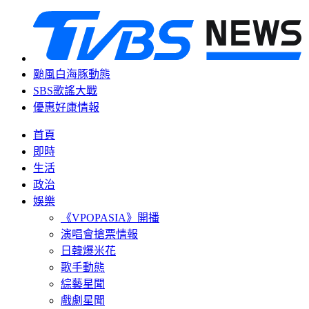
颱風白海豚動態
SBS歌謠大戰
優惠好康情報
首頁
即時
生活
政治
娛樂
《VPOPASIA》開播
演唱會搶票情報
日韓爆米花
歌手動態
綜藝星聞
戲劇星聞