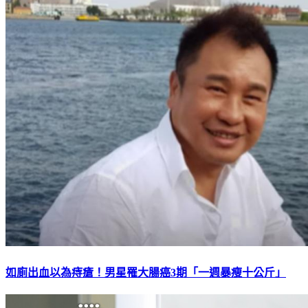
如廁出血以為痔瘡！男星罹大腸癌3期「一週暴瘦十公斤」