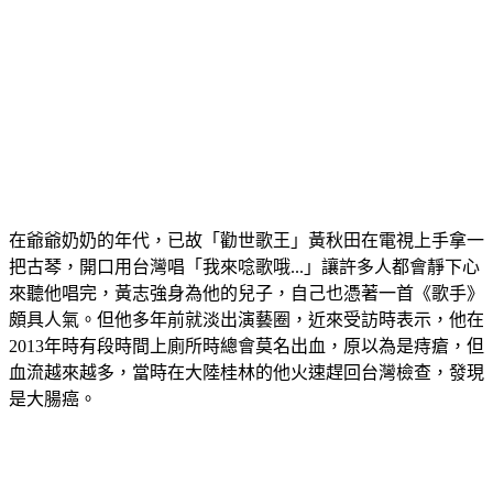
在爺爺奶奶的年代，已故「勸世歌王」黃秋田在電視上手拿一
把古琴，開口用台灣唱「我來唸歌哦...」讓許多人都會靜下心
來聽他唱完，黃志強身為他的兒子，自己也憑著一首《歌手》
頗具人氣。但他多年前就淡出演藝圈，近來受訪時表示，他在
2013年時有段時間上廁所時總會莫名出血，原以為是痔瘡，但
血流越來越多，當時在大陸桂林的他火速趕回台灣檢查，發現
是大腸癌。