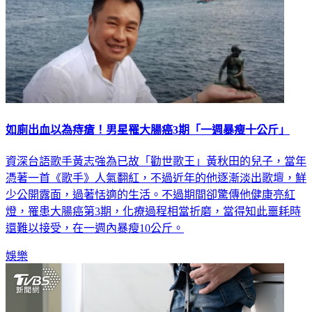
如廁出血以為痔瘡！男星罹大腸癌3期「一週暴瘦十公斤」
資深台語歌手黃志強為已故「勸世歌王」黃秋田的兒子，當年
憑著一首《歌手》人氣翻紅，不過近年的他逐漸淡出歌壇，鮮
少公開露面，過著恬適的生活。不過期間卻驚傳他健康亮紅
燈，罹患大腸癌第3期，化療過程相當折磨，當得知此噩耗時
還難以接受，在一週內暴瘦10公斤。
娛樂