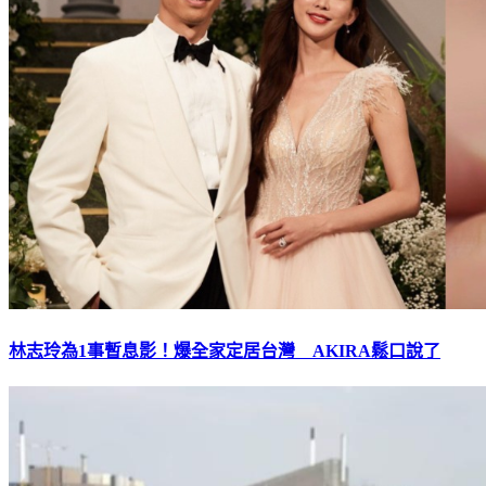
林志玲為1事暫息影！爆全家定居台灣 AKIRA鬆口說了