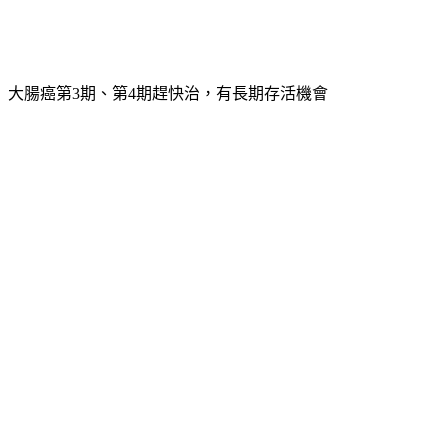
狀且沒有家族史等風險，可考慮做糞便潛血檢查。
大腸癌第3期、第4期趕快治，有長期存活機會