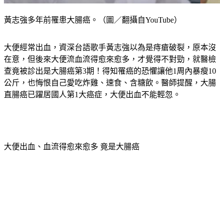
黃志強多年前罹患大腸癌。（圖／翻攝自YouTube）
大便經常出血，資深台語歌手黃志強以為是痔瘡破裂，原本沒
在意，但後來大便流血流得愈來愈多，才覺得不對勁，就醫檢
查竟被診出是大腸癌第3期！得知罹癌的恐懼讓他1周內暴瘦10
公斤，也悔恨自己愛吃炸雞、速食、含糖飲。醫師提醒，大腸
直腸癌已躍居國人第1大癌症，大便出血不能輕忽。
大便出血、血流得愈來愈多 竟是大腸癌