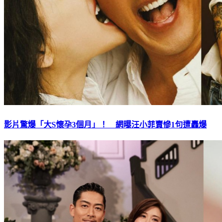
影片驚爆「大S懷孕3個月」！ 網曝汪小菲賣慘1句遭轟爆