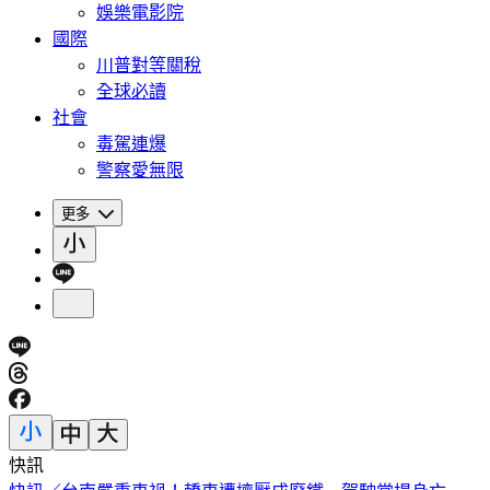
娛樂電影院
國際
川普對等關稅
全球必讀
社會
毒駕連爆
警察愛無限
更多
快訊