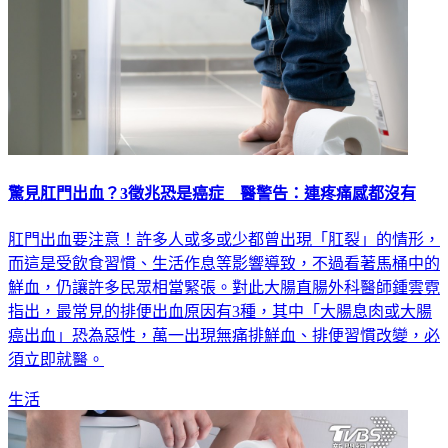
驚見肛門出血？3徵兆恐是癌症 醫警告：連疼痛感都沒有
肛門出血要注意！許多人或多或少都曾出現「肛裂」的情形，
而這是受飲食習慣、生活作息等影響導致，不過看著馬桶中的
鮮血，仍讓許多民眾相當緊張。對此大腸直腸外科醫師鍾雲霓
指出，最常見的排便出血原因有3種，其中「大腸息肉或大腸
癌出血」恐為惡性，萬一出現無痛排鮮血、排便習慣改變，必
須立即就醫。
生活