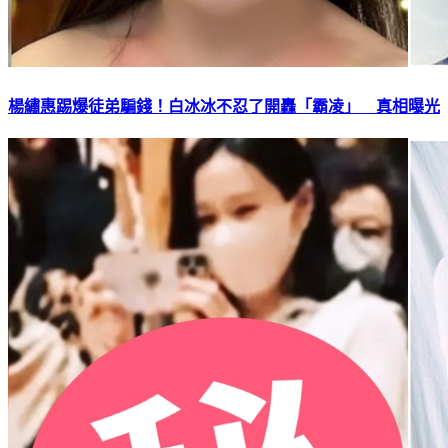
楊繡惠踢爆徒弟騙錢！白冰冰不忍了開轟「霸凌」 真相曝光