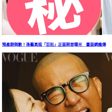
預產期倒數！孫藝真挺「巨肚」正面照首曝光 畫面網瘋傳