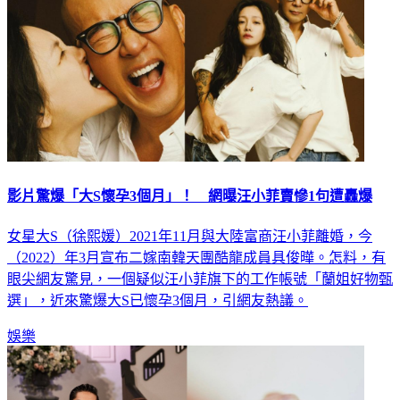
影片驚爆「大S懷孕3個月」！ 網曝汪小菲賣慘1句遭轟爆
女星大S（徐熙媛）2021年11月與大陸富商汪小菲離婚，今
（2022）年3月宣布二嫁南韓天團酷龍成員具俊曄。怎料，有
眼尖網友驚見，一個疑似汪小菲旗下的工作帳號「蘭姐好物甄
選」，近來驚爆大S已懷孕3個月，引網友熱議。
娛樂