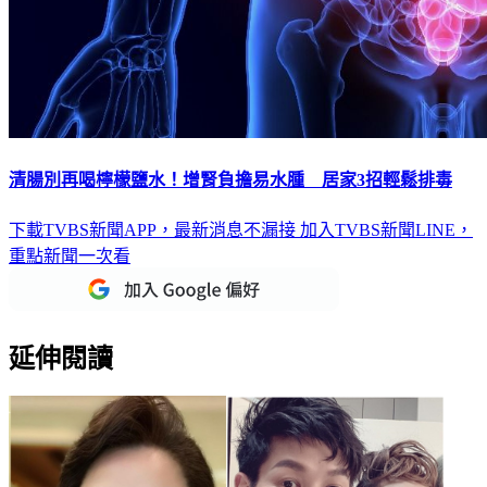
清腸別再喝檸檬鹽水！增腎負擔易水腫 居家3招輕鬆排毒
下載TVBS新聞APP，最新消息不漏接
加入TVBS新聞LINE，
重點新聞一次看
延伸閱讀