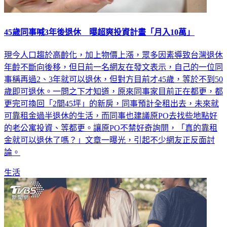
45歲同事喊3年後退休 曝超爽投資計畫「月入10萬」
現今人口趨於高齡化，加上物價上漲，眾多因素導致台灣退休
年齡不斷向後移，但日前一名網友在發文表示，自己的一位同
事稱再過2、3年就可以退休，但對方目前才45歲，等於不到50
歲即可退休。一問之下才知道，原來同事家目前正在都更，都
更完可換回「2間45坪」的新房，同事預計全租出去，未來就
可靠租金過半退休的生活，而同事也建議原PO去找些地點好
的老公寓投資、等都更。讓原PO不禁好奇詢問，「真的靠租
金就可以退休了嗎？」文章一曝光，引起不少網友正反面討
論。
生活