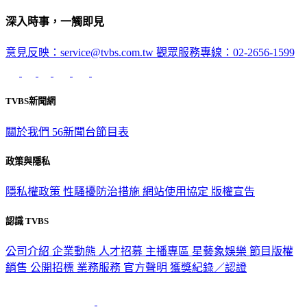
深入時事，一觸即見
意見反映：service@tvbs.com.tw
觀眾服務專線：02-2656-1599
TVBS新聞網
關於我們
56新聞台節目表
政策與隱私
隱私權政策
性騷擾防治措施
網站使用協定
版權宣告
認識 TVBS
公司介紹
企業動態
人才招募
主播專區
星藝象娛樂
節目版權
銷售
公開招標
業務服務
官方聲明
獲獎紀錄／認證