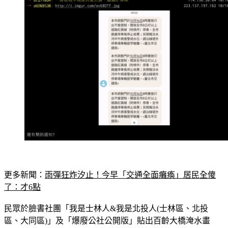
更多新聞：
雨彈狂炸汐止！今早「交通全面癱瘓」居民全傻
了：才6點
民眾於臉書社團「我是士林人&我是北投人(士林區、北投
區、大同區)」及「爆廢公社公開版」貼出百齡大橋淹水畫