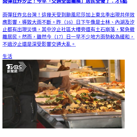
雨彈狂炸汐止！今早「交通全面癱瘓」居民全傻了：才6點
雨彈狂炸北台灣！這幾天受到颱風尼莎加上東北季出現共伴效
應影響，導致大雨不斷。昨（16）日下午像是士林、內湖及汐
止都有出現災情，其中汐止社區大樓旁還有土石崩落，緊急撤
離居民。然而，雖然今（17）日一早不少地方雨勢較為緩和，
不過汐止還是深受影響交通大亂。
生活