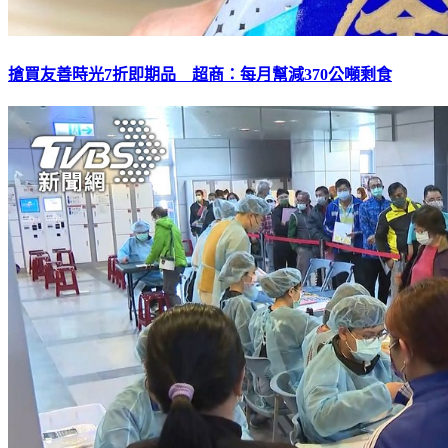
搶買友善時光7折即期品 超商：每月幫減370公噸剩食