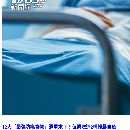
12大「最強防癌食物」清單來了！每週吃這2樣輕鬆自癒