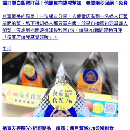
婦只買白飯緊盯菜！他霸氣掏錢喊幫加 老闆娘秒回絕：免費
台灣最美的風景！一位網友分享，去便當店看到一名婦人盯著
前面的菜，私下得知婦人都只買白飯，於是自掏腰包要幫婦人
加菜，沒想到老闆娘得知後秒回1句，讓原PO瞬間感動直呼
「這家店讓我感覺好暖」。
生活
搶買友善時光7折即期品 超商：每月幫減370公噸剩食