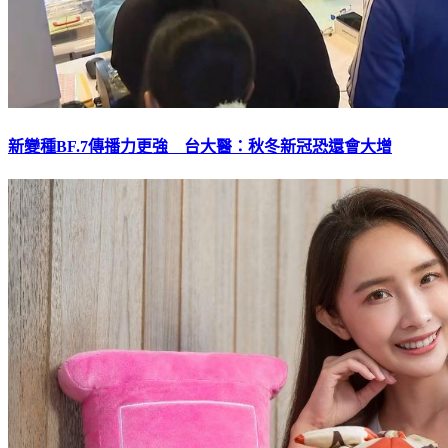
新變種BF.7傳播力更強 台大醫：秋冬新冠恐還會大增