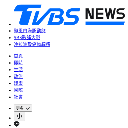
颱風白海豚動態
SBS歌謠大戰
沙拉油致癌物超標
首頁
即時
生活
政治
娛樂
國際
社會
更多