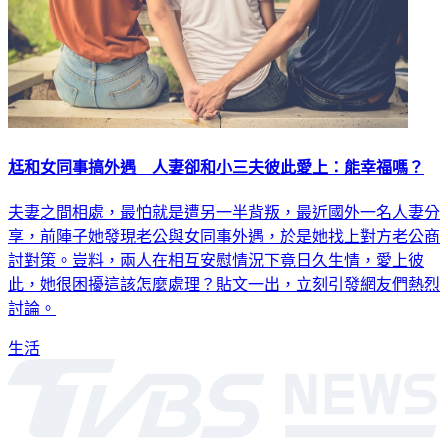
尪和女同事搞外遇 人妻卻和小三夫彼此愛上：能幸福嗎？
夫妻之間相處，最怕就是遭另一半背叛，最近國外一名人妻分
享，前陣子她發現老公與女同事外遇，於是她找上對方老公商
討對策。豈料，兩人在相互安慰情況下竟日久生情，愛上彼
此，她很困擾這該怎麼處理？貼文一出，立刻引發網友們熱烈
討論。
生活