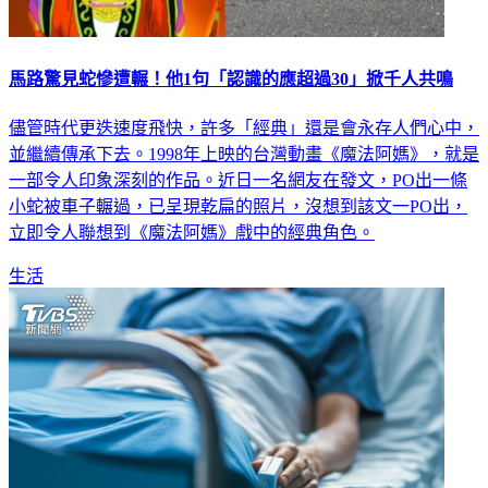
馬路驚見蛇慘遭輾！他1句「認識的應超過30」掀千人共鳴
儘管時代更迭速度飛快，許多「經典」還是會永存人們心中，
並繼續傳承下去。1998年上映的台灣動畫《魔法阿媽》，就是
一部令人印象深刻的作品。近日一名網友在發文，PO出一條
小蛇被車子輾過，已呈現乾扁的照片，沒想到該文一PO出，
立即令人聯想到《魔法阿媽》戲中的經典角色。
生活