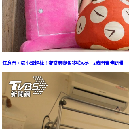
任意門、縮小燈抱枕！麥當勞聯名哆啦A夢 2波開賣時間曝