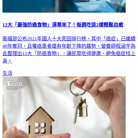
12大「最強防癌食物」清單來了！每週吃這2樣輕鬆自癒
衛福部公布2021年國人十大死因排行榜，其中「癌症」已連續
40年奪冠，且罹癌患者還有年齡下降的趨勢，營養師程涵宇為
此整理出12大「防癌食物」，讓民眾吃得健康、避免癌症找上
身。
生活