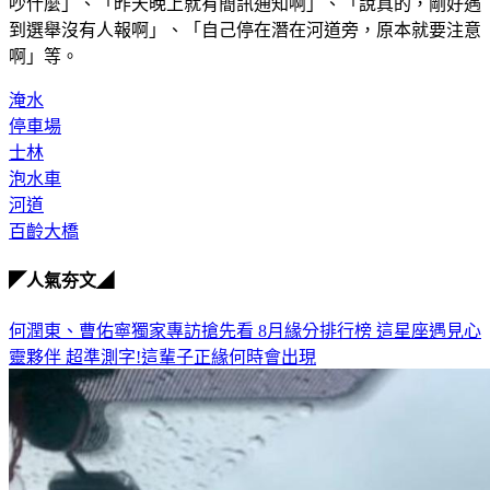
吵什麼」、「昨天晚上就有簡訊通知啊」、「說真的，剛好遇
到選舉沒有人報啊」、「自己停在潛在河道旁，原本就要注意
啊」等。
淹水
停車場
士林
泡水車
河道
百齡大橋
◤人氣夯文◢
何潤東、曹佑寧獨家專訪搶先看
8月緣分排行榜 這星座遇見心
靈夥伴
超準測字!這輩子正緣何時會出現