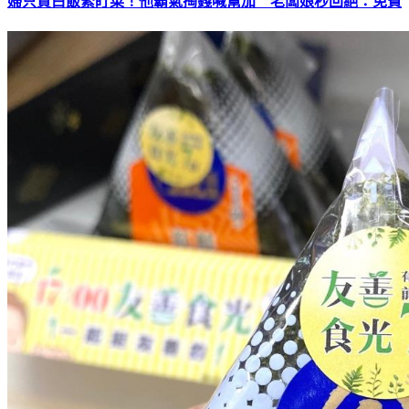
婦只買白飯緊盯菜！他霸氣掏錢喊幫加 老闆娘秒回絕：免費