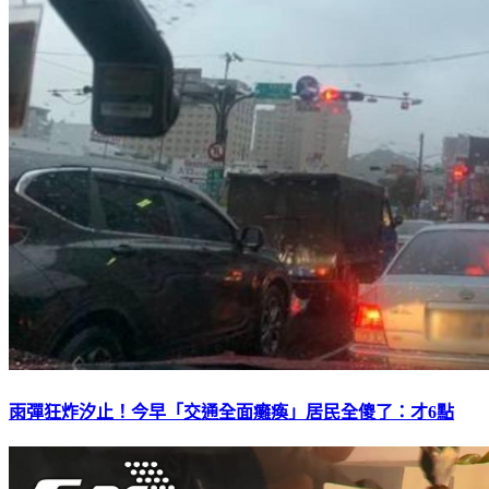
雨彈狂炸汐止！今早「交通全面癱瘓」居民全傻了：才6點