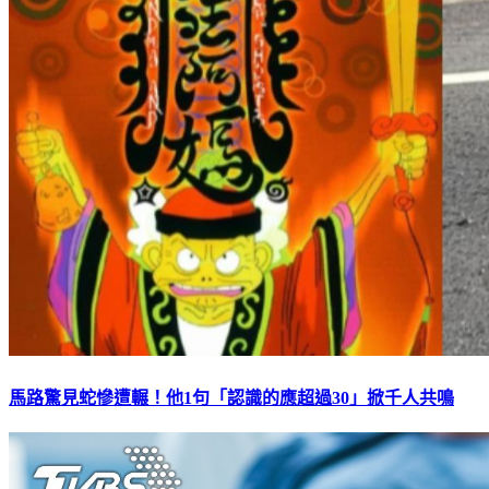
馬路驚見蛇慘遭輾！他1句「認識的應超過30」掀千人共鳴