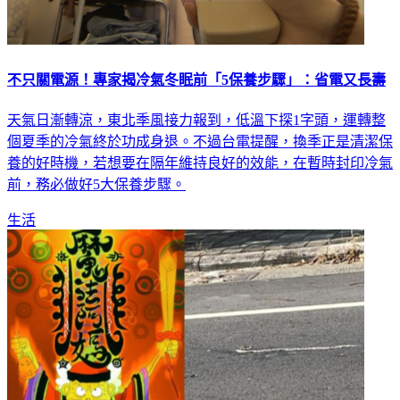
不只關電源！專家揭冷氣冬眠前「5保養步驟」：省電又長壽
天氣日漸轉涼，東北季風接力報到，低溫下探1字頭，運轉整
個夏季的冷氣終於功成身退。不過台電提醒，換季正是清潔保
養的好時機，若想要在隔年維持良好的效能，在暫時封印冷氣
前，務必做好5大保養步驟。
生活