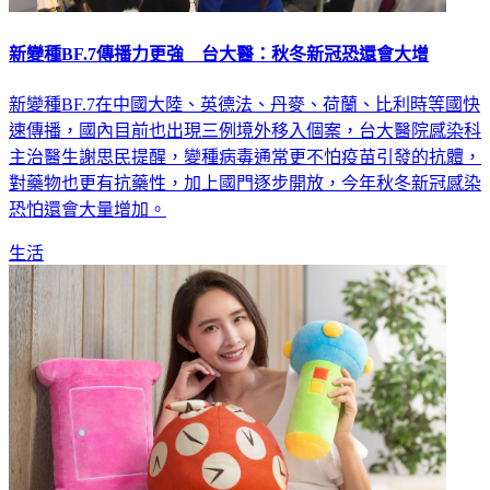
新變種BF.7傳播力更強 台大醫：秋冬新冠恐還會大增
新變種BF.7在中國大陸、英德法、丹麥、荷蘭、比利時等國快
速傳播，國內目前也出現三例境外移入個案，台大醫院感染科
主治醫生謝思民提醒，變種病毒通常更不怕疫苗引發的抗體，
對藥物也更有抗藥性，加上國門逐步開放，今年秋冬新冠感染
恐怕還會大量增加。
生活