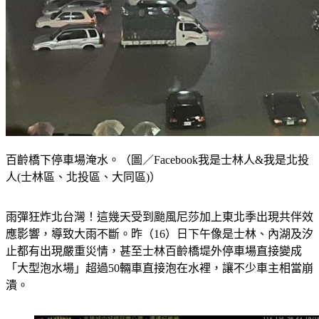
百齡橋下停車場淹水。（圖／Facebook我是士林人&我是北投
人(士林區、北投區、大同區)）
雨彈狂炸北台灣！這幾天受到颱風尼莎加上東北季出現共伴效
應影響，導致大雨不斷。昨（16）日下午像是士林、內湖及汐
止都有出現嚴重災情，甚至士林百齡橋堤外停車場直接變成
「大型泡水場」超過50輛車直接泡在水裡，讓不少車主相當崩
潰。