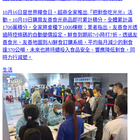
10月16日是世界糧食日，超商全家推出「把剩食吃光光」活
動，10月19日購買友善食光商品即可累計積分，全體累計滿
1700萬積分，全家將會種下1000棵樹；業者指出，友善食光透
過時控條碼的自動變價設定，鮮食到期前7小時打7折，透過友
善食光、友善地圖到AI鮮食訂購系統，平均每月減少的剩食
達370公噸，未來也將持續投入食品安全、響應降低剩食，同
時力行減塑。
生活