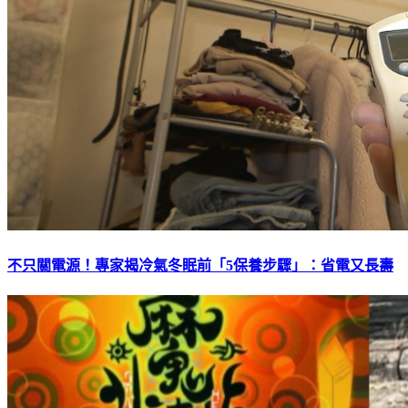
不只關電源！專家揭冷氣冬眠前「5保養步驟」：省電又長壽