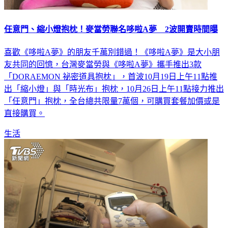
任意門、縮小燈抱枕！麥當勞聯名哆啦A夢 2波開賣時間曝
喜歡《哆啦A夢》的朋友千萬別錯過！《哆啦A夢》是大小朋
友共同的回憶，台灣麥當勞與《哆啦A夢》攜手推出3款
「DORAEMON 祕密道具抱枕」，首波10月19日上午11點推
出「縮小燈」與「時光布」抱枕，10月26日上午11點接力推出
「任意門」抱枕，全台總共限量7萬個，可購買套餐加價或是
直接購買。
生活