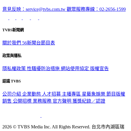
深入時事，一觸即見
意見反映：service@tvbs.com.tw
觀眾服務專線：02-2656-1599
TVBS新聞網
關於我們
56新聞台節目表
政策與隱私
隱私權政策
性騷擾防治措施
網站使用協定
版權宣告
認識 TVBS
公司介紹
企業動態
人才招募
主播專區
星藝象娛樂
節目版權
銷售
公開招標
業務服務
官方聲明
獲獎紀錄／認證