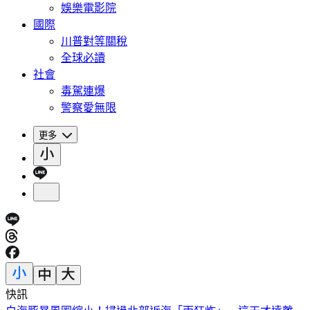
娛樂電影院
國際
川普對等關稅
全球必讀
社會
毒駕連爆
警察愛無限
更多
快訊