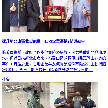
提升新北山區救災能量 在地企業豪捐2部災勘車
隨著疫趨緩，政府也逐步放寬防疫措施，民眾熱愛出門登山親
水，但近日來新北市烏來、石碇山區頻頻傳出民眾登山迷途的
事件，有鑑於此，在地企業華友億實業股份有限公司主動捐贈
2輛災情勘查車，期盼提升山區消防分隊的救災量能。
社會