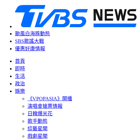
颱風白海豚動態
SBS歌謠大戰
優惠好康情報
首頁
即時
生活
政治
娛樂
《VPOPASIA》開播
演唱會搶票情報
日韓爆米花
歌手動態
綜藝星聞
戲劇星聞