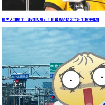
廖老大加盟主「虧到脫褲」！他曝澎恰恰金主出手救援進度