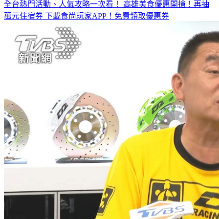
全台熱門活動、人氣攻略一次看！
高雄美食優惠開搶！再抽
萬元住宿券
下載食尚玩家APP！免費領取優惠券