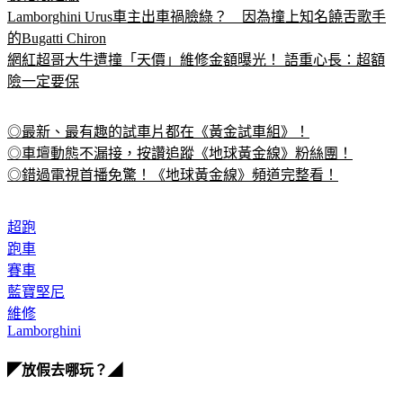
製化限定版
Lamborghini Urus車主出車禍臉綠？　因為撞上知名饒舌歌手
的Bugatti Chiron
網紅超哥大牛遭撞「天價」維修金額曝光！ 語重心長：超額
險一定要保
◎最新、最有趣的試車片都在《黃金試車組》！
◎車壇動態不漏接，按讚追蹤《地球黃金線》粉絲團！
◎錯過電視首播免驚！《地球黃金線》頻道完整看！
超跑
跑車
賽車
藍寶堅尼
維修
Lamborghini
◤放假去哪玩？◢