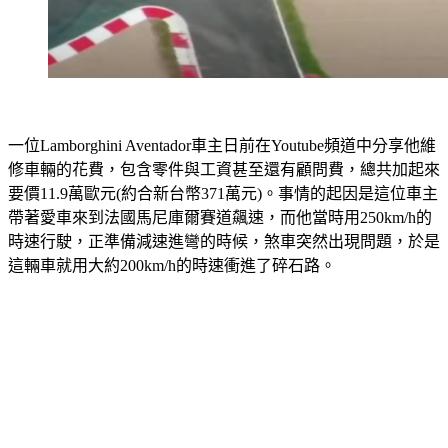
一位Lamborghini Aventador車主日前在Youtube頻道中分享他維
修車輛的花費，包含零件與工資甚至還有顧問費，總共加起來
要價11.9萬歐元(約合新台幣371萬元)。事情的起因是這位車主
帶著愛車來到法國馬尼庫爾賽道飆速，而他當時用250km/h的
時速行駛，正準備減速進彎的時候，煞車突然出現問題，於是
這輛車就用大約200km/h的時速衝進了碎石路。