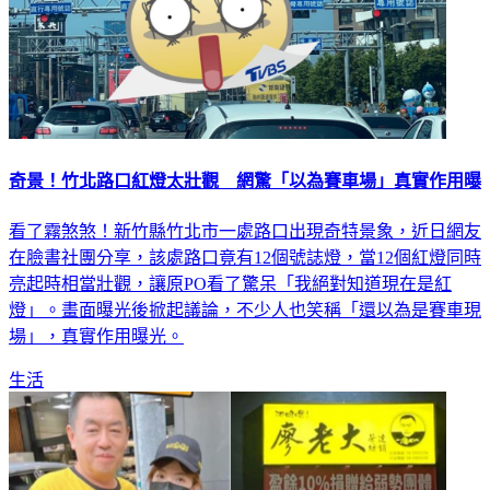
奇景！竹北路口紅燈太壯觀 網驚「以為賽車場」真實作用曝
看了霧煞煞！新竹縣竹北市一處路口出現奇特景象，近日網友
在臉書社團分享，該處路口竟有12個號誌燈，當12個紅燈同時
亮起時相當壯觀，讓原PO看了驚呆「我絕對知道現在是紅
燈」。畫面曝光後掀起議論，不少人也笑稱「還以為是賽車現
場」，真實作用曝光。
生活