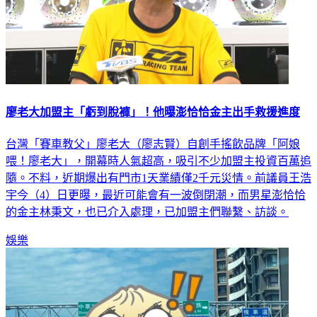
廖老大加盟主「虧到脫褲」！他曝澎恰恰金主出手救援進度
台灣「賽車教父」廖老大（廖志賢）自創手搖飲品牌「阿娘
喂！廖老大」，開幕時人氣超高，吸引不少加盟主投資百萬追
隨。不料，近期爆出有門市1天業績僅2千元災情。前議員王浩
宇今（4）日更曝，最近可能會有一波倒閉潮，而男星澎恰恰
的金主林秉文，也已介入處理，已加盟主們聯繫、訪談。
娛樂