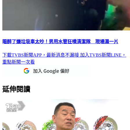
喝醉了嫌垃圾車太吵！男用水管狂噴清潔隊 現場濕一片
下載TVBS新聞APP，最新消息不漏接
加入TVBS新聞LINE，
重點新聞一次看
延伸閱讀