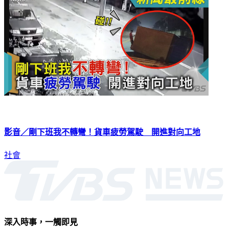
影音／剛下班我不轉彎！貨車疲勞駕駛 開進對向工地
社會