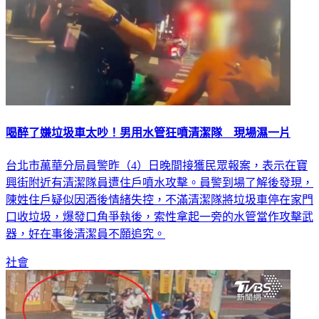
喝醉了嫌垃圾車太吵！男用水管狂噴清潔隊 現場濕一片
台北市萬華分局員警昨（4）日晚間接獲民眾報案，表示在寶
興街附近有清潔隊員遭住戶噴水攻擊。員警到場了解後發現，
陳姓住戶疑似因酒後情緒失控，不滿清潔隊將垃圾車停在家門
口收垃圾，爆發口角爭執後，索性拿起一旁的水管當作攻擊武
器，好在事後清潔員不願追究。
社會