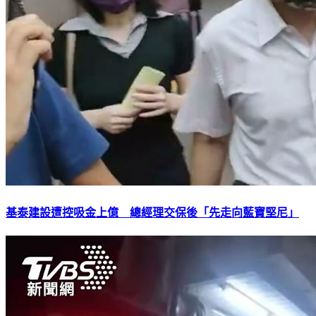
基泰建設遭控吸金上億 總經理交保後「先走向藍寶堅尼」