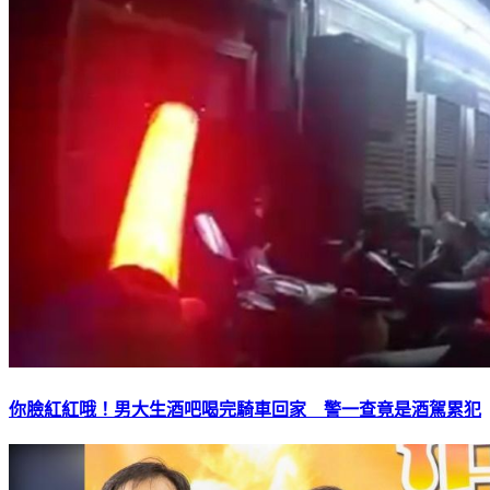
你臉紅紅哦！男大生酒吧喝完騎車回家 警一查竟是酒駕累犯