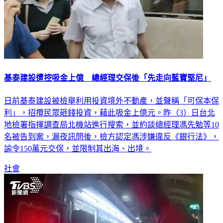
基泰建設遭控吸金上億 總經理交保後「先走向藍寶堅尼」
日前基泰建設被檢舉利用投資境外不動產，並聲稱「可保本保
利」，招攬民眾砸錢投資，藉此吸金上億元。昨（3）日台北
地檢署指揮調查局北機站進行搜索，並約談總經理馮先勉等10
名被告到案，漏夜訊問後，檢方認定馮涉嫌違反《銀行法》，
諭令150萬元交保，並限制其出海、出境。
社會