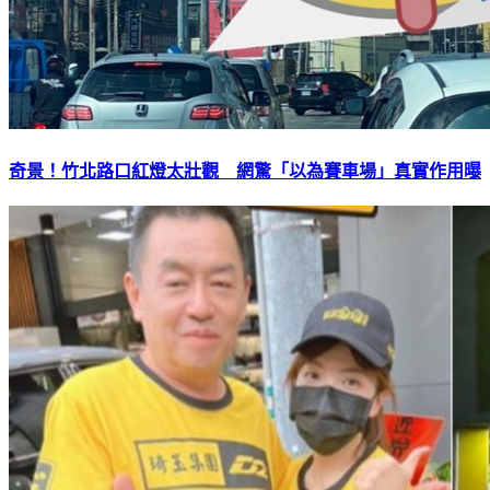
奇景！竹北路口紅燈太壯觀 網驚「以為賽車場」真實作用曝