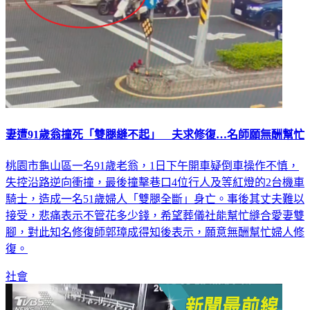
妻遭91歲翁撞死「雙腿縫不起」 夫求修復…名師願無酬幫忙
桃園市龜山區一名91歲老翁，1日下午開車疑倒車操作不慎，
失控沿路逆向衝撞，最後撞擊巷口4位行人及等紅燈的2台機車
騎士，造成一名51歲婦人「雙腿全斷」身亡。事後其丈夫難以
接受，悲痛表示不管花多少錢，希望葬儀社能幫忙縫合愛妻雙
腳，對此知名修復師郭璋成得知後表示，願意無酬幫忙婦人修
復。
社會