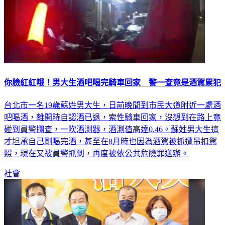
你臉紅紅哦！男大生酒吧喝完騎車回家 警一查竟是酒駕累犯
台北市一名19歲蘇姓男大生，日前晚間到市民大道附近一處酒
吧喝酒，離開時自認酒已退，索性騎車回家，沒想到在路上竟
碰到員警攔查，一吹酒測器，酒測值高達0.46。蘇姓男大生這
才坦承自己剛喝完酒，甚至在8月時也因為酒駕被抓遭吊扣駕
照，現在又被員警抓到，再度被依公共危險罪送辦。
社會