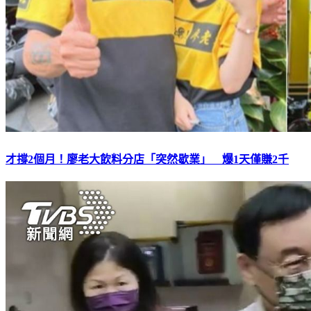
才撐2個月！廖老大飲料分店「突然歇業」 爆1天僅賺2千