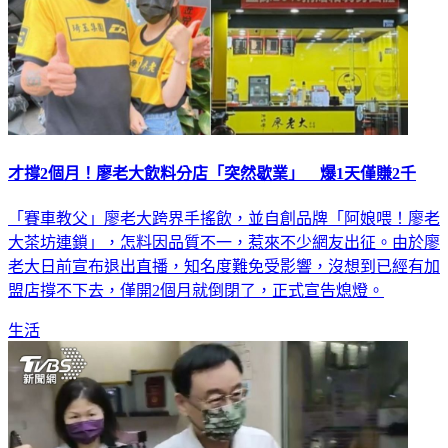
才撐2個月！廖老大飲料分店「突然歇業」 爆1天僅賺2千
「賽車教父」廖老大跨界手搖飲，並自創品牌「阿娘喂！廖老
大茶坊連鎖」，怎料因品質不一，惹來不少網友出征。由於廖
老大日前宣布退出直播，知名度難免受影響，沒想到已經有加
盟店撐不下去，僅開2個月就倒閉了，正式宣告熄燈。
生活