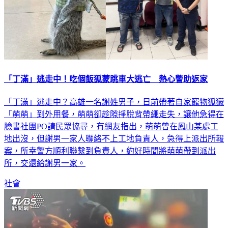
「丁滿」逃走中！吃個飯狐蒙跳車大逃亡 熱心警助返家
「丁滿」逃走中？高雄一名謝姓男子，日前帶著自家寵物狐獴
「萌萌」到外用餐，萌萌卻趁隙掙脫背帶繩走失，讓他急得在
臉書社團PO請民眾協尋，有網友指出，萌萌曾在鳳山某處工
地出沒，但謝男一家人聯絡不上工地負責人，急得上派出所報
案，所幸警方順利聯繫到負責人，約好時間將萌萌帶到派出
所，交還給謝男一家。
社會