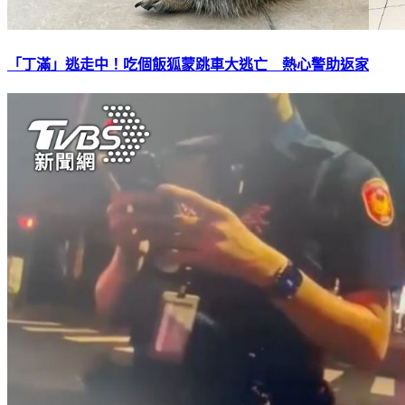
「丁滿」逃走中！吃個飯狐蒙跳車大逃亡 熱心警助返家