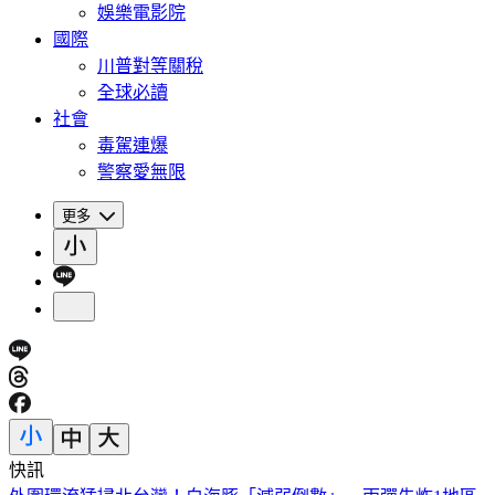
娛樂電影院
國際
川普對等關稅
全球必讀
社會
毒駕連爆
警察愛無限
更多
快訊