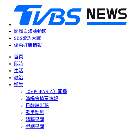
颱風白海豚動態
SBS歌謠大戰
優惠好康情報
首頁
即時
生活
政治
娛樂
《VPOPASIA》開播
演唱會搶票情報
日韓爆米花
歌手動態
綜藝星聞
戲劇星聞