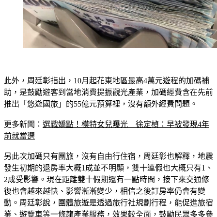
此外，周廷彰指出，10月起花東地區最高4萬元遊程的加碼補
助，是鼓勵遊客到當地消費提振觀光產業，加碼經費含在先前
推出「悠遊國旅」的55億元預算裡，沒有額外經費問題。
更多新聞：
選戰嬌點！模特女兒曝光　徐定楨：早被發現4年
前就當選
另此次加碼只有團旅，沒有自由行住宿，周廷彰也解釋，地震
發生初期的退房率大概1成並不明顯，雙十連假也大概只有1、
2成受影響。現在距離雙十假期還有一點時間，接下來交通修
復也會越來越快、影響漸漸變少，相信之後訂房率仍會有變
動。周廷彰說，團體旅遊是透過旅行社規劃行程，能促進旅宿