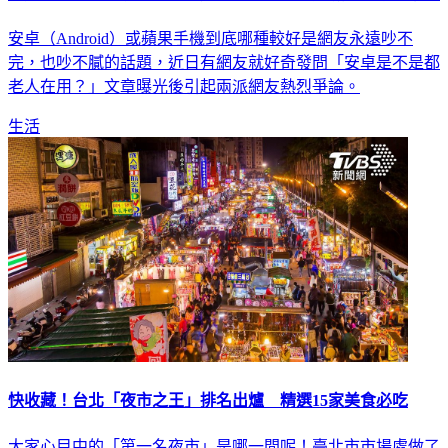
她好奇「安卓手機都老人在用？」 文章曝光掀兩派網友論戰
安卓（Android）或蘋果手機到底哪種較好是網友永遠吵不
完，也吵不膩的話題，近日有網友就好奇發問「安卓是不是都
老人在用？」文章曝光後引起兩派網友熱烈爭論。
生活
快收藏！台北「夜市之王」排名出爐 精選15家美食必吃