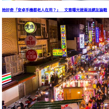
她好奇「安卓手機都老人在用？」 文章曝光掀兩派網友論戰