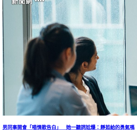
男同事開會「唱情歌告白」 她一聽詞尬爆：靜茹給的勇氣嗎