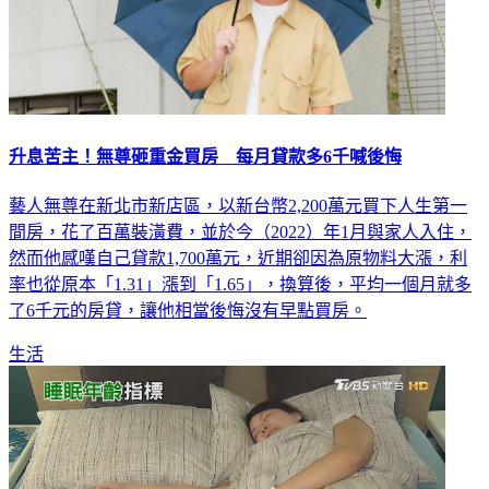
升息苦主！無尊砸重金買房 每月貸款多6千喊後悔
藝人無尊在新北市新店區，以新台幣2,200萬元買下人生第一
間房，花了百萬裝潢費，並於今（2022）年1月與家人入住，
然而他感嘆自己貸款1,700萬元，近期卻因為原物料大漲，利
率也從原本「1.31」漲到「1.65」，換算後，平均一個月就多
了6千元的房貸，讓他相當後悔沒有早點買房。
生活