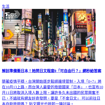
罩。
生活
解封準備衝日本！她問日文程度0「可自由行？」網秒給答案
隨著疫情平穩，台灣開始逐步鬆綁邊境管制，入境「0+7」將
在10月13上路，而台灣人最愛的旅遊國家「日本」，也宣布10
月11日將取消入境人數上限，讓許多久未出國的民眾興奮不
已，不過就有網友好奇發問，要是「不會日文」 可以前往日