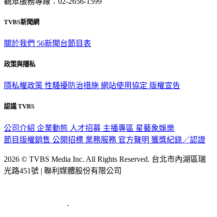
觀眾服務專線：02-2656-1599
TVBS新聞網
關於我們
56新聞台節目表
政策與隱私
隱私權政策
性騷擾防治措施
網站使用協定
版權宣告
認識 TVBS
公司介紹
企業動態
人才招募
主播專區
星藝象娛樂
節目版權銷售
公開招標
業務服務
官方聲明
獲獎紀錄／認證
2026 © TVBS Media Inc. All Rights Reserved. 台北市內湖區瑞
光路451號 | 聯利媒體股份有限公司