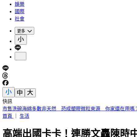
娛樂
國際
社會
更多
快訊
《夏日活動》花蓮FUN暑假 即將成真火舞秀 加碼重現
首頁
｜
生活
高端出國卡卡！連勝文轟陳時