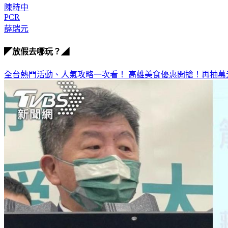
陳時中
PCR
薛瑞元
◤放假去哪玩？◢
全台熱門活動、人氣攻略一次看！
高雄美食優惠開搶！再抽萬