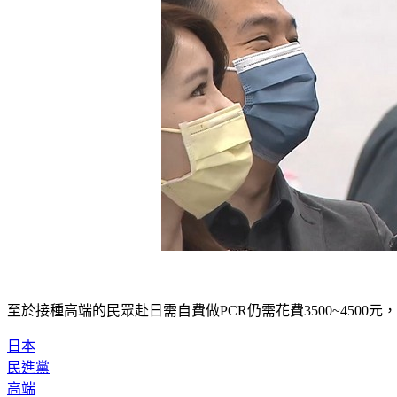
至於接種高端的民眾赴日需自費做PCR仍需花費3500~450
日本
民進黨
高端