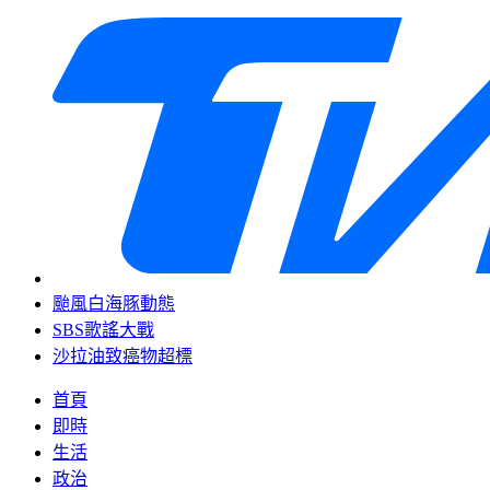
颱風白海豚動態
SBS歌謠大戰
沙拉油致癌物超標
首頁
即時
生活
政治