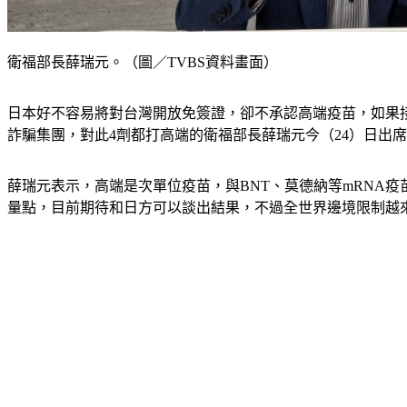
衛福部長薛瑞元。（圖／TVBS資料畫面）
日本好不容易將對台灣開放免簽證，卻不承認高端疫苗，如果
詐騙集團，對此4劑都打高端的衛福部長薛瑞元今（24）日出
薛瑞元表示，高端是次單位疫苗，與BNT、莫德納等mRNA
量點，目前期待和日方可以談出結果，不過全世界邊境限制越