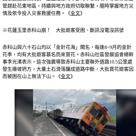
國軍設施暫無災損，並由陸軍司令部司令徐衍璞率專業幕僚主
管趕赴花東地區，持續與地方政府切取聯繫，隨時掌握地方災
情及依令投入災害救援任務。《
全文
》
※花蓮玉里赤科山崩！　大批遊客受困、斷訊沒電沒訊號
赤科山與六十石山均以「金針花海」聞名，每逢8~9月的金針
花季，均有大批遊客慕名而來賞花。赤科山社區發展協會總幹
事李光濱表示，這次強震導致赤科山主要聯外道路10.5公里處
發生邊坡坍方，大量土石滑落釀成道路中斷，大批賞花遊客因
而被困在山上無法下山。《
全文
》