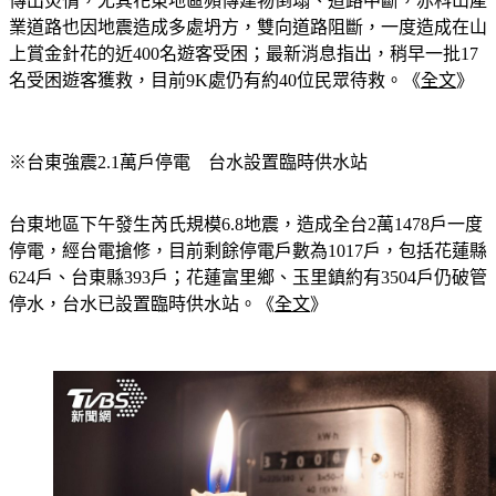
台東池上今（18）日下午2時44分發生規模6.8地震，各地陸續
傳出災情，尤其花東地區頻傳建物倒塌、道路中斷，赤科山產
業道路也因地震造成多處坍方，雙向道路阻斷，一度造成在山
上賞金針花的近400名遊客受困；最新消息指出，稍早一批17
名受困遊客獲救，目前9K處仍有約40位民眾待救。《
全文
》
※台東強震2.1萬戶停電　台水設置臨時供水站
台東地區下午發生芮氏規模6.8地震，造成全台2萬1478戶一度
停電，經台電搶修，目前剩餘停電戶數為1017戶，包括花蓮縣
624戶、台東縣393戶；花蓮富里鄉、玉里鎮約有3504戶仍破管
停水，台水已設置臨時供水站。《
全文
》