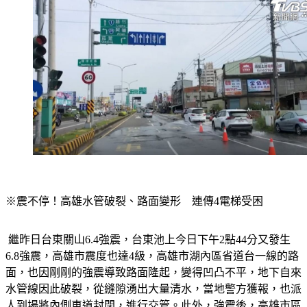
※震不停！高雄水管破裂、路面變形　連傳4電梯受困
 繼昨日台東關山6.4強震，台東池上今日下午2點44分又發生
6.8強震，高雄市震度也達4級，高雄市湖內區省道台一線的路
面，也因剛剛的強震導致路面隆起，變得凹凸不平，地下自來
水管線因此破裂，從縫隙湧出大量清水，當地警方獲報，也派