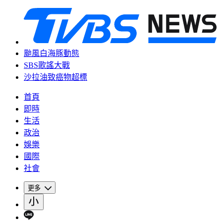
颱風白海豚動態
SBS歌謠大戰
沙拉油致癌物超標
首頁
即時
生活
政治
娛樂
國際
社會
更多