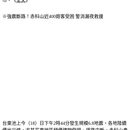
台中市、嘉義市、彰化縣、台南市、宜蘭縣、苗栗縣、新北
市。《
全文
》
※強震斷路！赤科山近400遊客受困 警消漏夜救援