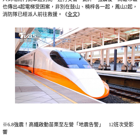
人到場將內側車道封閉，進行交管。此外，強震後，高雄市區
也傳出4起電梯受困案，非別在鼓山、楠梓各一起，鳳山2起，
消防隊已經派人前往救援。《
全文
》
※6.8強震！高鐵啟動苗栗至左營「地震告警」　12班次受影
響