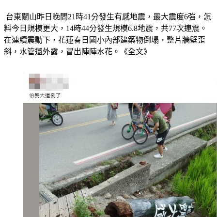
※6.8強震猛晃！花蓮春日國小「整片倒塌」　冒出陣陣水花
 台東關山昨日晚間21時41分發生有感地震，最大震度6強，怎
料今日規模更大，14時44分發生規模6.8地震，共77次連震。
在連續震動下，花蓮春日國小內部建築物倒塌，整片牆壁歪
斜，水管還外露，冒出陣陣水花。《
全文
》