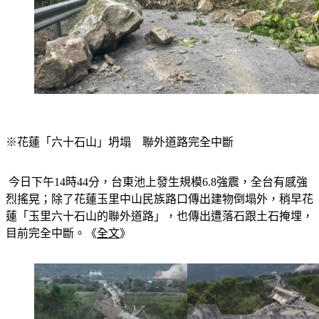
※花蓮「六十石山」坍塌　聯外道路完全中斷
 今日下午14時44分，台東池上發生規模6.8強震，全台有感強
烈搖晃；除了花蓮玉里中山民族路口傳出建物倒塌外，稍早花
蓮「玉里六十石山的聯外道路」，也傳出遭落石跟土石掩埋，
目前完全中斷。《
全文
》