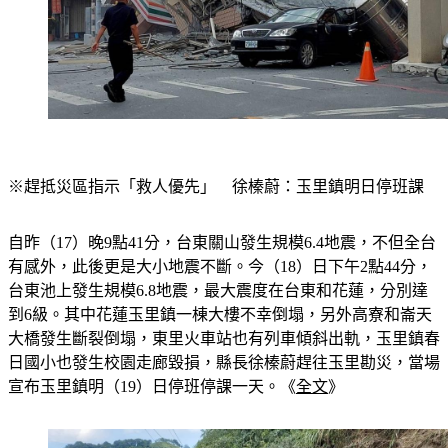
※趕抵災區指示「救人優先」　徐榛蔚：玉里鎮明日停班課
自昨（17）晚9點41分，台東關山發生規模6.4地震，不但全台
有感外，此後更是大小地震不斷。今（18）日下午2點44分，
台東池上發生規模6.8地震，最大震度在台東和花蓮，分別達
到6級。其中花蓮玉里鎮一棟大樓不幸倒塌，另外高寮和崙天
大橋發生斷裂倒塌，東里火車站也有列車傾斜出軌，玉里鎮春
日國小也發生校園走廊毀損，縣長徐榛蔚趕往玉里勘災，當場
宣布玉里鎮明（19）日停班停課一天。《
全文
》