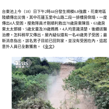
※花蓮玉里樓塌「傳第5人受困」！家屬急報案　人找到了
台東池上今（18）日下午2時44分發生規模6.8強震，花東地區
陸續傳出災情，其中花蓮玉里中山路二段一排樓房倒塌，一度
傳出4人受困，搜救隊員才剛順利救出70歲房東陳翁、63歲房
東太太鄧婦、5歲女童及39歲媽媽，4人均意識清楚，後續送醫
治療。怎料稍早又傳出，屋內疑似還有一名40歲男子受困；最
新消息指出，該名男子目前已回到家，並沒有受困在內，這起
意外人員已全數獲救。《
全文
》