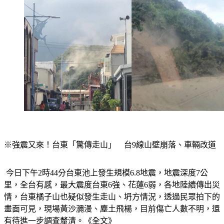
※強震又來！台東「驚傳走山」　台9線山壁崩落、車輛改道
 今日下午2時44分台東池上發生規模6.8地震，地震深度7公
里，全台有感，最大震度台東6強、花蓮6弱，各地陸續傳出災
情，台東橘子山也疑似發生走山、坍方情況，透過民眾拍下的
畫面可見，現場黃沙瀰漫、塵土飛楊，目前傷亡人數不明，還