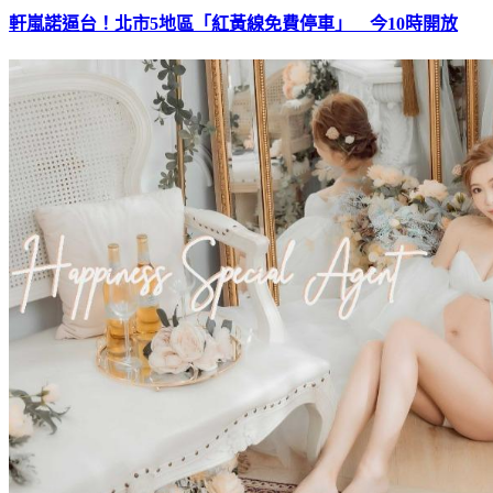
軒嵐諾逼台！北市5地區「紅黃線免費停車」 今10時開放