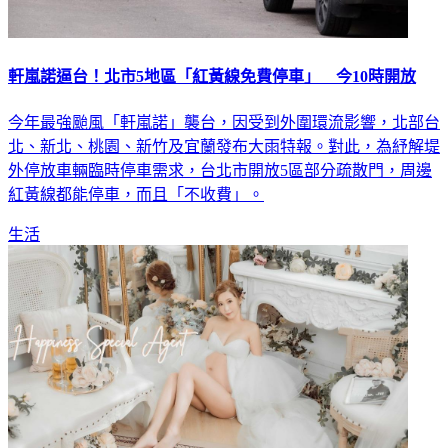
軒嵐諾逼台！北市5地區「紅黃線免費停車」 今10時開放
今年最強颱風「軒嵐諾」襲台，因受到外圍環流影響，北部台
北、新北、桃園、新竹及宜蘭發布大雨特報。對此，為紓解堤
外停放車輛臨時停車需求，台北市開放5區部分疏散門，周邊
紅黃線都能停車，而且「不收費」。
生活