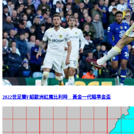
2022世足賽F組歐洲紅魔比利時 黃金一代瞄準金盃