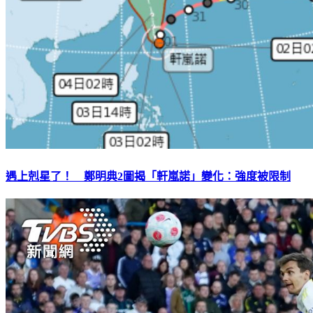
遇上剋星了！ 鄭明典2圖揭「軒嵐諾」變化：強度被限制