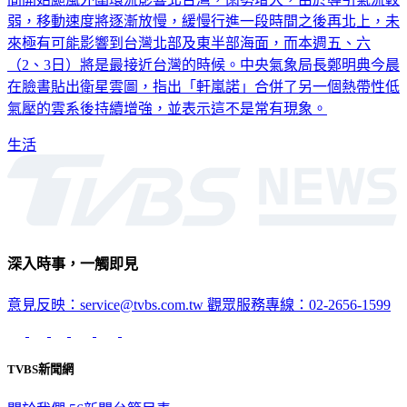
弱，移動速度將逐漸放慢，緩慢行進一段時間之後再北上，未
來極有可能影響到台灣北部及東半部海面，而本週五、六
（2、3日）將是最接近台灣的時候。中央氣象局長鄭明典今晨
在臉書貼出衛星雲圖，指出「軒嵐諾」合併了另一個熱帶性低
氣壓的雲系後持續增強，並表示這不是常有現象。
生活
深入時事，一觸即見
意見反映：service@tvbs.com.tw
觀眾服務專線：02-2656-1599
TVBS新聞網