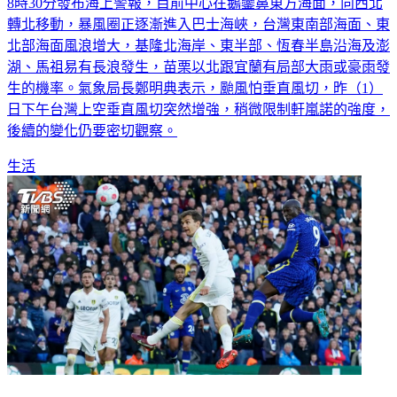
8時30分發布海上警報，目前中心在鵝鑾鼻東方海面，向西北
轉北移動，暴風圈正逐漸進入巴士海峽，台灣東南部海面、東
北部海面風浪增大，基隆北海岸、東半部、恆春半島沿海及澎
湖、馬祖易有長浪發生，苗栗以北跟宜蘭有局部大雨或豪雨發
生的機率。氣象局長鄭明典表示，颱風怕垂直風切，昨（1）
日下午台灣上空垂直風切突然增強，稍微限制軒嵐諾的強度，
後續的變化仍要密切觀察。
生活