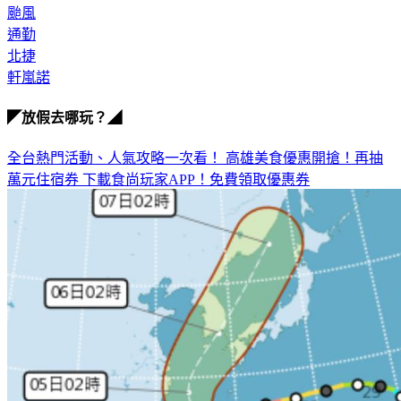
颱風
通勤
北捷
軒嵐諾
◤放假去哪玩？◢
全台熱門活動、人氣攻略一次看！
高雄美食優惠開搶！再抽
萬元住宿券
下載食尚玩家APP！免費領取優惠券