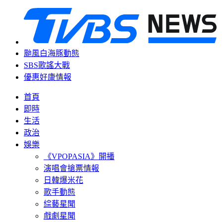
颱風白海豚動態
SBS歌謠大戰
優惠好康情報
首頁
即時
生活
政治
娛樂
《VPOPASIA》開播
演唱會搶票情報
日韓爆米花
歌手動態
綜藝星聞
戲劇星聞