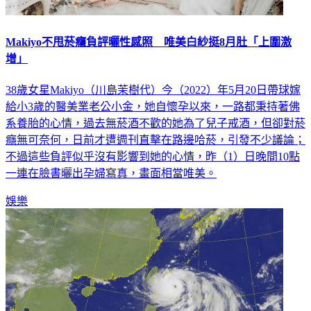
Makiyo不甩菸癮負評曬性感照 唯美白紗挺8月肚「上圍激
增」
38歲女星Makiyo（川島茉樹代）今（2022）年5月20日帶球嫁
給小3歲的醫美業老公小金，她自懷孕以來，一路都秉持著佛
系養胎的心情，過去無菸酒不歡的她為了兒子戒酒，但卻對菸
癮無可奈何，日前才遭週刊直擊在路邊哈菸，引發不少議論；
不過這些負評似乎沒有影響到她的心情，昨（1）日晚間10點
一連在臉書曬出孕婦寫真，畫面相當唯美。
娛樂