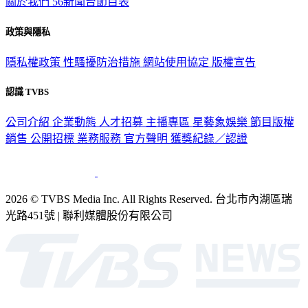
關於我們
56新聞台節目表
政策與隱私
隱私權政策
性騷擾防治措施
網站使用協定
版權宣告
認識 TVBS
公司介紹
企業動態
人才招募
主播專區
星藝象娛樂
節目版權
銷售
公開招標
業務服務
官方聲明
獲獎紀錄／認證
2026 © TVBS Media Inc. All Rights Reserved. 台北市內湖區瑞
光路451號 | 聯利媒體股份有限公司