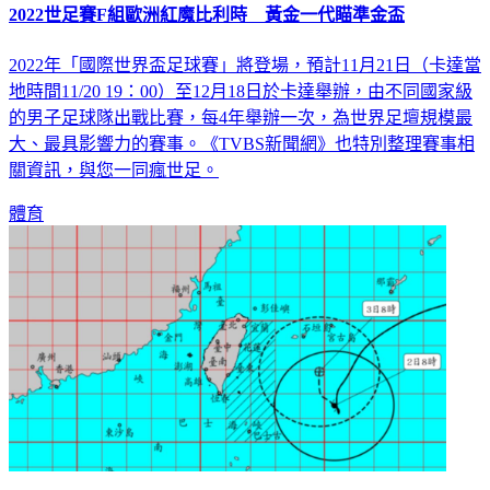
2022世足賽F組歐洲紅魔比利時 黃金一代瞄準金盃
2022年「國際世界盃足球賽」將登場，預計11月21日（卡達當
地時間11/20 19：00）至12月18日於卡達舉辦，由不同國家級
的男子足球隊出戰比賽，每4年舉辦一次，為世界足壇規模最
大、最具影響力的賽事。《TVBS新聞網》也特別整理賽事相
關資訊，與您一同瘋世足。
體育