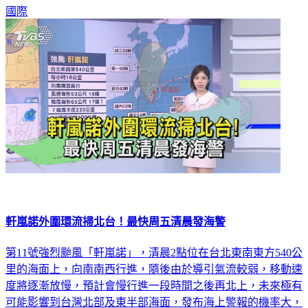
國際
軒嵐諾外圍環流掃北台！最快周五清晨發海警
第11號強烈颱風「軒嵐諾」，清晨2點位在台北東南東方540公
里的海面上，向南南西行進，隨後由於導引氣流較弱，移動速
度將逐漸放慢，預計會慢行進一段時間之後再北上，未來極有
可能影響到台灣北部及東半部海面，發布海上警報的機率大，