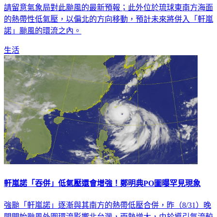
請留意氣象局對此颱風的最新預報；此外位於琉球東南方海面
的熱帶性低氣壓，以偏北的方向移動，預計未來將併入「軒嵐
諾」颱風的環流之內。
生活
軒嵐諾「吞併」低氣壓還會增強！鄭明典PO圖曝罕見現象
強颱「軒嵐諾」逐漸與其南方的熱帶低壓合併，昨（8/31）晚
間開始颱風外圍環流影響北台灣，雨勢增大，由於導引氣流較