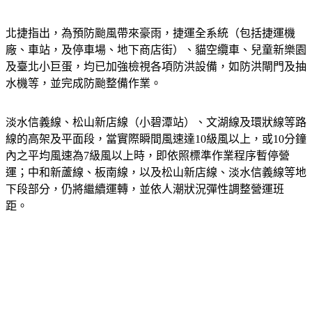
北捷指出，為預防颱風帶來豪雨，捷運全系統（包括捷運機
廠、車站，及停車場、地下商店街）、貓空纜車、兒童新樂園
及臺北小巨蛋，均已加強檢視各項防洪設備，如防洪閘門及抽
水機等，並完成防颱整備作業。 
淡水信義線、松山新店線（小碧潭站）、文湖線及環狀線等路
線的高架及平面段，當實際瞬間風速達10級風以上，或10分鐘
內之平均風速為7級風以上時，即依照標準作業程序暫停營
運；中和新蘆線、板南線，以及松山新店線、淡水信義線等地
下段部分，仍將繼續運轉，並依人潮狀況彈性調整營運班
距。 