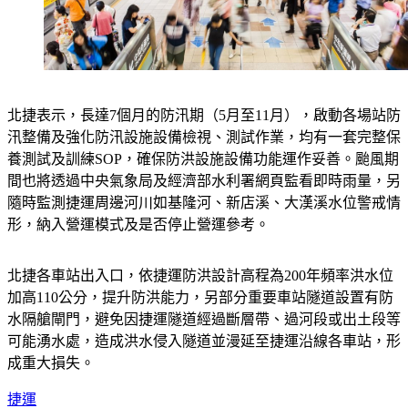
北捷表示，長達7個月的防汛期（5月至11月），啟動各場站防
汛整備及強化防汛設施設備檢視、測試作業，均有一套完整保
養測試及訓練SOP，確保防洪設施設備功能運作妥善。颱風期
間也將透過中央氣象局及經濟部水利署網頁監看即時雨量，另
隨時監測捷運周邊河川如基隆河、新店溪、大漢溪水位警戒情
形，納入營運模式及是否停止營運參考。 
北捷各車站出入口，依捷運防洪設計高程為200年頻率洪水位
加高110公分，提升防洪能力，另部分重要車站隧道設置有防
水隔艙閘門，避免因捷運隧道經過斷層帶、過河段或出土段等
可能湧水處，造成洪水侵入隧道並漫延至捷運沿線各車站，形
成重大損失。 
捷運