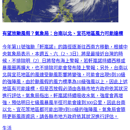
有望放颱風假？氣象局：台南以北、宜花地區風力可能達標
今年第11號強颱「軒嵐諾」的路徑逐漸往西南方移動，根據中
央氣象局表示，本週五、六（2、3日）將是最接近台灣的時
候，不排除明（2）日將發布海上警報，若軒嵐諾持續西移或
暴風圈再擴大，也不排除可能會發布陸上警報；另外，台南以
北與宜花地區的風速受颱風影響將變強，可能會出現9到10級
的強陣風，由於颱風假的風力標準為10級強風以上，因此上述
地區有可能達標，但是否放假必須由各縣市地方政府依其狀況
進行評估。氣象局指出，軒嵐諾持續吸收水氣，強度會再增
強，預估明日七級風暴風半徑可能會達到300公里，因此台南
以北、宜花等地區都可能出現9到10級的強陣風，氣象局會隨
時更新風雨資訊，請各縣市地方政府依其狀況進行評估。
生活