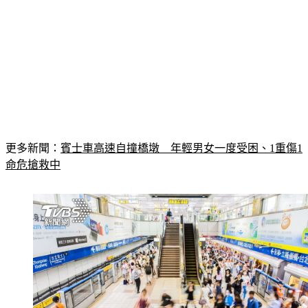
更多新聞：
賓士車高速自撞橋墩　年輕男女一度受困、1重傷1
命危搶救中