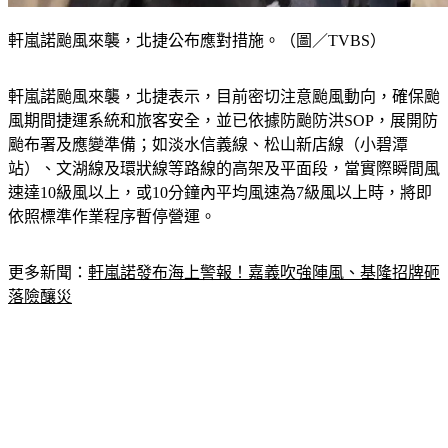
軒嵐諾颱風來襲，北捷公布應對措施。（圖／TVBS）
軒嵐諾颱風來襲，北捷表示，目前密切注意颱風動向，確保颱
風期間捷運系統和旅客安全，並已依據防颱防洪SOP，展開防
颱布署及應變準備；如淡水信義線、松山新店線（小碧潭
站）、文湖線及環狀線等路線的高架及平面段，當實際瞬間風
速達10級風以上，或10分鐘內平均風速為7級風以上時，將即
依照標準作業程序暫停營運。
更多新聞：
軒嵐諾發布海上警報！嘉義吹強陣風、基隆招牌砸
落險釀災