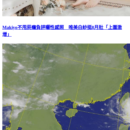
Makiyo不甩菸癮負評曬性感照 唯美白紗挺8月肚「上圍激
增」