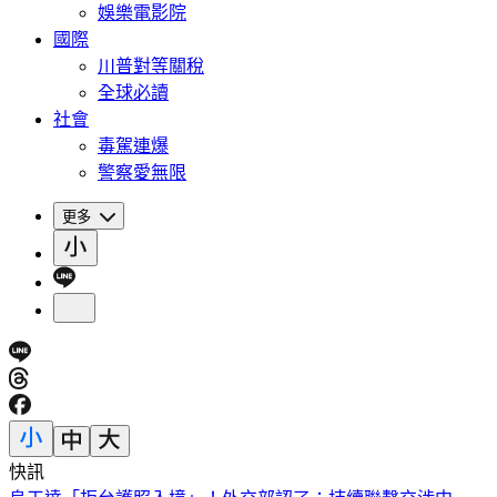
娛樂電影院
國際
川普對等關稅
全球必讀
社會
毒駕連爆
警察愛無限
更多
快訊