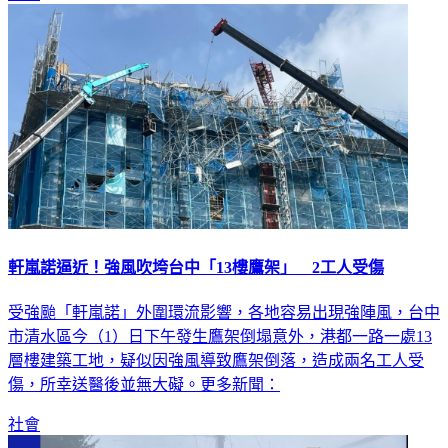
軒嵐諾逼近！強風吹垮台中「13樓鷹架」 2工人受傷
受強颱「軒嵐諾」外圍環流影響，各地容易出現強陣風，台中
市清水區今（1）日下午發生鷹架倒塌意外，港都一路一處13
層樓建築工地，疑似因強風導致鷹架倒落，造成兩名工人受
傷，所幸送醫後並無大礙。更多新聞：
社會