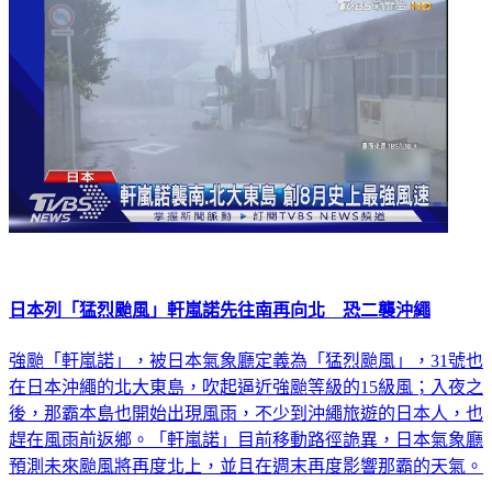
日本列「猛烈颱風」軒嵐諾先往南再向北 恐二襲沖繩
強颱「軒嵐諾」，被日本氣象廳定義為「猛烈颱風」，31號也
在日本沖繩的北大東島，吹起逼近強颱等級的15級風；入夜之
後，那霸本島也開始出現風雨，不少到沖繩旅遊的日本人，也
趕在風雨前返鄉。「軒嵐諾」目前移動路徑詭異，日本氣象廳
預測未來颱風將再度北上，並且在週末再度影響那霸的天氣。