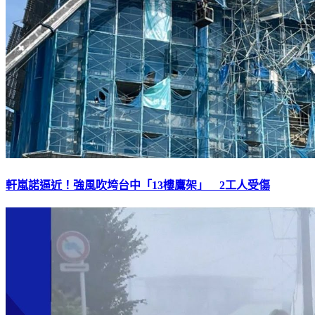
軒嵐諾逼近！強風吹垮台中「13樓鷹架」 2工人受傷