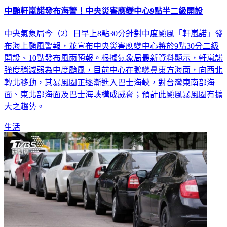
中颱軒嵐諾發布海警！中央災害應變中心9點半二級開設
中央氣象局今（2）日早上8點30分針對中度颱風「軒嵐諾」發
布海上颱風警報，並宣布中央災害應變中心將於9點30分二級
開設、10點發布風雨預報。根據氣象局最新資料顯示，軒嵐諾
強度稍減弱為中度颱風，目前中心在鵝鑾鼻東方海面，向西北
轉北移動，其暴風圈正逐漸進入巴士海峽，對台灣東南部海
面、東北部海面及巴士海峽構成威脅；預計此颱風暴風圈有擴
大之趨勢。
生活