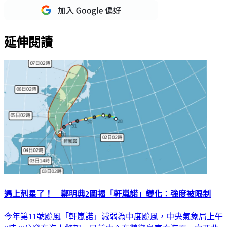
延伸閱讀
遇上剋星了！ 鄭明典2圖揭「軒嵐諾」變化：強度被限制
今年第11號颱風「軒嵐諾」減弱為中度颱風，中央氣象局上午