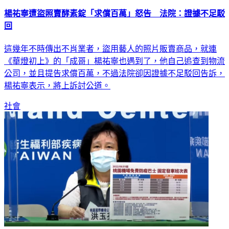
楊祐寧遭盜照賣酵素錠「求償百萬」怒告 法院：證據不足駁
回
這幾年不時傳出不肖業者，盜用藝人的照片販賣商品，就連
《華燈初上》的「成哥」楊祐寧也遇到了，他自己追查到物流
公司，並且提告求償百萬，不過法院卻因證據不足駁回告訴，
楊祐寧表示，將上訴討公道。
社會