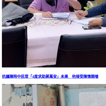
抗議陳時中民眾「4度求助蔣萬安」未果 他接受陳情開嗆