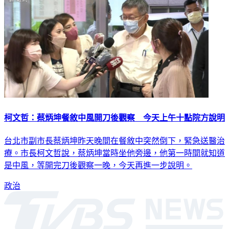
柯文哲：蔡炳坤餐敘中風開刀後觀察 今天上午十點院方說明
台北市副市長蔡炳坤昨天晚間在餐敘中突然倒下，緊急送醫治
療。市長柯文哲說，蔡炳坤當時坐他旁邊，他第一時間就知道
是中風，等開完刀後觀察一晚，今天再進一步說明。
政治