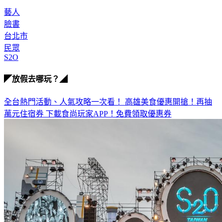
藝人
臉書
台北市
民眾
S2O
◤放假去哪玩？◢
全台熱門活動、人氣攻略一次看！
高雄美食優惠開搶！再抽
萬元住宿券
下載食尚玩家APP！免費領取優惠券