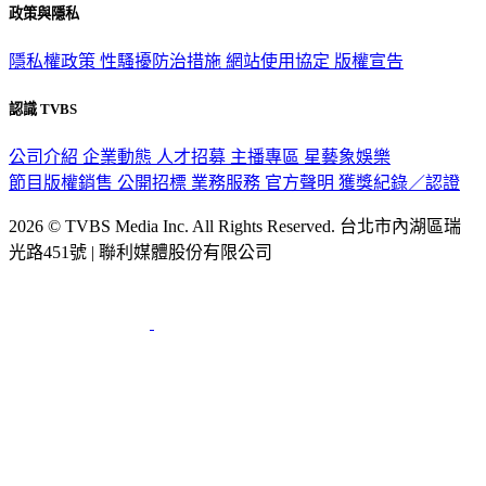
政策與隱私
隱私權政策
性騷擾防治措施
網站使用協定
版權宣告
認識 TVBS
公司介紹
企業動態
人才招募
主播專區
星藝象娛樂
節目版權銷售
公開招標
業務服務
官方聲明
獲獎紀錄／認證
2026 © TVBS Media Inc. All Rights Reserved. 台北市內湖區瑞
光路451號 | 聯利媒體股份有限公司