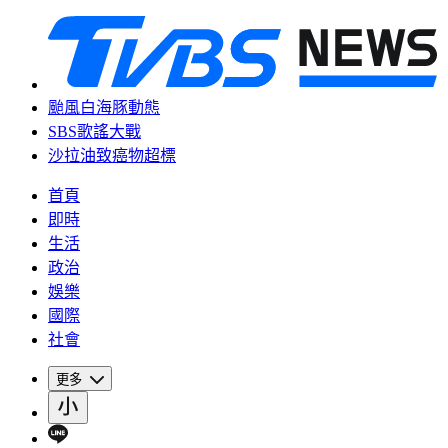
颱風白海豚動態
SBS歌謠大戰
沙拉油致癌物超標
首頁
即時
生活
政治
娛樂
國際
社會
更多