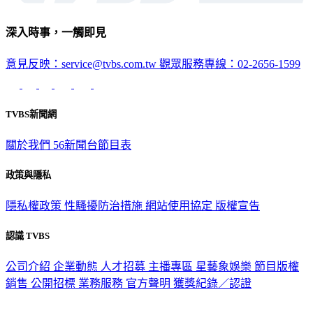
深入時事，一觸即見
意見反映：service@tvbs.com.tw
觀眾服務專線：02-2656-1599
TVBS新聞網
關於我們
56新聞台節目表
政策與隱私
隱私權政策
性騷擾防治措施
網站使用協定
版權宣告
認識 TVBS
公司介紹
企業動態
人才招募
主播專區
星藝象娛樂
節目版權
銷售
公開招標
業務服務
官方聲明
獲獎紀錄／認證