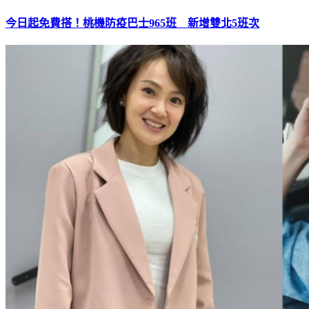
今日起免費搭！桃機防疫巴士965班 新增雙北5班次