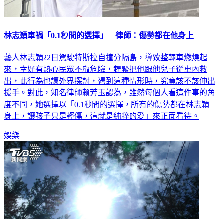
林志穎車禍「0.1秒間的選擇」 律師：傷勢都在他身上
藝人林志穎22日駕駛特斯拉自撞分隔島，導致整輛車燃燒起
來，幸好有熱心民眾不顧危險，趕緊把他跟他兒子從車內救
出，此行為也讓外界探討，遇到這種情形時，究竟該不該伸出
援手。對此，知名律師賴芳玉認為，雖然每個人看這件事的角
度不同，她選擇以「0.1秒間的選擇，所有的傷勢都在林志穎
身上，讓孩子只是輕傷，這就是純粹的愛」來正面看待。
娛樂