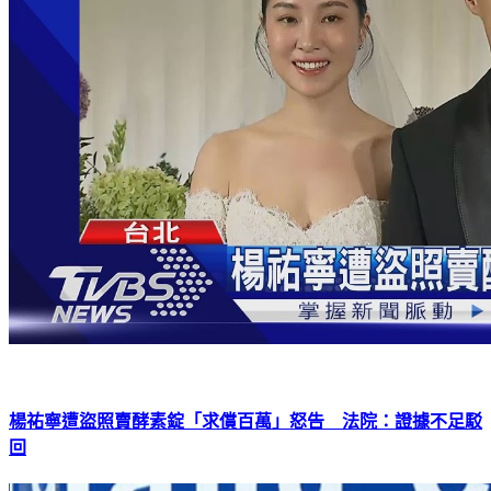
楊祐寧遭盜照賣酵素錠「求償百萬」怒告 法院：證據不足駁
回