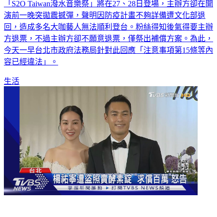
「S2O Taiwan潑水音樂祭」將在27、28日登場，主辦方卻在開
演前一晚突拋震撼彈，聲明因防疫計畫不夠詳備遭文化部退
回，造成多名大咖藝人無法順利登台。粉絲得知後氣得要主辦
方退票，不過主辦方卻不願意退票，僅祭出補償方案。為此，
今天一早台北市政府法務局針對此回應「注意事項第15條等內
容已經違法」。
生活