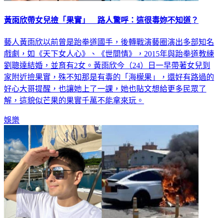
黃雨欣帶女兒撿「果實」 路人驚呼：這很毒妳不知道？
藝人黃雨欣以前曾是跆拳道國手，後轉戰演藝圈演出多部知名
戲劇，如《天下女人心》、《世間情》，2015年與跆拳道教練
劉聰達結婚，並育有2女。黃雨欣今（24）日一早帶著女兒到
家附近撿果實，殊不知那是有毒的「海檬果」，還好有路過的
好心大哥提醒，也讓她上了一課，她也貼文想給更多民眾了
解，這貌似芒果的果實千萬不能拿來玩。
娛樂