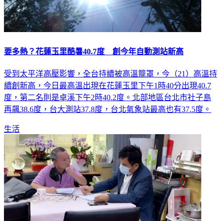
要多熱？花蓮玉里酷暑40.7度 創今年自動測站新高
受到太平洋高壓影響，全台持續被高溫籠罩，今（21）高溫持
續創新高，今日最高溫出現在花蓮玉里下午1時40分出現40.7
度，第二名則是卓溪下午2時40.2度。北部地區台北市社子島
再飆38.6度，台大測站37.8度，台北氣象站最高也有37.5度。
生活