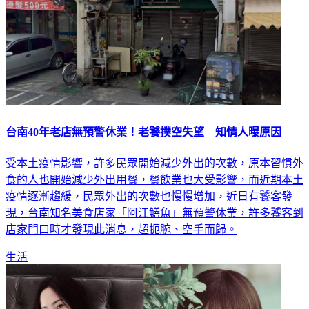
台南40年老店無預警休業！老饕撲空失望 知情人曝原因
受本土疫情影響，許多民眾開始減少外出的次數，原本習慣外
食的人也開始減少外出用餐，餐飲業也大受影響，而近期本土
疫情逐漸趨緩，民眾外出的次數也慢慢增加，近日有饕客發
現，台南知名美食店家「阿江鱔魚」無預警休業，許多饕客到
店家門口時才發現此消息，超扼腕、空手而歸。
生活