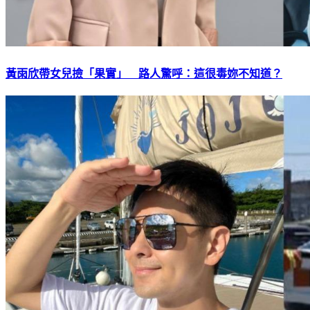
黃雨欣帶女兒撿「果實」 路人驚呼：這很毒妳不知道？