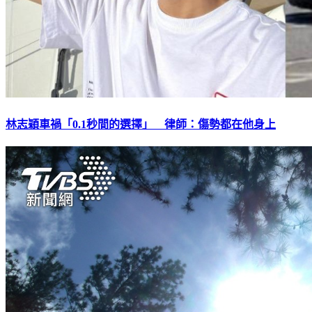
林志穎車禍「0.1秒間的選擇」 律師：傷勢都在他身上