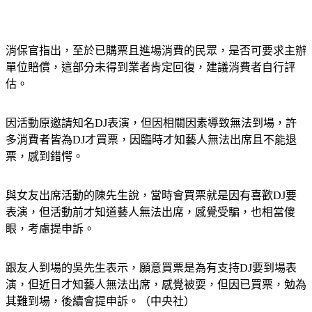
消保官指出，至於已購票且進場消費的民眾，是否可要求主辦
單位賠償，這部分未得到業者肯定回復，建議消費者自行評
估。
因活動原邀請知名DJ表演，但因相關因素導致無法到場，許
多消費者皆為DJ才買票，因臨時才知藝人無法出席且不能退
票，感到錯愕。
與女友出席活動的陳先生說，當時會買票就是因有喜歡DJ要
表演，但活動前才知道藝人無法出席，感覺受騙，也相當傻
眼，考慮提申訴。
跟友人到場的吳先生表示，願意買票是為有支持DJ要到場表
演，但近日才知藝人無法出席，感覺被耍，但因已買票，勉為
其難到場，後續會提申訴。（中央社）