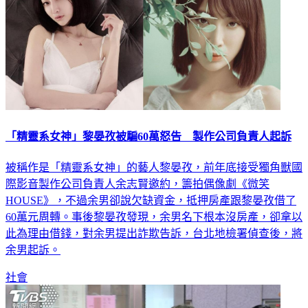
「精靈系女神」黎晏孜被騙60萬怒告 製作公司負責人起訴
被稱作是「精靈系女神」的藝人黎晏孜，前年底接受獨角獸國
際影音製作公司負責人余志賢邀約，籌拍偶像劇《微笑
HOUSE》，不過余男卻說欠缺資金，抵押房產跟黎晏孜借了
60萬元周轉。事後黎晏孜發現，余男名下根本沒房產，卻拿以
此為理由借錢，對余男提出詐欺告訴，台北地檢署偵查後，將
余男起訴。
社會