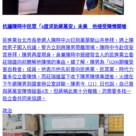
抗議陳時中民眾「4度求助蔣萬安」未果 他接受陳情開嗆
民進黨台北市長參選人陳時中20日到萬華龍山寺參拜，遇上陳
姓男子闖入抗議，警方立刻將陳男帶離現場。陳時中今赴保安
宮參拜，陳男再度現身，身兼陳時中競總發言人的民進黨立委
莊瑞雄向前瞭解他陳情的事由。據了解，陳男為「0206期權受
害自救會」成員，他表示他先前曾向民進黨、民眾黨、時代力
量多位立委陳情，而莊瑞雄當下收下陳男陳情事證後，火速在
下午邀陳男到國會辦公室詳聊，陳男今（21）日也說，自己曾
與蔣萬安陳情碰面4次，但蔣稱此案十分複雜，恐需要多找一
些立委共同來協調。
政治