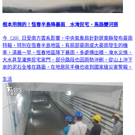
根本用倒的！恆春半島降暴雨 水淹民宅、馬路變河道
今（20）日受南方雲系影響，中央氣象局針對屏東縣發布豪雨
特報，特別在恆春半島地區，有局部豪雨或大豪雨發生的機
率。清晨一早，恆春地區降下暴雨，多處傳出積、淹水災情，
大水甚至灌進民宅家門，部分路段也因雨勢沖刷，從山上沖下
來的泥石全堆在路面，在地居民手機也收到國家級災害警報。
生活