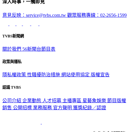
深入時事，一觸即見
意見反映：service@tvbs.com.tw
觀眾服務專線：02-2656-1599
TVBS新聞網
關於我們
56新聞台節目表
政策與隱私
隱私權政策
性騷擾防治措施
網站使用協定
版權宣告
認識 TVBS
公司介紹
企業動態
人才招募
主播專區
星藝象娛樂
節目版權
銷售
公開招標
業務服務
官方聲明
獲獎紀錄／認證