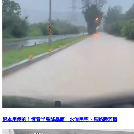
根本用倒的！恆春半島降暴雨 水淹民宅、馬路變河道