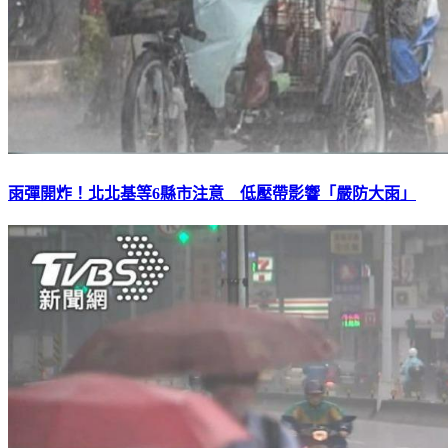
雨彈開炸！北北基等6縣市注意 低壓帶影響「嚴防大雨」