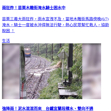
雨狂炸！苗栗木雕街淹水騎士困水中
苗栗三義大雨狂炸，雨水宣洩不及，當地木雕街馬路傍晚(6/7)
淹水，騎士一度被水沖得無法行駛，熱心民眾幫忙救人，協助
脫困 ！
生活
強降雨！泥水滾滾而來 台鐵宜蘭段積水、雙向不通