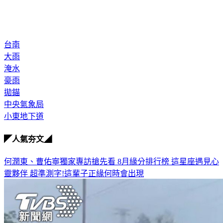
台南
大雨
淹水
豪雨
拋錨
中央氣象局
小東地下道
◤人氣夯文◢
何潤東、曹佑寧獨家專訪搶先看
8月緣分排行榜 這星座遇見心
靈夥伴
超準測字!這輩子正緣何時會出現