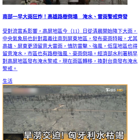
南部一早大雨狂炸！高雄路樹倒塌 淹水、雷雨警戒齊發
受對流雲系影響，高屏地區今（11）日從清晨開始降下大雨，
中央氣象局也針對嘉義往南到屏東地區，發布豪雨特報，尤其
高雄、屏東更須留意大雷雨，慎防雷擊、強風，低窪地區也得
留意淹水，市區也有路樹強風、豪雨倒塌。經濟部水利署稍早
對高屏地區發布淹水警戒，現在雨區轉移，換對台南發布淹水
警戒。
生活