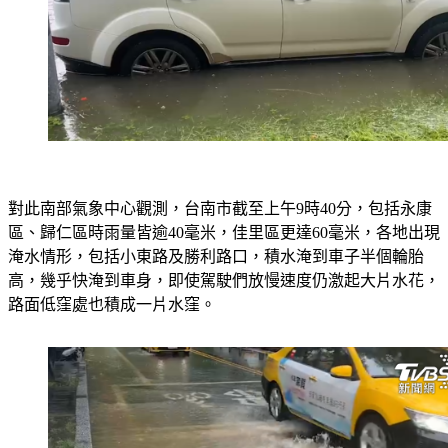
對此南部氣象中心觀測，台南市截至上午9時40分，包括永康
區、歸仁區時雨量皆逾40毫米，佳里區更達60毫米，各地出現
淹水情形，包括小東路及勝利路口，積水淹到車子半個輪胎
高，幾乎快淹到車身，即使駕駛們放慢速度仍激起大片水花，
路面低窪處也積成一片水窪。