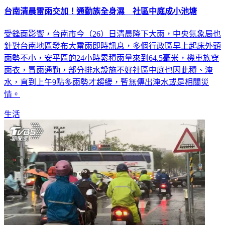
台南清晨雷雨交加！通勤族全身濕 社區中庭成小池塘
受鋒面影響，台南市今（26）日清晨降下大雨，中央氣象局也
針對台南地區發布大雷雨即時訊息，多個行政區早上起床外頭
雨勢不小，安平區的24小時累積雨量來到64.5毫米，機車族穿
雨衣，冒雨通勤，部分排水設施不好社區中庭也因此積、淹
水，直到上午9點多雨勢才趨緩，暫無傳出淹水或是相關災
情。
生活