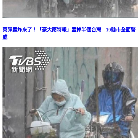
雨彈轟炸來了！「豪大雨特報」蓋掉半個台灣 19縣市全面警
戒