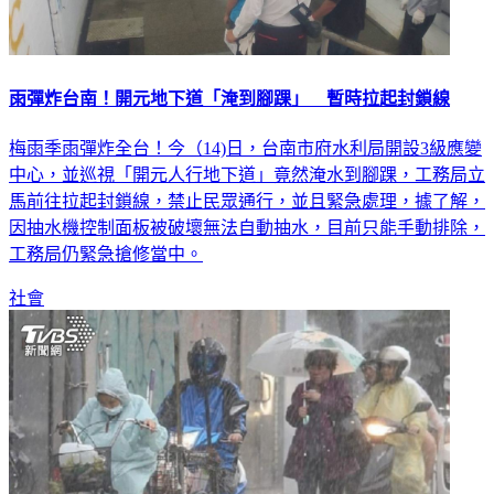
雨彈炸台南！開元地下道「淹到腳踝」 暫時拉起封鎖線
梅雨季雨彈炸全台！今（14)日，台南市府水利局開設3級應變
中心，並巡視「開元人行地下道」竟然淹水到腳踝，工務局立
馬前往拉起封鎖線，禁止民眾通行，並且緊急處理，據了解，
因抽水機控制面板被破壞無法自動抽水，目前只能手動排除，
工務局仍緊急搶修當中。
社會