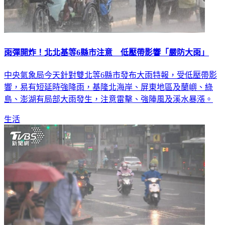
雨彈開炸！北北基等6縣市注意 低壓帶影響「嚴防大雨」
中央氣象局今天針對雙北等6縣市發布大雨特報，受低壓帶影
響，易有短延時強降雨，基隆北海岸、屏東地區及蘭嶼、綠
島、澎湖有局部大雨發生，注意雷擊、強陣風及溪水暴漲。
生活