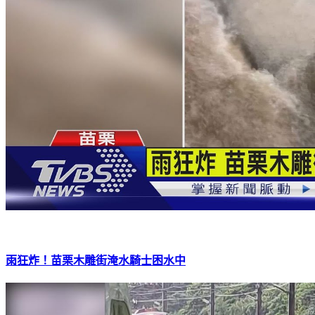
雨狂炸！苗栗木雕街淹水騎士困水中