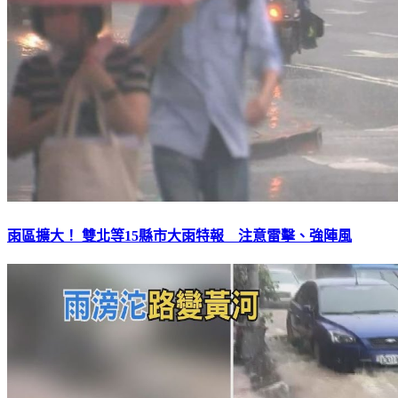
雨區擴大！ 雙北等15縣市大雨特報 注意雷擊、強陣風