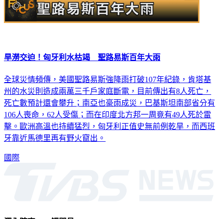
旱澇交迫！匈牙利水枯竭 聖路易斯百年大雨
全球災情頻傳，美國聖路易斯強降雨打破107年紀錄，肯塔基
州的水災則造成兩萬三千戶家庭斷電，目前傳出有8人死亡，
死亡數預計還會攀升；南亞也豪雨成災，巴基斯坦南部省分有
106人喪命，62人受傷；而在印度北方邦一周竟有49人死於雷
擊。歐洲高溫也持續猛烈，匈牙利正值史無前例乾旱，而西班
牙靠近馬德里再有野火竄出。
國際