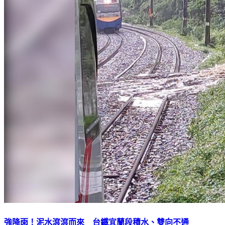
強降雨！泥水滾滾而來 台鐵宜蘭段積水、雙向不通