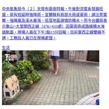
中央氣象局今（２）天發布豪雨特報，午後對流雲系發展旺
盛，易有短延時強降雨，宜蘭縣有局部大雨或豪雨，請注意雷
擊、強陣風及溪水暴漲、低窪地區請慎防積水。而今台鐵局表
示龜山=大里間西正線（47K+610處）因豪雨造成路線積水淹
過軌面，現場人員在下午3點15分回報，目前東西正線雙線不
通，工務段人員已在現場處理。
生活