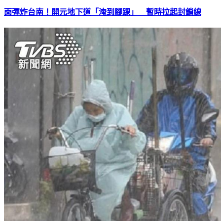
雨彈炸台南！開元地下道「淹到腳踝」 暫時拉起封鎖線