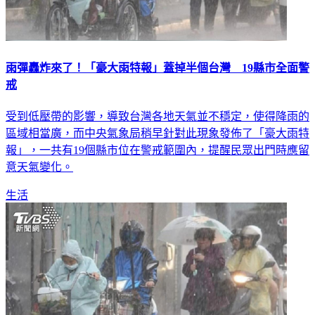
雨彈轟炸來了！「豪大雨特報」蓋掉半個台灣 19縣市全面警
戒
受到低壓帶的影響，導致台灣各地天氣並不穩定，使得降雨的
區域相當廣，而中央氣象局稍早針對此現象發佈了「豪大雨特
報」，一共有19個縣市位在警戒範圍內，提醒民眾出門時應留
意天氣變化。
生活