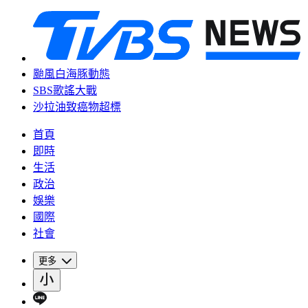
颱風白海豚動態
SBS歌謠大戰
沙拉油致癌物超標
首頁
即時
生活
政治
娛樂
國際
社會
更多