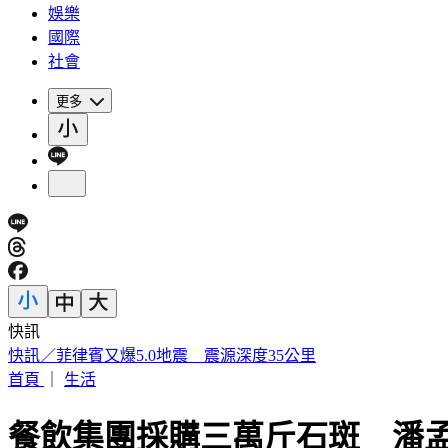
娛樂
國際
社會
更多
快訊
蔡英文再扛輔選母雞！坐鎮3縣市競總助攻 蘇巧慧親邀請
首頁
｜
生活
餐飲集團採購三萬斤石斑 潘