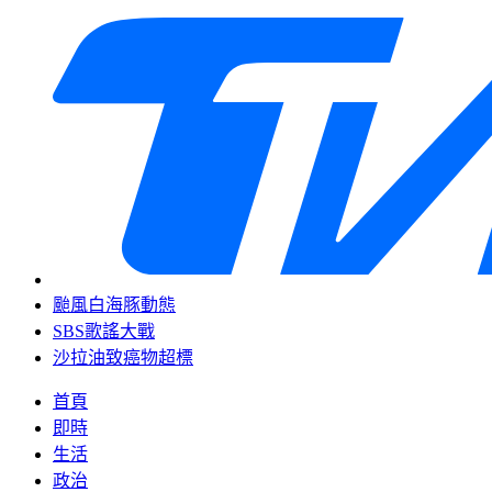
颱風白海豚動態
SBS歌謠大戰
沙拉油致癌物超標
首頁
即時
生活
政治