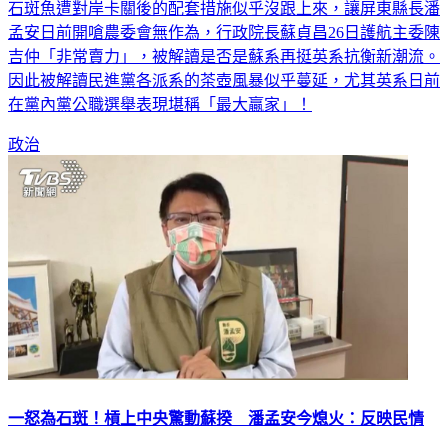
石斑魚遭對岸卡關後的配套措施似乎沒跟上來，讓屏東縣長潘
孟安日前開嗆農委會無作為，行政院長蘇貞昌26日護航主委陳
吉仲「非常賣力」，被解讀是否是蘇系再挺英系抗衡新潮流。
因此被解讀民進黨各派系的茶壺風暴似乎蔓延，尤其英系日前
在黨內黨公職選舉表現堪稱「最大贏家」！
政治
一怒為石斑！槓上中央驚動蘇揆 潘孟安今熄火：反映民情