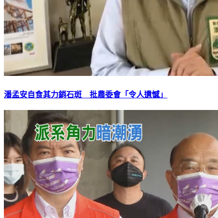
潘孟安自食其力銷石斑 批農委會「令人遺憾」