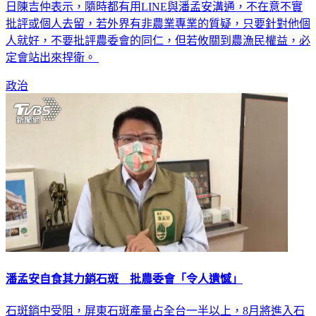
日陳吉仲表示，隨時都有用LINE與潘孟安溝通，不在意不實
批評或個人去留，若外界有非農業專業的質疑，只要針對他個
人就好，不要批評農委會的同仁，但若攸關到農漁民權益，必
定會站出來捍衛。
政治
潘孟安自食其力銷石斑 批農委會「令人遺憾」
石斑銷中受阻，屏東石斑產量占全台一半以上，8月將進入石