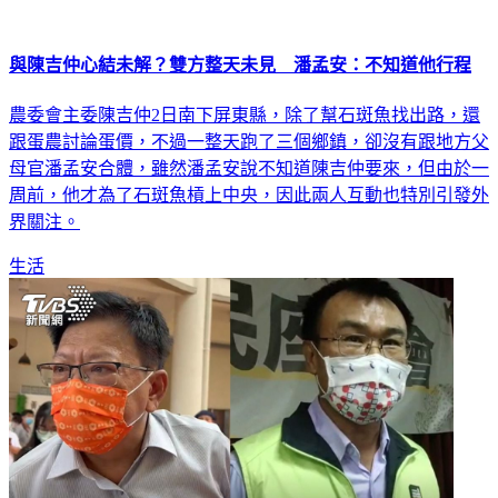
與陳吉仲心結未解？雙方整天未見 潘孟安：不知道他行程
農委會主委陳吉仲2日南下屏東縣，除了幫石斑魚找出路，還
跟蛋農討論蛋價，不過一整天跑了三個鄉鎮，卻沒有跟地方父
母官潘孟安合體，雖然潘孟安說不知道陳吉仲要來，但由於一
周前，他才為了石斑魚槓上中央，因此兩人互動也特別引發外
界關注。
生活