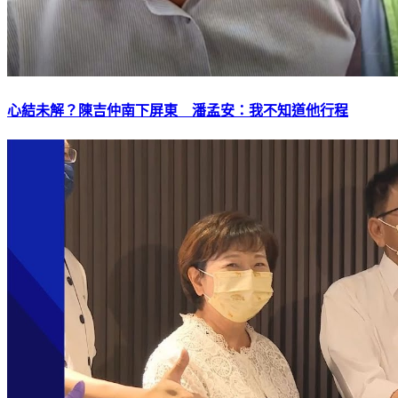
心結未解？陳吉仲南下屏東 潘孟安：我不知道他行程