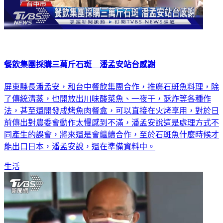
餐飲集團採購三萬斤石斑 潘孟安站台感謝
屏東縣長潘孟安，和台中餐飲集團合作，推廣石斑魚料理，除
了傳統清蒸，也開放出川味酸菜魚、一夜干，酥炸等各種作
法，甚至還開發成烤魚肉餐盒，可以直接在火烤享用，對於日
前傳出對農委會動作太慢感到不滿，潘孟安說這是處理方式不
同產生的誤會，將來還是會繼續合作，至於石斑魚什麼時候才
能出口日本，潘孟安說，還在準備資料中。
生活