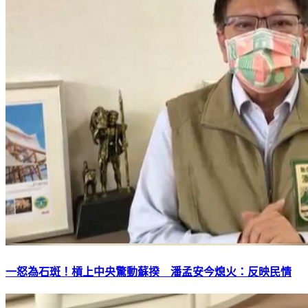
一怒為石斑！槓上中央驚動蘇揆 潘孟安今熄火：反映民情