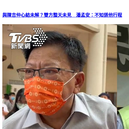
與陳吉仲心結未解？雙方整天未見 潘孟安：不知道他行程