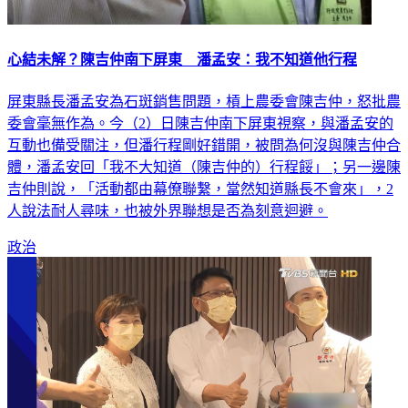
心結未解？陳吉仲南下屏東 潘孟安：我不知道他行程
屏東縣長潘孟安為石斑銷售問題，槓上農委會陳吉仲，怒批農
委會毫無作為。今（2）日陳吉仲南下屏東視察，與潘孟安的
互動也備受關注，但潘行程剛好錯開，被問為何沒與陳吉仲合
體，潘孟安回「我不大知道（陳吉仲的）行程餒」；另一邊陳
吉仲則說，「活動都由幕僚聯繫，當然知道縣長不會來」，2
人說法耐人尋味，也被外界聯想是否為刻意迴避。
政治