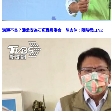
溝通不良？潘孟安為石斑轟農委會 陳吉仲：隨時都LINE