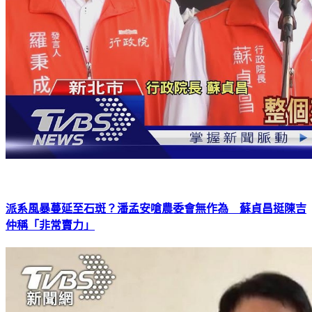
派系風暴蔓延至石斑？潘孟安嗆農委會無作為 蘇貞昌挺陳吉
仲稱「非常賣力」