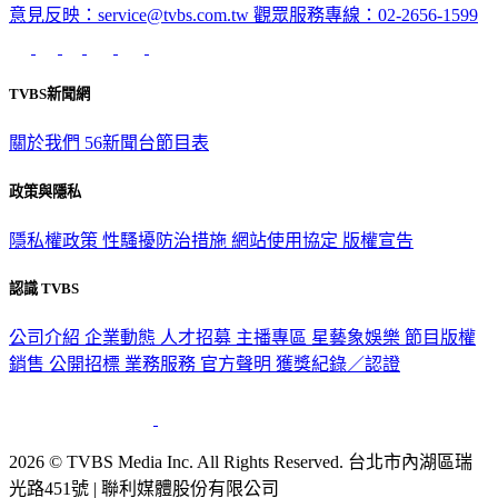
意見反映：service@tvbs.com.tw
觀眾服務專線：02-2656-1599
TVBS新聞網
關於我們
56新聞台節目表
政策與隱私
隱私權政策
性騷擾防治措施
網站使用協定
版權宣告
認識 TVBS
公司介紹
企業動態
人才招募
主播專區
星藝象娛樂
節目版權
銷售
公開招標
業務服務
官方聲明
獲獎紀錄／認證
2026 © TVBS Media Inc. All Rights Reserved. 台北市內湖區瑞
光路451號 | 聯利媒體股份有限公司