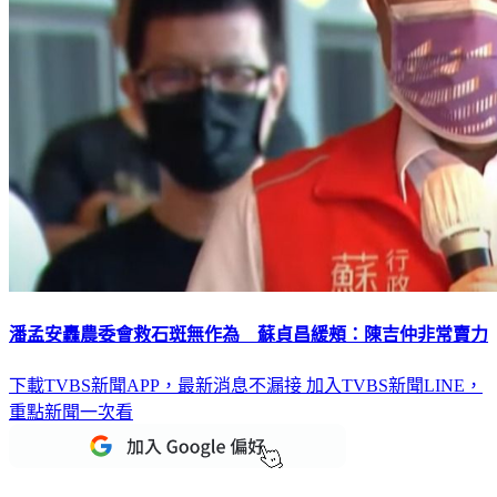
潘孟安轟農委會救石斑無作為 蘇貞昌緩頰：陳吉仲非常賣力
下載TVBS新聞APP，最新消息不漏接
加入TVBS新聞LINE，
重點新聞一次看