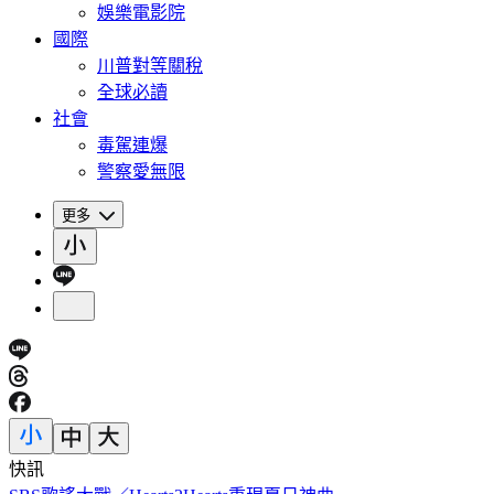
娛樂電影院
國際
川普對等關稅
全球必讀
社會
毒駕連爆
警察愛無限
更多
快訊