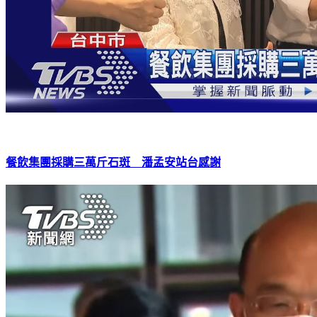
餐飲集團採購三萬斤石斑 潘孟安站台感謝