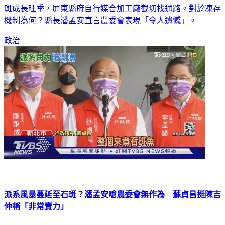
斑成長旺季，屏東縣府自行媒合加工廠截切找通路。對於凍存
機制為何？縣長潘孟安直言農委會表現「令人遺憾」。
政治
派系風暴蔓延至石斑？潘孟安嗆農委會無作為 蘇貞昌挺陳吉
仲稱「非常賣力」