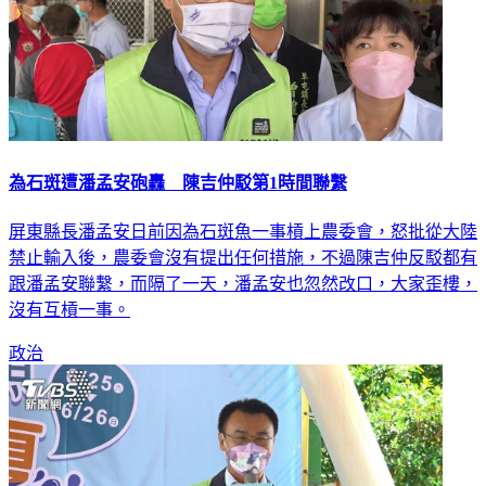
為石斑遭潘孟安砲轟 陳吉仲駁第1時間聯繫
屏東縣長潘孟安日前因為石斑魚一事槓上農委會，怒批從大陸
禁止輸入後，農委會沒有提出任何措施，不過陳吉仲反駁都有
跟潘孟安聯繫，而隔了一天，潘孟安也忽然改口，大家歪樓，
沒有互槓一事。
政治