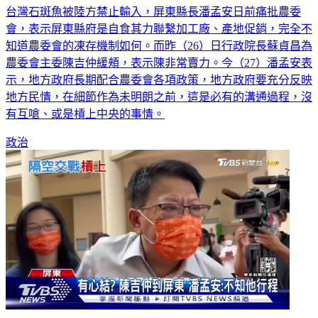
台灣石斑魚被陸方禁止輸入，屏東縣長潘孟安日前痛批農委
會，表示屏東縣府是自食其力聯繫加工廠、產地促銷，完全不
知道農委會的凍存機制如何。而昨（26）日行政院長蘇貞昌為
農委會主委陳吉仲緩頰，表示陳非常賣力。今（27）潘孟安表
示，地方政府長期配合農委會各項政策，地方政府要充分反映
地方民情，在細節作為未明朗之前，這是必有的溝通過程，沒
有互嗆、或是槓上中央的事情。
政治