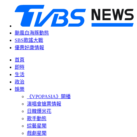
颱風白海豚動態
SBS歌謠大戰
優惠好康情報
首頁
即時
生活
政治
娛樂
《VPOPASIA》開播
演唱會搶票情報
日韓爆米花
歌手動態
綜藝星聞
戲劇星聞