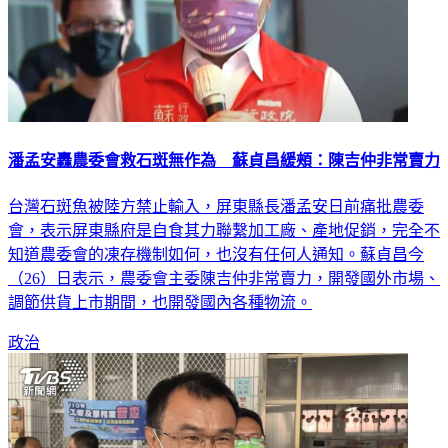
潘孟安轟農委會救石斑無作為 蘇貞昌緩頰：陳吉仲非常賣力
台灣石斑魚被陸方禁止輸入，屏東縣長潘孟安日前痛批農委
會，表示屏東縣府是自食其力聯繫加工廠、產地促銷，完全不
知道農委會的凍存機制如何，也沒有任何人通知。蘇貞昌今
（26）日表示，農委會主委陳吉仲非常賣力，開發國外市場、
調節供貨上市期間，也開發國內各種物流。
政治