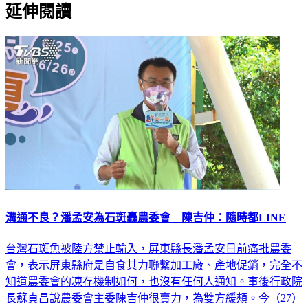
延伸閱讀
溝通不良？潘孟安為石斑轟農委會 陳吉仲：隨時都LINE
台灣石斑魚被陸方禁止輸入，屏東縣長潘孟安日前痛批農委
會，表示屏東縣府是自食其力聯繫加工廠、產地促銷，完全不
知道農委會的凍存機制如何，也沒有任何人通知。事後行政院
長蘇貞昌說農委會主委陳吉仲很賣力，為雙方緩頰。今（27）