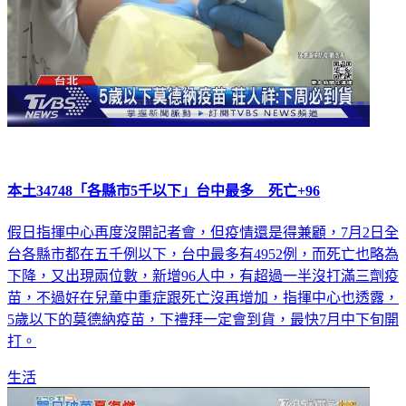
本土34748「各縣市5千以下」台中最多 死亡+96
假日指揮中心再度沒開記者會，但疫情還是得兼顧，7月2日全
台各縣市都在五千例以下，台中最多有4952例，而死亡也略為
下降，又出現兩位數，新增96人中，有超過一半沒打滿三劑疫
苗，不過好在兒童中重症跟死亡沒再增加，指揮中心也透露，
5歲以下的莫德納疫苗，下禮拜一定會到貨，最快7月中下旬開
打。
生活