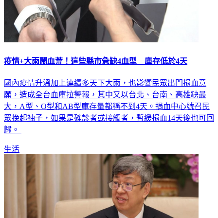
疫情+大雨鬧血荒！這些縣市急缺4血型 庫存低於4天
國內疫情升溫加上連續多天下大雨，也影響民眾出門捐血意
願，造成全台血庫拉警報，其中又以台北、台南、高雄缺最
大，A型、O型和AB型庫存量都稱不到4天。捐血中心號召民
眾挽起袖子，如果是確診者或接觸者，暫緩捐血14天後也可回
歸。
生活