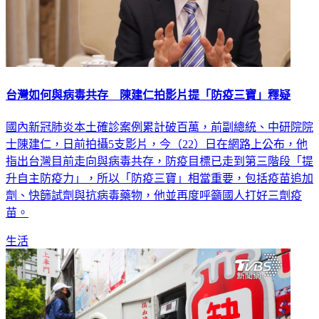
台灣如何與病毒共存 陳建仁拍影片提「防疫三寶」釋疑
國內新冠肺炎本土確診案例累計破百萬，前副總統、中研院院
士陳建仁，日前拍攝5支影片，今（22）日在網路上公布，他
指出台灣目前走向與病毒共存，防疫目標已走到第三階段「提
升自主防疫力」，所以「防疫三寶」相當重要，包括疫苗追加
劑、快篩試劑與抗病毒藥物，他並再度呼籲國人打好三劑疫
苗。
生活