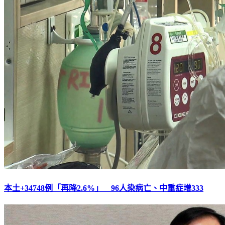
本土+34748例「再降2.6%」 96人染病亡、中重症增333