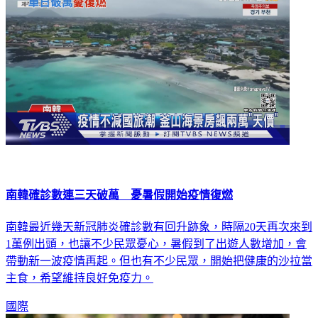
南韓確診數連三天破萬 憂暑假開始疫情復燃
南韓最近幾天新冠肺炎確診數有回升跡象，時隔20天再次來到
1萬例出頭，也讓不少民眾憂心，暑假到了出遊人數增加，會
帶動新一波疫情再起。但也有不少民眾，開始把健康的沙拉當
主食，希望維持良好免疫力。