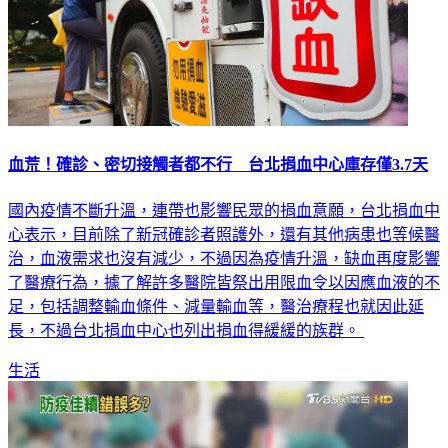
血荒！確診、密切接觸者都不行 台北捐血中心庫存僅3.7天
國內疫情不斷升溫，連帶也影響民眾的捐血意願，台北捐血中
心表示，目前除了新冠確診者照護外，還有其他病患也等候醫
治，血液需求也沒有減少，不過因為疫情升溫，缺血再度影響
了醫療行為，據了解許多醫院皆祭出用限血令以因應血液的不
足，包括調整輸血條件、減量輸血等，醫治療程也就因此延
長，不過台北捐血中心也列出捐血得緩緩的族群。
生活