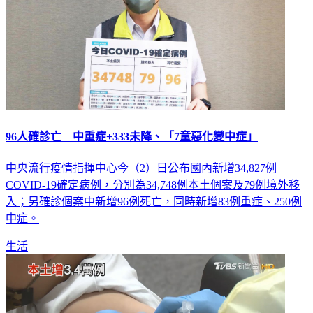
96人確診亡 中重症+333未降、「7童惡化變中症」
中央流行疫情指揮中心今（2）日公布國內新增34,827例
COVID-19確定病例，分別為34,748例本土個案及79例境外移
入；另確診個案中新增96例死亡，同時新增83例重症、250例
中症。
生活