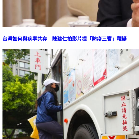
台灣如何與病毒共存 陳建仁拍影片提「防疫三寶」釋疑