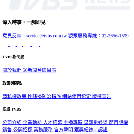
深入時事，一觸即見
意見反映：service@tvbs.com.tw
觀眾服務專線：02-2656-1599
TVBS新聞網
關於我們
56新聞台節目表
政策與隱私
隱私權政策
性騷擾防治措施
網站使用協定
版權宣告
認識 TVBS
公司介紹
企業動態
人才招募
主播專區
星藝象娛樂
節目版權