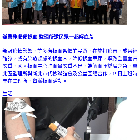
辦業務順便捐血 監理所邀民眾一起解血荒
新冠疫情影響，許多有捐血習慣的民眾，在施打疫苗，或曾經
確診，或有染疫疑慮的捐血人，降低捐血意願，導致全臺血荒
嚴重，國內捐血中心貯血量嚴重不足，為解血庫燃眉之急，臺
北區監理所與新北市代檢聯誼會及公益團體合作，19日上班時
間在監理所，舉辦捐血活動。
生活