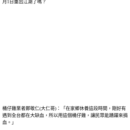
書宣布林內總店，要無限期停烤的桶仔雞業者大仁哥，難道7
月1日重出江湖了嗎？
桶仔雞業者鄭敬仁(大仁哥)：「在家鄉休養這段時間，剛好有
遇到全台都在大缺血，所以用這個桶仔雞，讓民眾能踴躍來捐
血。」