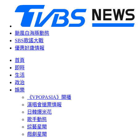
颱風白海豚動態
SBS歌謠大戰
優惠好康情報
首頁
即時
生活
政治
娛樂
《VPOPASIA》開播
演唱會搶票情報
日韓爆米花
歌手動態
綜藝星聞
戲劇星聞