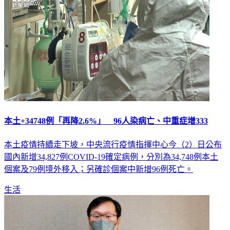
本土+34748例「再降2.6%」 96人染病亡、中重症增333
本土疫情持續走下坡，中央流行疫情指揮中心今（2）日公布
國內新增34,827例COVID-19確定病例，分別為34,748例本土
個案及79例境外移入；另確診個案中新增96例死亡。
生活