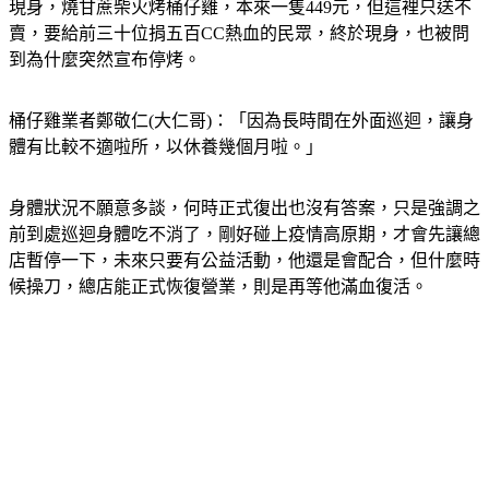
原來他還在休息中，但要鼓勵大家踴躍出來捐血，大仁哥抱病
現身，燒甘蔗柴火烤桶仔雞，本來一隻449元，但這裡只送不
賣，要給前三十位捐五百CC熱血的民眾，終於現身，也被問
到為什麼突然宣布停烤。
桶仔雞業者鄭敬仁(大仁哥)：「因為長時間在外面巡迴，讓身
體有比較不適啦所，以休養幾個月啦。」
身體狀況不願意多談，何時正式復出也沒有答案，只是強調之
前到處巡迴身體吃不消了，剛好碰上疫情高原期，才會先讓總
店暫停一下，未來只要有公益活動，他還是會配合，但什麼時
候操刀，總店能正式恢復營業，則是再等他滿血復活。