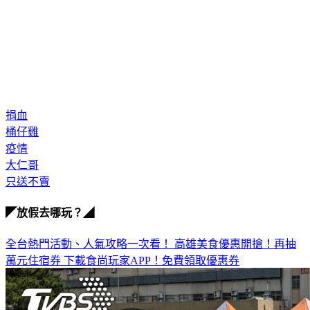
捐血
桶仔雞
疫情
大仁哥
只送不賣
◤放假去哪玩？◢
全台熱門活動、人氣攻略一次看！
高雄美食優惠開搶！再抽
萬元住宿券
下載食尚玩家APP！免費領取優惠券