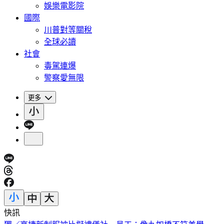
娛樂電影院
國際
川普對等關稅
全球必讀
社會
毒駕連爆
警察愛無限
更多
快訊