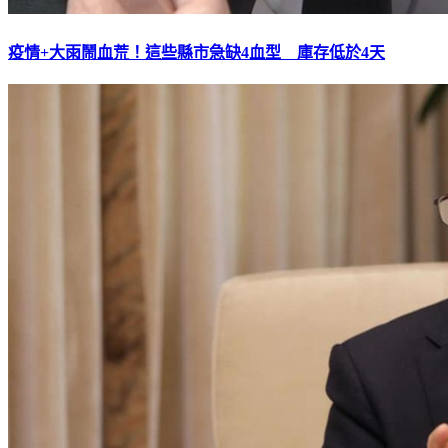
疫情+大雨鬧血荒！這些縣市急缺4血型 庫存低於4天