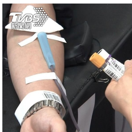
辦業務順便捐血 監理所邀民眾一起解血荒