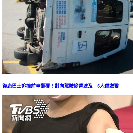
復康巴士追撞前車翻覆！對向駕駛慘遭波及 6人傷送醫