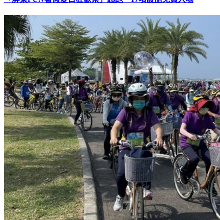
「屏東FUN暑假夏日狂歡祭」起跑 17項設施免費入場