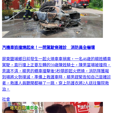
汽機車追撞燒起來！一問駕駛竟確診 消防員全嚇壞
屏東鹽埔鄉日前發生一起火燒車車禍案，一名46歲的楊姓轎車
駕駛，直行撞上正要左轉的59歲陳姓騎士，陳男當場被撞飛，
意識不清，楊男的轎車撞擊後5秒隨即起火燃燒，消防隊獲報
到場將火勢撲滅，準備上救護車時，楊男趕緊告知自己是確診
者，救護人員聽聞都嚇了一跳，穿上防護衣將2人送往醫院救
治。
社會