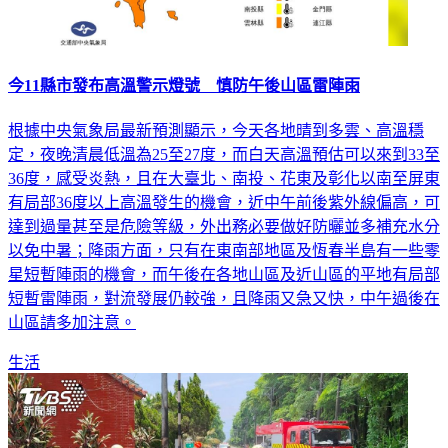
今11縣市發布高溫警示燈號 慎防午後山區雷陣雨
根據中央氣象局最新預測顯示，今天各地晴到多雲、高溫穩
定，夜晚清晨低溫為25至27度，而白天高溫預估可以來到33至
36度，感受炎熱，且在大臺北、南投、花東及彰化以南至屏東
有局部36度以上高溫發生的機會，近中午前後紫外線偏高，可
達到過量甚至是危險等級，外出務必要做好防曬並多補充水分
以免中暑；降雨方面，只有在東南部地區及恆春半島有一些零
星短暫陣雨的機會，而午後在各地山區及近山區的平地有局部
短暫雷陣雨，對流發展仍較強，且降雨又急又快，中午過後在
山區請多加注意。
生活