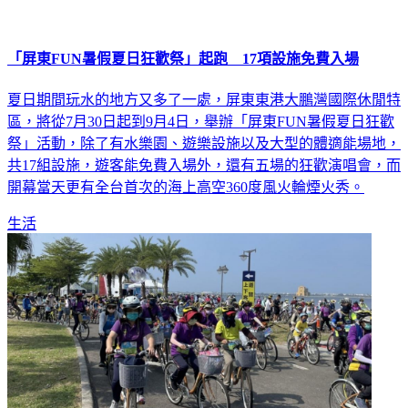
「屏東FUN暑假夏日狂歡祭」起跑 17項設施免費入場
夏日期間玩水的地方又多了一處，屏東東港大鵬灣國際休閒特
區，將從7月30日起到9月4日，舉辦「屏東FUN暑假夏日狂歡
祭」活動，除了有水樂園、遊樂設施以及大型的體適能場地，
共17組設施，遊客能免費入場外，還有五場的狂歡演唱會，而
開幕當天更有全台首次的海上高空360度風火輪煙火秀。
生活