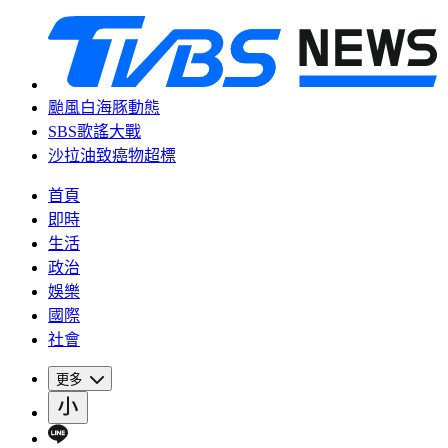
颱風白海豚動態
SBS歌謠大戰
沙拉油致癌物超標
首頁
即時
生活
政治
娛樂
國際
社會
更多