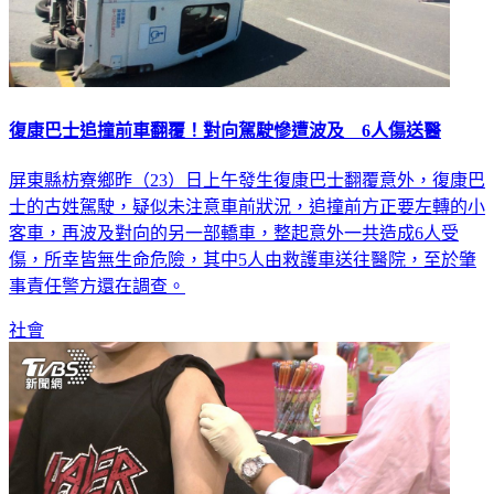
復康巴士追撞前車翻覆！對向駕駛慘遭波及 6人傷送醫
屏東縣枋寮鄉昨（23）日上午發生復康巴士翻覆意外，復康巴
士的古姓駕駛，疑似未注意車前狀況，追撞前方正要左轉的小
客車，再波及對向的另一部轎車，整起意外一共造成6人受
傷，所幸皆無生命危險，其中5人由救護車送往醫院，至於肇
事責任警方還在調查。
社會