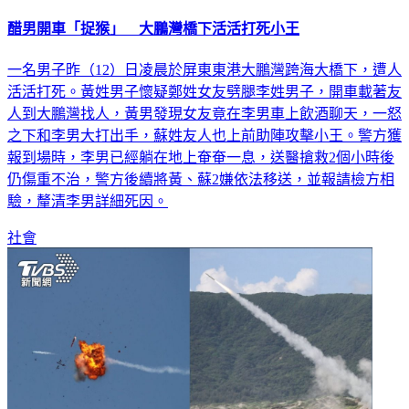
醋男開車「捉猴」 大鵬灣橋下活活打死小王
一名男子昨（12）日凌晨於屏東東港大鵬灣跨海大橋下，遭人
活活打死。黃姓男子懷疑鄭姓女友劈腿李姓男子，開車載著友
人到大鵬灣找人，黃男發現女友竟在李男車上飲酒聊天，一怒
之下和李男大打出手，蘇姓友人也上前助陣攻擊小王。警方獲
報到場時，李男已經躺在地上奄奄一息，送醫搶救2個小時後
仍傷重不治，警方後續將黃、蘇2嫌依法移送，並報請檢方相
驗，釐清李男詳細死因。
社會