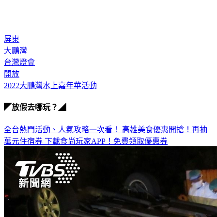
屏東
大鵬灣
台灣燈會
開放
2022大鵬灣水上嘉年華活動
◤放假去哪玩？◢
全台熱門活動、人氣攻略一次看！
高雄美食優惠開搶！再抽
萬元住宿券
下載食尚玩家APP！免費領取優惠券