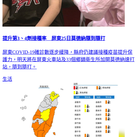
提升第3、4劑接種率 屏東25日莫德納隨到隨打
屏東COVID-19確診數逐步緩降，縣府仍建議接種疫苗提升保
護力，明天將在屏東火車站及33個鄉鎮衛生所加開莫德納速打
站，隨到隨打。
生活