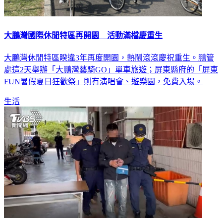
大鵬灣國際休閒特區再開園 活動滿檔慶重生
大鵬灣休閒特區睽違3年再度開園，熱鬧滾滾慶祝重生。鵬管
處這2天舉辦「大鵬灣藝騎GO」單車旅遊；屏東縣府的「屏東
FUN暑假夏日狂歡祭」則有演唱會、遊樂園，免費入場。
生活