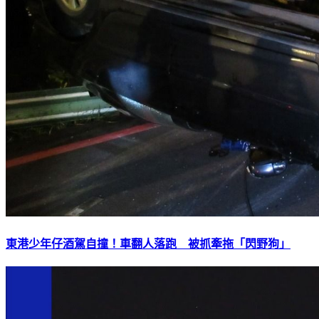
東港少年仔酒駕自撞！車翻人落跑 被抓牽拖「閃野狗」