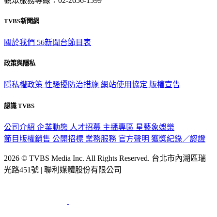
觀眾服務專線：02-2656-1599
TVBS新聞網
關於我們
56新聞台節目表
政策與隱私
隱私權政策
性騷擾防治措施
網站使用協定
版權宣告
認識 TVBS
公司介紹
企業動態
人才招募
主播專區
星藝象娛樂
節目版權銷售
公開招標
業務服務
官方聲明
獲獎紀錄／認證
2026 © TVBS Media Inc. All Rights Reserved. 台北市內湖區瑞
光路451號 | 聯利媒體股份有限公司