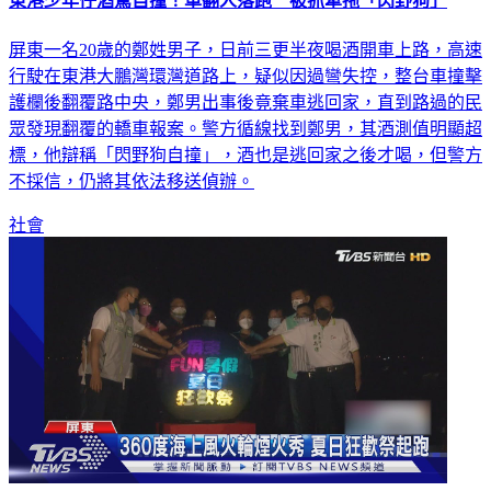
東港少年仔酒駕自撞！車翻人落跑 被抓牽拖「閃野狗」
屏東一名20歲的鄭姓男子，日前三更半夜喝酒開車上路，高速
行駛在東港大鵬灣環灣道路上，疑似因過彎失控，整台車撞擊
護欄後翻覆路中央，鄭男出事後竟棄車逃回家，直到路過的民
眾發現翻覆的轎車報案。警方循線找到鄭男，其酒測值明顯超
標，他辯稱「閃野狗自撞」，酒也是逃回家之後才喝，但警方
不採信，仍將其依法移送偵辦。
社會