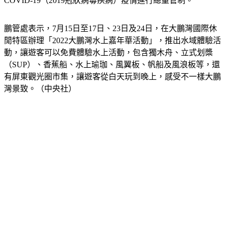
照明，成為日夜都適合遊客遊的景點，水域體驗活動也會因應
COVID-19（2019冠狀病毒疾病）疫情進行總量管制。
鵬管處表示，7月15日至17日、23日及24日，在大鵬灣國際休
閒特區辦理「2022大鵬灣水上嘉年華活動」，推出水域體驗活
動，讓遊客可以免費體驗水上活動，包含獨木舟、立式划槳
（SUP）、香蕉船、水上瑜珈、風翼板、帆船及風浪板等，還
有屏東觀光圈市集，讓遊客從白天玩到晚上，感受不一樣大鵬
灣景致。（中央社）