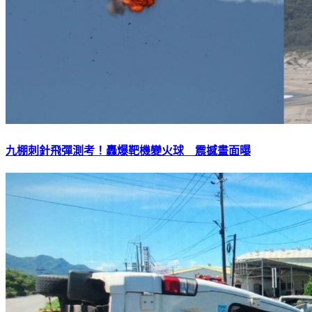
九棚刺針飛彈測考！轟爆靶機變火球 震撼畫面曝