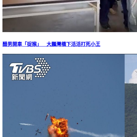
醋男開車「捉猴」 大鵬灣橋下活活打死小王