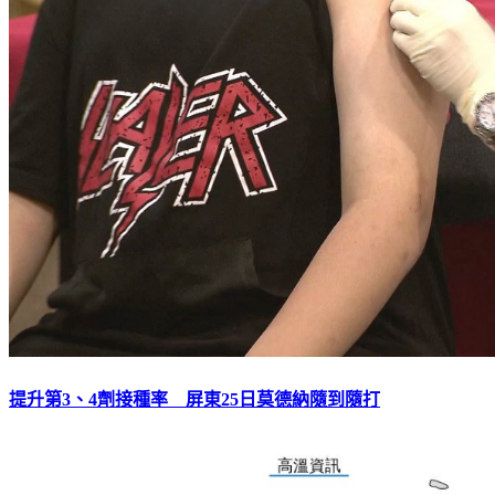
提升第3、4劑接種率 屏東25日莫德納隨到隨打