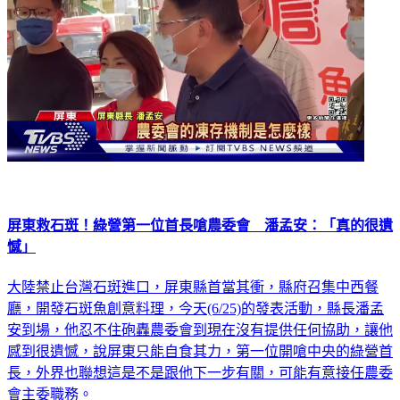
屏東救石斑！綠營第一位首長嗆農委會 潘孟安：「真的很遺
憾」
大陸禁止台灣石斑進口，屏東縣首當其衝，縣府召集中西餐
廳，開發石斑魚創意料理，今天(6/25)的發表活動，縣長潘孟
安到場，他忍不住砲轟農委會到現在沒有提供任何協助，讓他
感到很遺憾，說屏東只能自食其力，第一位開嗆中央的綠營首
長，外界也聯想這是不是跟他下一步有關，可能有意接任農委