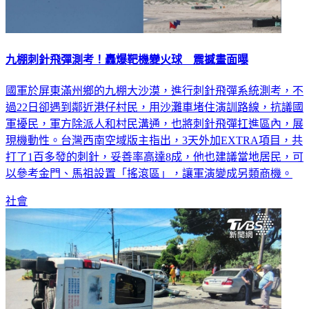
九棚刺針飛彈測考！轟爆靶機變火球 震撼畫面曝
國軍於屏東滿州鄉的九棚大沙漠，進行刺針飛彈系統測考，不
過22日卻遇到鄰近港仔村民，用沙灘車堵住演訓路線，抗議國
軍擾民，軍方除派人和村民溝通，也將刺針飛彈扛進區內，展
現機動性。台灣西南空域版主指出，3天外加EXTRA項目，共
打了1百多發的刺針，妥善率高達8成，他也建議當地居民，可
以參考金門、馬祖設置「搖滾區」，讓軍演變成另類商機。
社會