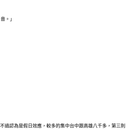
鼻音。」
，不過認為是假日效應，較多的集中台中跟高雄八千多，第三則