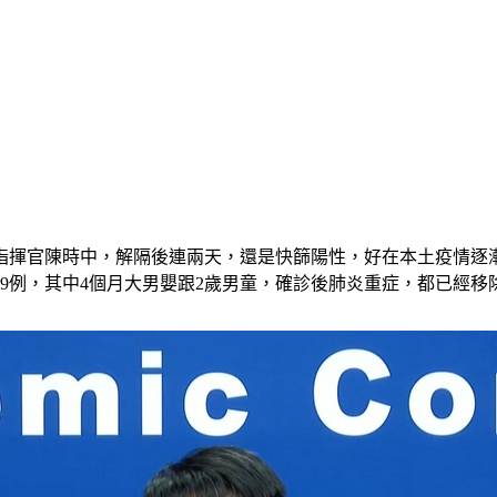
指揮官陳時中，解隔後連兩天，還是快篩陽性，好在本土疫情逐漸
09例，其中4個月大男嬰跟2歲男童，確診後肺炎重症，都已經