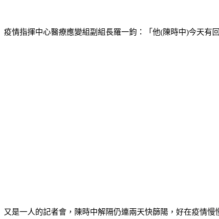
疫情指揮中心醫療應變組副組長羅一鈞：「他(陳時中)今天有
又是一人的記者會，陳時中解隔仍連兩天快篩陽，好在疫情慢慢