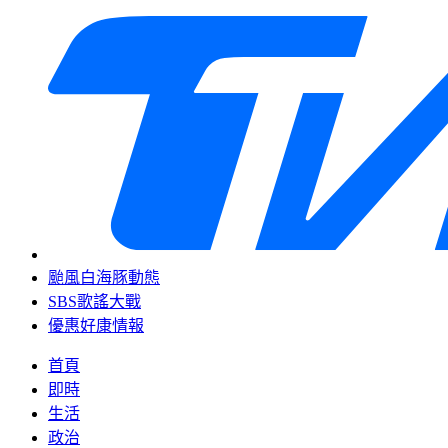
颱風白海豚動態
SBS歌謠大戰
優惠好康情報
首頁
即時
生活
政治