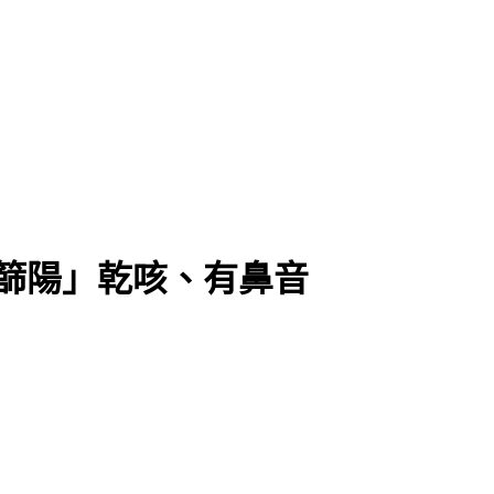
篩陽」乾咳、有鼻音