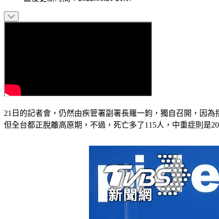
21日的記者會，仍然由疾管署副署長羅一鈞，獨自召開，因為
但全台都正脫離高原期，不過，死亡多了115人，中重症則是2