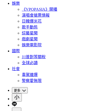
娛樂
《VPOPASIA》開播
演唱會搶票情報
日韓爆米花
歌手動態
綜藝星聞
戲劇星聞
娛樂電影院
國際
川普對等關稅
全球必讀
社會
毒駕連爆
警察愛無限
更多