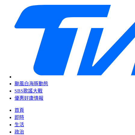
颱風白海豚動態
SBS歌謠大戰
優惠好康情報
首頁
即時
生活
政治