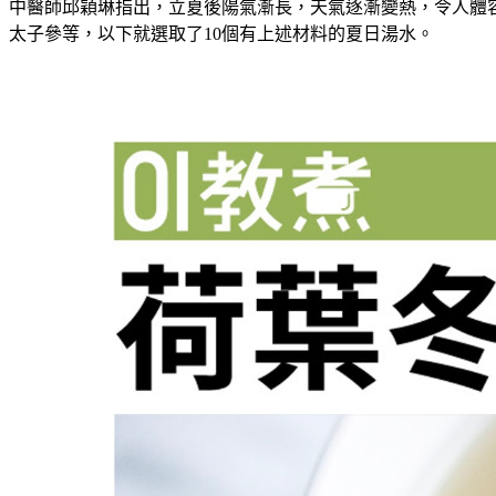
中醫師邱穎琳指出，立夏後陽氣漸長，天氣逐漸變熱，令人體
太子參等，以下就選取了10個有上述材料的夏日湯水。