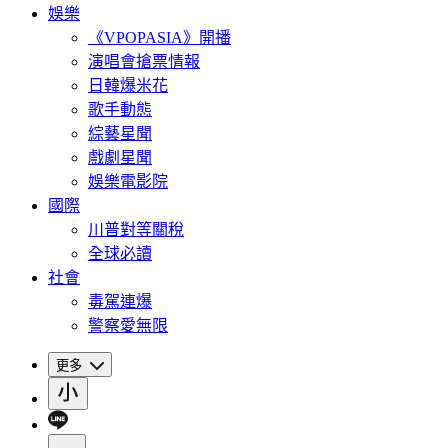
娛樂
《VPOPASIA》開播
演唱會搶票情報
日韓爆米花
歌手動態
綜藝星聞
戲劇星聞
娛樂電影院
國際
川普對等關稅
全球必讀
社會
毒駕連爆
警察愛無限
更多