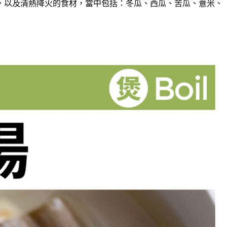
，以及清熱降火的食材，當中包括：冬瓜、西瓜、苦瓜、薏米、