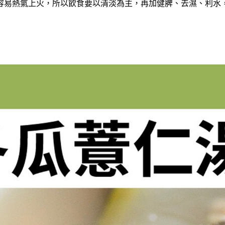
容易熱氣上火，所以飲食要以清淡為主，再加健脾、去濕、利水