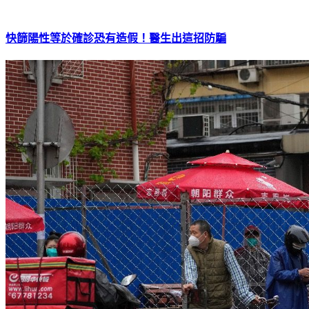
快篩陽性等於確診恐有造假！醫生出這招防騙