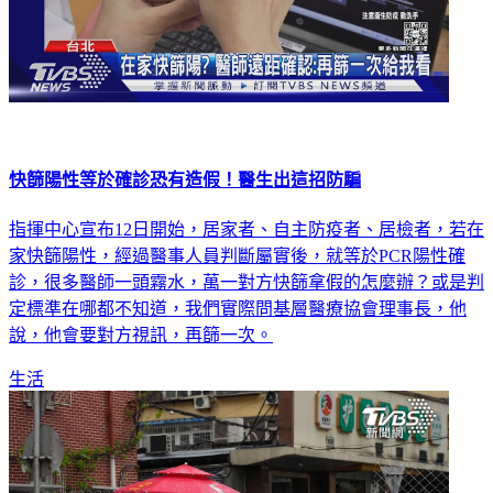
快篩陽性等於確診恐有造假！醫生出這招防騙
指揮中心宣布12日開始，居家者、自主防疫者、居檢者，若在
家快篩陽性，經過醫事人員判斷屬實後，就等於PCR陽性確
診，很多醫師一頭霧水，萬一對方快篩拿假的怎麼辦？或是判
定標準在哪都不知道，我們實際問基層醫療協會理事長，他
說，他會要對方視訊，再篩一次。
生活