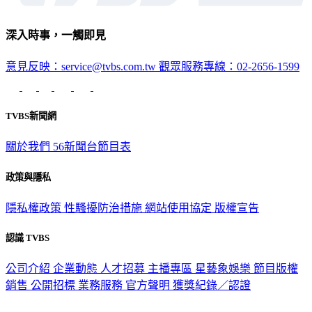
深入時事，一觸即見
意見反映：service@tvbs.com.tw
觀眾服務專線：02-2656-1599
TVBS新聞網
關於我們
56新聞台節目表
政策與隱私
隱私權政策
性騷擾防治措施
網站使用協定
版權宣告
認識 TVBS
公司介紹
企業動態
人才招募
主播專區
星藝象娛樂
節目版權
銷售
公開招標
業務服務
官方聲明
獲獎紀錄／認證