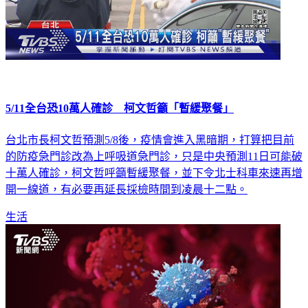
5/11全台恐10萬人確診 柯文哲籲「暫緩聚餐」
台北市長柯文哲預測5/8後，疫情會進入黑暗期，打算把目前
的防疫急門診改為上呼吸道急門診，只是中央預測11日可能破
十萬人確診，柯文哲呼籲暫緩聚餐，並下令北士科車來速再增
開一線道，有必要再延長採檢時間到凌晨十二點。
生活