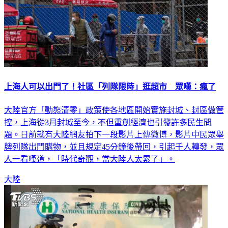
上海人可以出門了！社區「列隊限時」逛超市 眾嘆：瘋了
大陸官方「動態清零」政策使各地區開始實施封城、封區做管
控，上海從3月封城至今，不但重創經濟也引發許多民生問
題。日前就有大陸網友拍下一段影片上傳微博，影片中民眾舉
牌列隊出門購物，並且規定45分鐘後帶回，引起千人轉發，眾
人一看嘆道，「時代奇觀，當大陸人太累了」。
大陸