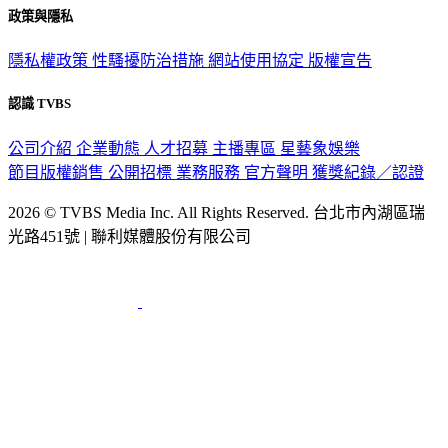
政策與隱私
隱私權政策
性騷擾防治措施
網站使用協定
版權宣告
認識 TVBS
公司介紹
企業動態
人才招募
主播專區
星藝象娛樂
節目版權銷售
公開招標
業務服務
官方聲明
獲獎紀錄／認證
2026 © TVBS Media Inc. All Rights Reserved. 台北市內湖區瑞
光路451號 | 聯利媒體股份有限公司