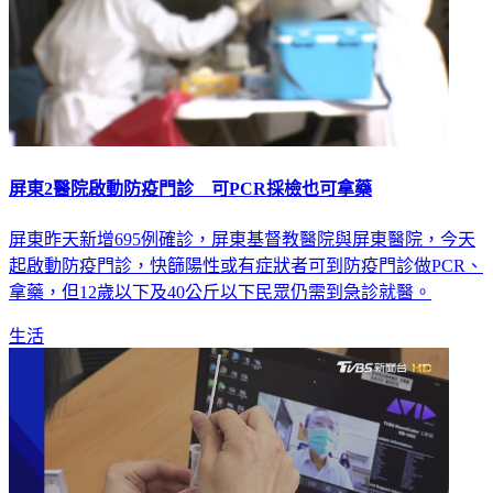
屏東2醫院啟動防疫門診 可PCR採檢也可拿藥
屏東昨天新增695例確診，屏東基督教醫院與屏東醫院，今天
起啟動防疫門診，快篩陽性或有症狀者可到防疫門診做PCR、
拿藥，但12歲以下及40公斤以下民眾仍需到急診就醫。
生活