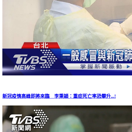
新冠疫情高峰即將來臨 李秉穎：重症死亡率恐攀升...!