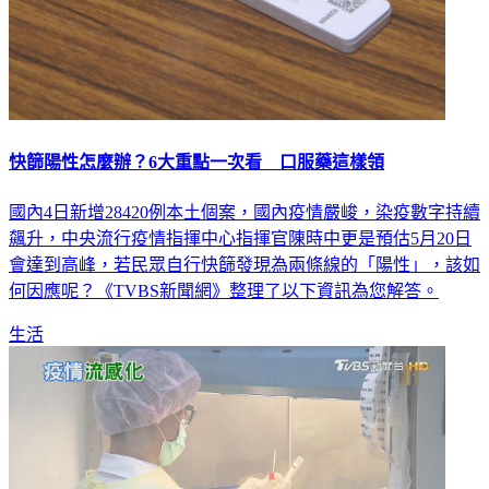
快篩陽性怎麼辦？6大重點一次看 口服藥這樣領
國內4日新增28420例本土個案，國內疫情嚴峻，染疫數字持續
飆升，中央流行疫情指揮中心指揮官陳時中更是預估5月20日
會達到高峰，若民眾自行快篩發現為兩條線的「陽性」，該如
何因應呢？《TVBS新聞網》整理了以下資訊為您解答。
生活