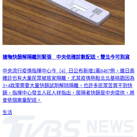
搶嘸快篩解隔離別緊張 中央依確診數配送、雙北今可到貨
中央流行疫情指揮中心今（4）日公布新增2萬8487例，連日高
確診也有大量民眾被居家隔離，尤其疫情熱點北北基桃園因為
3+4政策需要大量快篩試劑解除隔離，也許多民眾苦買不到快
篩，指揮中心發言人莊人祥指出，居隔者快篩是中央提供，將
會依個案量配送。
生活