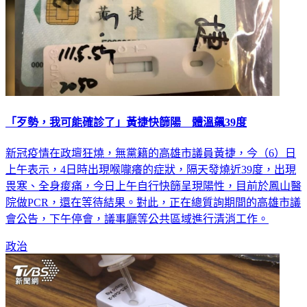
「歹勢，我可能確診了」黃捷快篩陽 體溫飆39度
新冠疫情在政壇狂燒，無黨籍的高雄市議員黃捷，今（6）日
上午表示，4日時出現喉嚨癢的症狀，隔天發燒近39度，出現
畏寒、全身痠痛，今日上午自行快篩呈現陽性，目前於鳳山醫
院做PCR，還在等待結果。對此，正在總質詢期間的高雄市議
會公告，下午停會，議事廳等公共區域進行清消工作。
政治