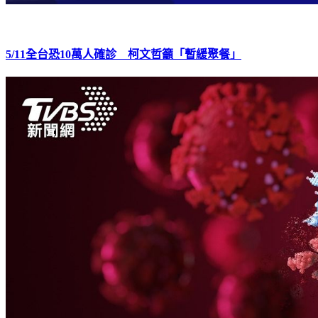
5/11全台恐10萬人確診 柯文哲籲「暫緩聚餐」