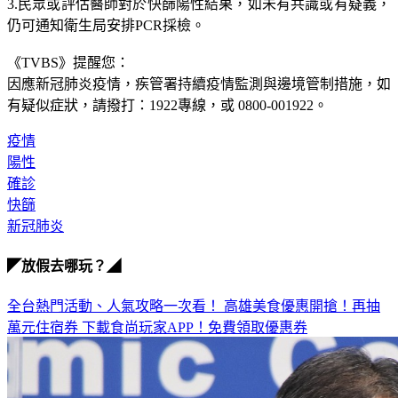
3.民眾或評估醫師對於快篩陽性結果，如未有共識或有疑義，
仍可通知衛生局安排PCR採檢。
《TVBS》提醒您：
因應新冠肺炎疫情，疾管署持續疫情監測與邊境管制措施，
如
有疑似症狀，請撥打：1922專線，或 0800-001922。
疫情
陽性
確診
快篩
新冠肺炎
◤放假去哪玩？◢
全台熱門活動、人氣攻略一次看！
高雄美食優惠開搶！再抽
萬元住宿券
下載食尚玩家APP！免費領取優惠券