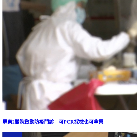
屏東2醫院啟動防疫門診 可PCR採檢也可拿藥