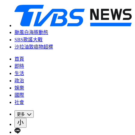
颱風白海豚動態
SBS歌謠大戰
沙拉油致癌物超標
首頁
即時
生活
政治
娛樂
國際
社會
更多