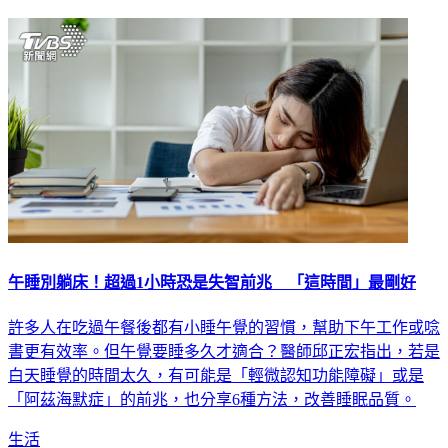
午睡別躺床！超過1小時恐是失智前兆 「這時間」最剛好
許多人在吃過午餐後都有小睡午覺的習慣，幫助下午工作或唸
書更有效率。但午覺要睡多久才適合？醫師邱正宏指出，若是
白天睡覺的時間太久，有可能是「輕微認知功能障礙」或是
「阿茲海默症」的前兆，也分享6種方法，改善睡眠品質。
生活