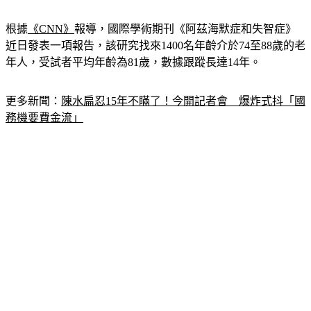
根據
《CNN》
報導，國際學術期刊《阿茲海默症和失智症》
近日發表一項報告，該研究找來1400名年齡介於74至88歲的老
年人，受試者平均年齡為81歲，數據跟蹤長達14年。
更多新聞：
陳水扁忍15年不瞞了！今開記者會　爆炸式抖「國
務機要費金流」