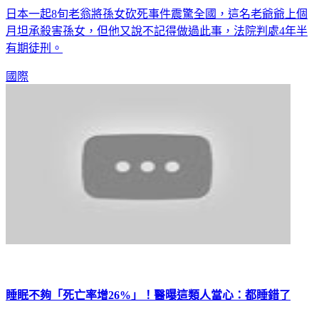
日本一起8旬老翁將孫女砍死事件震驚全國，這名老爺爺上個
月坦承殺害孫女，但他又說不記得做過此事，法院判處4年半
有期徒刑。
國際
睡眠不夠「死亡率增26%」！醫曝這類人當心：都睡錯了