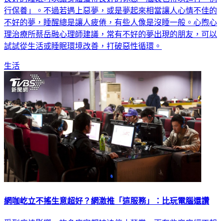
行保養」。不過若遇上惡夢，或是夢起來相當讓人心情不佳的
不好的夢，睡醒總是讓人疲倦，有些人像是沒睡一般。心煦心
理治療所蔡岳融心理師建議，常有不好的夢出現的朋友，可以
試試從生活或睡眠環境改善，打破惡性循環。
生活
網咖屹立不搖生意超好？網激推「這服務」：比玩電腦還讚