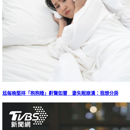
尪每晚堅持「抱抱睡」鼾聲如雷 妻失眠崩潰：我想分房