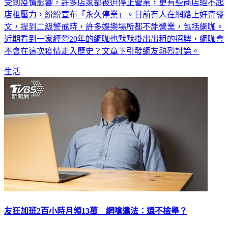
受到疫情影響，許多店家都被迫停止營業，更有些商店經不起
店租壓力，紛紛宣布「永久停業」。日前有人在網路上好奇發
文，提到二級警戒時，許多娛樂場所都不能營業，包括網咖。
近期看到一家經營20年的網咖也默默掛出出租的招牌，網咖會
不會在這次疫情走入歷史？文章下引發網友熱烈討論。
生活
友狂加班2百小時月領13萬 網嗆違法：還不檢舉？