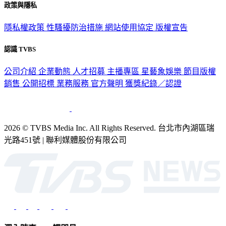
政策與隱私
隱私權政策
性騷擾防治措施
網站使用協定
版權宣告
認識 TVBS
公司介紹
企業動態
人才招募
主播專區
星藝象娛樂
節目版權
銷售
公開招標
業務服務
官方聲明
獲獎紀錄／認證
2026 © TVBS Media Inc. All Rights Reserved. 台北市內湖區瑞
光路451號 | 聯利媒體股份有限公司