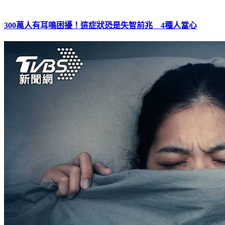
300萬人有耳鳴困擾！這症狀恐是失智前兆 4種人當心