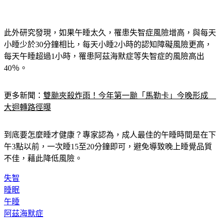
此外研究發現，如果午睡太久，罹患失智症風險增高，與每天
小睡少於30分鐘相比，每天小睡2小時的認知障礙風險更高，
每天午睡超過1小時，罹患阿茲海默症等失智症的風險高出
40％。
更多新聞：
雙颱夾殺炸雨！今年第一颱「馬勒卡」今晚形成　
大迴轉路徑曝
到底要怎麼睡才健康？專家認為，成人最佳的午睡時間是在下
午3點以前，一次睡15至20分鐘即可，避免導致晚上睡覺品質
不佳，藉此降低風險。
失智
睡眠
午睡
阿茲海默症