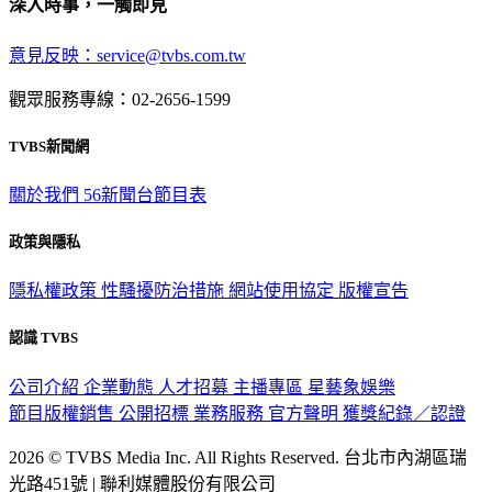
深入時事，一觸即見
意見反映：service@tvbs.com.tw
觀眾服務專線：02-2656-1599
TVBS新聞網
關於我們
56新聞台節目表
政策與隱私
隱私權政策
性騷擾防治措施
網站使用協定
版權宣告
認識 TVBS
公司介紹
企業動態
人才招募
主播專區
星藝象娛樂
節目版權銷售
公開招標
業務服務
官方聲明
獲獎紀錄／認證
2026 © TVBS Media Inc. All Rights Reserved. 台北市內湖區瑞
光路451號 | 聯利媒體股份有限公司