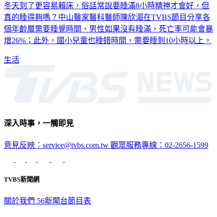
冬天到了更容易賴床，俗話常說要睡滿8小時精神才會好，但
真的睡得夠嗎？中山醫家醫科醫師陳欣湄在TVBS節目分享各
個年齡層需要睡覺時間，男性如果沒有睡滿，死亡率可能會暴
增26%；此外，國小兒童也睡錯時間，需要睡到10小時以上。
生活
深入時事，一觸即見
意見反映：service@tvbs.com.tw
觀眾服務專線：02-2656-1599
TVBS新聞網
關於我們
56新聞台節目表