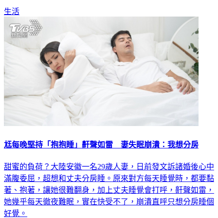
生活
尪每晚堅持「抱抱睡」鼾聲如雷 妻失眠崩潰：我想分房
甜蜜的負荷？大陸安徽一名29歲人妻，日前發文訴諸婚後心中
滿腹委屈，超想和丈夫分房睡。原來對方每天睡覺時，都要黏
著、抱著，讓她很難翻身，加上丈夫睡覺會打呼，鼾聲如雷，
她幾乎每天徹夜難眠，實在快受不了，崩潰直呼只想分房睡個
好覺。