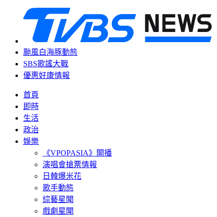
颱風白海豚動態
SBS歌謠大戰
優惠好康情報
首頁
即時
生活
政治
娛樂
《VPOPASIA》開播
演唱會搶票情報
日韓爆米花
歌手動態
綜藝星聞
戲劇星聞