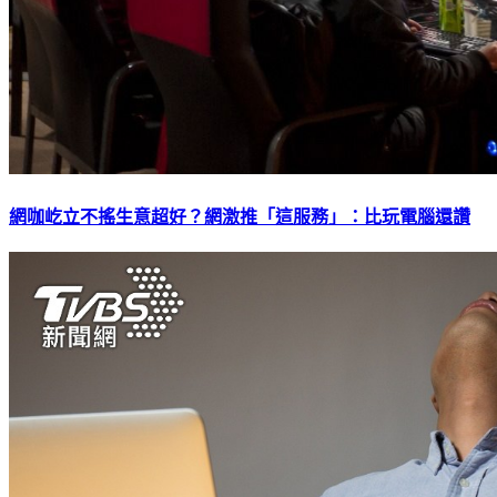
網咖屹立不搖生意超好？網激推「這服務」：比玩電腦還讚