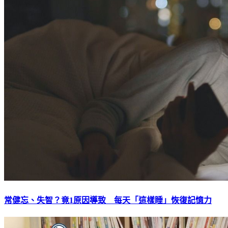
常健忘、失智？竟1原因導致 每天「這樣睡」恢復記憶力