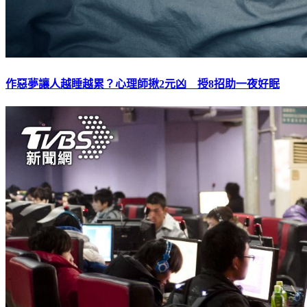
作惡夢讓人越睡越累？心理師揪2元凶 授8招助一夜好眠