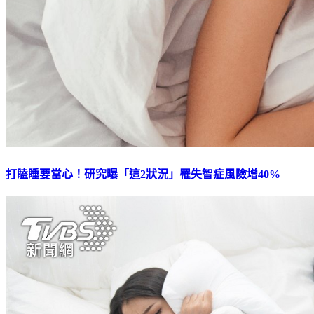
打瞌睡要當心！研究曝「這2狀況」罹失智症風險增40%