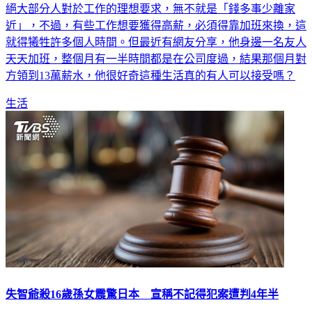
絕大部分人對於工作的理想要求，無不就是「錢多事少離家
近」，不過，有些工作想要獲得高薪，必須得靠加班來換，這
就得犧牲許多個人時間。但最近有網友分享，他身邊一名友人
天天加班，整個月有一半時間都是在公司度過，結果那個月對
方領到13萬薪水，他很好奇這種生活真的有人可以接受嗎？
生活
失智爺殺16歲孫女震驚日本 宣稱不記得犯案遭判4年半