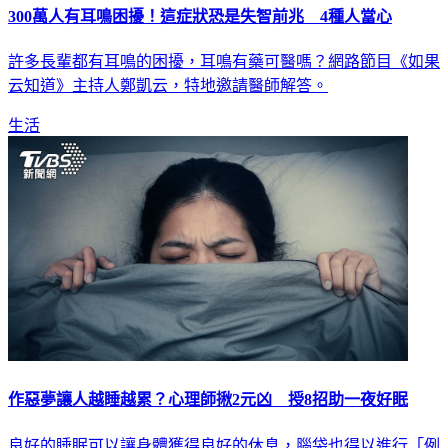
300萬人有耳鳴困擾！這症狀恐是失智前兆 4種人當心
許多長輩都有耳鳴的困擾，耳鳴有藥可醫嗎？網路節目《如果
云知道》主持人鄭凱云，特地邀請醫師解答。
生活
作惡夢讓人越睡越累？心理師揪2元凶 授8招助一夜好眠
良好的睡眠可以讓身體獲得良好的休息，腦袋也得以進行「例