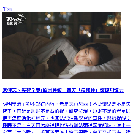
生活
常健忘、失智？竟1原因導致 每天「這樣睡」恢復記憶力
明明學過了卻不記得內容，老是忘東忘西！不要懷疑是不是失
智了，可能是睡眠不足惹的禍。研究發現，睡眠不足的老鼠即
使再怎麼活化神經元，也無法記住新學習的事件。醫師提醒：
睡眠不足，白天再怎麼補眠也沒有辦法彌補深度記憶，晚上一
定要「甘心睡」！千萬不要晚上捨不得睡，白天又起不來，睡