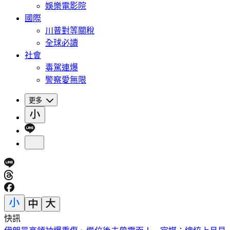
娛樂電影院
國際
川普對等關稅
全球必讀
社會
毒駕連爆
警察愛無限
更多
快訊