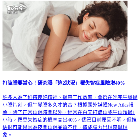
打瞌睡要當心！研究曝「這2狀況」罹失智症風險增40%
許多人為了維持良好精神、提高工作效率，會選在吃完午餐後
小睡片刻，但午覺睡多久才適合？根據國外媒體New Atlas報
導，除了正常睡眠時間以外，經常在白天打瞌睡或午睡超過1
小時，罹患失智症的機率高出40%，儘管目前原因不明，但推
估很可能是因為夜間睡眠品質不佳，造成腦力出現衰退現
象。