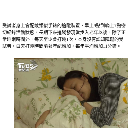
受試者身上會配戴類似手錶的追蹤裝置，早上9點到晚上7點密
切紀錄活動狀態，長期下來追蹤發現當步入老年以後，除了正
常睡眠時間外，每天至少會打盹1次，本身沒有認知障礙的受
試者，白天打盹時間隨著年紀增加，每年平均增加11分鐘。