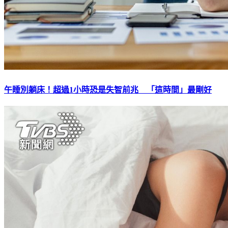
午睡別躺床！超過1小時恐是失智前兆 「這時間」最剛好