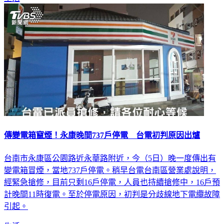
傳變電箱竄煙！永康晚間737戶停電 台電初判原因出爐
台南市永康區公園路近永華路附近，今（5日）晚一度傳出有
變電箱冒煙，當地737戶停電。稍早台電台南區營業處說明，
經緊急搶修，目前只剩16戶停電，人員也持續搶修中，16戶預
計晚間11時復電。至於停電原因，初判是分歧線地下電纜故障
引起。