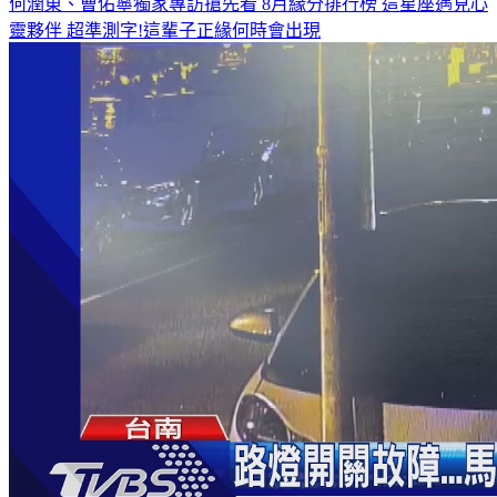
何潤東、曹佑寧獨家專訪搶先看
8月緣分排行榜 這星座遇見心
靈夥伴
超準測字!這輩子正緣何時會出現