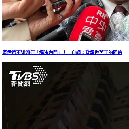
黃偉哲不知如何「解決內鬥」！ 自詡：政壇做苦工的阿信