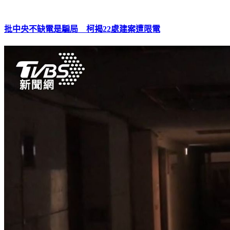
批中央不缺電是騙局 柯揭22處建案遭限電