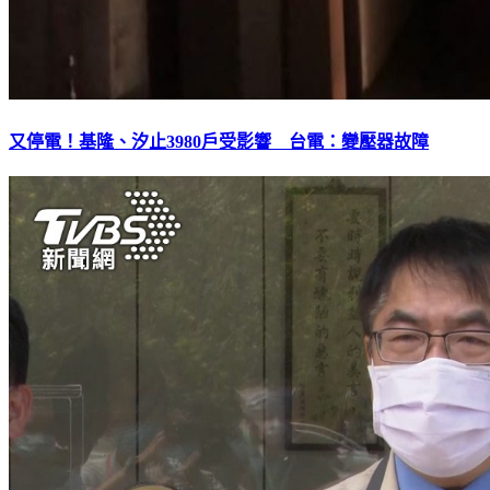
又停電！基隆、汐止3980戶受影響 台電：變壓器故障