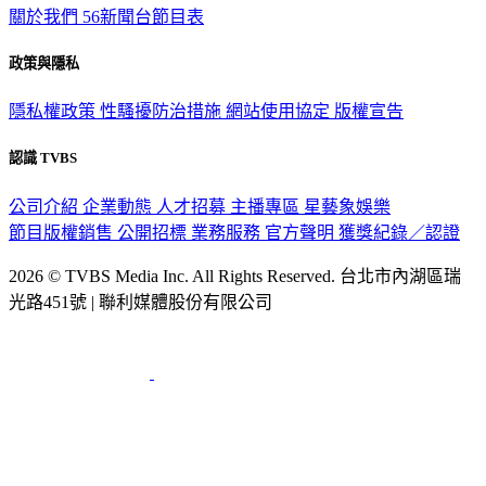
關於我們
56新聞台節目表
政策與隱私
隱私權政策
性騷擾防治措施
網站使用協定
版權宣告
認識 TVBS
公司介紹
企業動態
人才招募
主播專區
星藝象娛樂
節目版權銷售
公開招標
業務服務
官方聲明
獲獎紀錄／認證
2026 © TVBS Media Inc. All Rights Reserved. 台北市內湖區瑞
光路451號 | 聯利媒體股份有限公司