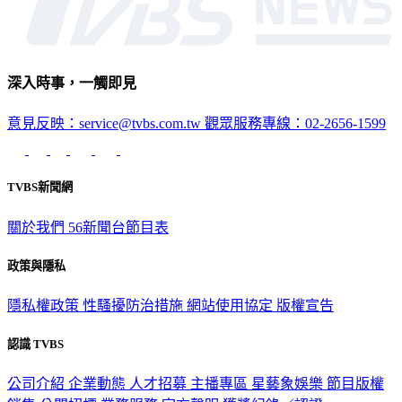
深入時事，一觸即見
意見反映：service@tvbs.com.tw
觀眾服務專線：02-2656-1599
TVBS新聞網
關於我們
56新聞台節目表
政策與隱私
隱私權政策
性騷擾防治措施
網站使用協定
版權宣告
認識 TVBS
公司介紹
企業動態
人才招募
主播專區
星藝象娛樂
節目版權