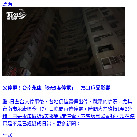
政治
又停電！台南永康「6天5度停電」 7511戶受影響
繼3日全台大停電後，各地仍陸續傳出停、跳電的情況，尤其
台南市永康區今（7）日晚間再傳停電，時間大約維持1至2分
鐘，已是永康區近6天來第5度停電，不禁讓民眾質疑，現在停
電是不是已經變成日常。更多新聞：
生活