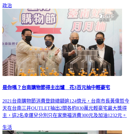
政治
是你嗎？台南購物節得主出爐 花3百元抽中輕豪宅
2021台南購物節消費登錄總額逾124億元，台南市長黃偉哲今
天在台南三井OUTLET抽出2間各約830萬元輕豪宅最大獎得
主，這2名幸運兒分別只在家樂福消費300元及加油1232元。
生活