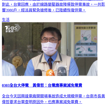
對此，台電回應，由於線路變壓器故障導致停電事故，一共影
響3980戶，經派員緊急搶修後，已陸續恢復供電。
生活
0303全台大停電 黃偉哲：台電應專案減免電費
全台今天因興達電廠開關場事故造成大規模停電，台南市長黃
偉哲要求台電查明原因外，也應專案減免電費。