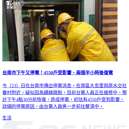
台南市下午又停電！4550戶受影響、兩個半小時後復電
今（23）日在台南市傳出停電消息，在南區大忠里與原水交社
眷村附近，疑似因為饋線跳脫，目前台電人員正在搶修中，預
計下午4點30分前恢復，造成停電，初估有4550戶受到影響，
詳細的停電原因，由台電人員進一步前往釐清中。
生活