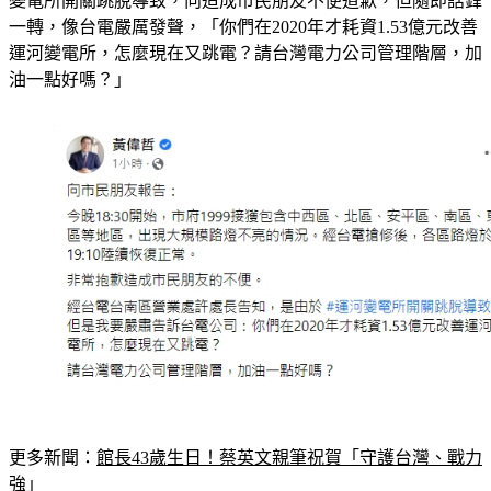
變電所開關跳脫導致，向造成市民朋友不便道歉，但隨即話鋒
一轉，像台電嚴厲發聲，「你們在2020年才耗資1.53億元改善
運河變電所，怎麼現在又跳電？請台灣電力公司管理階層，加
油一點好嗎？」
更多新聞：
館長43歲生日！蔡英文親筆祝賀「守護台灣、戰力
強」