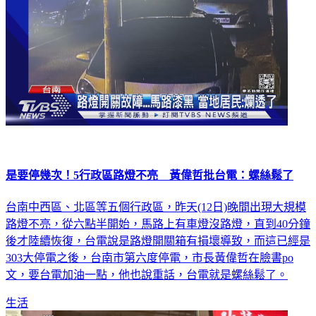
是要停幾次！5行政區路燈不亮 黃偉哲批台電：螺絲鬆了
台南中西區、北區等五個行政區，昨天(12日)晚間出現大規模
路燈不亮，從六點半開始，馬路上有車燈沒路燈，直到40分鐘
後才陸續恢復，台電說是路燈開關箱有損壞導致，而這已經是
303大停電之後，台南市第六度停電，市長黃偉哲在臉書po
文，要台電加油一點，他也說重話，台電就是螺絲鬆了。
生活