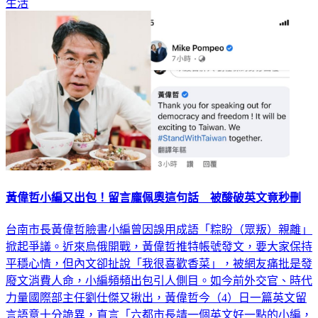
生活
黃偉哲小編又出包！留言龐佩奧這句話 被酸破英文竟秒刪
台南市長黃偉哲臉書小編曾因誤用成語「粽盼（眾叛）親離」
掀起爭議。近來烏俄開戰，黃偉哲推特帳號發文，要大家保持
平穩心情，但內文卻扯說「我很喜歡香菜」，被網友痛批是發
廢文消費人命，小編頻頻出包引人側目。如今前外交官、時代
力量國際部主任劉仕傑又揪出，黃偉哲今（4）日一篇英文留
言語意十分詭異，直言「六都市長請一個英文好一點的小編，