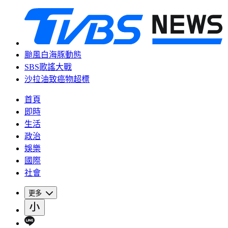
颱風白海豚動態
SBS歌謠大戰
沙拉油致癌物超標
首頁
即時
生活
政治
娛樂
國際
社會
更多