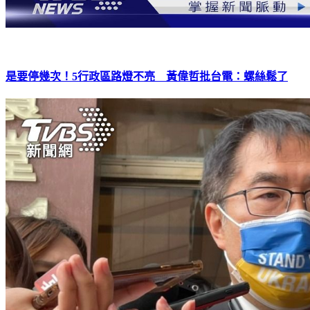
是要停幾次！5行政區路燈不亮 黃偉哲批台電：螺絲鬆了