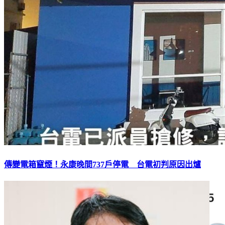
傳變電箱竄煙！永康晚間737戶停電 台電初判原因出爐