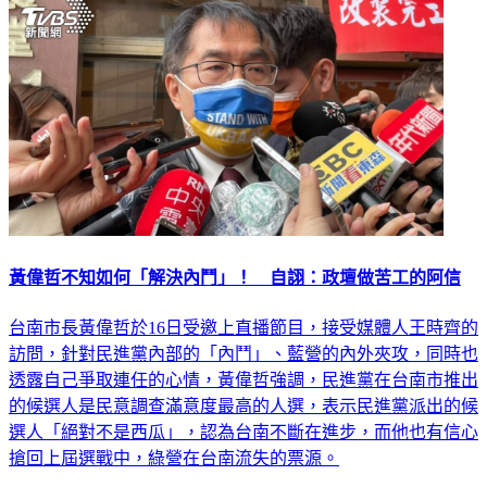
黃偉哲不知如何「解決內鬥」！ 自詡：政壇做苦工的阿信
台南市長黃偉哲於16日受邀上直播節目，接受媒體人王時齊的
訪問，針對民進黨內部的「內鬥」、藍營的內外夾攻，同時也
透露自己爭取連任的心情，黃偉哲強調，民進黨在台南市推出
的候選人是民意調查滿意度最高的人選，表示民進黨派出的候
選人「絕對不是西瓜」，認為台南不斷在進步，而他也有信心
搶回上屆選戰中，綠營在台南流失的票源。