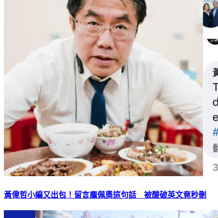
黃偉哲小編又出包！留言龐佩奧這句話 被酸破英文竟秒刪