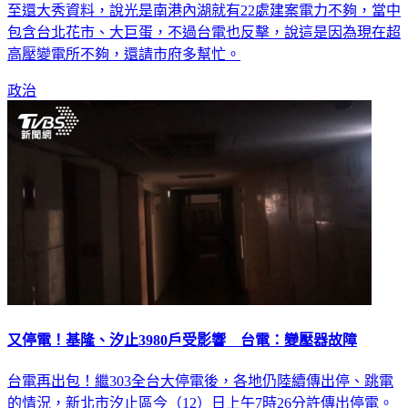
至還大秀資料，說光是南港內湖就有22處建案電力不夠，當中
包含台北花市、大巨蛋，不過台電也反擊，說這是因為現在超
高壓變電所不夠，還請市府多幫忙。
政治
又停電！基隆、汐止3980戶受影響 台電：變壓器故障
台電再出包！繼303全台大停電後，各地仍陸續傳出停、跳電
的情況，新北市汐止區今（12）日上午7時26分許傳出停電。