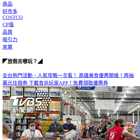
商品
好市多
COSTCO
CP值
品質
吸引力
來電
◤放假去哪玩？◢
全台熱門活動、人氣攻略一次看！
高雄美食優惠開搶！再抽
萬元住宿券
下載食尚玩家APP！免費領取優惠券