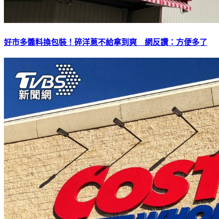
好市多醬料換包裝！碎洋蔥不給拿到爽 網反讚：方便多了