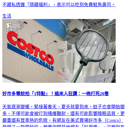
不藏私透露「隱藏福利」，表示可以吃到免費鮭魚壽司。
生活
好市多電蚊拍「1特點」！過來人狂讚：一晚打死20隻
天氣逐漸變暖，緊接著春天、夏天就要到來，蚊子也會開始變
多，不僅可能會被叮到搔癢難耐，還有可能影響睡眠品質，更
嚴重還有登革熱的危險，有網友在美式賣場好市多（Costco）