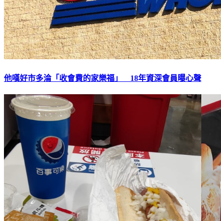
他嘆好市多淪「收會費的家樂福」 18年資深會員曝心聲