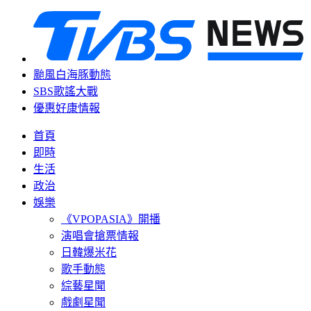
颱風白海豚動態
SBS歌謠大戰
優惠好康情報
首頁
即時
生活
政治
娛樂
《VPOPASIA》開播
演唱會搶票情報
日韓爆米花
歌手動態
綜藝星聞
戲劇星聞