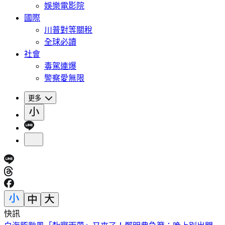
娛樂電影院
國際
川普對等關稅
全球必讀
社會
毒駕連爆
警察愛無限
更多
快訊