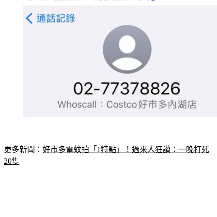
更多新聞：
好市多電蚊拍「1特點」！過來人狂讚：一晚打死
20隻