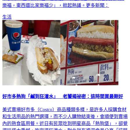
樂福，東西還比家樂福少」，掀起熱議。更多新聞：
生活
好市多熱狗「鹹到狂灌水」 老饕揭祕密：這時間買最剛好
美式賣場好市多（Costco）商品種類多樣，是許多人採購食材
和生活用品的熱門選擇，而不少人購物結束後，會順便到賣場
內的熟食區用餐。近日有民眾吃到明星商品「熱狗堡」，卻覺