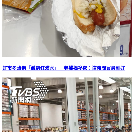
好市多熱狗「鹹到狂灌水」 老饕揭祕密：這時間買最剛好