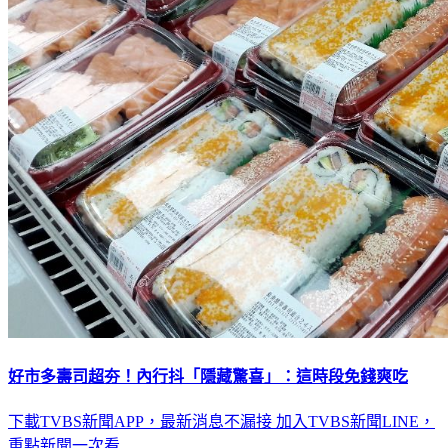
好市多壽司超夯！內行抖「隱藏驚喜」：這時段免錢爽吃
下載TVBS新聞APP，最新消息不漏接
加入TVBS新聞LINE，
重點新聞一次看