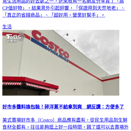
常生活用品的好去處之一，近來就有一名網友分享買了「高
CP值好物」，結果意外引起迴響，「保證用到天荒地老」、
「真正的省錢商品」、「超好用，營業好幫手」。
生活
好市多醬料換包裝！碎洋蔥不給拿到爽 網反讚：方便多了
美式賣場好市多（Costco）商品應有盡有，從民生用品到生鮮
食材全都有，往往能夠逛上好一段時間，餓了還可以去賣場外