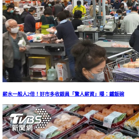
薪水一般人2倍！好市多收銀員「驚人薪資」曝：鐵飯碗