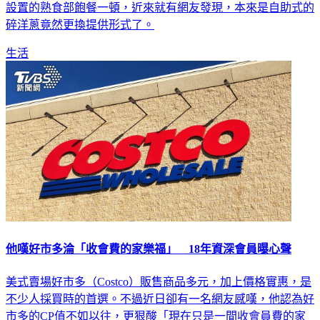
設置的熟食部飽餐一頓，近來就有網友發現，本來是自助式的
碎洋蔥竟然更換提供形式了。
生活
他嘆好市多淪「收會費的家樂福」 18年資深會員曝心聲
美式賣場好市多（Costco）販售商品多元，加上價格實惠，是
不少人採買時的首選。不過近日卻有一名網友感嘆，他認為好
市多的CP值不如以往，更狠酸「現在只是一間收會員費的家