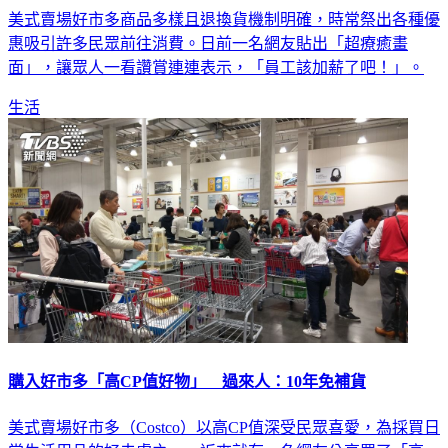
美式賣場好市多商品多樣且退換貨機制明確，時常祭出各種優
惠吸引許多民眾前往消費。日前一名網友貼出「超療癒畫
面」，讓眾人一看讚賞連連表示，「員工該加薪了吧！」。
生活
購入好市多「高CP值好物」 過來人：10年免補貨
美式賣場好市多（Costco）以高CP值深受民眾喜愛，為採買日