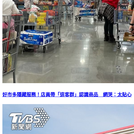
好市多隱藏服務！店員帶「這客群」認識商品 網哭：太貼心