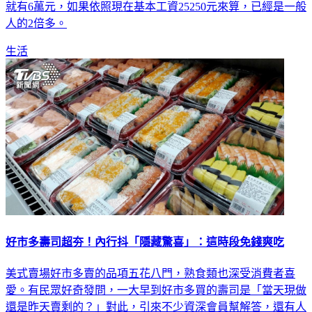
就有6萬元，如果依照現在基本工資25250元來算，已經是一般
人的2倍多。
生活
好市多壽司超夯！內行抖「隱藏驚喜」：這時段免錢爽吃
美式賣場好市多賣的品項五花八門，熟食類也深受消費者喜
愛。有民眾好奇發問，一大早到好市多買的壽司是「當天現做
還是昨天賣剩的？」對此，引來不少資深會員幫解答，還有人