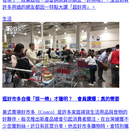
發現了一款電蚊拍，想要詢問其他網友「好用嗎」，沒想到有
許多用過的網友都因一特點大讚「超好用」。
生活
逛好市多自備「這一捲」才聰明？ 會員讚爆：真的需要
美式賣場好市多（Costco）是許多家庭掃貨生活用品與食物的
好夥伴，每次推出新產品總會引起消費者關注，在台灣擄獲不
少忠實粉絲。近日有民眾分享，他去好市多購物時，會特別攜