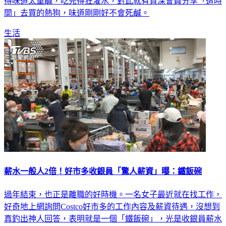
得味道太重鹹，吃完得狂灌水，對此就有資深會員分享「這時
間」去買的熱狗，味道剛剛好不會死鹹。
生活
薪水一般人2倍！好市多收銀員「驚人薪資」曝：鐵飯碗
過年結束，也正是離職的好時機。一名女子最近就在找工作，
好奇地上網詢問Costco好市多的工作內容及薪資待遇，沒想到
真釣出神人回答，表明就是一個「鐵飯碗」，光是收銀員薪水