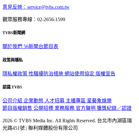
意見反映：service@tvbs.com.tw
觀眾服務專線：02-2656-1599
TVBS新聞網
關於我們
56新聞台節目表
政策與隱私
隱私權政策
性騷擾防治措施
網站使用協定
版權宣告
認識 TVBS
公司介紹
企業動態
人才招募
主播專區
星藝象娛樂
節目版權銷售
公開招標
業務服務
官方聲明
獲獎紀錄／認證
2026 © TVBS Media Inc. All Rights Reserved. 台北市內湖區瑞
光路451號 | 聯利媒體股份有限公司