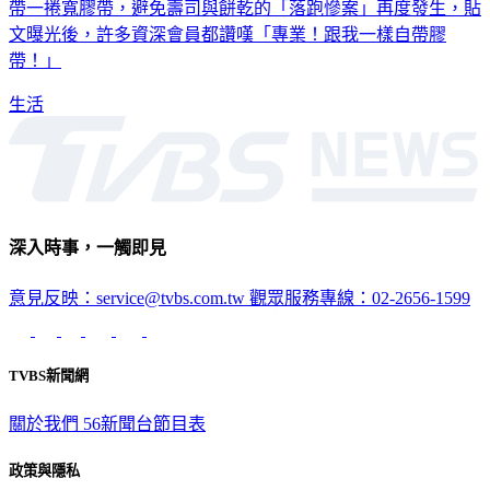
帶一捲寬膠帶，避免壽司與餅乾的「落跑慘案」再度發生，貼
文曝光後，許多資深會員都讚嘆「專業！跟我一樣自帶膠
帶！」
生活
深入時事，一觸即見
意見反映：service@tvbs.com.tw
觀眾服務專線：02-2656-1599
TVBS新聞網
關於我們
56新聞台節目表
政策與隱私