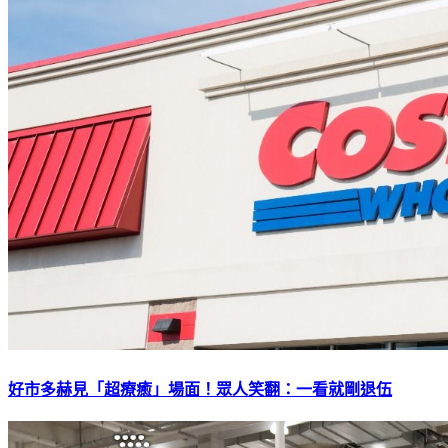
好市多赫見「超療癒」場面！眾人笑翻：一看就剛退伍