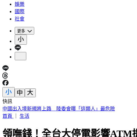
娛樂
國際
社會
更多
快訊
被選上國民法官該怎麼辦? 司法院廣告
首頁
｜
生活
領嘸錢！全台大停電影響ATM