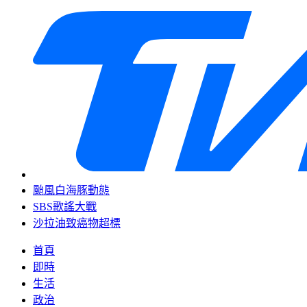
颱風白海豚動態
SBS歌謠大戰
沙拉油致癌物超標
首頁
即時
生活
政治