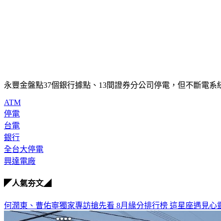
永豐金盤點37個銀行據點、13間證券分公司停電，但不斷電
ATM
停電
台電
銀行
全台大停電
興達電廠
◤人氣夯文◢
何潤東、曹佑寧獨家專訪搶先看
8月緣分排行榜 這星座遇見心