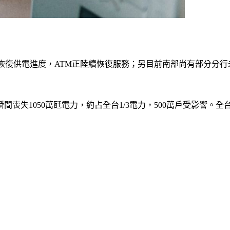
恢復供電進度，ATM正陸續恢復服務；另目前南部尚有部分分
喪失1050萬瓩電力，約占全台1/3電力，500萬戶受影響。