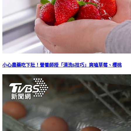
小心農藥吃下肚！營養師授「清洗6技巧」爽嗑草莓、櫻桃