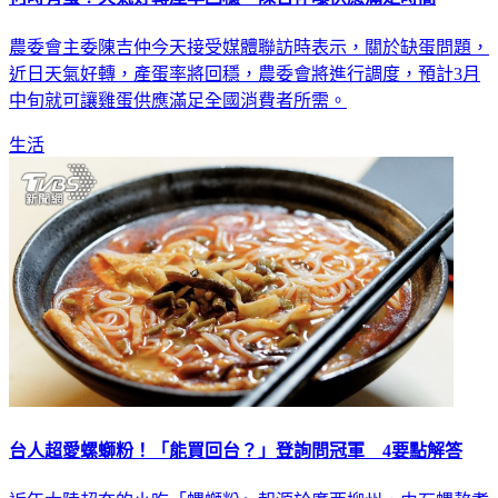
何時有蛋？天氣好轉產率回穩 陳吉仲曝供應滿足時間
農委會主委陳吉仲今天接受媒體聯訪時表示，關於缺蛋問題，
近日天氣好轉，產蛋率將回穩，農委會將進行調度，預計3月
中旬就可讓雞蛋供應滿足全國消費者所需。
生活
台人超愛螺螄粉！「能買回台？」登詢問冠軍 4要點解答