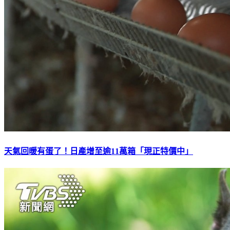
天氣回暖有蛋了！日產增至逾11萬箱「現正特價中」