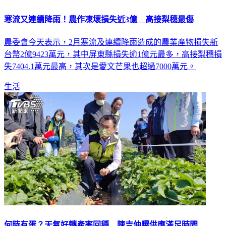
寒流又連續降雨！農作凍壞損失近3億 高接梨穗最傷
農委會今天表示，2月寒流及連續降雨造成的農業產物損失新
台幣2億9423萬元，其中屏東縣損失逾1億元最多，高接梨穗損
失7404.1萬元最高，其次是愛文芒果也超過7000萬元。
生活