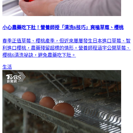
小心農藥吃下肚！營養師授「清洗6技巧」爽嗑草莓、櫻桃
春季正值草莓、櫻桃產季，但近來屢屢發生日本進口草莓、智
利進口櫻桃，農藥殘留超標的情形。營養師程涵宇公開草莓、
櫻桃6清洗祕訣，避免農藥吃下肚。
生活