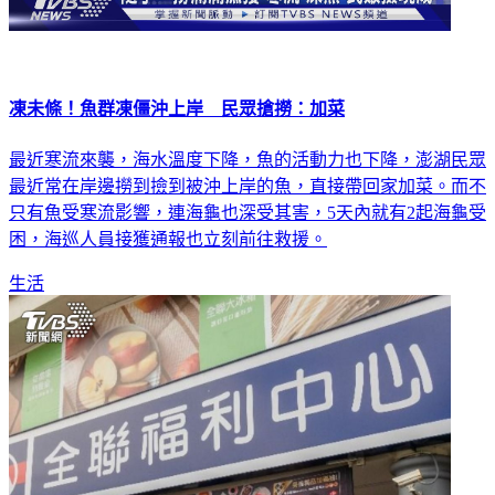
凍未條！魚群凍僵沖上岸 民眾搶撈：加菜
最近寒流來襲，海水溫度下降，魚的活動力也下降，澎湖民眾
最近常在岸邊撈到撿到被沖上岸的魚，直接帶回家加菜。而不
只有魚受寒流影響，連海龜也深受其害，5天內就有2起海龜受
困，海巡人員接獲通報也立刻前往救援。
生活