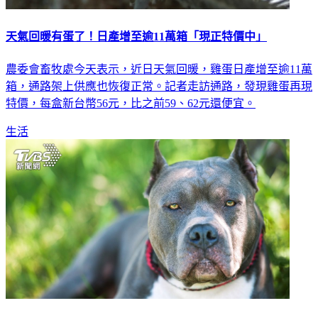
天氣回暖有蛋了！日產增至逾11萬箱「現正特價中」
農委會畜牧處今天表示，近日天氣回暖，雞蛋日產增至逾11萬
箱，通路架上供應也恢復正常。記者走訪通路，發現雞蛋再現
特價，每盒新台幣56元，比之前59、62元還便宜。
生活