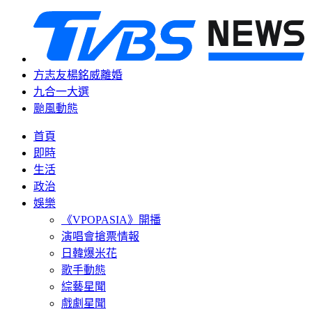
方志友楊銘威離婚
九合一大選
颱風動態
首頁
即時
生活
政治
娛樂
《VPOPASIA》開播
演唱會搶票情報
日韓爆米花
歌手動態
綜藝星聞
戲劇星聞