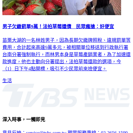
男子欠繳罰單9萬！法拍草莓還債 民眾瘋搶：好便宜
苗栗大湖的一名林姓男子，因為長期欠繳牌照稅、違規罰單等
費用，合計起來高達9萬多元，被相關單位移送到行政執行署
台南分署強制執行，而林男本身是草莓產銷業者，為了加速還
款進度，他也主動向分署提出，法拍草莓還款的選項，今
（1）日下午4點開標，吸引不少民眾前來撿便宜。
生活
深入時事，一觸即見