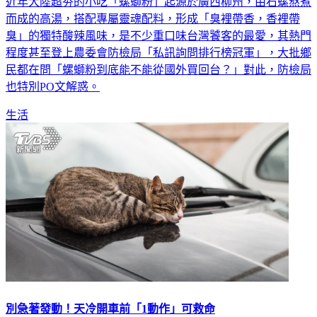
近年大陸超夯的小吃「螺螄粉」起源於廣西柳州，由石螺熬煮
而成的高湯，搭配專屬靈魂配料，形成「臭裡帶香，香裡帶
臭」的獨特酸辣風味，是不少重口味台灣饕客的最愛，其熱門
程度甚至登上農委會防檢局「私訊詢問排行榜冠軍」，大批鄉
民都在問「螺螄粉到底能不能從國外買回台？」對此，防檢局
也特別PO文解惑。
生活