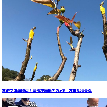
寒流又連續降雨！農作凍壞損失近3億 高接梨穗最傷