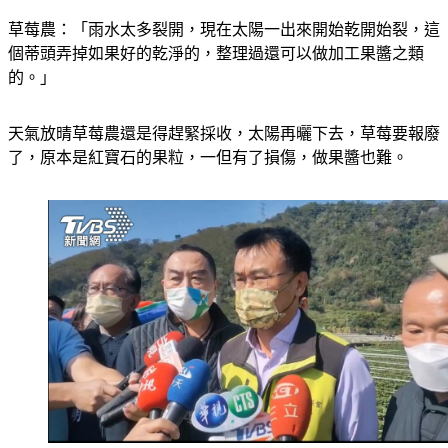
草莓農：「雨水太多裂開，現在太陽一出來開始乾開始裂，這
個蒂頭弄掉如果好的乾淨的，整理過還可以做加工果醬之類
的。」
天氣放晴草莓農還是得趕緊採收，太陽再曬下去，草莓要報廢
了，原本是紅寶石的果粒，一但有了損傷，做果醬也難。