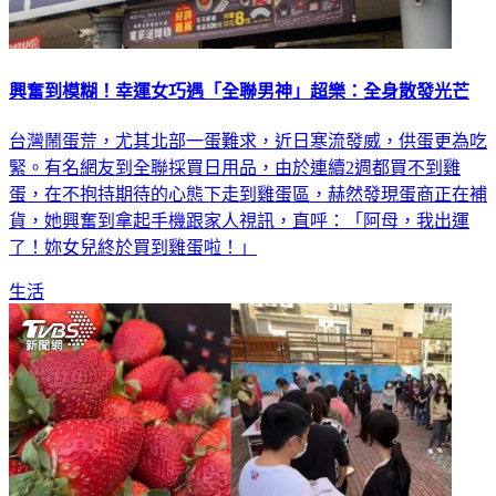
興奮到模糊！幸運女巧遇「全聯男神」超樂：全身散發光芒
台灣鬧蛋荒，尤其北部一蛋難求，近日寒流發威，供蛋更為吃
緊。有名網友到全聯採買日用品，由於連續2週都買不到雞
蛋，在不抱持期待的心態下走到雞蛋區，赫然發現蛋商正在補
貨，她興奮到拿起手機跟家人視訊，直呼：「阿母，我出運
了！妳女兒終於買到雞蛋啦！」
生活