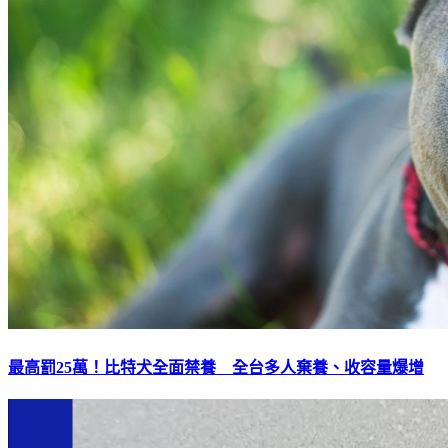
最高罰25萬！比特犬全面禁養 全台多人棄養、收容量爆增