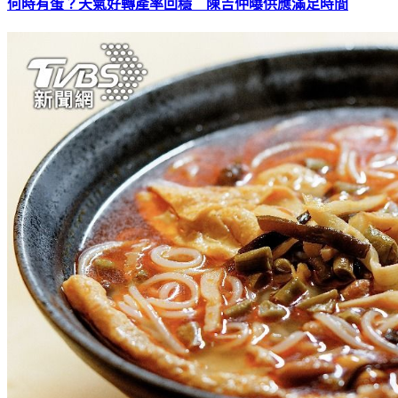
何時有蛋？天氣好轉產率回穩 陳吉仲曝供應滿足時間