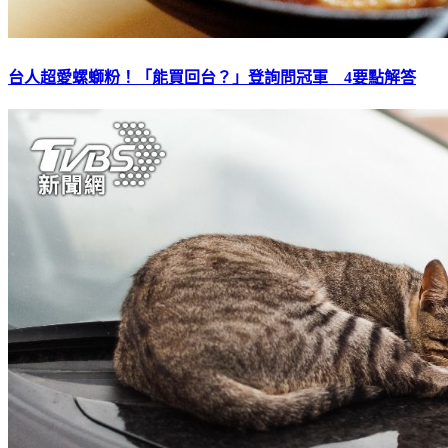
台人超愛螺螄粉！「能買回台？」登詢問冠軍 4要點解答