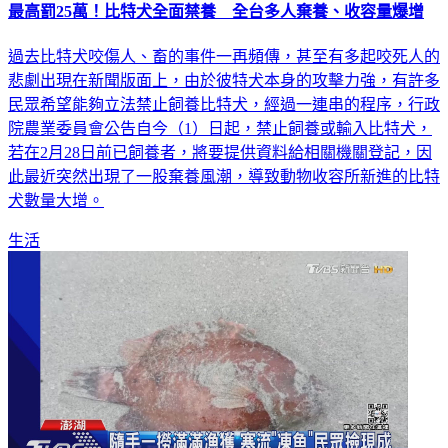
最高罰25萬！比特犬全面禁養 全台多人棄養、收容量爆增
過去比特犬咬傷人、畜的事件一再頻傳，甚至有多起咬死人的
悲劇出現在新聞版面上，由於彼特犬本身的攻擊力強，有許多
民眾希望能夠立法禁止飼養比特犬，經過一連串的程序，行政
院農業委員會公告自今（1）日起，禁止飼養或輸入比特犬，
若在2月28日前已飼養者，將要提供資料給相關機關登記，因
此最近突然出現了一股棄養風潮，導致動物收容所新進的比特
犬數量大增。
生活