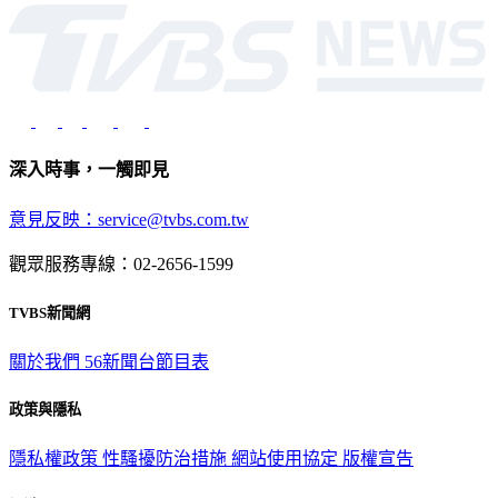
光路451號 | 聯利媒體股份有限公司
深入時事，一觸即見
意見反映：service@tvbs.com.tw
觀眾服務專線：02-2656-1599
TVBS新聞網
關於我們
56新聞台節目表
政策與隱私
隱私權政策
性騷擾防治措施
網站使用協定
版權宣告