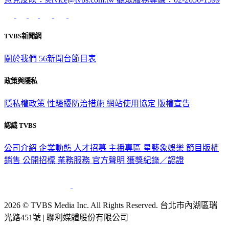
意見反映：service@tvbs.com.tw
觀眾服務專線：02-2656-1599
TVBS新聞網
關於我們
56新聞台節目表
政策與隱私
隱私權政策
性騷擾防治措施
網站使用協定
版權宣告
認識 TVBS
公司介紹
企業動態
人才招募
主播專區
星藝象娛樂
節目版權
銷售
公開招標
業務服務
官方聲明
獲獎紀錄／認證
2026 © TVBS Media Inc. All Rights Reserved. 台北市內湖區瑞