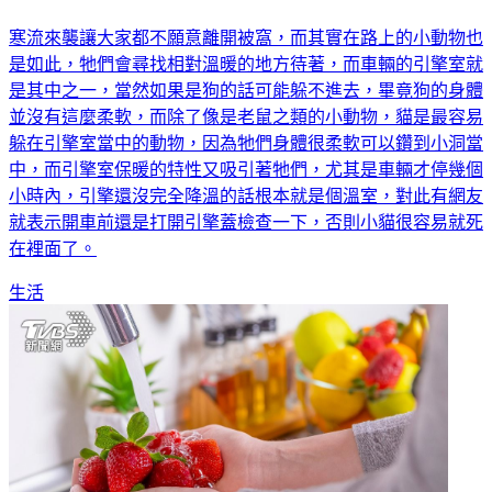
別急著發動！天冷開車前「1動作」可救命
寒流來襲讓大家都不願意離開被窩，而其實在路上的小動物也
是如此，牠們會尋找相對溫暖的地方待著，而車輛的引擎室就
是其中之一，當然如果是狗的話可能躲不進去，畢竟狗的身體
並沒有這麼柔軟，而除了像是老鼠之類的小動物，貓是最容易
躲在引擎室當中的動物，因為牠們身體很柔軟可以鑽到小洞當
中，而引擎室保暖的特性又吸引著牠們，尤其是車輛才停幾個
小時內，引擎還沒完全降溫的話根本就是個溫室，對此有網友
就表示開車前還是打開引擎蓋檢查一下，否則小貓很容易就死
在裡面了。
生活