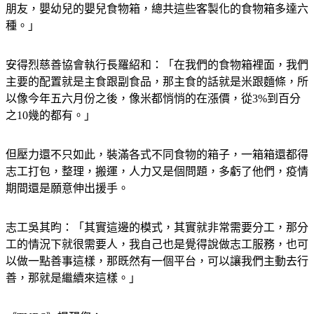
食物內容物，是不一樣的長青食物箱，還有一些需要幫助的小
朋友，嬰幼兒的嬰兒食物箱，總共這些客製化的食物箱多達六
種。」
安得烈慈善協會執行長羅紹和：「在我們的食物箱裡面，我們
主要的配置就是主食跟副食品，那主食的話就是米跟麵條，所
以像今年五六月份之後，像米都悄悄的在漲價，從3%到百分
之10幾的都有。」
但壓力還不只如此，裝滿各式不同食物的箱子，一箱箱還都得
志工打包，整理，搬運，人力又是個問題，多虧了他們，疫情
期間還是願意伸出援手。
志工吳其昀：「其實這邊的模式，其實就非常需要分工，那分
工的情況下就很需要人，我自己也是覺得說做志工服務，也可
以做一點善事這樣，那既然有一個平台，可以讓我們主動去行
善，那就是繼續來這樣。」