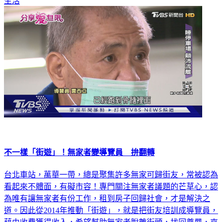
生活
不一樣「街遊」！無家者變導覽員 拚翻轉
台北車站，萬華一帶，總是聚集許多無家可歸街友，常被認為
看起來不體面，有礙市容！專門關注無家者議題的芒草心，認
為唯有讓無家者有份工作，租到房子回歸社會，才是解決之