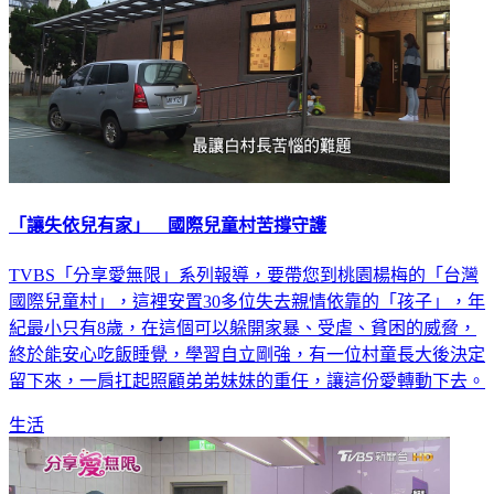
「讓失依兒有家」 國際兒童村苦撐守護
TVBS「分享愛無限」系列報導，要帶您到桃園楊梅的「台灣
國際兒童村」，這裡安置30多位失去親情依靠的「孩子」，年
紀最小只有8歲，在這個可以躲開家暴、受虐、貧困的威脅，
終於能安心吃飯睡覺，學習自立剛強，有一位村童長大後決定
留下來，一肩扛起照顧弟弟妹妹的重任，讓這份愛轉動下去。
生活