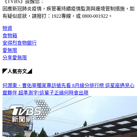
《TVBS》提醒您：
因應新冠肺炎疫情，疾管署持續疫情監測與邊境管制措施，
如
有疑似症狀，請撥打：1922專線，或 0800-001922。
物資
食物箱
安得烈食物銀行
愛無限
分享愛無限
◤人氣夯文◢
何潤東、曹佑寧獨家專訪搶先看
8月緣分排行榜 這星座遇見心
靈夥伴
超準測字!這輩子正緣何時會出現