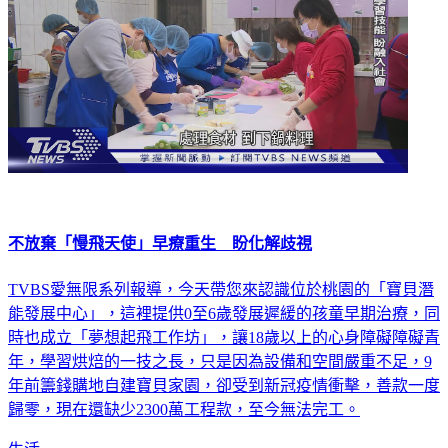
不放棄「慢飛天使」早療重生 盼化解歧視
TVBS愛無限系列報導，今天帶您來認識位於桃園的「寶貝潛
能發展中心」，這裡提供0至6歲發展遲緩的孩童早期治療，同
時也成立「夢想起飛工作坊」，讓18歲以上的心身障礙障礙青
年，學習烘焙的一技之長，只是因為設備和空間嚴重不足，9
年前籌錢購地自建寶貝家園，卻受到新冠疫情衝擊，善款一度
歸零，現在還缺少2300萬工程款，至今無法完工。