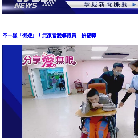
不一樣「街遊」！無家者變導覽員 拚翻轉