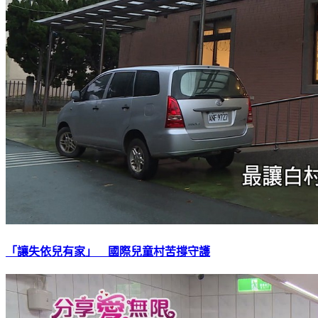
「讓失依兒有家」 國際兒童村苦撐守護