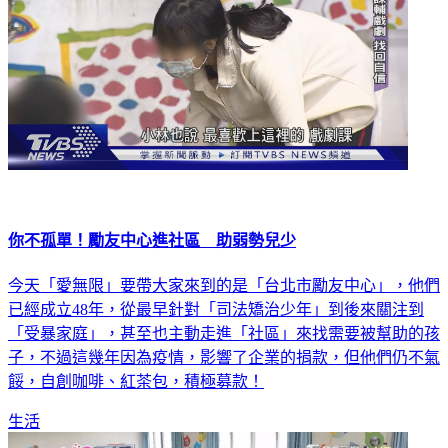
你不孤單！勵友中心進社區 助弱勢兒少
今天「愛無限」要帶大家來到的是「台北市勵友中心」，他們
已經成立48年，從最早針對「司法矯治少年」到後來關注到
「受暴家庭」，甚至也主動走進「社區」來找需要被幫助的孩
子，不過這幾年因為疫情，影響了企業的捐款，但他們仍不氣
餒，自創咖啡、紅茶包，積極募款！
生活