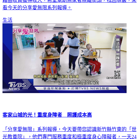
道。因此從2014年推動「街遊」，就是把街友培訓成導覽員，
藉由收費獲得收入，希望幫助無家者脫離街頭，找回尊嚴，來
看今天的分享愛無限系列報導。
生活
客家山城的光！重度身障者 照護成本高
「分享愛無限」系列報導，今天要帶您認識新竹縣竹東的「世