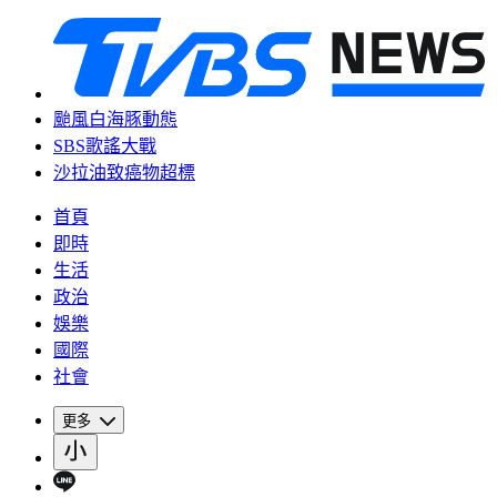
颱風白海豚動態
SBS歌謠大戰
沙拉油致癌物超標
首頁
即時
生活
政治
娛樂
國際
社會
更多