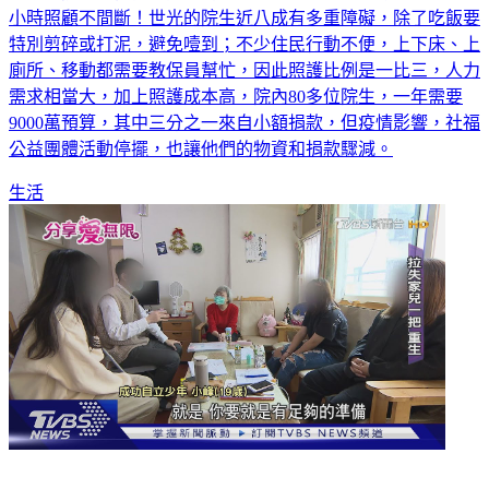
光教養院」，他們專門服務重度和極重度身心障礙者，一天24
小時照顧不間斷！世光的院生近八成有多重障礙，除了吃飯要
特別剪碎或打泥，避免噎到；不少住民行動不便，上下床、上
廁所、移動都需要教保員幫忙，因此照護比例是一比三，人力
需求相當大，加上照護成本高，院內80多位院生，一年需要
9000萬預算，其中三分之一來自小額捐款，但疫情影響，社福
公益團體活動停擺，也讓他們的物資和捐款驟減。
生活