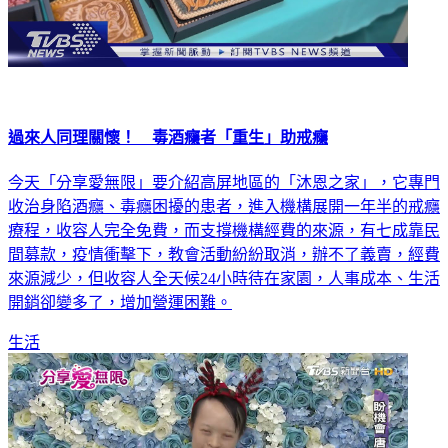
過來人同理關懷！ 毒酒癮者「重生」助戒癮
今天「分享愛無限」要介紹高屏地區的「沐恩之家」，它專門
收治身陷酒癮、毒癮困擾的患者，進入機構展開一年半的戒癮
療程，收容人完全免費，而支撐機構經費的來源，有七成靠民
間募款，疫情衝擊下，教會活動紛紛取消，辦不了義賣，經費
來源減少，但收容人全天候24小時待在家園，人事成本、生活
開銷卻變多了，增加營運困難。
生活