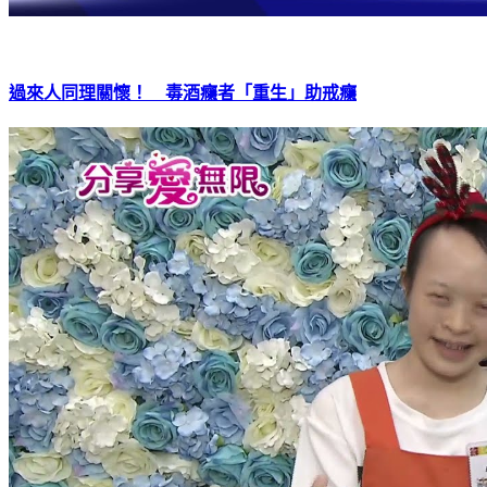
過來人同理關懷！ 毒酒癮者「重生」助戒癮