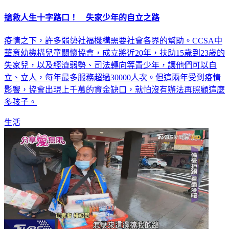
搶救人生十字路口！ 失家少年的自立之路
疫情之下，許多弱勢社福機構需要社會各界的幫助。CCSA中
華育幼機構兒童關懷協會，成立將近20年，扶助15歲到23歲的
失家兒，以及經濟弱勢、司法轉向等青少年，讓他們可以自
立、立人，每年最多服務超過30000人次。但這兩年受到疫情
影響，協會出現上千萬的資金缺口，就怕沒有辦法再照顧這麼
多孩子。
生活