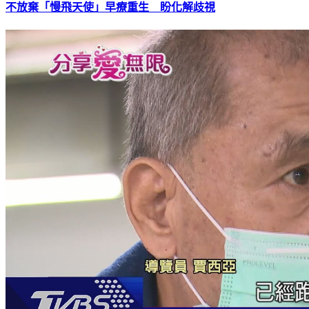
不放棄「慢飛天使」早療重生 盼化解歧視