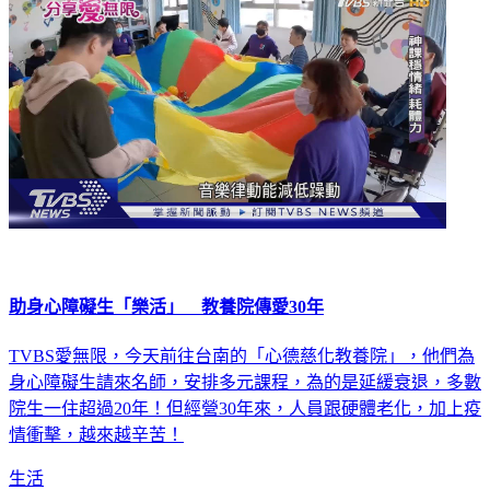
助身心障礙生「樂活」 教養院傳愛30年
TVBS愛無限，今天前往台南的「心德慈化教養院」，他們為
身心障礙生請來名師，安排多元課程，為的是延緩衰退，多數
院生一住超過20年！但經營30年來，人員跟硬體老化，加上疫
情衝擊，越來越辛苦！