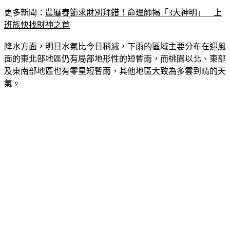
更多新聞：
農曆春節求財別拜錯！命理師揭「3大神明」　上
班族快找財神之首
降水方面，明日水氣比今日稍減，下雨的區域主要分布在迎風
面的東北部地區仍有局部地形性的短暫雨，而桃園以北、東部
及東南部地區也有零星短暫雨，其他地區大致為多雲到晴的天
氣。