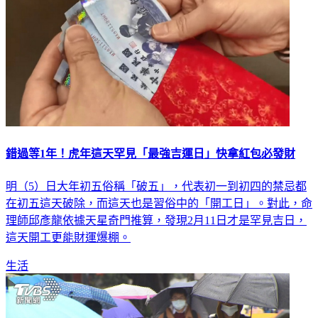
錯過等1年！虎年這天罕見「最強吉運日」快拿紅包必發財
明（5）日大年初五俗稱「破五」，代表初一到初四的禁忌都
在初五這天破除，而這天也是習俗中的「開工日」。對此，命
理師邱彥龍依據天星奇門推算，發現2月11日才是罕見吉日，
這天開工更能財運爆棚。
生活