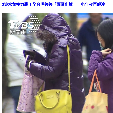
2波水氣接力襲！全台溼答答「雨區出爐」 小年夜再轉冷