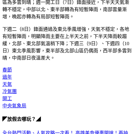
區為多雲到晴；週一開工日（7日）鋒面接近，下半天天氣漸
轉不穩定，中部以北、東半部轉為有短暫陣雨，南部雲量漸
增，晚起亦轉為有局部短暫陣雨。
下週二（8日）鋒面通過及東北季風增強，天氣不穩定，各地
有短暫陣雨，明顯降雨主要在上半天之前，下半天降雨較趨
緩，北部、東北部氣溫稍下降；下週三（9日）、下週四（10
日）東北季風影響，東半部及北部山區仍偶雨，西半部多雲到
晴，中南部日夜溫差大。
春節
過年
天氣
冷氣團
開工
中央氣象局
◤放假去哪玩？◢
全台熱門活動、人氣攻略一次看！
高雄美食優惠開搶！再抽