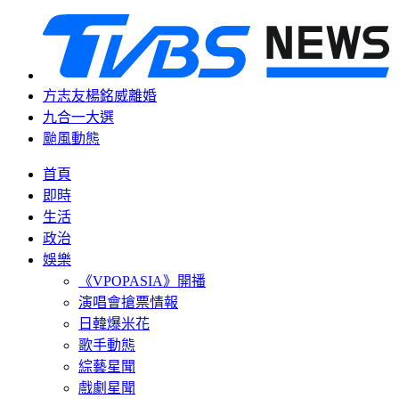
方志友楊銘威離婚
九合一大選
颱風動態
首頁
即時
生活
政治
娛樂
《VPOPASIA》開播
演唱會搶票情報
日韓爆米花
歌手動態
綜藝星聞
戲劇星聞