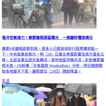
強冷空氣接力！春節連假雨區曝光 一張圖秒懂放晴日
春節9天連假即將到來，很多人已經安排好行程準備放鬆一
下，中央氣象局表示，明（28）日東北季風影響及南方雲系北
移，北部及東北部天氣轉涼，其他地區早晚亦涼；針對春節連
假天氣，FB粉專「天氣風險 WeatherRisk」分析，明日晚間開
始各地變天下雨，連假首日（29日）開始降溫。
生活