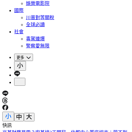
娛樂電影院
國際
川普對等關稅
全球必讀
社會
毒駕連爆
警察愛無限
更多
快訊