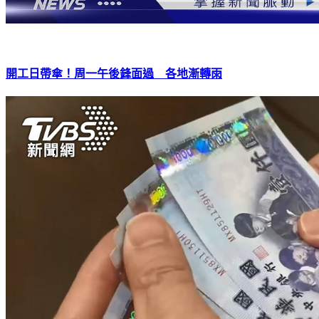
開工日帶傘！周一午後鋒面過 各地漸轉雨