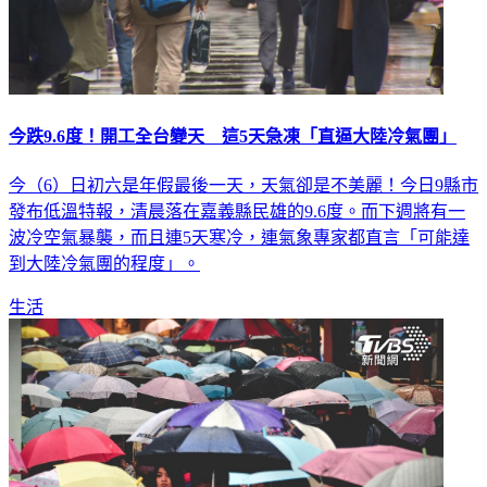
今跌9.6度！開工全台變天 這5天急凍「直逼大陸冷氣團」
今（6）日初六是年假最後一天，天氣卻是不美麗！今日9縣市
發布低溫特報，清晨落在嘉義縣民雄的9.6度。而下週將有一
波冷空氣暴襲，而且連5天寒冷，連氣象專家都直言「可能達
到大陸冷氣團的程度」。
生活