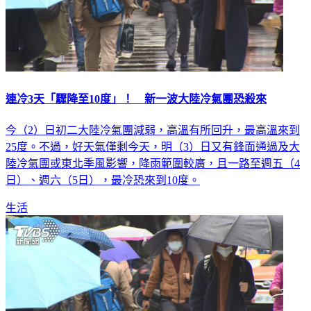
連冷3天「驟降至10度」！ 新一波大陸冷氣團恐殺來
今（2）日初二大陸冷氣團減弱，高溫有所回升，最高溫來到
25度。不過，好天氣僅剩今天，明（3）日又有鋒面通過及大
陸冷氣團或東北季風影響，降雨範圍較廣，且一路至週五（4
日）、週六（5日），最冷恐來到10度。
生活