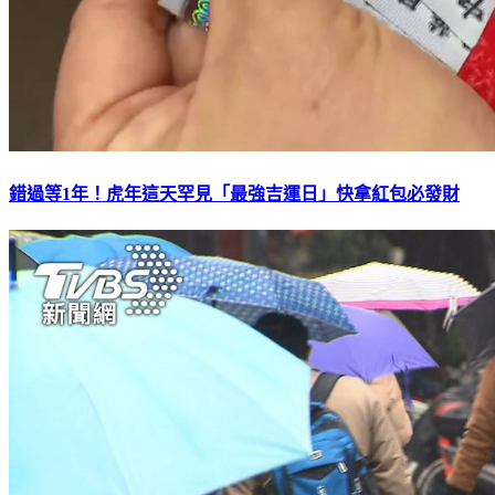
錯過等1年！虎年這天罕見「最強吉運日」快拿紅包必發財