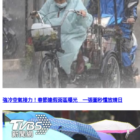
強冷空氣接力！春節連假雨區曝光 一張圖秒懂放晴日