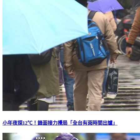
小年夜探12℃！鋒面接力攪局「全台有雨時間出爐」