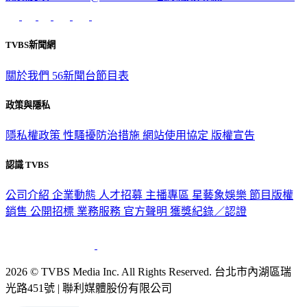
TVBS新聞網
關於我們
56新聞台節目表
政策與隱私
隱私權政策
性騷擾防治措施
網站使用協定
版權宣告
認識 TVBS
公司介紹
企業動態
人才招募
主播專區
星藝象娛樂
節目版權
銷售
公開招標
業務服務
官方聲明
獲獎紀錄／認證
2026 © TVBS Media Inc. All Rights Reserved. 台北市內湖區瑞
光路451號 | 聯利媒體股份有限公司