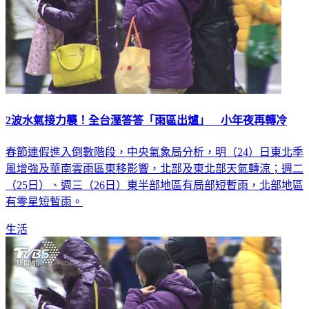
2波水氣接力襲！全台溼答答「雨區出爐」 小年夜再轉冷
春節連假進入倒數階段，中央氣象局分析，明（24）日東北季
風增強及華南雲雨區東移影響，北部及東北部天氣轉涼；週二
（25日）、週三（26日）東半部地區有局部短暫雨，北部地區
有零星短暫雨。
生活