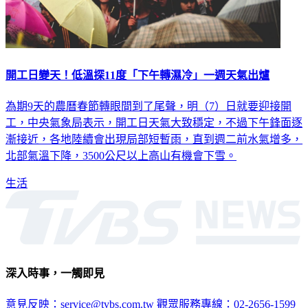
開工日變天！低溫探11度「下午轉濕冷」一週天氣出爐
為期9天的農曆春節轉眼間到了尾聲，明（7）日就要迎接開
工，中央氣象局表示，開工日天氣大致穩定，不過下午鋒面逐
漸接近，各地陸續會出現局部短暫雨，直到週二前水氣增多，
北部氣溫下降，3500公尺以上高山有機會下雪。
生活
深入時事，一觸即見
意見反映：service@tvbs.com.tw
觀眾服務專線：02-2656-1599