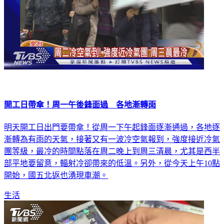
開工日帶傘！周一午後鋒面過 各地漸轉雨
明天開工日出門要帶傘！從周一下午起鋒面逐漸通過，各地逐
漸轉為有雨的天氣，接著又有一波冷空氣報到，強度接近冷氣
團等級，最冷的時間點落在周二晚上到周三清晨，尤其是西半
部平地要留意，輻射冷卻帶來的低溫。另外，從今天上午10點
開始，國五北返也湧現車潮。
生活