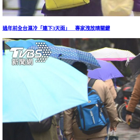
過年前全台濕冷「連下3天雨」 專家洩放晴關鍵