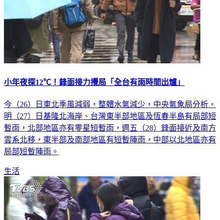
小年夜探12℃！鋒面接力攪局「全台有雨時間出爐」
今（26）日東北季風減弱，整體水氣減少，中央氣象局分析，
明（27）日基隆北海岸、台灣東半部地區及恆春半島有局部短
暫雨，北部地區亦有零星短暫雨，週五（28）鋒面接近及南方
雲系北移，東半部及南部地區有短暫陣雨，中部以北地區亦有
局部短暫陣雨。
生活