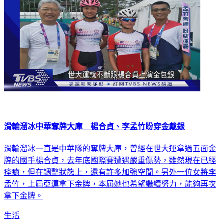
滑輪溜冰中華奪牌大庫 楊合貞、李孟竹盼穿金戴銀
滑輪溜冰一直是中華隊的奪牌大庫，曾經在世大運拿過五面金
牌的國手楊合貞，去年底國際賽遭遇嚴重傷勢，雖然現在已經
痊癒，但在調整狀態上，還有許多加強空間。另外一位女將李
孟竹，上屆亞運拿下金牌，本屆她也希望繼續努力，能夠再次
拿下金牌。
生活