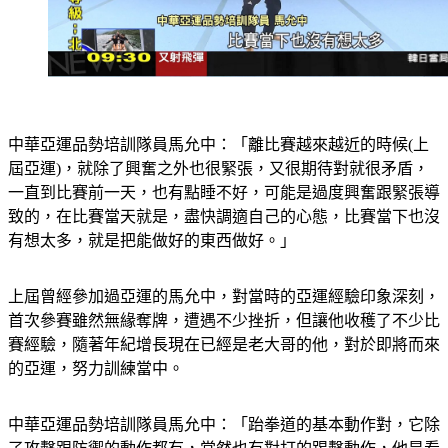
中華亞運品勢培訓隊員馬允中：「離比賽越來越近的時候(上
屆亞運)，就除了興奮之外也很緊張，又很期待對就很矛盾，
一直到比賽前一天，也有點睡不好，可能是過度興奮跟緊張導
致的，在比賽當天就是，盡快調適自己的心態，比賽當下也沒
有想太多，就是把能做好的東西做好。」
上屆曾經參加過亞運的馬允中，對當時的亞運經驗印象深刻，
首次參賽雖然無緣奪牌，遭遇不少挫折，但讓他收穫了不少比
賽經驗，隨著年紀增長現在已經是老大哥的他，對於即將而來
的亞運，努力訓練當中。
中華亞運品勢培訓隊員馬允中：「跆拳道的基本動作對，它除