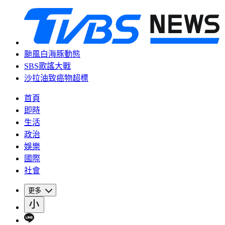
颱風白海豚動態
SBS歌謠大戰
沙拉油致癌物超標
首頁
即時
生活
政治
娛樂
國際
社會
更多