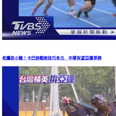
老鷹抓小雞！卡巴迪戰術技巧多元 中華有望亞運爭牌