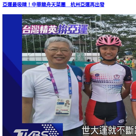
亞運最吸睛！中華龍舟天菜團 杭州亞運再出發