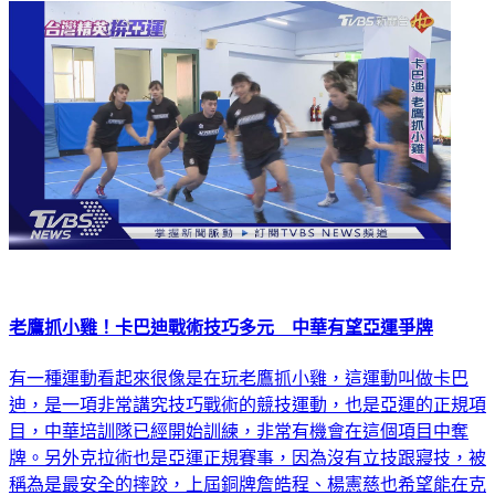
老鷹抓小雞！卡巴迪戰術技巧多元 中華有望亞運爭牌
有一種運動看起來很像是在玩老鷹抓小雞，這運動叫做卡巴
迪，是一項非常講究技巧戰術的競技運動，也是亞運的正規項
目，中華培訓隊已經開始訓練，非常有機會在這個項目中奪
牌。另外克拉術也是亞運正規賽事，因為沒有立技跟寢技，被
稱為是最安全的摔跤，上屆銅牌詹皓程、楊憲慈也希望能在克