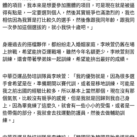
體的項目，我本來是想要參加團體的項目，可是現在就是被逼
得有點是，一定要選到個人，然後其實競爭也滿激烈的，我也
相信因為我算是打比較久的選手，然後像跟我同年齡，跟我同
一次參加這個選拔的，就小我快十歲吧。」
身邊過去的搭檔夥伴，都紛紛走入婚姻家庭，李映萱仍舊在場
上拚戰，希望能拚亞運戰場，雖然今年名額更少，李映萱刻苦
訓練，還會帶著學弟妹一起訓練，希望能拚出最好的成績。
中華亞運品勢培訓隊員李映萱：「我的優勢就是，因為很多選
手會希望是在，準備期間以賽代訓，或者是移地訓練，可能是
我之前出國的經驗比較多，所以基本上當然那個，現在沒有那
個氣氛，比較沒有競爭的感覺，但是我就是回歸到我自己身
上，因為畢竟練了這麼久，就會有一些小小的受傷，或者是一
些帶傷的部分，我就會去找運動防護員，然後去做輔助訓
練。」