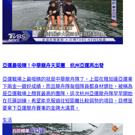
亞運最吸睛！中華龍舟天菜團 杭州亞運再出發
亞運戰場上最吸睛的就是中華龍舟隊了，上屆在雅加達亞運拿
下兩金一銀好成績，而且龍舟隊每個隊員都身材健壯，被稱為
是亞運戰場上顏質最高的團隊，這次杭州亞運龍舟隊早早開始
在花蓮訓練，希望能克服過往短距離比較弱勢的項目，目標是
要拿下亞運龍舟賽事的金牌大滿貫。
生活