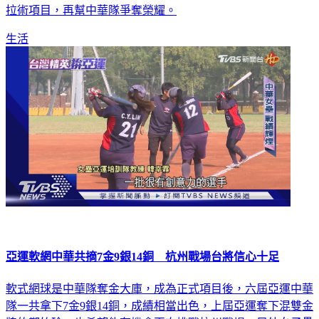
拉術項目，再幫中華隊爭奪榮耀。
生活
亞運軟網中華共摘7金9銀14銅 杭州戰場台將信心十足
軟式網球是中華隊奪金大庫，成為正式項目後，六屆亞運中華
隊一共拿下7金9銀14銅，成績相當出色，上屆亞運奪下混雙金