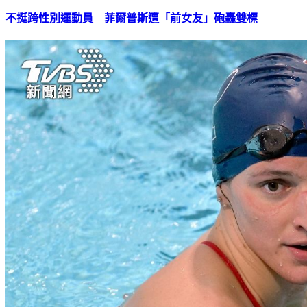
不挺跨性別運動員 菲爾普斯遭「前女友」砲轟雙標