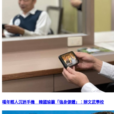
嘆年輕人沉迷手機 韓國瑜籲「強身健體」：辦文武學校