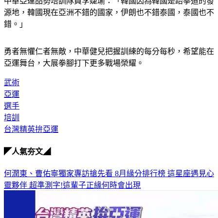
中華亞運品勢培訓隊員李婕瑜：「韓國因為韓國是跆拳道的發
源地，韓國現在亞洲不錯的國家，伊朗也不錯泰國，泰國也不
錯。」
勇者無懼仁者無敵，中華健兒把握訓練的每分每秒，希望能在
亞運舞台，大展拳腳打下更多戰場榮耀。
武術
亞運
選手
培訓
台灣精英拚亞運
◤人氣夯文◢
何潤東、曹佑寧獨家專訪搶先看
8月緣分排行榜 這星座遇見心
靈夥伴
超準測字!這輩子正緣何時會出現