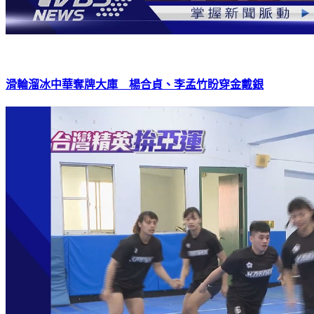
滑輪溜冰中華奪牌大庫 楊合貞、李孟竹盼穿金戴銀