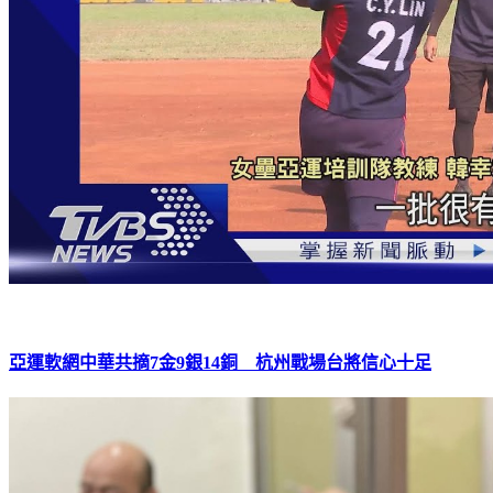
亞運軟網中華共摘7金9銀14銅 杭州戰場台將信心十足