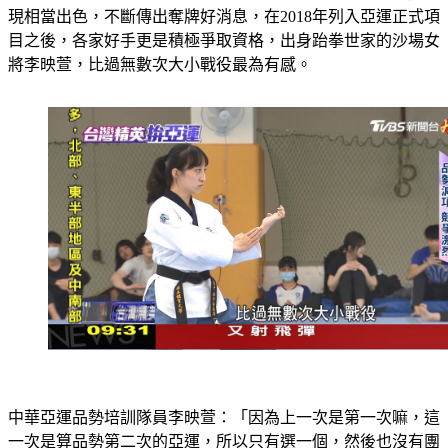
現相當出色，不斷傳出奪牌好消息，在2018年列入亞運正式項
目之後，各家好手更是積極爭取資格，出身跆拳世家的沙場女
將李映萱，比過無數次大小戰役最為有感。
中華亞運品勢培訓隊員李映萱：「因為上一次是第一次嘛，這
一次是算品勢第二次的亞運，所以只有選一個，然後也沒有團