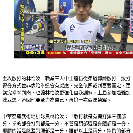
主攻散打的林怡汝，職業軍人中士退伍從柔道轉練散打，散打
得分方式並非像跆拳道會有感應，完全依照裁判喜愛而定，更
講究拳拳到肉，也讓林怡汝更強化自我訓練，上屆參加過雅加
達亞運，這回他要全力為自己，再拚一次亞運榮耀。
中華亞運武術培訓隊員林怡汝：「散打就是有提打摔三個部
分，拳的部分打到都是一分，不管是頭部還是身體都是一分，
那腿的話是膝蓋到腰部是一分，腰部以上是兩分，摔倒的部分