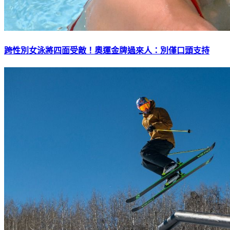
跨性別女泳將四面受敵！奧運金牌過來人：別僅口頭支持