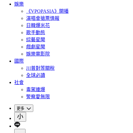
娛樂
《VPOPASIA》開播
演唱會搶票情報
日韓爆米花
歌手動態
綜藝星聞
戲劇星聞
娛樂電影院
國際
川普對等關稅
全球必讀
社會
毒駕連爆
警察愛無限
更多