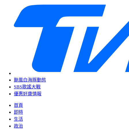
颱風白海豚動態
SBS歌謠大戰
優惠好康情報
首頁
即時
生活
政治