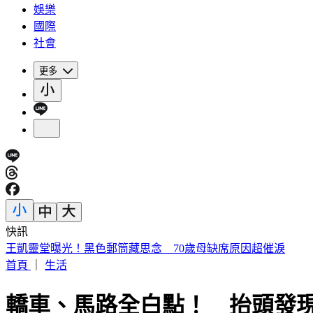
娛樂
國際
社會
更多
快訊
白海豚颱風擱淺又猛回血！水氣猛灌一片紫白 連下雨6天
首頁
｜
生活
轎車、馬路全白點！ 抬頭發現.