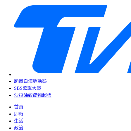
颱風白海豚動態
SBS歌謠大戰
沙拉油致癌物超標
首頁
即時
生活
政治