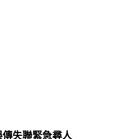
4出關
誤傳失聯緊急尋人