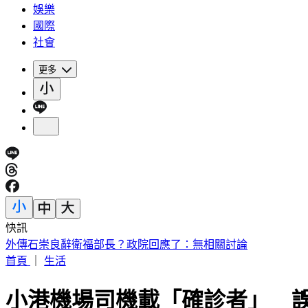
娛樂
國際
社會
更多
快訊
處置股新制上路！台股6檔10日「關禁閉」 均2分鐘撮合、8/1
首頁
｜
生活
小港機場司機載「確診者」 