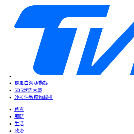
颱風白海豚動態
SBS歌謠大戰
沙拉油致癌物超標
首頁
即時
生活
政治