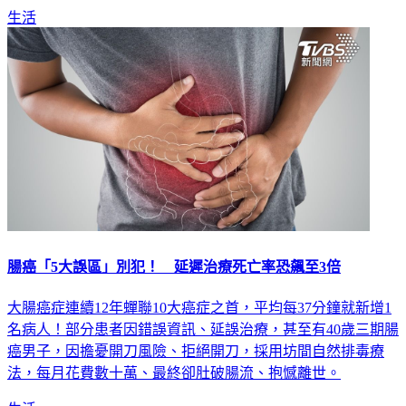
生活
腸癌「5大誤區」別犯！ 延遲治療死亡率恐飆至3倍
大腸癌症連續12年蟬聯10大癌症之首，平均每37分鐘就新增1
名病人！部分患者因錯誤資訊、延誤治療，甚至有40歲三期腸
癌男子，因擔憂開刀風險、拒絕開刀，採用坊間自然排毒療
法，每月花費數十萬、最終卻肚破腸流、抱憾離世。