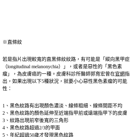
※直條紋
若是指片出現較寬的直黑條紋紋路，有可能是「縱向黑甲症
（longitudinal melanonychia）」，或者是惡性的「黑色素
瘤」，為皮膚癌的一種。皮膚科診所醫師郭育宏曾在
官網
指
出，如果出現以下5種狀況，就要小心惡性黑色素瘤的可能
性：
1、黑色紋路有出現顏色濃淡、線條粗細、線條間距不均
2、黑色紋路的顏色延伸至近端指甲前或遠端指甲下的皮膚
3、紋路出現前窄後寬的三角形
4、黑色紋路超過2/3的甲面
5、年紀超過50歲才發現黑色紋路