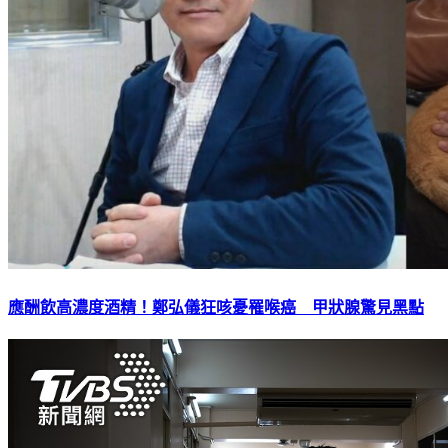
應酬飲高濃度酒精！鄭弘儀狂咳憂罹喉癌 甲狀腺驚見黑點