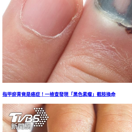
指甲瘀青竟是癌症！一檢查發現「黑色素瘤」截肢換命