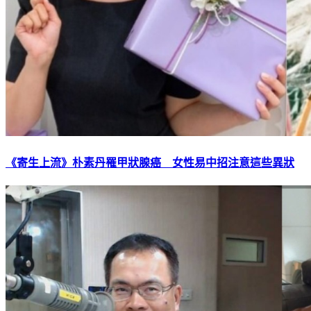
《寄生上流》朴素丹罹甲狀腺癌 女性易中招注意這些異狀