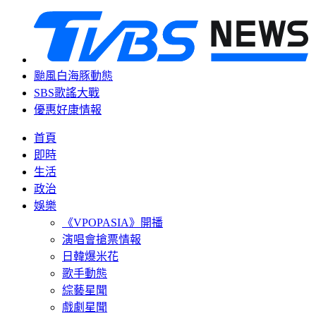
颱風白海豚動態
SBS歌謠大戰
優惠好康情報
首頁
即時
生活
政治
娛樂
《VPOPASIA》開播
演唱會搶票情報
日韓爆米花
歌手動態
綜藝星聞
戲劇星聞