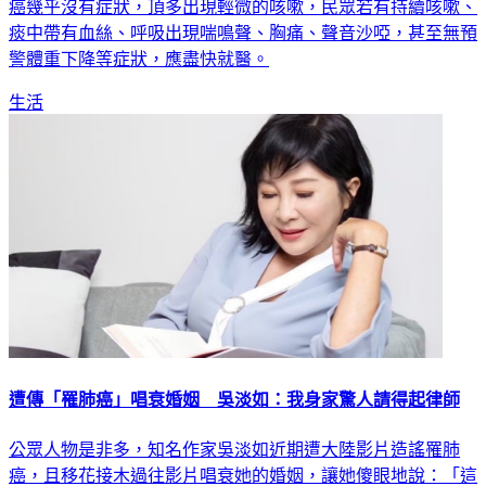
癌幾乎沒有症狀，頂多出現輕微的咳嗽，民眾若有持續咳嗽、
痰中帶有血絲、呼吸出現喘鳴聲、胸痛、聲音沙啞，甚至無預
警體重下降等症狀，應盡快就醫。
生活
遭傳「罹肺癌」唱衰婚姻 吳淡如：我身家驚人請得起律師
公眾人物是非多，知名作家吳淡如近期遭大陸影片造謠罹肺
癌，且移花接木過往影片唱衰她的婚姻，讓她傻眼地說：「這