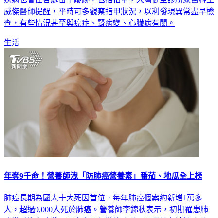
威傑醫師提醒，平時可多觀察指甲狀況，以利發現異常盡早檢
查，有些情況甚至與癌症、腎病變、心臟病有關。
生活
年奪9千命！營養師洩「防肺癌營養素」番茄、地瓜全上榜
肺癌長期為國人十大死因首位，每年肺癌個案約新增1萬多
人，超過9,000人死於肺癌。營養師李錦秋表示，初期罹患肺