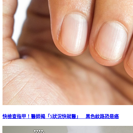
快檢查指甲！醫師揭「5狀況快就醫」 黑色紋路恐是癌