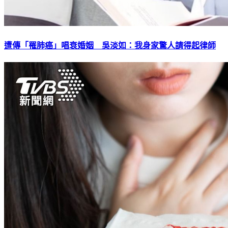
遭傳「罹肺癌」唱衰婚姻 吳淡如：我身家驚人請得起律師