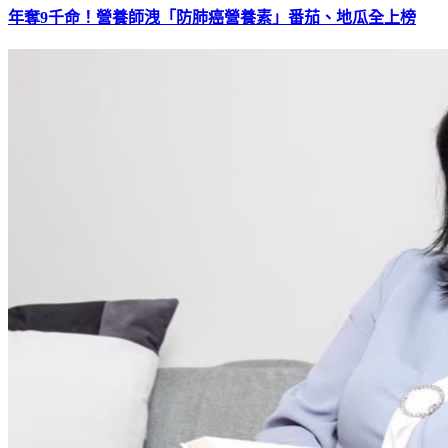
年奪9千命！營養師洩「防肺癌營養素」番茄、地瓜全上榜