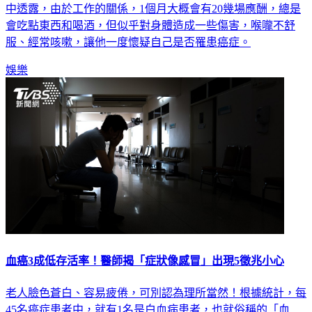
中透露，由於工作的關係，1個月大概會有20幾場應酬，總是
會吃點東西和喝酒，但似乎對身體造成一些傷害，喉嚨不舒
服、經常咳嗽，讓他一度懷疑自己是否罹患癌症。
娛樂
血癌3成低存活率！醫師揭「症狀像感冒」出現5徵兆小心
老人臉色蒼白、容易疲倦，可別認為理所當然！根據統計，每
45名癌症患者中，就有1名是白血病患者，也就俗稱的「血