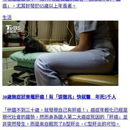
癌」，尤其好發於65歲以上年長者。
生活
30歲無症狀竟罹肝癌！有「這徵兆」快就醫 年死5千人
「他還不到三十歲，就發現自己有肝癌！」癌症年輕化已經是
現代社會的趨勢，然而身為國人第二大癌症死因的「肝癌」並
非突然發生，而是來自輕忽了B型肝炎、C型肝炎的可怕。