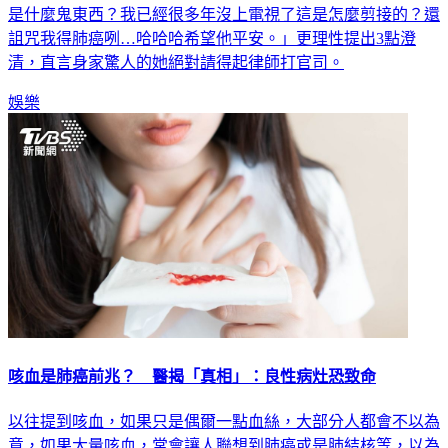
是什麼鬼東西？我已經很多年沒上電視了這是怎麼剪接的？還
詛咒我得肺癌咧…哈哈哈希望他平安。」更理性提出3點澄
清，直言身家驚人的她絕對請得起律師打官司。
娛樂
咳血是肺癌前兆？ 醫揭「真相」：良性病灶恐致命
以往提到咳血，如果只是偶爾一點血絲，大部分人都會不以為
意，如果大量咳血，常會讓人聯想到肺癌或是肺結核等，以為