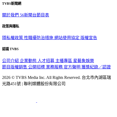
TVBS新聞網
關於我們
56新聞台節目表
政策與隱私
隱私權政策
性騷擾防治措施
網站使用協定
版權宣告
認識 TVBS
公司介紹
企業動態
人才招募
主播專區
星藝象娛樂
節目版權銷售
公開招標
業務服務
官方聲明
獲獎紀錄／認證
2026 © TVBS Media Inc. All Rights Reserved. 台北市內湖區瑞
光路451號 | 聯利媒體股份有限公司