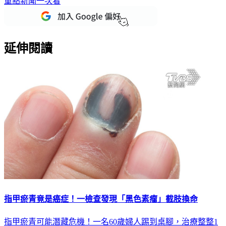
重點新聞一次看
延伸閱讀
指甲瘀青竟是癌症！一檢查發現「黑色素瘤」截肢換命
指甲瘀青可能潛藏危機！一名60歲婦人踢到桌腳，治療整整1