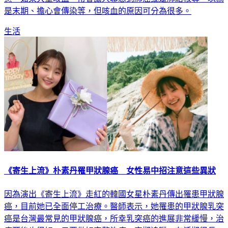
是末期、擔心會傳染等，但咳血的原因可分為很多。
生活
《寄生上流》朴素丹罹甲狀腺癌 女性易中招注意這些異狀
因為演出《寄生上流》走紅的韓國女星朴素丹傳出罹患甲狀腺
癌，目前她已全面停工治療。醫師表示，她罹患的甲狀腺乳突
癌是台灣最常見的甲狀腺癌，所幸乳突癌的進展非常緩慢，治