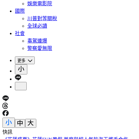
娛樂電影院
國際
川普對等關稅
全球必讀
社會
毒駕連爆
警察愛無限
更多
快訊