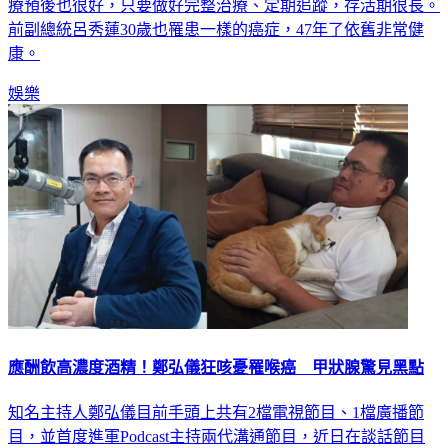
療預後也很好，只要做好完整治療、定期追蹤，存活期很長。
前副總統呂秀蓮30歲也罹患一樣的癌症，47年了依舊非常健
康。
娛樂
應酬飲高濃度酒精！鄭弘儀狂咳憂罹喉癌 甲狀腺驚見黑點
知名主持人鄭弘儀目前手頭上共有2檔電視節目、1檔廣播節
目，並首度進軍Podcast主持兩代溝通節目，近日在談話節目