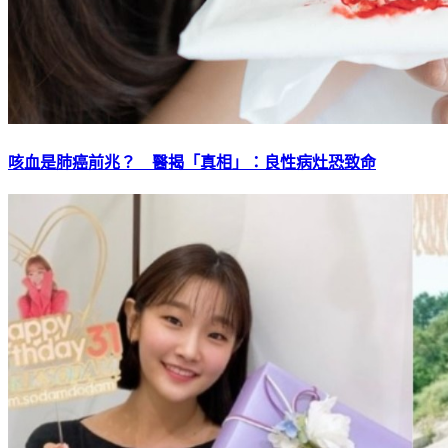
咳血是肺癌前兆？ 醫揭「真相」：良性病灶恐致命