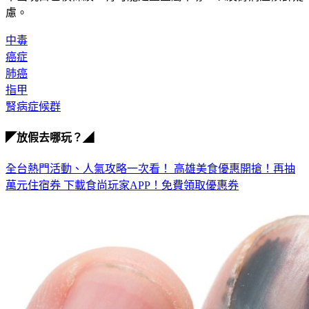
慮。
中毒
癌症
肺癌
指甲
腎病症候群
◤放假去哪玩？◢
全台熱門活動、人氣攻略一次看！
高雄美食優惠開搶！再抽
萬元住宿券
下載食尚玩家APP！免費領取優惠券