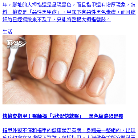
年，腳址的大拇指還是呈現黑色，而且指甲還有增厚現象，怎
料一檢查是「惡性黑甲症」，甲床下有惡性黑色素瘤，而且癌
細胞已經擴散來不及了，只能將整根大拇指截肢。
生活
快檢查指甲！醫師揭「5狀況快就醫」 黑色紋路恐是癌
指甲外觀不僅和指甲的健康狀況有關，身體是一整組的，出現
疾病也會在各處留下蹤跡，包括指甲。大灣健全診所家醫科王