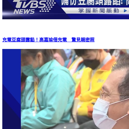
充電豆腐頭露餡！高嘉瑜借充電 驚見親密照