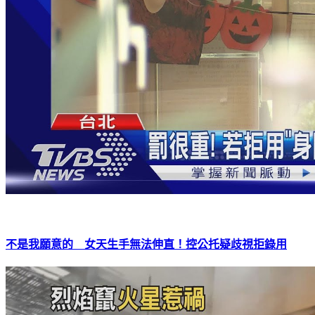
不是我願意的 女天生手無法伸直！控公托疑歧視拒錄用