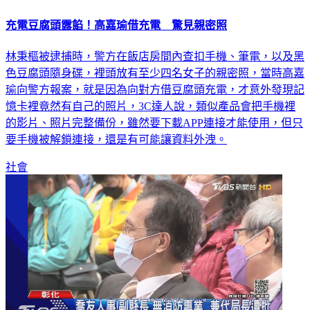
充電豆腐頭露餡！高嘉瑜借充電 驚見親密照
林秉樞被逮捕時，警方在飯店房間內查扣手機、筆電，以及黑
色豆腐頭隨身碟，裡頭放有至少四名女子的親密照，當時高嘉
瑜向警方報案，就是因為向對方借豆腐頭充電，才意外發現記
憶卡裡竟然有自己的照片，3C達人說，類似產品會把手機裡
的影片、照片完整備份，雖然要下載APP連接才能使用，但只
要手機被解鎖連接，還是有可能讓資料外洩。
社會