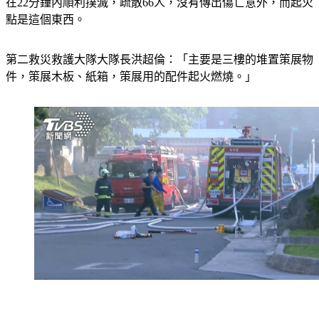
在22分鐘內順利撲滅，疏散66人，沒有傳出傷亡意外，而起火
點是這個東西。
第二救災救護大隊大隊長洪超倫：「主要是三樓的堆置策展物
件，策展木板、紙箱，策展用的配件起火燃燒。」