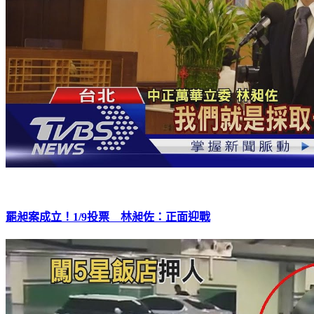
罷昶案成立！1/9投票 林昶佐：正面迎戰