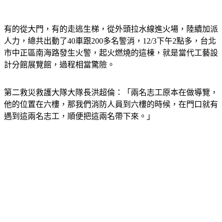
有的從大門，有的走逃生梯，從外頭拉水線進火場，陸續加派
人力，總共出動了40車跟200多名警消，12/3下午2點多，台北
市中正區南海路發生火警，起火燃燒的這棟，就是當代工藝設
計分館展覽館，過程相當驚險。
第二救災救護大隊大隊長洪超倫：「兩名志工原本在做導覽，
他的位置在六樓，那我們消防人員到六樓的時候，在門口就有
遇到這兩名志工，順便把這兩名帶下來。」