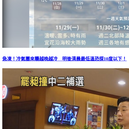
急凍！冷氣團來襲越晚越冷 明後清晨最低溫恐探10度以下！