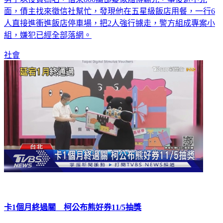
面，債主找來徵信社幫忙，發現他在五星級飯店用餐，一行6
人直接進衝進飯店停車場，把2人強行擄走，警方組成專案小
組，嫌犯已經全部落網。
社會
卡1個月終過關 柯公布熊好券11/5抽獎