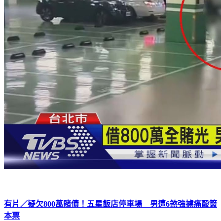
有片／疑欠800萬賭債！五星飯店停車場 男遭6煞強擄痛毆簽
本票