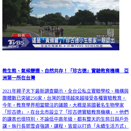
教生態、氣候變遷、自然共存！「珍古德」實驗教育機構 亞
洲第一所在台灣
2021年親子天下最新調查顯示，全台公私立實驗學校、機構與
團體數已突破250家，台灣的環境越來越接受各種實驗教育，
今年，教育學界相當關注的議題，大概是英國著名生物學家
「珍古德」，在台北市設立了「珍古德實驗教育機構」。他們
的課表也很特別，不論低中高年級，都有整天的生態日與戶外
課。執行長郭雪貞強調，課程，皆是以打造「永續生活方式」