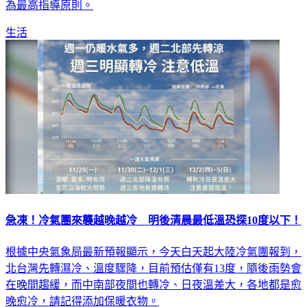
為最高指導原則。
生活
急凍！冷氣團來襲越晚越冷 明後清晨最低溫恐探10度以下！
根據中央氣象局最新預報顯示，今天白天起大陸冷氣團報到，
北台灣先轉濕冷、溫度驟降，目前預估僅有13度，隨後雨勢會
在晚間趨緩，而中南部夜間也轉冷、日夜溫差大，各地都是愈
晚愈冷，請記得添加保暖衣物。