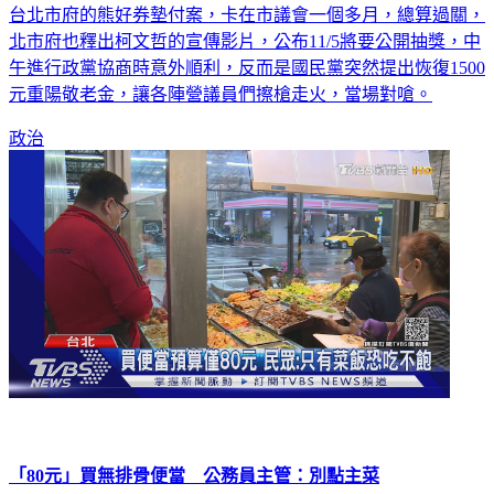
台北市府的熊好券墊付案，卡在市議會一個多月，總算過關，
北市府也釋出柯文哲的宣傳影片，公布11/5將要公開抽獎，中
午進行政黨協商時意外順利，反而是國民黨突然提出恢復1500
元重陽敬老金，讓各陣營議員們擦槍走火，當場對嗆。
政治
「80元」買無排骨便當 公務員主管：別點主菜