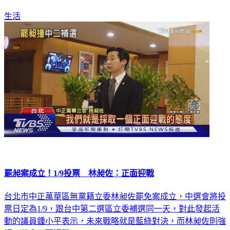
生活
罷昶案成立！1/9投票 林昶佐：正面迎戰
台北市中正萬華區無黨籍立委林昶佐罷免案成立，中選會將投
票日定為1/9，跟台中第二選區立委補選同一天，對此發起活
動的議員鍾小平表示，未來戰略就是藍綠對決，而林昶佐則強