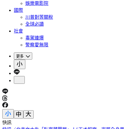
娛樂電影院
國際
川普對等關稅
全球必讀
社會
毒駕連爆
警察愛無限
更多
快訊