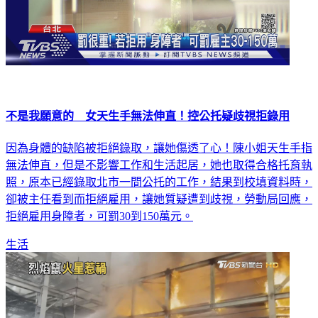
不是我願意的 女天生手無法伸直！控公托疑歧視拒錄用
因為身體的缺陷被拒絕錄取，讓她傷透了心！陳小姐天生手指
無法伸直，但是不影響工作和生活起居，她也取得合格托育執
照，原本已經錄取北市一間公托的工作，結果到校填資料時，
卻被主任看到而拒絕雇用，讓她質疑遭到歧視，勞動局回應，
拒絕雇用身障者，可罰30到150萬元。
生活