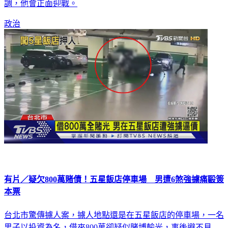
調，他會正面迎戰。
政治
有片／疑欠800萬賭債！五星飯店停車場 男遭6煞強擄痛毆簽
本票
台北市驚傳擄人案，擄人地點還是在五星飯店的停車場，一名
男子以投資為名，借來800萬卻疑似賭博輸光，事後避不見