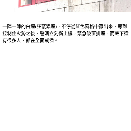
一陣一陣的白煙(狂竄濃煙)，不停從紅色窗格中竄出來，等到
控制住火勢之後，警消立刻衝上樓，緊急破窗排煙，而底下還
有很多人，都在全面戒備。