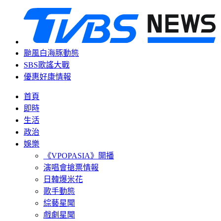
颱風白海豚動態
SBS歌謠大戰
優惠好康情報
首頁
即時
生活
政治
娛樂
《VPOPASIA》開播
演唱會搶票情報
日韓爆米花
歌手動態
綜藝星聞
戲劇星聞