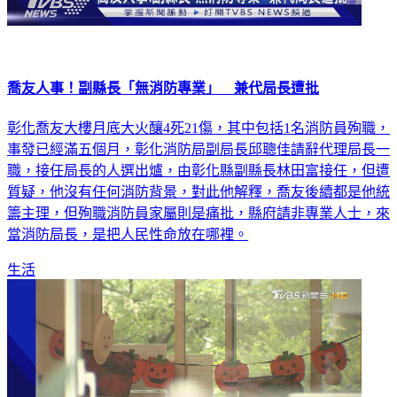
喬友人事！副縣長「無消防專業」 兼代局長遭批
彰化喬友大樓月底大火釀4死21傷，其中包括1名消防員殉職，
事發已經滿五個月，彰化消防局副局長邱聰佳請辭代理局長一
職，接任局長的人選出爐，由彰化縣副縣長林田富接任，但遭
質疑，他沒有任何消防背景，對此他解釋，喬友後續都是他統
籌主理，但殉職消防員家屬則是痛批，縣府請非專業人士，來
當消防局長，是把人民性命放在哪裡。
生活