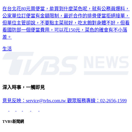
在台北花80元買便當，能買到什麼菜色呢，就有公務員爆料，
公家單位訂便當有金額限制，最近合作的排骨便當拒絕接單，
但單位主管卻說，不要點主菜就好，吃太飽對身體不好，但看
看國防部一個便當費用，可以花150元，菜色的確會有不小落
差。
生活
深入時事，一觸即見
意見反映：service@tvbs.com.tw
觀眾服務專線：02-2656-1599
TVBS新聞網