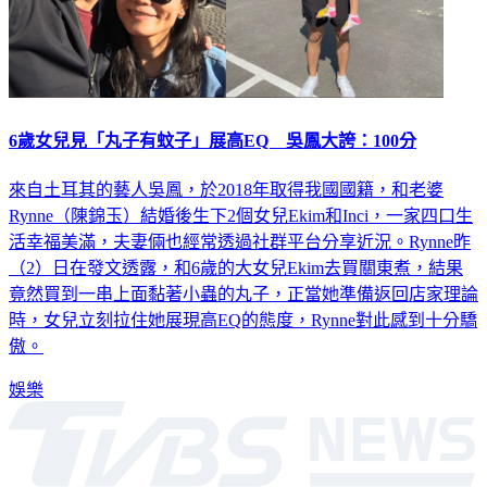
6歲女兒見「丸子有蚊子」展高EQ 吳鳳大誇：100分
來自土耳其的藝人吳鳳，於2018年取得我國國籍，和老婆
Rynne（陳錦玉）結婚後生下2個女兒Ekim和Inci，一家四口生
活幸福美滿，夫妻倆也經常透過社群平台分享近況。Rynne昨
（2）日在發文透露，和6歲的大女兒Ekim去買關東煮，結果
竟然買到一串上面黏著小蟲的丸子，正當她準備返回店家理論
時，女兒立刻拉住她展現高EQ的態度，Rynne對此感到十分驕
傲。
娛樂