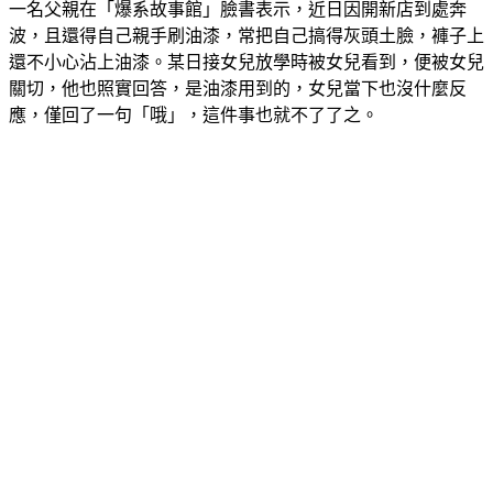
一名父親在「爆系故事館」臉書表示，近日因開新店到處奔
波，且還得自己親手刷油漆，常把自己搞得灰頭土臉，褲子上
還不小心沾上油漆。某日接女兒放學時被女兒看到，便被女兒
關切，他也照實回答，是油漆用到的，女兒當下也沒什麼反
應，僅回了一句「哦」，這件事也就不了了之。