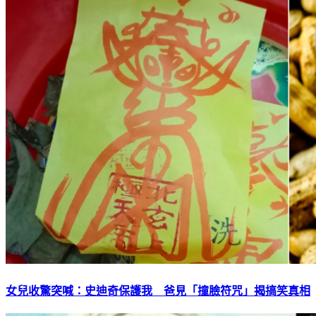
女兒收驚突喊：史迪奇保護我 爸見「撞臉符咒」揭搞笑真相