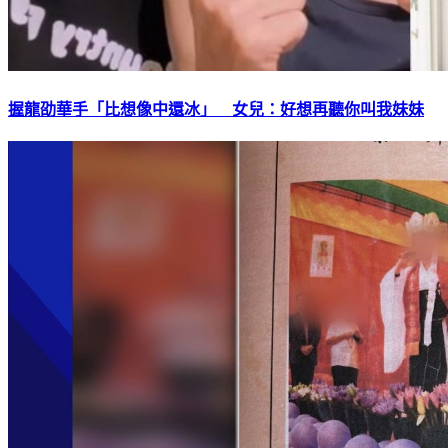
握龍劭華手「比想像中還冰」 女兒：好想再聽你叫我妹妹