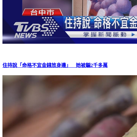
住持說「命格不宜金錢放身邊」 她被騙2千多萬