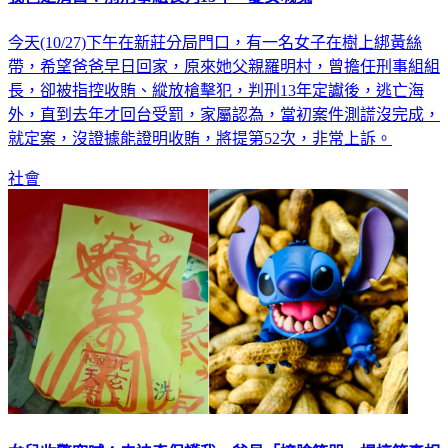
今天(10/27)下午在新莊分局門口，有一名女子在樹上綁黃絲
帶，希望爸爸早日回家，原來她父親羅明村，曾擔任刑事組組
長，卻被指控收賄、縱放槍擊犯，判刑13年定讞後，逃亡海
外，直到去年才回台受罰，家屬認為，當初案件測謊沒完成，
就定案，沒證據能證明收賄，將提第52次，非常上訴。
社會