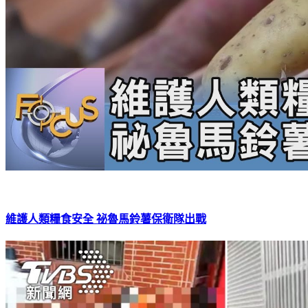
維護人類糧食安全 祕魯馬鈴薯保衛隊出戰