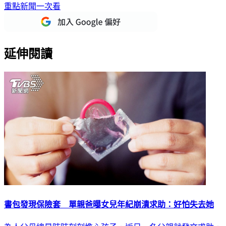
重點新聞一次看
延伸閱讀
書包發現保險套 單親爸曝女兒年紀崩潰求助：好怕失去她