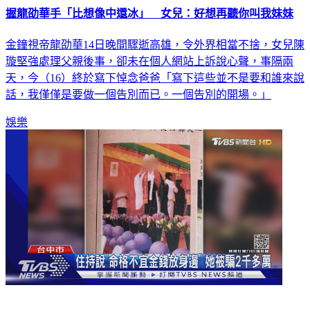
握龍劭華手「比想像中還冰」 女兒：好想再聽你叫我妹妹
金鐘視帝龍劭華14日晚間驟逝高雄，令外界相當不捨，女兒陳
璇堅強處理父親後事，卻未在個人網站上訴說心聲，事隔兩
天，今（16）終於寫下悼念爸爸「寫下這些並不是要和誰來說
話，我僅僅是要做一個告別而已。一個告別的開場。」
娛樂