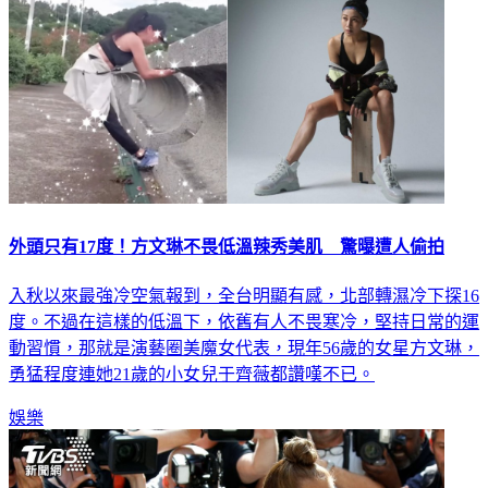
外頭只有17度！方文琳不畏低溫辣秀美肌 驚曝遭人偷拍
入秋以來最強冷空氣報到，全台明顯有感，北部轉濕冷下探16
度。不過在這樣的低溫下，依舊有人不畏寒冷，堅持日常的運
動習慣，那就是演藝圈美魔女代表，現年56歲的女星方文琳，
勇猛程度連她21歲的小女兒于齊薇都讚嘆不已。
娛樂