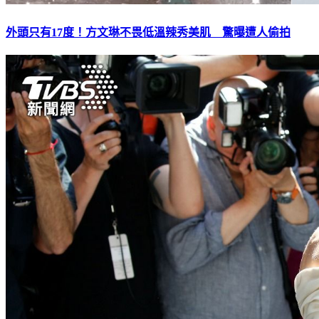
外頭只有17度！方文琳不畏低溫辣秀美肌 驚曝遭人偷拍