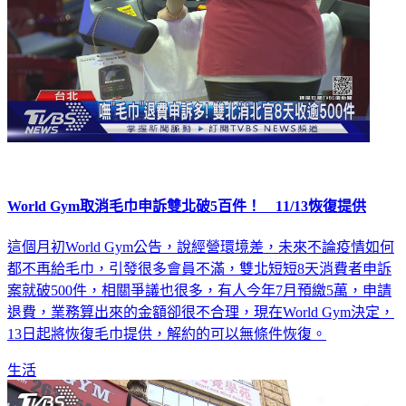
World Gym取消毛巾申訴雙北破5百件！ 11/13恢復提供
這個月初World Gym公告，說經營環境差，未來不論疫情如何
都不再給毛巾，引發很多會員不滿，雙北短短8天消費者申訴
案就破500件，相關爭議也很多，有人今年7月預繳5萬，申請
退費，業務算出來的金額卻很不合理，現在World Gym決定，
13日起將恢復毛巾提供，解約的可以無條件恢復。
生活