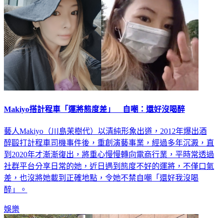
Makiyo搭計程車「運將態度差」 自嘲：還好沒喝醉
藝人Makiyo（川島茉樹代）以清純形象出道，2012年爆出酒
醉毆打計程車司機事件後，重創演藝事業，經過多年沉澱，直
到2020年才漸漸復出，將重心慢慢轉向電商行業，平時常透過
社群平台分享日常的她，近日遇到態度不好的運將，不僅口氣
差，也沒將她載到正確地點，令她不禁自嘲「還好我沒喝
醉」。
娛樂