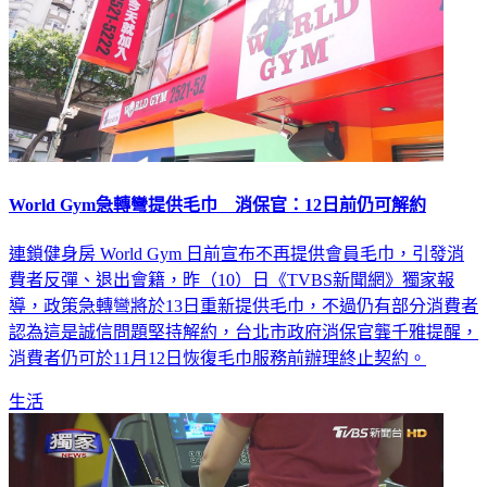
World Gym急轉彎提供毛巾 消保官：12日前仍可解約
連鎖健身房 World Gym 日前宣布不再提供會員毛巾，引發消
費者反彈、退出會籍，昨（10）日《TVBS新聞網》獨家報
導，政策急轉彎將於13日重新提供毛巾，不過仍有部分消費者
認為這是誠信問題堅持解約，台北市政府消保官龔千雅提醒，
消費者仍可於11月12日恢復毛巾服務前辦理終止契約。
生活