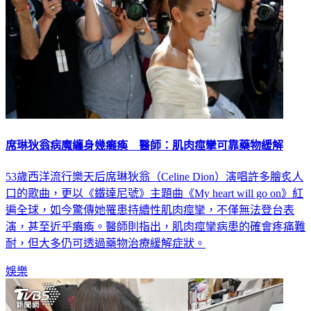
席琳狄翁病魔纏身幾癱瘓 醫師：肌肉痙攣可靠藥物緩解
53歲西洋流行樂天后席琳狄翁（Celine Dion）演唱許多膾炙人
口的歌曲，更以《鐵達尼號》主題曲《My heart will go on》紅
遍全球，如今驚傳她罹患持續性肌肉痙攣，不僅無法登台表
演，甚至近乎癱瘓。醫師則指出，肌肉痙攣病患的確會疼痛難
耐，但大多仍可透過藥物治療緩解症狀。
娛樂