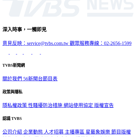
深入時事，一觸即見
意見反映：service@tvbs.com.tw
觀眾服務專線：02-2656-1599
TVBS新聞網
關於我們
56新聞台節目表
政策與隱私
隱私權政策
性騷擾防治措施
網站使用協定
版權宣告
認識 TVBS
公司介紹
企業動態
人才招募
主播專區
星藝象娛樂
節目版權
銷售
公開招標
業務服務
官方聲明
獲獎紀錄／認證