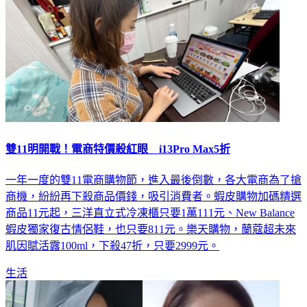
雙11明開戰！電商特價殺紅眼 i13Pro Max5折
一年一度的雙11電商購物節，進入最後倒數，各大電商為了搶
商機，紛紛再下殺商品價錢，吸引消費者。蝦皮購物加碼精選
商品11元起，三洋直立式冷凍櫃只要1萬111元、New Balance
蝦皮獨家復古情侶鞋，也只要811元。樂天購物，蘭蔻超未來
肌因賦活露100ml，下殺47折，只要2999元。
生活