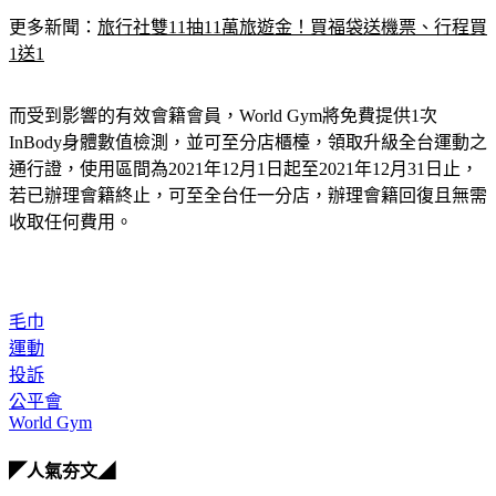
更多新聞：
旅行社雙11抽11萬旅遊金！買福袋送機票、行程買
1送1
而受到影響的有效會籍會員，World Gym將免費提供1次
InBody身體數值檢測，並可至分店櫃檯，領取升級全台運動之
通行證，使用區間為2021年12月1日起至2021年12月31日止，
若已辦理會籍終止，可至全台任一分店，辦理會籍回復且無需
收取任何費用。
毛巾
運動
投訴
公平會
World Gym
◤人氣夯文◢
何潤東、曹佑寧獨家專訪搶先看
8月緣分排行榜 這星座遇見心