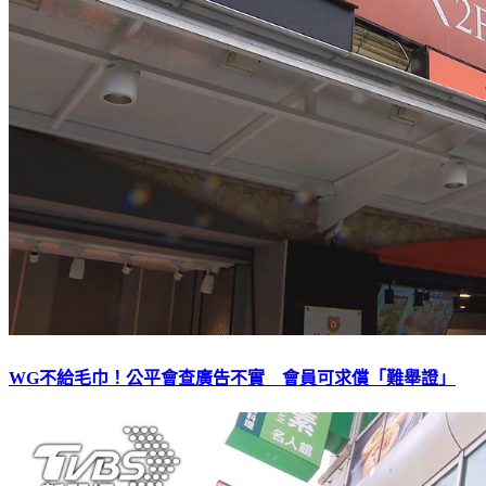
WG不給毛巾！公平會查廣告不實 會員可求償「難舉證」