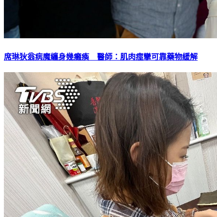
席琳狄翁病魔纏身幾癱瘓 醫師：肌肉痙攣可靠藥物緩解