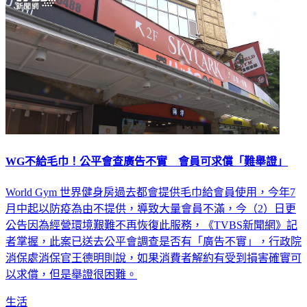
WG不給毛巾！公平會查廣告不實 會員可求償「難舉證」
World Gym 世界健身房過去都會提供毛巾給會員使用，今年7
月中起以防疫為由不提供，導致大量會員不滿，今（2）日更
公告因為經營環境艱難不再恢復此服務，《TVBS新聞網》記
者掌握，此案已送去公平會調查是否有「廣告不實」，行政院
消保處消保官王德明則說，如果消費者解約有受到損害確實可
以求償，但是舉證很困難。
生活