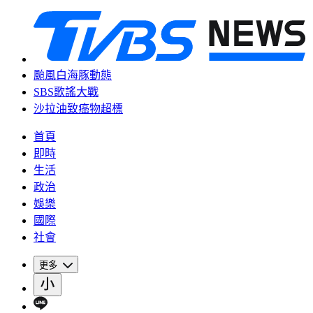
颱風白海豚動態
SBS歌謠大戰
沙拉油致癌物超標
首頁
即時
生活
政治
娛樂
國際
社會
更多