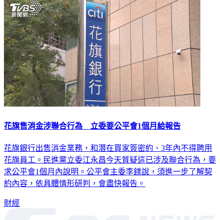
花旗售消金涉聯合行為 立委要公平會1個月給報告
花旗銀行出售消金業務，和潛在買家簽密約、3年內不得聘用
花旗員工。民進黨立委江永昌今天質疑這已涉及聯合行為，要
求公平會1個月內說明。公平會主委李鎂說，須進一步了解契
約內容，依具體情形研判，會盡快報告。
財經