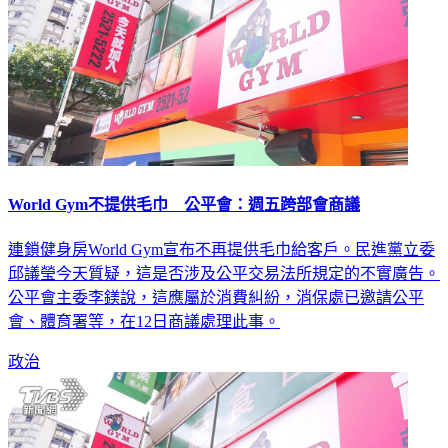
World Gym不提供毛巾 公平會：週五跨部會商議
連鎖健身房World Gym宣布不再提供毛巾給客戶。民進黨立委
邱議瑩今天質疑，這是否涉及公平交易法所規定的不實廣告。
公平會主委李鎂說，這應屬於消費糾紛，消保處已邀請公平
會、體育署等，在12日商議處理此事。
政治