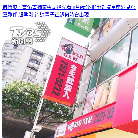
靈夥伴
超準測字!這輩子正緣何時會出現