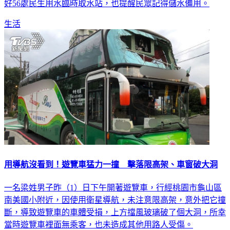
生活
用導航沒看到！遊覽車猛力一撞 擊落限高架、車窗破大洞
一名梁姓男子昨（1）日下午開著遊覽車，行經桃園市龜山區
南美國小附近，因使用衛星導航，未注意限高架，意外把它撞
斷，導致遊覽車的車體受損，上方擋風玻璃破了個大洞，所幸
當時遊覽車裡面無乘客，也未造成其他用路人受傷。