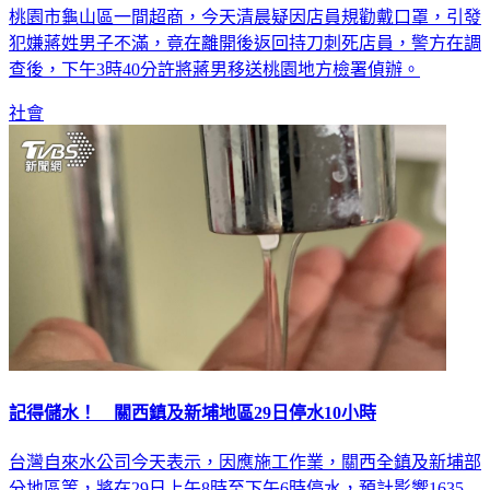
犯嫌蔣姓男子不滿，竟在離開後返回持刀刺死店員，警方在調
查後，下午3時40分許將蔣男移送桃園地方檢署偵辦。
社會
記得儲水！ 關西鎮及新埔地區29日停水10小時
台灣自來水公司今天表示，因應施工作業，關西全鎮及新埔部
分地區等，將在29日上午8時至下午6時停水，預計影響1635
戶。