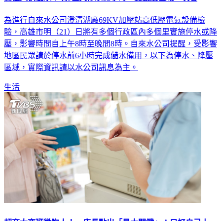
為進行自來水公司澄清湖廠69KV加壓站高低壓電氣設備檢
驗，高雄市明（21）日將有多個行政區內多個里實施停水或降
壓，影響時間自上午8時至晚間8時。自來水公司提醒，受影響
地區民眾請於停水前6小時完成儲水備用，以下為停水、降壓
區域，實際資訊請以水公司訊息為主。
生活
超商大夜班徵嘸人！ 店長點出「最大關鍵」：只好自己上