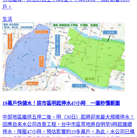
生活
19萬戶快儲水！這市區明起停水47小時 一圖秒懂範圍
中部地區繼供五停二後，明（30日）起將迎來最大規模停水！
因應自來水公司改善工程，台中市區等地將自明早9時起連續
停水、降壓47小時，預估影響約19多萬戶。為此，水公司已備
好56處民生用水臨時取水站，也提醒民眾記得儲水備用。