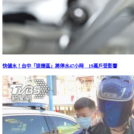
快儲水！台中「這幾區」將停水47小時 19萬戶受影響