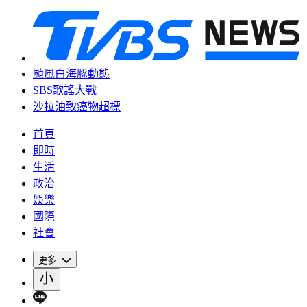
颱風白海豚動態
SBS歌謠大戰
沙拉油致癌物超標
首頁
即時
生活
政治
娛樂
國際
社會
更多