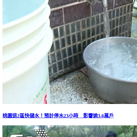
桃園這2區快儲水！預計停水23小時 影響逾3.6萬戶