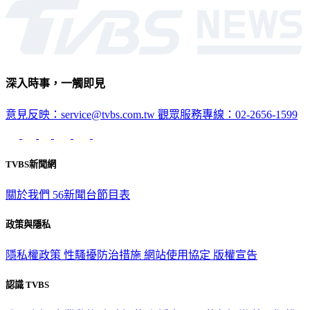
深入時事，一觸即見
意見反映：service@tvbs.com.tw
觀眾服務專線：02-2656-1599
TVBS新聞網
關於我們
56新聞台節目表
政策與隱私
隱私權政策
性騷擾防治措施
網站使用協定
版權宣告
認識 TVBS
公司介紹
企業動態
人才招募
主播專區
星藝象娛樂
節目版權