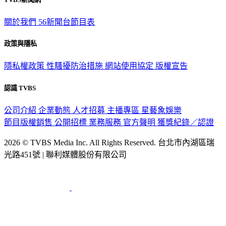
關於我們
56新聞台節目表
政策與隱私
隱私權政策
性騷擾防治措施
網站使用協定
版權宣告
認識 TVBS
公司介紹
企業動態
人才招募
主播專區
星藝象娛樂
節目版權銷售
公開招標
業務服務
官方聲明
獲獎紀錄／認證
2026 © TVBS Media Inc. All Rights Reserved. 台北市內湖區瑞
光路451號 | 聯利媒體股份有限公司