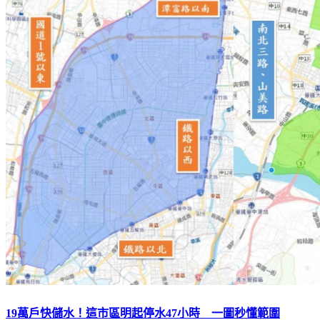
19萬戶快儲水！這市區明起停水47小時 一圖秒懂範圍