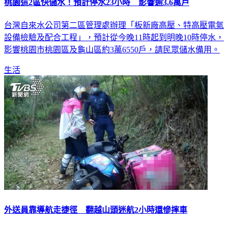
台灣自來水公司第二區管理處辦理「板新廠高壓、特高壓電氣
設備檢驗及配合工程」，預計從今晚11時起到明晚10時停水，
影響桃園市桃園區及龜山區約3萬6550戶，請民眾儲水備用。
生活
外送員靠導航走捷徑 翻越山頭迷航2小時還慘摔車
桃園市一名陳姓外送員昨（29）日上午9時許，接獲訂單欲外