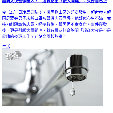
今（21）日凌晨五點多，桃園龜山區的超商發生一起命案。起
因是蔣姓男子未戴口罩被蔡姓店員勸導，他疑似心生不滿，竟
持刀刺殺該名店員，經搶救後，蔡男仍不幸身亡。事件爆發
後，更是引起大眾關注，就有網友無奈詢問「超商大夜是不是
最糟的夜班工作？」貼文引起熱議。
生活
快儲水！台中「這幾區」將停水47小時 19萬戶受影響