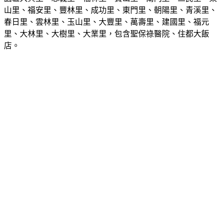
春日里、雲林里、玉山里、大豐里、萬壽里、建國里、福元
里、大林里、大樹里、大業里，包含聖保祿醫院、住都大飯
店。
龜山區包括山頂里（龜山工業區縱貫鐵路以西桃園後站方