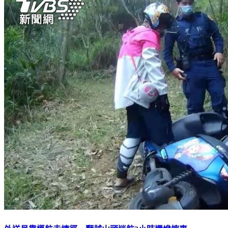
外送員靠導航走捷徑 翻越山頭迷航2小時還慘摔車