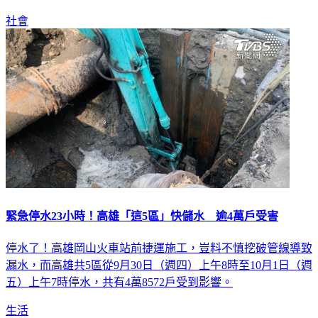
社會
緊急停水23小時！高雄「這5區」快儲水 逾4萬戶受害
停水了！高雄岡山火車站前捷運施工，豈料不慎挖破管線導致
漏水，而高雄共5區從9月30日（週四）上午8時至10月1日（週
五）上午7時停水，共有4萬8572戶受到影響。
生活