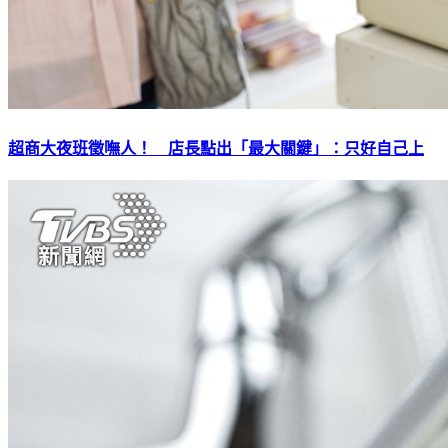
超商大夜班徵嘸人！ 店長點出「最大關鍵」：只好自己上