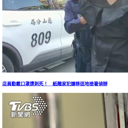
店員勸戴口罩遭刺死！ 紙雕家犯嫌移送地檢署偵辦