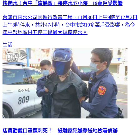
台灣自來水公司因進行改善工程，11月30日上午9時至12月2日
上午8時停水，共計47小時，台中市約19多萬戶受影響，為今
年中部地區供五停二後最大規模停水。
生活
店員勸戴口罩遭刺死！ 紙雕家犯嫌移送地檢署偵辦
桃園市龜山區一間超商，今天清晨疑因店員規勸戴口罩，引發