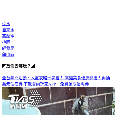
停水
自來水
高壓電
桃園
經發局
龜山區
◤放假去哪玩？◢
全台熱門活動、人氣攻略一次看！
高雄美食優惠開搶！再抽
萬元住宿券
下載食尚玩家APP！免費領取優惠券