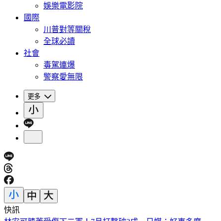
娛樂電影院
國際
川普對等關稅
全球必讀
社會
毒駕連爆
警察愛無限
更多
快訊