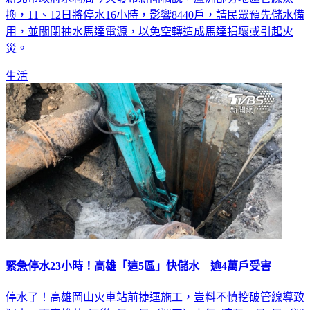
換，11、12日將停水16小時，影響8440戶，請民眾預先儲水備
用，並關閉抽水馬達電源，以免空轉造成馬達損壞或引起火
災。
生活
緊急停水23小時！高雄「這5區」快儲水 逾4萬戶受害
停水了！高雄岡山火車站前捷運施工，豈料不慎挖破管線導致