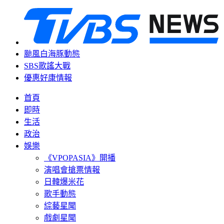
颱風白海豚動態
SBS歌謠大戰
優惠好康情報
首頁
即時
生活
政治
娛樂
《VPOPASIA》開播
演唱會搶票情報
日韓爆米花
歌手動態
綜藝星聞
戲劇星聞