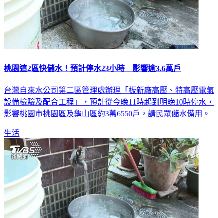
桃園這2區快儲水！預計停水23小時 影響逾3.6萬戶
台灣自來水公司第二區管理處辦理「板新廠高壓、特高壓電氣
設備檢驗及配合工程」，預計從今晚11時起到明晚10時停水，
影響桃園市桃園區及龜山區約3萬6550戶，請民眾儲水備用。
生活