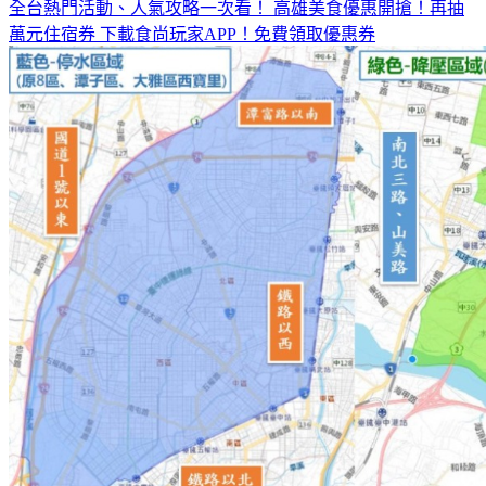
全台熱門活動、人氣攻略一次看！
高雄美食優惠開搶！再抽
萬元住宿券
下載食尚玩家APP！免費領取優惠券