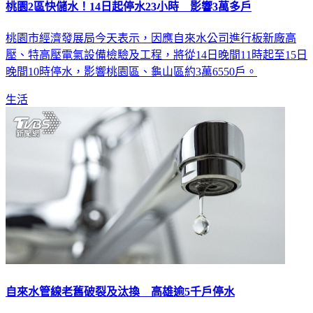
桃園2區快儲水！14日起停水23小時 影響3萬多戶
桃園市經濟發展局今天表示，因應自來水公司進行板新廠高
壓、特高壓電氣設備檢驗及工程，將從14日晚間11時起至15日
晚間10時停水，影響桃園區、龜山區約3萬6550戶。
生活
自來水管線老舊破裂及汰換 高雄逾5千戶停水