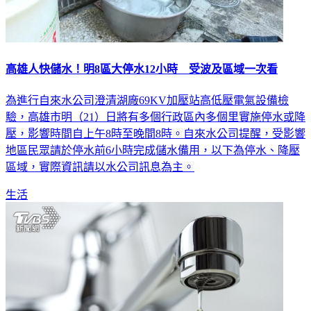
高雄人快儲水！明8區大停水12小時 受波及區域一次看
為進行自來水公司澄清湖廠69KV加壓站高低壓電氣設備檢
驗，高雄市明（21）日將有多個行政區內多個里實施停水或降
壓，影響時間自上午8時至晚間8時。自來水公司提醒，受影響
地區民眾請於停水前6小時完成儲水備用，以下為停水、降壓
區域，實際資訊請以水公司訊息為主。
生活