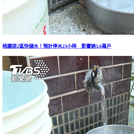
桃園這2區快儲水！預計停水23小時 影響逾3.6萬戶