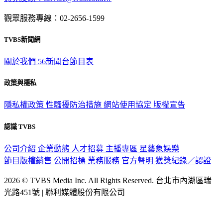
觀眾服務專線：02-2656-1599
TVBS新聞網
關於我們
56新聞台節目表
政策與隱私
隱私權政策
性騷擾防治措施
網站使用協定
版權宣告
認識 TVBS
公司介紹
企業動態
人才招募
主播專區
星藝象娛樂
節目版權銷售
公開招標
業務服務
官方聲明
獲獎紀錄／認證
2026 © TVBS Media Inc. All Rights Reserved. 台北市內湖區瑞
光路451號 | 聯利媒體股份有限公司