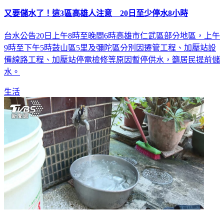
又要儲水了！這3區高雄人注意 20日至少停水8小時
台水公告20日上午8時至晚間6時高雄市仁武區部分地區，上午
9時至下午5時鼓山區5里及彌陀區分別因遷管工程、加壓站設
備線路工程、加壓站停電檢修等原因暫停供水，籲居民提前儲
水。
生活