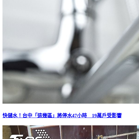
快儲水！台中「這幾區」將停水47小時 19萬戶受影響