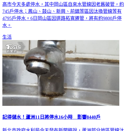
高市今天多處停水，其中岡山區自來水管線因老舊破管，約
745戶停水；鳳山、鼓山、新興、前鎮等區因汰換管線等有
4795戶停水。6日岡山區因道路拓寬遷管，將有約9800戶停
水。
生活
記得儲水！蘆洲11日將停水16小時 影響8440戶
新北市政府水利局今天發布新聞稿說，蘆洲部分地區管線汰