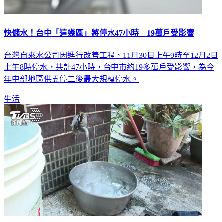
快儲水！台中「這幾區」將停水47小時 19萬戶受影響
台灣自來水公司因進行改善工程，11月30日上午9時至12月2日
上午8時停水，共計47小時，台中市約19多萬戶受影響，為今
年中部地區供五停二後最大規模停水。
生活