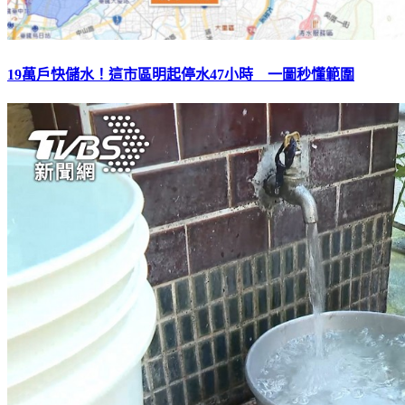
19萬戶快儲水！這市區明起停水47小時 一圖秒懂範圍