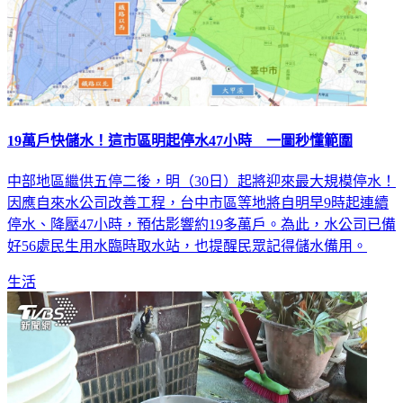
19萬戶快儲水！這市區明起停水47小時 一圖秒懂範圍
中部地區繼供五停二後，明（30日）起將迎來最大規模停水！
因應自來水公司改善工程，台中市區等地將自明早9時起連續
停水、降壓47小時，預估影響約19多萬戶。為此，水公司已備
好56處民生用水臨時取水站，也提醒民眾記得儲水備用。
生活