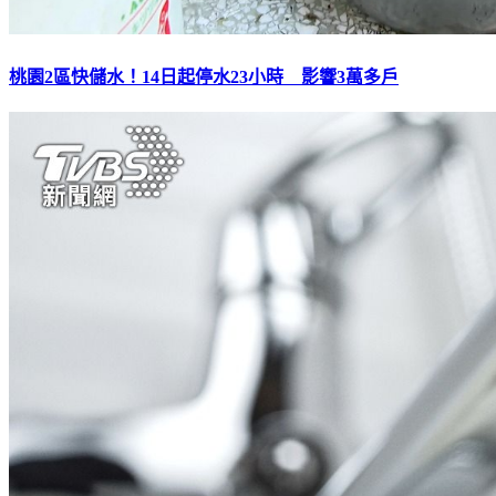
桃園2區快儲水！14日起停水23小時 影響3萬多戶