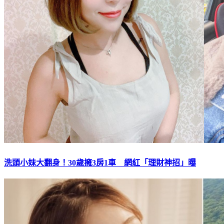
洗頭小妹大翻身！30歲擁3房1車 網紅「理財神招」曝