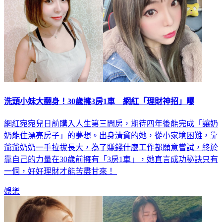
洗頭小妹大翻身！30歲擁3房1車 網紅「理財神招」曝
網紅宛宛兒日前購入人生第三間房，期待四年後能完成「讓奶
奶能住漂亮房子」的夢想。出身清貧的她，從小家境困難，靠
爺爺奶奶一手拉拔長大，為了賺錢什麼工作都願意嘗試，終於
靠自己的力量在30歲前擁有「3房1車」，她直言成功秘訣只有
一個，好好理財才能苦盡甘來！
娛樂