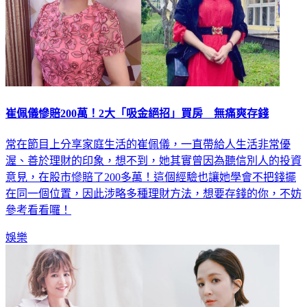
崔佩儀慘賠200萬！2大「吸金絕招」買房 無痛爽存錢
常在節目上分享家庭生活的崔佩儀，一直帶給人生活非常優
渥、善於理財的印象，想不到，她其實曾因為聽信別人的投資
意見，在股市慘賠了200多萬！這個經驗也讓她學會不把錢擺
在同一個位置，因此涉略多種理財方法，想要存錢的你，不妨
參考看看囉！
娛樂