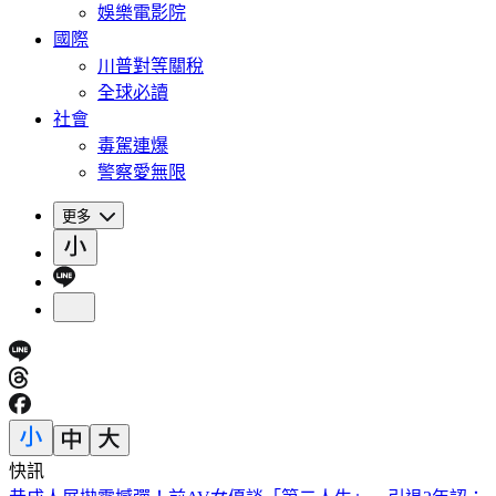
娛樂電影院
國際
川普對等關稅
全球必讀
社會
毒駕連爆
警察愛無限
更多
快訊