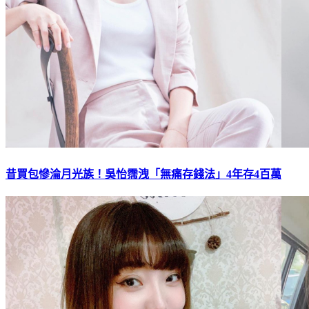
昔買包慘淪月光族！吳怡霈洩「無痛存錢法」4年存4百萬