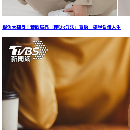
鹹魚大翻身！葉欣眉靠「理財3分法」買房 擺脫負債人生