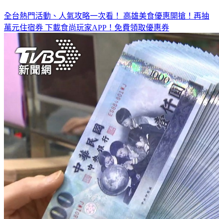
全台熱門活動、人氣攻略一次看！
高雄美食優惠開搶！再抽
萬元住宿券
下載食尚玩家APP！免費領取優惠券