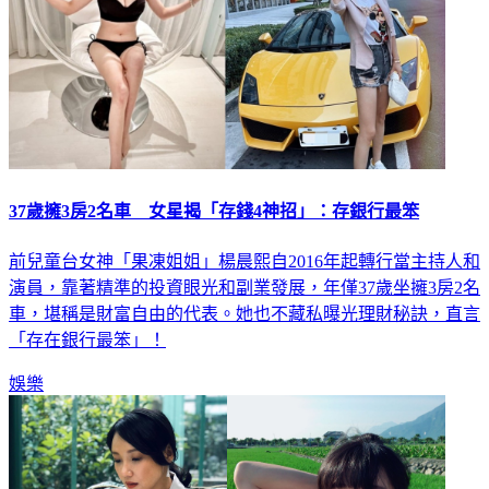
37歲擁3房2名車 女星揭「存錢4神招」：存銀行最笨
前兒童台女神「果凍姐姐」楊晨熙自2016年起轉行當主持人和
演員，靠著精準的投資眼光和副業發展，年僅37歲坐擁3房2名
車，堪稱是財富自由的代表。她也不藏私曝光理財秘訣，直言
「存在銀行最笨」！
娛樂