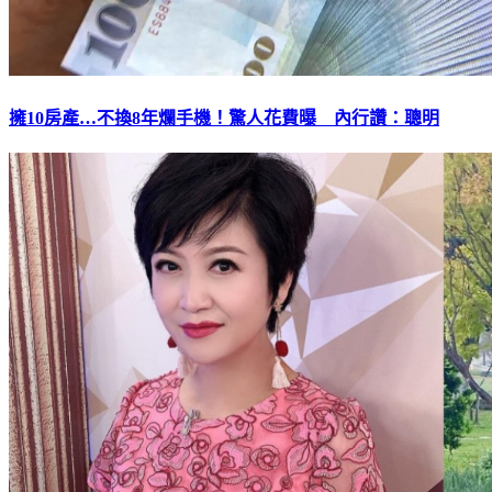
擁10房產…不換8年爛手機！驚人花費曝 內行讚：聰明