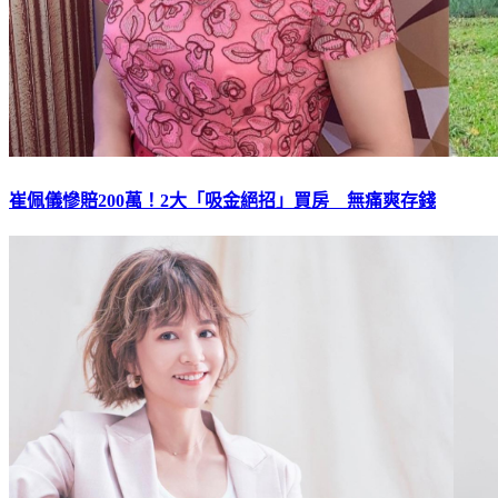
崔佩儀慘賠200萬！2大「吸金絕招」買房 無痛爽存錢