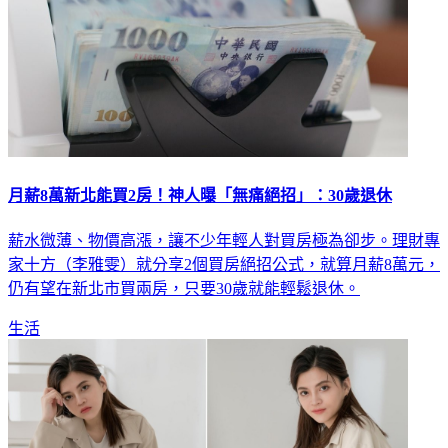
月薪8萬新北能買2房！神人曝「無痛絕招」：30歲退休
薪水微薄、物價高漲，讓不少年輕人對買房極為卻步。理財專
家十方（李雅雯）就分享2個買房絕招公式，就算月薪8萬元，
仍有望在新北市買兩房，只要30歲就能輕鬆退休。
生活