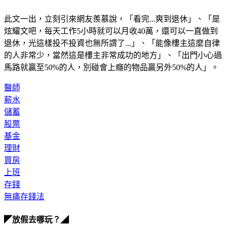
此文一出，立刻引來網友羨慕說，「看完...爽到退休」、「是
炫耀文吧，每天工作5小時就可以月收40萬，還可以一直做到
退休，光這樣投不投資也無所謂了...」、「能像樓主這麼自律
的人非常少，當然這是樓主非常成功的地方」、「出門小心過
馬路就贏至50%的人，別碰會上癮的物品贏另外50%的人」。
醫師
薪水
儲蓄
股票
基金
理財
買房
上班
存錢
無痛存錢法
◤放假去哪玩？◢