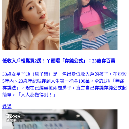
低收入戶輕鬆買2房！ㄚ頭曝「存錢公式」：23歲存百萬
33歲女星丫頭（詹子晴）是一名出身低收入戶的孩子，在短短
5年內、23歲年紀就存到人生第一桶金100萬，全靠1招「無痛
存錢法」，現在已經坐擁兩間房子，直言自己存錢存錢公式超
簡單，「人人都做得到！」
娛樂