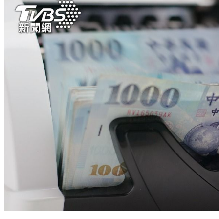
月薪8萬新北能買2房！神人曝「無痛絕招」：30歲退休