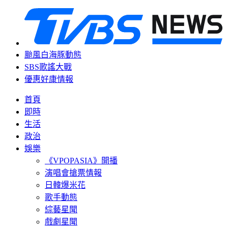
颱風白海豚動態
SBS歌謠大戰
優惠好康情報
首頁
即時
生活
政治
娛樂
《VPOPASIA》開播
演唱會搶票情報
日韓爆米花
歌手動態
綜藝星聞
戲劇星聞