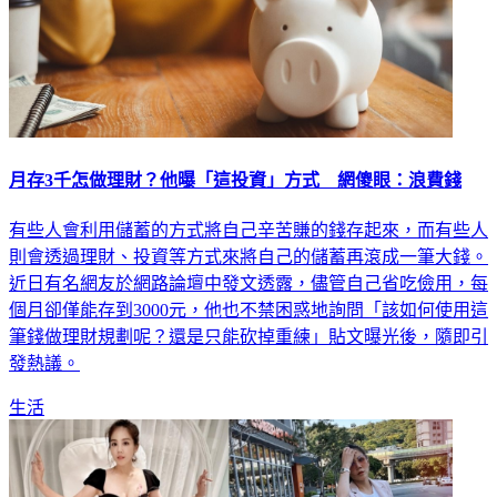
月存3千怎做理財？他曝「這投資」方式 網傻眼：浪費錢
有些人會利用儲蓄的方式將自己辛苦賺的錢存起來，而有些人
則會透過理財、投資等方式來將自己的儲蓄再滾成一筆大錢。
近日有名網友於網路論壇中發文透露，儘管自己省吃儉用，每
個月卻僅能存到3000元，他也不禁困惑地詢問「該如何使用這
筆錢做理財規劃呢？還是只能砍掉重練」貼文曝光後，隨即引
發熱議。
生活