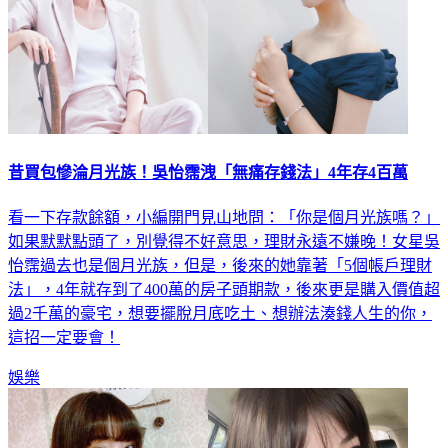
昔買包慘淪月光族！吳怡霈洩「無痛存錢法」4年存4百萬
看一下存款餘額，小編開門見山地問：「你是個月光族嗎？」
如果默默點頭了，別覺得不好意思，理財永遠不嫌晚！女星吳
怡霈過去也是個月光族，但是，後來的她靠著「5個帳戶理財
法」，4年就存到了400萬的房子頭期款，後來更是購入價值超
過2千萬的豪宅，想要擺脫月底吃土、想辦法湊錢人生的你，
這招一定要會！
娛樂