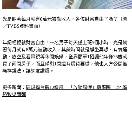
光是躺著每月就有8萬元被動收入，各位財富自由了嗎？（圖
／TVBS資料畫面）
年紀輕輕就財富自由！一名男子每天僅上班5個小時，光是躺
著每月就有8萬元被動收入，其餘時間就是靜坐冥想、有氧運
動、放空及看電視等休閒娛樂，全靠簡單1招讓他年僅35歲就
買了兩間房子，而且僅剩1間還有房貸要繳，他也大方公開無
痛存錢法，讓網友讚爆。
更多新聞：
圓規逼台飆12級風！「放颱風假」機率曝　2地區
恐致災雨彈