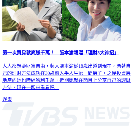
第一次買房就爽賺千萬！ 張本渝親曝「理財5大神招」
人人都想要財富自由，藝人張本渝從18歲出道到現在，憑著自
己的理財方法成功在30歲前入手人生第一間房子，之後投資房
地產的她也陸續獲利千萬，近期她就在節目上分享自己的理財
方法，現在一起來看看吧！
娛樂
深入時事，一觸即見