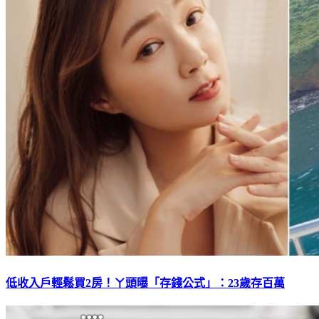
低收入戶輕鬆買2房！ㄚ頭曝「存錢公式」：23歲存百萬