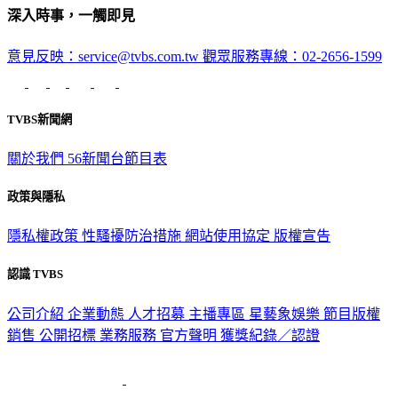
意見反映：service@tvbs.com.tw
觀眾服務專線：02-2656-1599
TVBS新聞網
關於我們
56新聞台節目表
政策與隱私
隱私權政策
性騷擾防治措施
網站使用協定
版權宣告
認識 TVBS
公司介紹
企業動態
人才招募
主播專區
星藝象娛樂
節目版權
銷售
公開招標
業務服務
官方聲明
獲獎紀錄／認證
2026 © TVBS Media Inc. All Rights Reserved. 台北市內湖區瑞