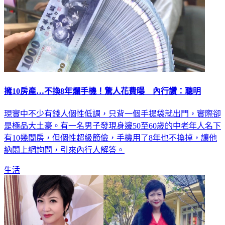
擁10房產…不換8年爛手機！驚人花費曝 內行讚：聰明
現實中不少有錢人個性低調，只背一個手提袋就出門，實際卻
是極品大土豪。有一名男子發現身邊50至60歲的中老年人名下
有10幾間房，但個性超級節儉，手機用了8年也不換掉，讓他
納悶上網詢問，引來內行人解答。
生活