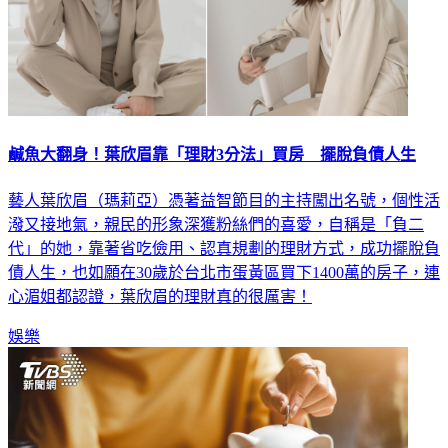
鹹魚大翻身！葉欣眉靠「理財3分法」買房 擺脫負債人生
藝人葉欣眉（瑪莉亞）憑著益智節目的主持闖出名號，個性活
潑又接地氣，親民的形象深獲粉絲們的喜愛，自稱是「負二
代」的她，靠著省吃儉用、認真規劃的理財方式，成功擺脫負
債人生，也如願在30歲於台北市蛋黃區買下1400萬的房子，連
心湄姐都認證，葉欣眉的理財真的很厲害！
娛樂