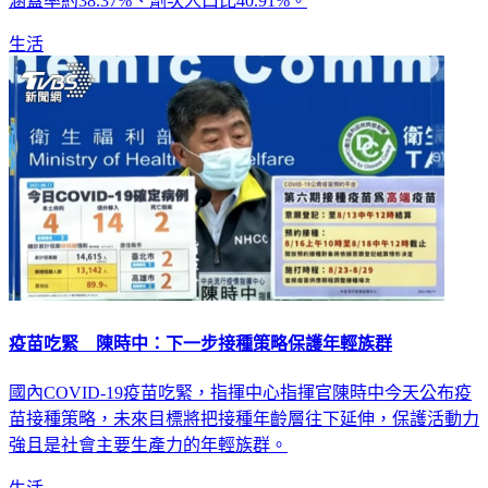
今天表示，目前全台已有超過900萬人接種第一劑疫苗，疫苗
涵蓋率約38.37%、劑次人口比40.91%。
生活
疫苗吃緊 陳時中：下一步接種策略保護年輕族群
國內COVID-19疫苗吃緊，指揮中心指揮官陳時中今天公布疫
苗接種策略，未來目標將把接種年齡層往下延伸，保護活動力
強且是社會主要生產力的年輕族群。