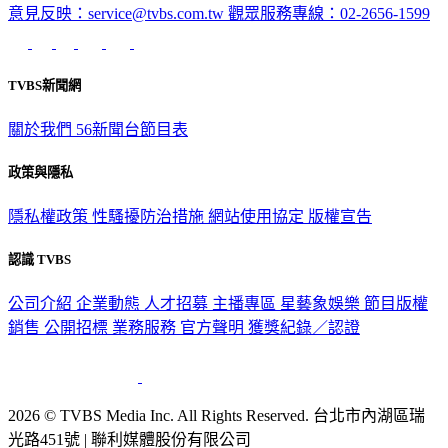
意見反映：service@tvbs.com.tw
觀眾服務專線：02-2656-1599
TVBS新聞網
關於我們
56新聞台節目表
政策與隱私
隱私權政策
性騷擾防治措施
網站使用協定
版權宣告
認識 TVBS
公司介紹
企業動態
人才招募
主播專區
星藝象娛樂
節目版權
銷售
公開招標
業務服務
官方聲明
獲獎紀錄／認證
2026 © TVBS Media Inc. All Rights Reserved. 台北市內湖區瑞