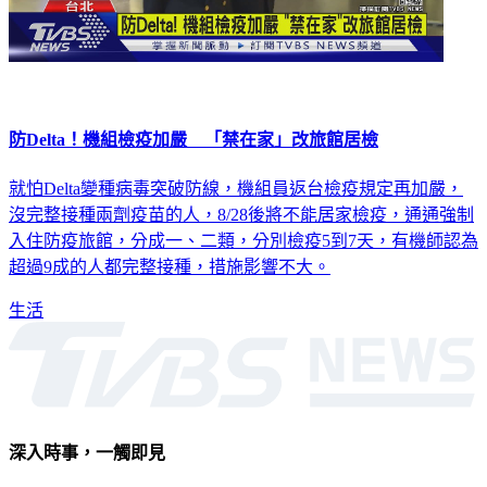
防Delta！機組檢疫加嚴 「禁在家」改旅館居檢
就怕Delta變種病毒突破防線，機組員返台檢疫規定再加嚴，
沒完整接種兩劑疫苗的人，8/28後將不能居家檢疫，通通強制
入住防疫旅館，分成一、二類，分別檢疫5到7天，有機師認為
超過9成的人都完整接種，措施影響不大。
生活
深入時事，一觸即見