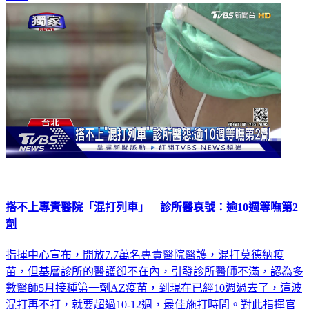
生活
搭不上專責醫院「混打列車」 診所醫哀號：逾10週等嘸第2
劑
指揮中心宣布，開放7.7萬名專責醫院醫護，混打莫德納疫
苗，但基層診所的醫護卻不在內，引發診所醫師不滿，認為多
數醫師5月接種第一劑AZ疫苗，到現在已經10週過去了，這波