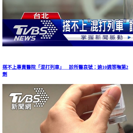
搭不上專責醫院「混打列車」 診所醫哀號：逾10週等嘸第2
劑