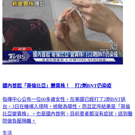
國內首起「哥倫比亞」變異株！ 打2劑BNT仍染疫
指揮中心公布一位60多歲女性，在美國已經打了2劑BNT返
台，3日在機場入境時，檢驗為陽性，而且定序結果是「哥倫
比亞變異株」，也是國內首例，目前患者都沒有症狀，送到醫
院做負壓隔離。