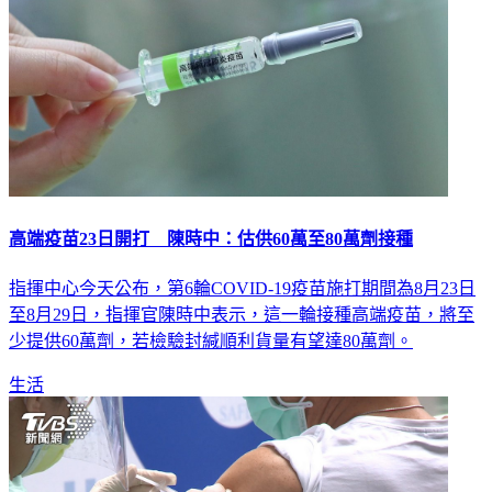
高端疫苗23日開打 陳時中：估供60萬至80萬劑接種
指揮中心今天公布，第6輪COVID-19疫苗施打期間為8月23日
至8月29日，指揮官陳時中表示，這一輪接種高端疫苗，將至
少提供60萬劑，若檢驗封緘順利貨量有望達80萬劑。
生活