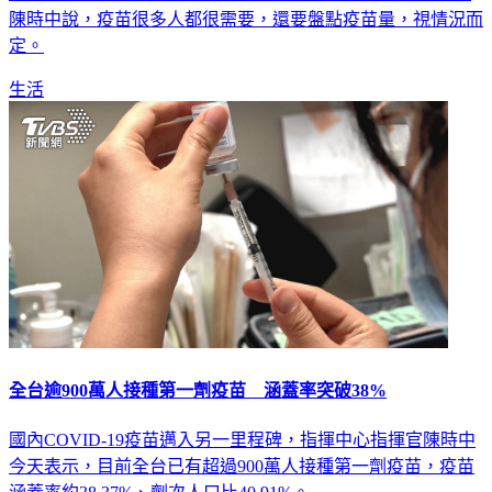
混打再不打，就要超過10-12週，最佳施打時間。對此指揮官
陳時中說，疫苗很多人都很需要，還要盤點疫苗量，視情況而
定。
生活
全台逾900萬人接種第一劑疫苗 涵蓋率突破38%
國內COVID-19疫苗邁入另一里程碑，指揮中心指揮官陳時中