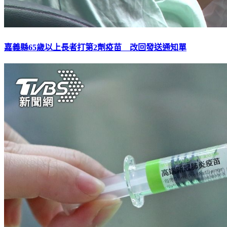
嘉義縣65歲以上長者打第2劑疫苗 改回發送通知單