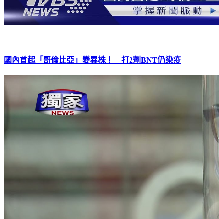
國內首起「哥倫比亞」變異株！ 打2劑BNT仍染疫