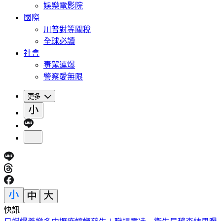
娛樂電影院
國際
川普對等關稅
全球必讀
社會
毒駕連爆
警察愛無限
更多
快訊