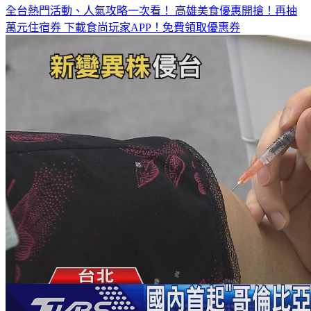
全台熱門活動、人氣攻略一次看！
高雄美食優惠開搶！再抽
萬元住宿券
下載食尚玩家APP！免費領取優惠券