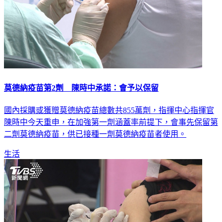
莫德納疫苗第2劑 陳時中承諾：會予以保留
國內採購或獲贈莫德納疫苗總數共855萬劑，指揮中心指揮官
陳時中今天重申，在加強第一劑涵蓋率前提下，會事先保留第
二劑莫德納疫苗，供已接種一劑莫德納疫苗者使用。
生活