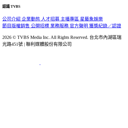
隱私權政策
性騷擾防治措施
網站使用協定
版權宣告
認識 TVBS
公司介紹
企業動態
人才招募
主播專區
星藝象娛樂
節目版權銷售
公開招標
業務服務
官方聲明
獲獎紀錄／認證
2026 © TVBS Media Inc. All Rights Reserved. 台北市內湖區瑞
光路451號 | 聯利媒體股份有限公司