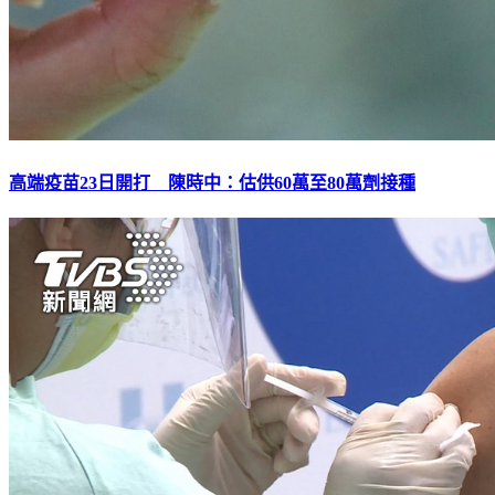
高端疫苗23日開打 陳時中：估供60萬至80萬劑接種