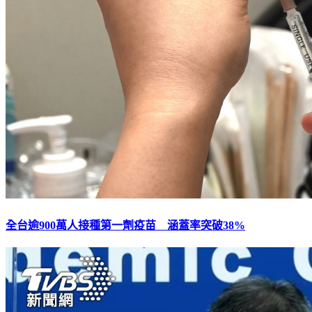
全台逾900萬人接種第一劑疫苗 涵蓋率突破38%