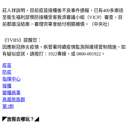
（Moderna）疫苗接種後死亡，年齡68歲，接種後29日死亡。
莊人祥說明，目前疫苗接種後不良事件通報，已有400多案送
至衛生福利部預防接種受害救濟審議小組（VICP）審查，目
前都還沒結案，審理完畢會給付相關補償。（中央社）
《TVBS》提醒您：
因應新冠肺炎疫情，疾管署持續疫情監測與邊境管制措施，
如
有疑似症狀，請撥打：1922專線，或 0800-001922。
疫苗
防疫
指揮中心
接種
變種病毒
高風險族群
第3劑
◤放假去哪玩？◢